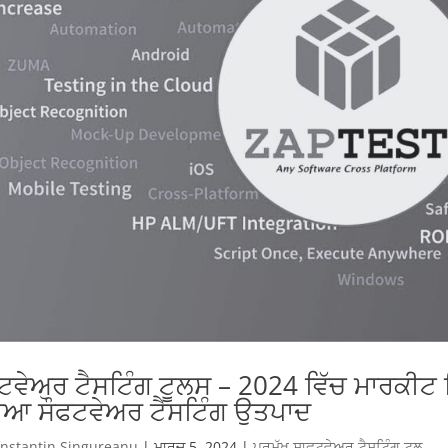
ਟਵੇਅਰ ਟੈਸਟਿੰਗ ਟੂਲਸ – 2024 ਵਿੱਚ ਮਾਰਕੀਟ ਵ
ੀਆ ਸੌਫਟਵੇਅਰ ਟੈਸਟਿੰਗ ਉਤਪਾਦ
nstantin Singureanu
|
ਮਾਰਚ 5, 2024
|
ਪ੍ਰਮੁੱਖ ਸਾਫਟਵੇਅਰ ਟੈਸਟਿੰਗ ਟੂਲ