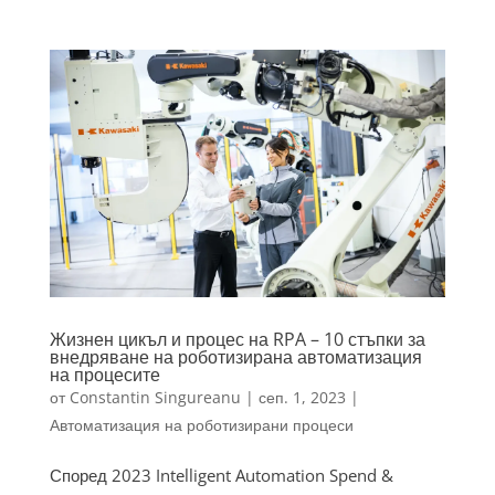
Жизнен цикъл и процес на RPA – 10 стъпки за
внедряване на роботизирана автоматизация
на процесите
от
Constantin Singureanu
|
сеп. 1, 2023
|
Автоматизация на роботизирани процеси
Според 2023 Intelligent Automation Spend &