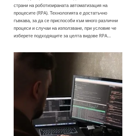
страни на роботизираната автоматизация на
процесите (RPA). Технологията е достатъчно
гъвкава, за да се приспособи към много различни
процеси и случаи на използване, при условие че
изберете подходящите за целта видове RPA...