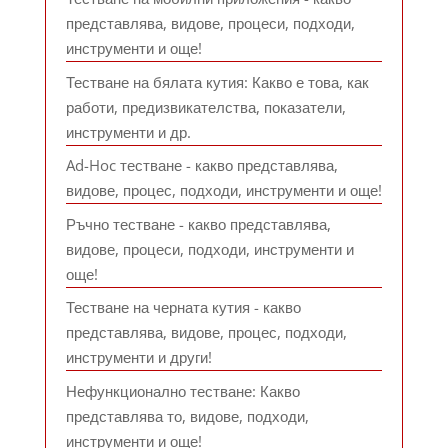
представлява, видове, процеси, подходи,
инструменти и още!
Тестване на бялата кутия: Какво е това, как
работи, предизвикателства, показатели,
инструменти и др.
Ad-Hoc тестване - какво представлява,
видове, процес, подходи, инструменти и още!
Ръчно тестване - какво представлява,
видове, процеси, подходи, инструменти и
още!
Тестване на черната кутия - какво
представлява, видове, процес, подходи,
инструменти и други!
Нефункционално тестване: Какво
представлява то, видове, подходи,
инструменти и още!