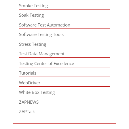
Smoke Testing
Soak Testing
Software Test Automation
Software Testing Tools
Stress Testing
Test Data Management
Testing Center of Excellence
Tutorials
WebDriver
White Box Testing
ZAPNEWS
ZAPTalk