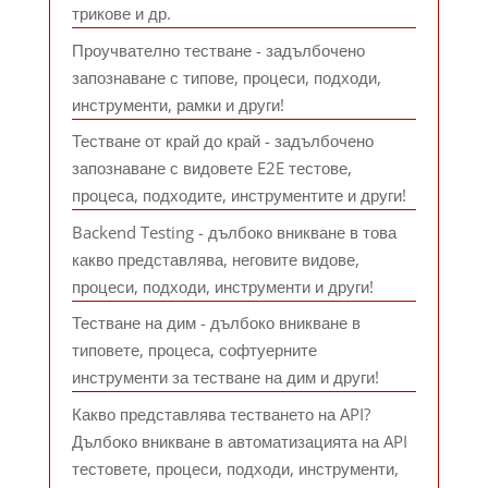
трикове и др.
Проучвателно тестване - задълбочено
запознаване с типове, процеси, подходи,
инструменти, рамки и други!
Тестване от край до край - задълбочено
запознаване с видовете E2E тестове,
процеса, подходите, инструментите и други!
Backend Testing - дълбоко вникване в това
какво представлява, неговите видове,
процеси, подходи, инструменти и други!
Тестване на дим - дълбоко вникване в
типовете, процеса, софтуерните
инструменти за тестване на дим и други!
Какво представлява тестването на API?
Дълбоко вникване в автоматизацията на API
тестовете, процеси, подходи, инструменти,