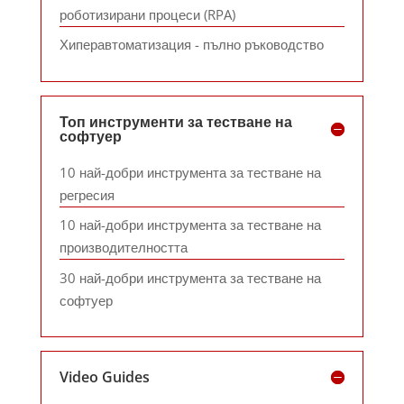
роботизирани процеси (RPA)
Хиперавтоматизация - пълно ръководство
Топ инструменти за тестване на
софтуер
10 най-добри инструмента за тестване на
регресия
10 най-добри инструмента за тестване на
производителността
30 най-добри инструмента за тестване на
софтуер
Video Guides