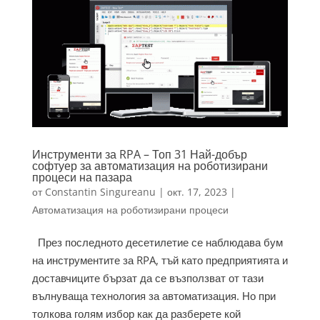
Инструменти за RPA – Топ 31 Най-добър
софтуер за автоматизация на роботизирани
процеси на пазара
от
Constantin Singureanu
|
окт. 17, 2023
|
Автоматизация на роботизирани процеси
През последното десетилетие се наблюдава бум
на инструментите за RPA, тъй като предприятията и
доставчиците бързат да се възползват от тази
вълнуваща технология за автоматизация. Но при
толкова голям избор как да разберете кой