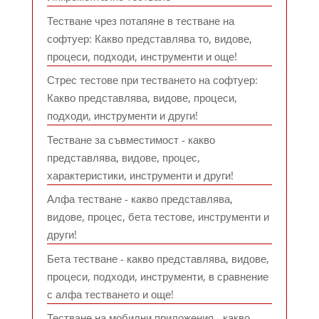
Тестване чрез потапяне в тестване на
софтуер: Какво представлява то, видове,
процеси, подходи, инструменти и още!
Стрес тестове при тестването на софтуер:
Какво представлява, видове, процеси,
подходи, инструменти и други!
Тестване за съвместимост - какво
представлява, видове, процес,
характеристики, инструменти и други!
Алфа тестване - какво представлява,
видове, процес, бета тестове, инструменти и
други!
Бета тестване - какво представлява, видове,
процеси, подходи, инструменти, в сравнение
с алфа тестването и още!
Тестване на мобилни приложения - какво