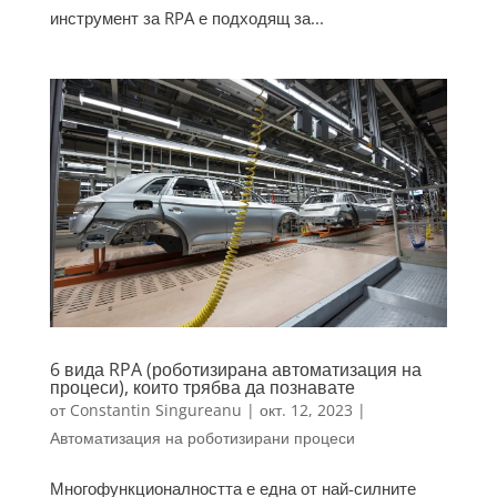
инструмент за RPA е подходящ за...
6 вида RPA (роботизирана автоматизация на
процеси), които трябва да познавате
от
Constantin Singureanu
|
окт. 12, 2023
|
Автоматизация на роботизирани процеси
Многофункционалността е една от най-силните