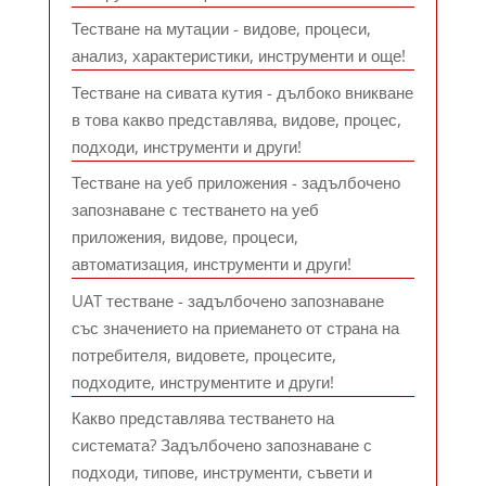
Тестване на мутации - видове, процеси,
анализ, характеристики, инструменти и още!
Тестване на сивата кутия - дълбоко вникване
в това какво представлява, видове, процес,
подходи, инструменти и други!
Тестване на уеб приложения - задълбочено
запознаване с тестването на уеб
приложения, видове, процеси,
автоматизация, инструменти и други!
UAT тестване - задълбочено запознаване
със значението на приемането от страна на
потребителя, видовете, процесите,
подходите, инструментите и други!
Какво представлява тестването на
системата? Задълбочено запознаване с
подходи, типове, инструменти, съвети и