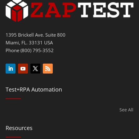
1395 Brickell Ave. Suite 800
Miami, FL. 33131 USA
Phone (800) 795-3552
Test+RPA Automation
See All
Resources