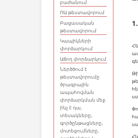
բաժանում
ՈԱ թեստավորում
1
Բացասական
թեստավորում
Կապիկների
Հ
փորձարկում
ա
Աճող փորձարկում
գե
Ներծծում է
Թի
թեստավորումը
թե
ծրագրային
հ
ապահովման
ստ
փորձարկման մեջ.
ինչ է դա,
Փ
տեսակները,
հ
գործընթացները,
սա
մոտեցումները,
Հ