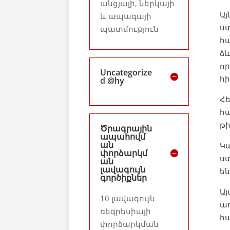
անցյալի, ներկայի
Այ
և ապագայի
ստ
պատմություն
հ
ձև
որ
Uncategorize
հի
d @hy
Հ
հա
թի
Ծրագրային
ապահովմ
ան
Կա
փորձարկմ
ստ
ան
լավագույն
ե
գործիքներ
Այ
10 լավագույն
առ
ռեգրեսիայի
հ
փորձարկման