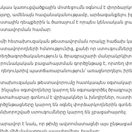
կաս կառուցվածքային մոտեցումն օգնում է փորձարկող
այտը, ամենայն հավանականությամբ, արձագանքելու 
ստային դեպքերին և ծառայում է որպես կենսական լր
եստավորման համար:
իմի հետախուզական թեստավորման որակը հաճախ կ
ստավորողների հմտությունից, քանի որ ստուգումներ
տեղծագործականություն և ծրագրաշարի մանրակրկիտ 
արունակական բացահայտման գործընթաց է, որտեղ փ
 դեդուկտիվ պատճառաբանություն՝ առաջնորդելու իր
ետախուզական թեստավորումը հատկապես օգտակար է, 
 ինչպես օգտվողները կարող են օգտագործել ծրագրա
ատահաբար գտնում է վրիպակներ և խնդիրներ, ուստի
րծընթացները կարող են օգնել փորձարկողներին գտնել
նխորոշված ստուգումները կարող են չբացահայտել:
նարավոր է նաև, որ թիմը ավտոմատացնի այս ընթացա
վելի մեծ մակարդակ ապահովելու համար: