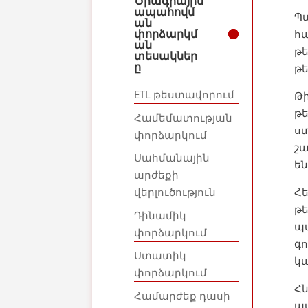
Ծրագրային
ապահովմ
Պա
ան
փորձարկմ
հ
ան
թե
տեսակներ
ը
թ
ETL թեստավորում
Թ
թե
Համեմատության
ս
փորձարկում
շ
Սահմանային
են
արժեքի
Հ
վերլուծություն
թե
Դինամիկ
պ
փորձարկում
գո
Ստատիկ
կա
փորձարկում
Հ
Համարժեք դասի
ա