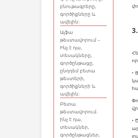
փո
բնութագրերը,
գործիքները և
ավելին:
3
Ալֆա
թեստավորում –
Ինչ է դա,
Հ
տեսակները,
որ
գործընթացը,
ընդդեմ բետա
•
թեստերի,
կա
գործիքների և
հա
ավելին:
Փո
Բետա
վր
թեստավորում.
ինչ է դա,
• 
տեսակներ,
ա
գործընթացներ,
լո