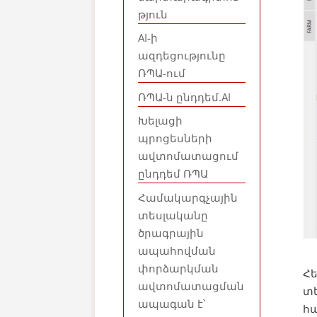
թյուն
AI-ի
ազդեցությունը
ՌՊԱ-ում
ՌՊԱ-ն ընդդեմ.AI
Խելացի
պրոցեսների
ավտոմատացում
ընդդեմ ՌՊԱ
Համակարգչային
տեսլականը
ծրագրային
ապահովման
փորձարկման
Հ
ավտոմատացման
տե
ապագան է՝
հա