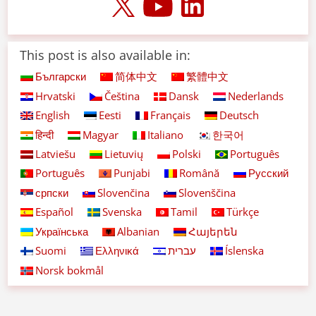
This post is also available in:
Български
简体中文
繁體中文
Hrvatski
Čeština
Dansk
Nederlands
English
Eesti
Français
Deutsch
हिन्दी
Magyar
Italiano
한국어
Latviešu
Lietuvių
Polski
Português
Português
Punjabi
Română
Русский
српски
Slovenčina
Slovenščina
Español
Svenska
Tamil
Türkçe
Українська
Albanian
Հայերեն
Suomi
Ελληνικά
עברית
Íslenska
Norsk bokmål