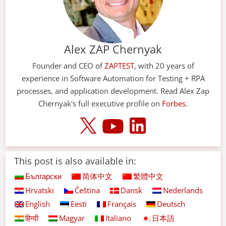
Alex ZAP Chernyak
Founder and CEO of
ZAPTEST
, with 20 years of
experience in Software Automation for Testing + RPA
processes, and application development. Read Alex Zap
Chernyak's full executive profile on
Forbes
.
This post is also available in:
Български
简体中文
繁體中文
Hrvatski
Čeština
Dansk
Nederlands
English
Eesti
Français
Deutsch
हिन्दी
Magyar
Italiano
日本語