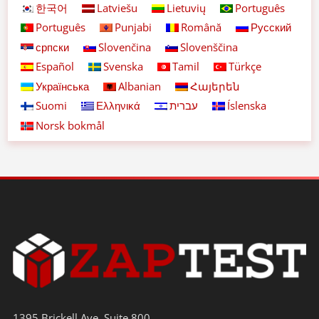
한국어
Latviešu
Lietuvių
Português
Português
Punjabi
Română
Русский
српски
Slovenčina
Slovenščina
Español
Svenska
Tamil
Türkçe
Українська
Albanian
Հայերեն
Suomi
Ελληνικά
עברית
Íslenska
Norsk bokmål
1395 Brickell Ave. Suite 800