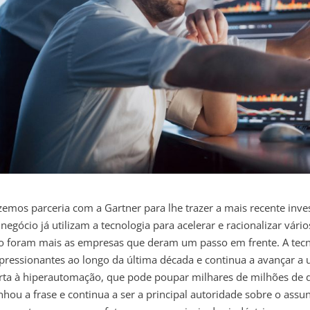
zemos parceria com a Gartner para lhe trazer a mais recente inv
 negócio já utilizam a tecnologia para acelerar e racionalizar vári
o foram mais as empresas que deram um passo em frente. A tecnol
pressionantes ao longo da última década e continua a avançar a 
rta à hiperautomação, que pode poupar milhares de milhões de d
nhou a frase e continua a ser a principal autoridade sobre o ass