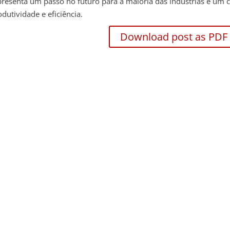
presenta um passo no futuro para a maioria das indústrias e um 
odutividade e eficiência.
Download post as PDF