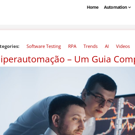
Home
Automation
tegories:
Software Testing
RPA
Trends
AI
Videos
iperautomação – Um Guia Com