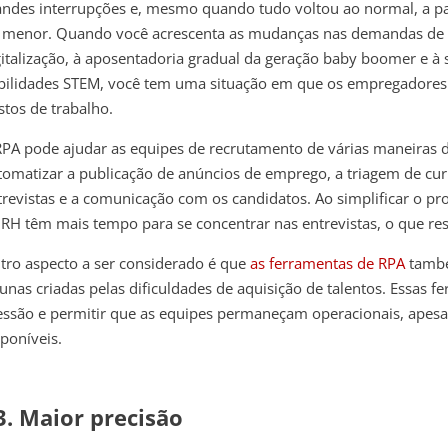
andes interrupções e, mesmo quando tudo voltou ao normal, a pa
i menor. Quando você acrescenta as mudanças nas demandas de 
gitalização, à aposentadoria gradual da geração baby boomer e à
bilidades STEM, você tem uma situação em que os empregadores 
stos de trabalho.
RPA pode ajudar as equipes de recrutamento de várias maneiras 
tomatizar a publicação de anúncios de emprego, a triagem de cu
trevistas e a comunicação com os candidatos. Ao simplificar o pro
 RH têm mais tempo para se concentrar nas entrevistas, o que res
tro aspecto a ser considerado é que
as ferramentas de RPA
també
cunas criadas pelas dificuldades de aquisição de talentos. Essas 
essão e permitir que as equipes permaneçam operacionais, apesa
sponíveis.
3. Maior precisão