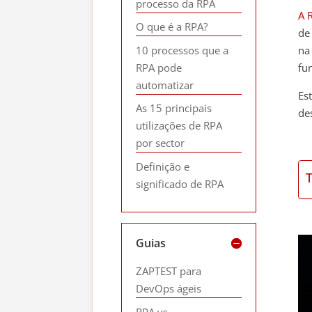
processo da RPA
A 
O que é a RPA?
de
10 processos que a
na
RPA pode
fu
automatizar
Es
As 15 principais
de
utilizações de RPA
por sector
Definição e
significado de RPA
Guias
ZAPTEST para
DevOps ágeis
RPA vs.