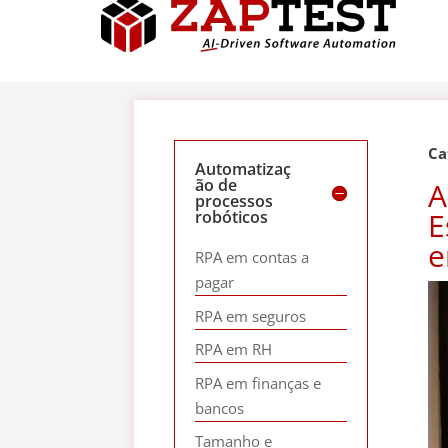
Ca
Automatizaç
ão de
A
processos
E
robóticos
e
RPA em contas a
pagar
RPA em seguros
RPA em RH
RPA em finanças e
bancos
Tamanho e