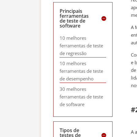
ap
Principais
me
ferramentas
de teste de
software
A 
en
10 melhores
au
ferramentas de teste
de regressão
Co
e 
10 melhores
de
ferramentas de teste
li
de desempenho
no
30 melhores
ferramentas de teste
de software
#
Tipos de
A 
testes de