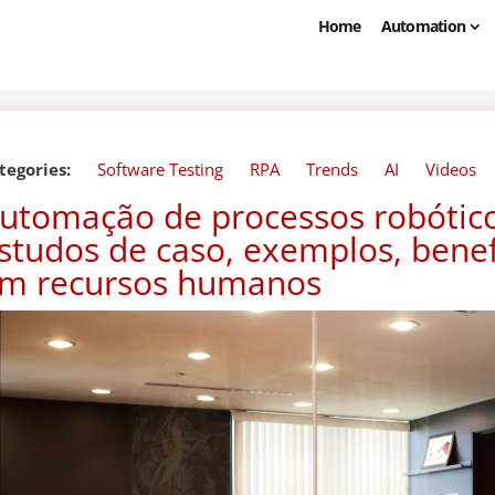
Home
Automation
tegories:
Software Testing
RPA
Trends
AI
Videos
utomação de processos robótic
studos de caso, exemplos, benef
m recursos humanos