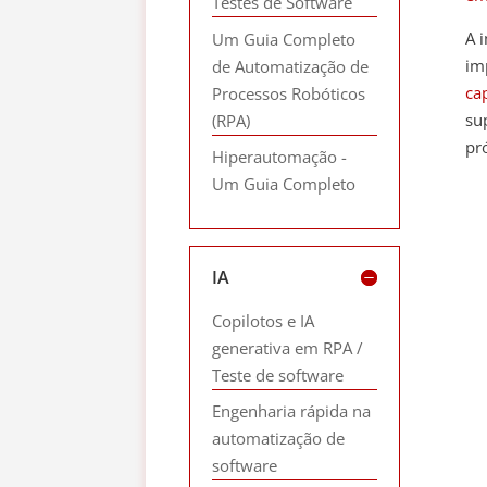
Testes de Software
A 
Um Guia Completo
im
de Automatização de
ca
Processos Robóticos
su
(RPA)
pr
Hiperautomação -
Um Guia Completo
IA
Copilotos e IA
generativa em RPA /
Teste de software
Engenharia rápida na
automatização de
software