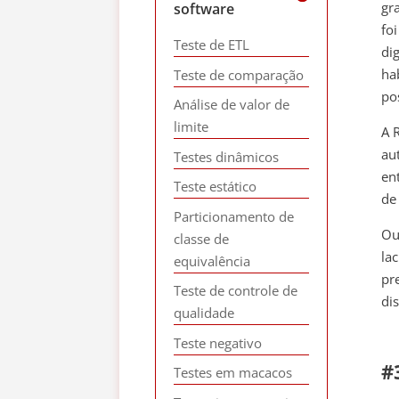
gr
software
fo
Teste de ETL
di
ha
Teste de comparação
po
Análise de valor de
limite
A 
au
Testes dinâmicos
en
Teste estático
de
Particionamento de
Ou
classe de
la
equivalência
pr
Teste de controle de
di
qualidade
Teste negativo
#
Testes em macacos