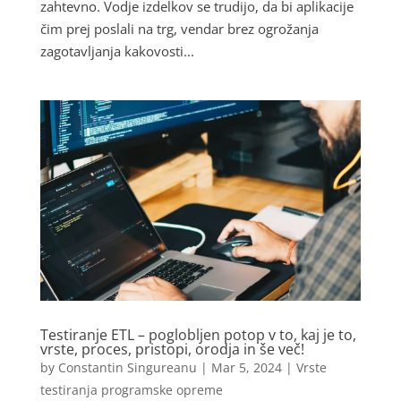
zahtevno. Vodje izdelkov se trudijo, da bi aplikacije
čim prej poslali na trg, vendar brez ogrožanja
zagotavljanja kakovosti...
Testiranje ETL – poglobljen potop v to, kaj je to,
vrste, proces, pristopi, orodja in še več!
by
Constantin Singureanu
|
Mar 5, 2024
|
Vrste
testiranja programske opreme