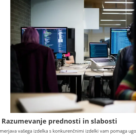
. Razumevanje prednosti in slabosti
imerjava vašega izdelka s konkurenčnimi izdelki vam pomaga ugoto