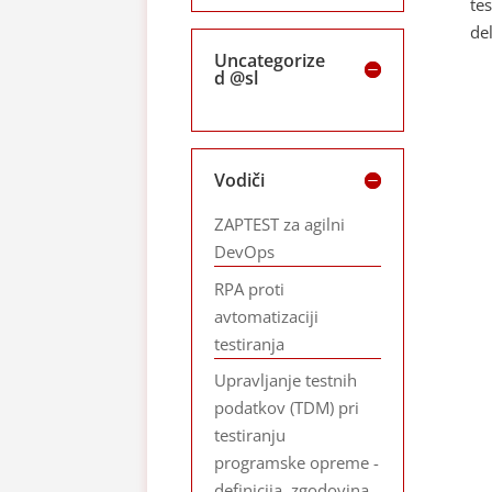
te
de
Uncategorize
d @sl
Vodiči
ZAPTEST za agilni
DevOps
RPA proti
avtomatizaciji
testiranja
Upravljanje testnih
podatkov (TDM) pri
testiranju
programske opreme -
definicija, zgodovina,