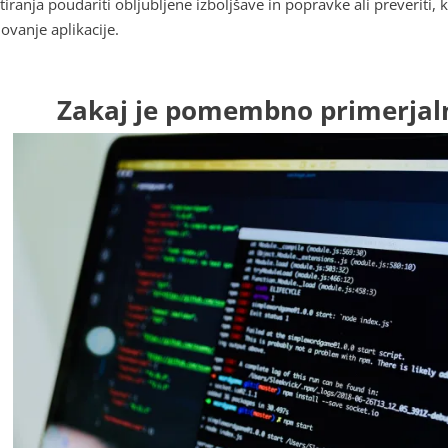
stiranja poudariti obljubljene izboljšave in popravke ali preveriti,
lovanje aplikacije.
Zakaj je pomembno primerjaln