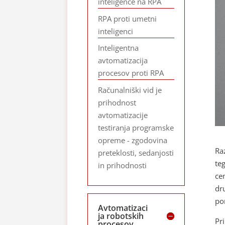
inteligence na RPA
RPA proti umetni
inteligenci
Inteligentna
avtomatizacija
procesov proti RPA
Računalniški vid je
prihodnost
avtomatizacije
testiranja programske
opreme - zgodovina
Ra
preteklosti, sedanjosti
te
in prihodnosti
ce
dr
po
Avtomatizaci
ja robotskih
Pr
procesov