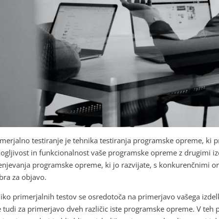
imerjalno testiranje je tehnika testiranja programske opreme, ki p
ogljivost in funkcionalnost vaše programske opreme z drugimi izde
enjevanja programske opreme, ki jo razvijate, s konkurenčnimi orod
bra za objavo.
liko primerjalnih testov se osredotoča na primerjavo vašega izdel
e tudi za primerjavo dveh različic iste programske opreme. V teh