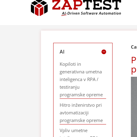
Ca
AI
P
Kopiloti in
p
generativna umetna
inteligenca v RPA /
testiranju
programske opreme
Hitro inženirstvo pri
avtomatizaciji
programske opreme
Vpliv umetne