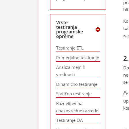
pr
hi
Ko
Vrste
testiranja
to
programske
za
opreme
Testiranje ETL
2
Primerjalno testiranje
Analiza mejnih
Do
vrednosti
ne
se
Dinamično testiranje
Če
Statično testiranje
up
Razdelitev na
ko
enakovredne razrede
Testiranje QA