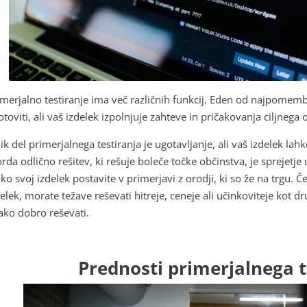
imerjalno testiranje ima več različnih funkcij. Eden od najpomembn
toviti, ali vaš izdelek izpolnjuje zahteve in pričakovanja ciljnega 
ik del primerjalnega testiranja je ugotavljanje, ali vaš izdelek lah
rda odlično rešitev, ki rešuje boleče točke občinstva, je sprejetj
hko svoj izdelek postavite v primerjavi z orodji, ki so že na trgu. 
elek, morate težave reševati hitreje, ceneje ali učinkoviteje kot dr
ako dobro reševati.
Prednosti primerjalnega t