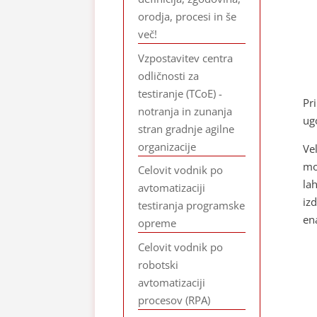
orodja, procesi in še
več!
Vzpostavitev centra
odličnosti za
testiranje (TCoE) -
Pr
notranja in zunanja
ugo
stran gradnje agilne
organizacije
Vel
mo
Celovit vodnik po
la
avtomatizaciji
izd
testiranja programske
en
opreme
Celovit vodnik po
robotski
avtomatizaciji
procesov (RPA)