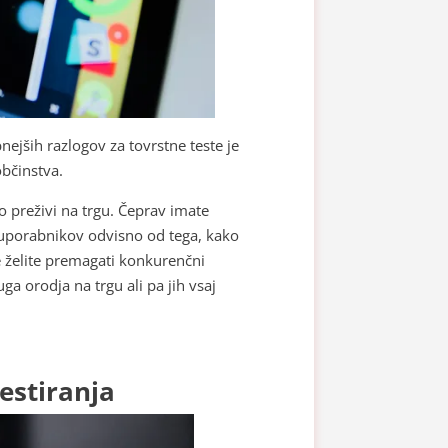
ejših razlogov za tovrstne teste je
občinstva.
ko preživi na trgu. Čeprav imate
e uporabnikov odvisno od tega, kako
Če želite premagati konkurenčni
uga orodja na trgu ali pa jih vsaj
estiranja