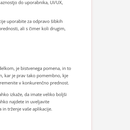
ijaznostjo do uporabnika, UI/UX,
cije uporabite za odpravo šibkih
prednosti, ali s čimer koli drugim,
delkom, je bistvenega pomena, in to
 in, kar je prav tako pomembno, kje
 spremenite v konkurenčno prednost.
hko izkaže, da imate veliko boljši
hko najdete in uveljavite
in trženje vaše aplikacije.