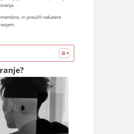
kovanja.
 pomembno, in preučili nekatere
iranjem.
iranje?