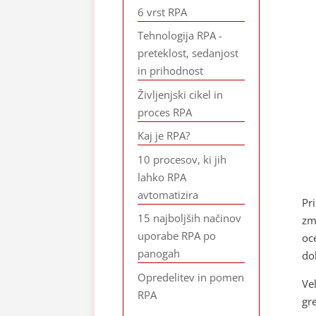
6 vrst RPA
Tehnologija RPA -
preteklost, sedanjost
in prihodnost
Življenjski cikel in
proces RPA
Kaj je RPA?
10 procesov, ki jih
lahko RPA
avtomatizira
Pr
15 najboljših načinov
zm
uporabe RPA po
oc
panogah
do
Opredelitev in pomen
Ve
RPA
gr