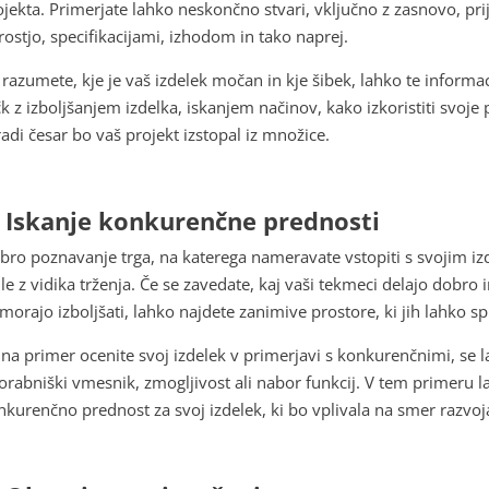
ojekta. Primerjate lahko neskončno stvari, vključno z zasnovo, pr
trostjo, specifikacijami, izhodom in tako naprej.
 razumete, kje je vaš izdelek močan in kje šibek, lahko te informa
čk z izboljšanjem izdelka, iskanjem načinov, kako izkoristiti svoje 
radi česar bo vaš projekt izstopal iz množice.
. Iskanje konkurenčne prednosti
bro poznavanje trga, na katerega nameravate vstopiti s svojim iz
 le z vidika trženja. Če se zavedate, kaj vaši tekmeci delajo dobro
 morajo izboljšati, lahko najdete zanimive prostore, ki jih lahko
 na primer ocenite svoj izdelek v primerjavi s konkurenčnimi, se la
orabniški vmesnik, zmogljivost ali nabor funkcij. V tem primeru la
nkurenčno prednost za svoj izdelek, ki bo vplivala na smer razvoja 