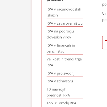
po
RPA v računovodskih
V 
izkazih
po
RPA v zavarovalništvu
RPA na področju
človeških virov
RPA v financah in
bančništvu
Velikost in trendi trga
RPA
RPA v proizvodnji
RPA v zdravstvu
10 največjih
prednosti RPA
Top 31 orodij RPA