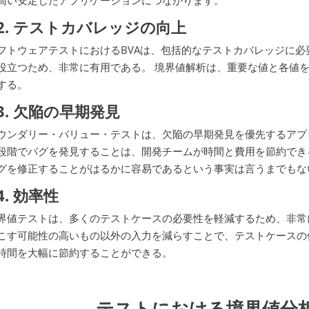
2. テストカバレッジの向上
フトウェアテストにおけるBVAは、包括的なテストカバレッジに
役立つため、非常に有用である。 境界値解析は、重要な値と各値
する。
3. 欠陥の早期発見
ウンダリー・バリュー・テストは、欠陥の早期発見を優先するアプ
段階でバグを発見することは、開発チームが時間と費用を節約でき
グを修正することがはるかに容易であるという事実は言うまでもな
4. 効率性
界値テストは、多くのテストケースの必要性を軽減するため、非常
こす可能性の高いもの以外の入力を減らすことで、テストケースの
時間を大幅に節約することができる。
テストにおける境界値分