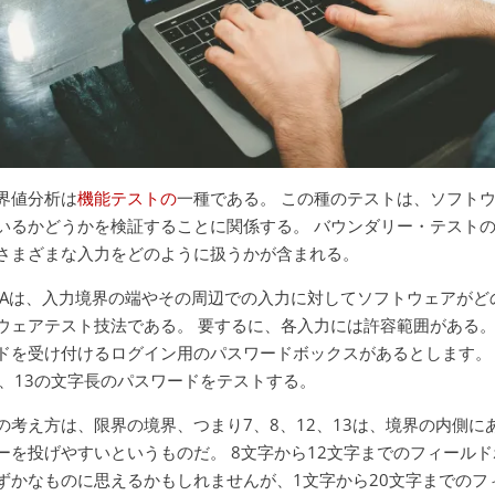
界値分析は
機能テストの
一種である。 この種のテストは、ソフト
いるかどうかを検証することに関係する。 バウンダリー・テスト
さまざまな入力をどのように扱うかが含まれる。
VAは、入力境界の端やその周辺での入力に対してソフトウェアが
ウェアテスト技法である。 要するに、各入力には許容範囲がある。
ドを受け付けるログイン用のパスワードボックスがあるとします。 
2、13の文字長のパスワードをテストする。
の考え方は、限界の境界、つまり7、8、12、13は、境界の内側にあ
ーを投げやすいというものだ。 8文字から12文字までのフィール
ずかなものに思えるかもしれませんが、1文字から20文字までのフィ