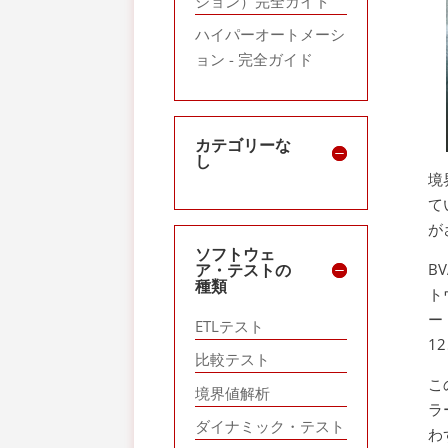
ション）完全ガイド
ハイパーオートメーシ
ョン - 完全ガイド
カテゴリーな
し
境
て
が
ソフトウェ
ア・テストの
B
種類
ト
ー
ETLテスト
1
比較テスト
こ
境界値解析
ラ
ダイナミック・テスト
わ