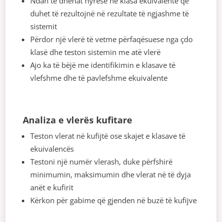
Ndan të dhënat hyrëse në klasa ekuivalente që
duhet të rezultojnë në rezultate të ngjashme të
sistemit
Përdor një vlerë të vetme përfaqësuese nga çdo
klasë dhe teston sistemin me atë vlerë
Ajo ka të bëjë me identifikimin e klasave të
vlefshme dhe të pavlefshme ekuivalente
Analiza e vlerës kufitare
Teston vlerat në kufijtë ose skajet e klasave të
ekuivalencës
Testoni një numër vlerash, duke përfshirë
minimumin, maksimumin dhe vlerat në të dyja
anët e kufirit
Kërkon për gabime që gjenden në buzë të kufijve