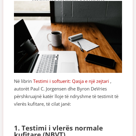
Në librin
Testimi i softuerit: Qasja e një zejtari
,
autorët Paul C. Jorgensen dhe ‎Byron DeVries
përshkruajnë katër lloje të ndryshme të testimit të
vlerës kufitare, të cilat janë:
1. Testimi i vlerës normale
kufitare (NBVT)