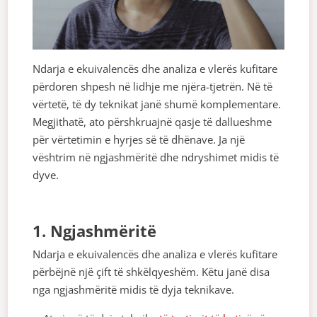
Ndarja e ekuivalencës dhe analiza e vlerës kufitare
përdoren shpesh në lidhje me njëra-tjetrën. Në të
vërtetë, të dy teknikat janë shumë komplementare.
Megjithatë, ato përshkruajnë qasje të dallueshme
për vërtetimin e hyrjes së të dhënave. Ja një
vështrim në ngjashmëritë dhe ndryshimet midis të
dyve.
1. Ngjashmëritë
Ndarja e ekuivalencës dhe analiza e vlerës kufitare
përbëjnë një çift të shkëlqyeshëm. Këtu janë disa
nga ngjashmëritë midis të dyja teknikave.