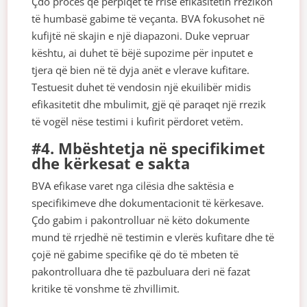
Çdo proces që përpiqet të rrisë efikasitetin rrezikon
të humbasë gabime të veçanta. BVA fokusohet në
kufijtë në skajin e një diapazoni. Duke vepruar
kështu, ai duhet të bëjë supozime për inputet e
tjera që bien në të dyja anët e vlerave kufitare.
Testuesit duhet të vendosin një ekuilibër midis
efikasitetit dhe mbulimit, gjë që paraqet një rrezik
të vogël nëse testimi i kufirit përdoret vetëm.
#4. Mbështetja në specifikimet
dhe kërkesat e sakta
BVA efikase varet nga cilësia dhe saktësia e
specifikimeve dhe dokumentacionit të kërkesave.
Çdo gabim i pakontrolluar në këto dokumente
mund të rrjedhë në testimin e vlerës kufitare dhe të
çojë në gabime specifike që do të mbeten të
pakontrolluara dhe të pazbuluara deri në fazat
kritike të vonshme të zhvillimit.