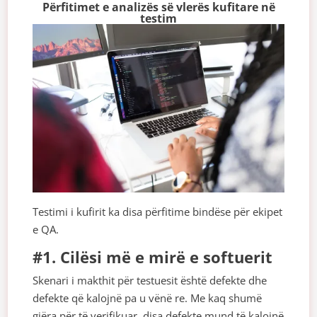
Përfitimet e analizës së vlerës kufitare në
testim
Testimi i kufirit ka disa përfitime bindëse për ekipet
e QA.
#1. Cilësi më e mirë e softuerit
Skenari i makthit për testuesit është defekte dhe
defekte që kalojnë pa u vënë re. Me kaq shumë
gjëra për të verifikuar, disa defekte mund të kalojnë