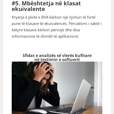
#5. Mbështetja në klasat
ekuivalente
Kryerja e plotë e BVA kërkon një njohuri të fortë
pune të klasave të ekuivalencës. Përcaktimi i saktë i
këtyre klasave kërkon përvojë dhe disa
informacione të sfondit të aplikacionit.
Sfidat e analizës së vlerës kufitare
në testimin e softuerit