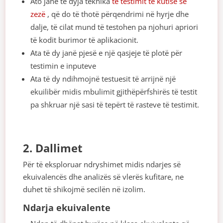
Ato janë të dyja teknika
të testimit të kutisë së
zezë
, që do të thotë përqendrimi në hyrje dhe
dalje, të cilat mund të testohen pa njohuri apriori
të kodit burimor të aplikacionit.
Ata të dy janë pjesë e një qasjeje të plotë për
testimin e inputeve
Ata të dy ndihmojnë testuesit të arrijnë një
ekuilibër midis mbulimit gjithëpërfshirës të testit
pa shkruar një sasi të tepërt të rasteve të testimit.
2. Dallimet
Për të eksploruar ndryshimet midis ndarjes së
ekuivalencës dhe analizës së vlerës kufitare, ne
duhet të shikojmë secilën në izolim.
Ndarja ekuivalente