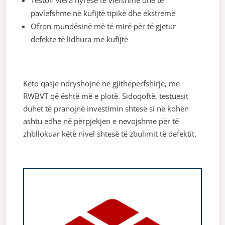
Teston vlera hyrëse të vlefshme dhe të
pavlefshme në kufijtë tipikë dhe ekstremë
Ofron mundësinë më të mirë për të gjetur
defekte të lidhura me kufijtë
Këto qasje ndryshojnë në gjithëpërfshirje, me
RWBVT që është më e plotë. Sidoqoftë, testuesit
duhet të pranojnë investimin shtesë si në kohën
ashtu edhe në përpjekjen e nevojshme për të
zhbllokuar këtë nivel shtesë të zbulimit të defektit.