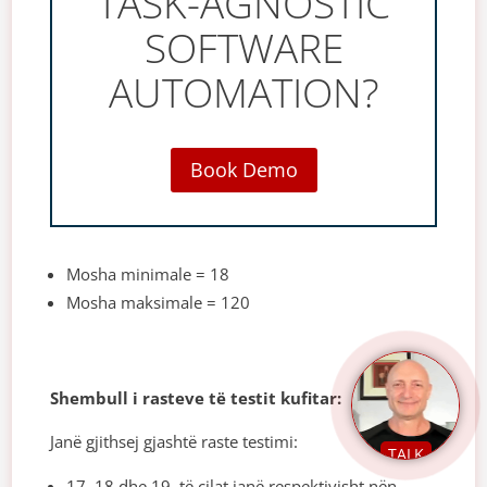
TASK-AGNOSTIC
SOFTWARE
AUTOMATION?
Book Demo
Mosha minimale = 18
Mosha maksimale = 120
Shembull i rasteve të testit kufitar:
Janë gjithsej gjashtë raste testimi:
TALK
17, 18 dhe 19, të cilat janë respektivisht nën