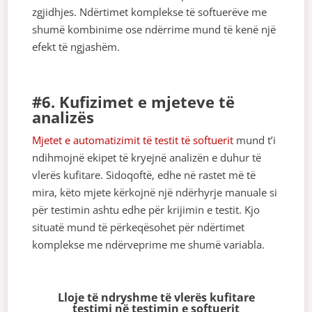
zgjidhjes. Ndërtimet komplekse të softuerëve me
shumë kombinime ose ndërrime mund të kenë një
efekt të ngjashëm.
#6. Kufizimet e mjeteve të
analizës
Mjetet e automatizimit të testit të softuerit
mund t’i
ndihmojnë ekipet të kryejnë analizën e duhur të
vlerës kufitare. Sidoqoftë, edhe në rastet më të
mira, këto mjete kërkojnë një ndërhyrje manuale si
për testimin ashtu edhe për krijimin e testit. Kjo
situatë mund të përkeqësohet për ndërtimet
komplekse me ndërveprime me shumë variabla.
Lloje të ndryshme të vlerës kufitare
testimi në testimin e softuerit