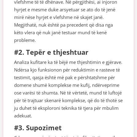
vlefshme të të dhënave. Në përgjithësi, ai injoron
hyrjet e mesme duke arsyetuar se ato do të jenë
mirë nëse hyrjet e vlefshme në skajet janë.
Megjithatë, nuk është pa precedent që disa nga
këto vlera që nuk janë testuar mund të kenë
probleme.
#2. Tepër e thjeshtuar
Analiza kufitare ka të bëjë me thjeshtimin e gjërave.
Ndërsa kjo funksionon për reduktimin e rasteve të
testimit, qasja është më pak e përshtatshme për
domene shumë komplekse me kufij, ndërveprime
ose varësi të shumta. Në të vërtetë, mund të luftojë
për të trajtuar skenarë komplekse, që do të thotë se
ju duhet të eksploroni teknika të tjera për mbulim
adekuat.
#3. Supozimet