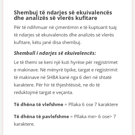
Shembuj të ndarjes së ekuivalencës
dhe analizës së vlerës kufitare
Për të ndihmuar në çimentimin e të kuptuarit tuaj
të ndarjes së ekuivalencës dhe analizës së vlerës
kufitare, këtu janë disa shembuj.
Shembull i ndarjes së ekuivalencës:
Le të themi se keni një kuti hyrëse për regjistrimet
e makinave. Në mënyrë tipike, targat e regjistrimit
të makinave në SHBA kanë nga 6 deri në shtatë
karaktere. Për hir të thjeshtësisë, ne do të
reduktojmë targat e veçanta.
Të dhëna të vlefshme
= Pllaka 6 ose 7 karaktere
Të dhëna të pavlefshme
= Pllaka me> 6 ose> 7
karaktere.