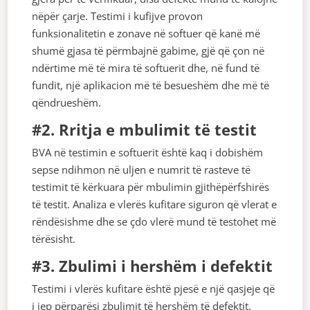
nëpër çarje. Testimi i kufijve provon
funksionalitetin e zonave në softuer që kanë më
shumë gjasa të përmbajnë gabime, gjë që çon në
ndërtime më të mira të softuerit dhe, në fund të
fundit, një aplikacion më të besueshëm dhe më të
qëndrueshëm.
#2. Rritja e mbulimit të testit
BVA në testimin e softuerit është kaq i dobishëm
sepse ndihmon në uljen e numrit të rasteve të
testimit të kërkuara për mbulimin gjithëpërfshirës
të testit. Analiza e vlerës kufitare siguron që vlerat e
rëndësishme dhe se çdo vlerë mund të testohet më
tërësisht.
#3. Zbulimi i hershëm i defektit
Testimi i vlerës kufitare është pjesë e një qasjeje që
i jep përparësi zbulimit të hershëm të defektit.