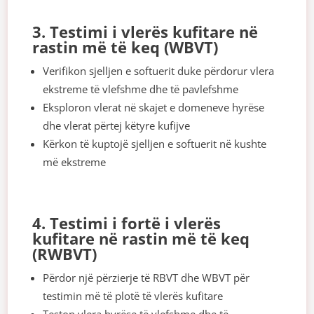
3. Testimi i vlerës kufitare në
rastin më të keq (WBVT)
Verifikon sjelljen e softuerit duke përdorur vlera
ekstreme të vlefshme dhe të pavlefshme
Eksploron vlerat në skajet e domeneve hyrëse
dhe vlerat përtej këtyre kufijve
Kërkon të kuptojë sjelljen e softuerit në kushte
më ekstreme
4. Testimi i fortë i vlerës
kufitare në rastin më të keq
(RWBVT)
Përdor një përzierje të RBVT dhe WBVT për
testimin më të plotë të vlerës kufitare