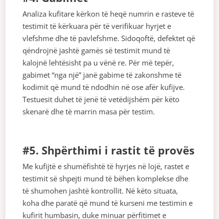
Analiza kufitare kërkon të heqë numrin e rasteve të
testimit të kërkuara për të verifikuar hyrjet e
vlefshme dhe të pavlefshme. Sidoqoftë, defektet që
qëndrojnë jashtë gamës së testimit mund të
kalojnë lehtësisht pa u vënë re. Për më tepër,
gabimet “nga një” janë gabime të zakonshme të
kodimit që mund të ndodhin në ose afër kufijve.
Testuesit duhet të jenë të vetëdijshëm për këto
skenarë dhe të marrin masa për testim.
#5. Shpërthimi i rastit të provës
Me kufijtë e shumëfishtë të hyrjes në lojë, rastet e
testimit së shpejti mund të bëhen komplekse dhe
të shumohen jashtë kontrollit. Në këto situata,
koha dhe paratë që mund të kurseni me testimin e
kufirit humbasin, duke minuar përfitimet e