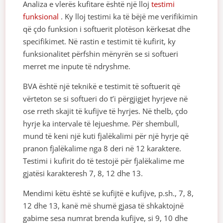
Analiza e vlerës kufitare është një lloj
testimi
funksional
. Ky lloj testimi ka të bëjë me verifikimin
që çdo funksion i softuerit plotëson kërkesat dhe
specifikimet. Në rastin e testimit të kufirit, ky
funksionalitet përfshin mënyrën se si softueri
merret me inpute të ndryshme.
BVA është një teknikë e testimit të softuerit që
vërteton se si softueri do t’i përgjigjet hyrjeve në
ose rreth skajit të kufijve të hyrjes. Në thelb, çdo
hyrje ka intervale të lejueshme. Për shembull,
mund të keni një kuti fjalëkalimi për një hyrje që
pranon fjalëkalime nga 8 deri në 12 karaktere.
Testimi i kufirit do të testojë për fjalëkalime me
gjatësi karakteresh 7, 8, 12 dhe 13.
Mendimi këtu është se kufijtë e kufijve, p.sh., 7, 8,
12 dhe 13, kanë më shumë gjasa të shkaktojnë
gabime sesa numrat brenda kufijve, si 9, 10 dhe