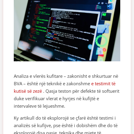
Analiza e vlerës kufitare – zakonisht e shkurtuar në
BVA – është një teknikë e zakonshme
e testimit të
kutisë së zezë
. Qasja teston për defekte të softuerit
duke verifikuar vlerat e hyrjes në kufijtë e
intervaleve të lejueshme.
Ky artikull do të eksplorojë se çfarë është testimi i
analizës së kufijve, pse është i dobishëm dhe do të
eksplorojë disa qasje, teknika dhe mjete të