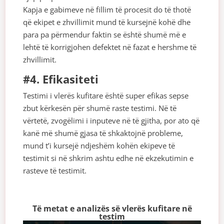
Kapja e gabimeve në fillim të procesit do të thotë
që ekipet e zhvillimit mund të kursejnë kohë dhe
para pa përmendur faktin se është shumë më e
lehtë të korrigjohen defektet në fazat e hershme të
zhvillimit.
#4. Efikasiteti
Testimi i vlerës kufitare është super efikas sepse
zbut kërkesën për shumë raste testimi. Në të
vërtetë, zvogëlimi i inputeve në të gjitha, por ato që
kanë më shumë gjasa të shkaktojnë probleme,
mund t’i kursejë ndjeshëm kohën ekipeve të
testimit si në shkrim ashtu edhe në ekzekutimin e
rasteve të testimit.
Të metat e analizës së vlerës kufitare në
testim