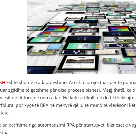
SH
Është shumë e adaptueshme. Ai është projektuar për të punuar
ruar zgjidhje të gatshme për disa procese biznesi. Megjithatë, ka 
ocesit që fluturojnë nën radar. Në këtë artikull, ne do të theksojm
rfolura, por kyçe të RPA në mënyrë që ju të mund të vlerësoni këtë
tetë.
 disa përfitime nga automatizimi RPA për startup-et, bizneset e 
dha.