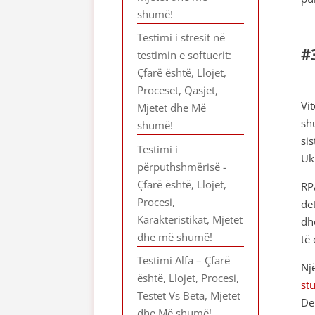
shumë!
Testimi i stresit në
#
testimin e softuerit:
Çfarë është, Llojet,
Proceset, Qasjet,
Vi
Mjetet dhe Më
sh
shumë!
si
Testimi i
Uk
përputhshmërisë -
Çfarë është, Llojet,
RP
Procesi,
det
Karakteristikat, Mjetet
dh
dhe më shumë!
të
Testimi Alfa – Çfarë
Nj
është, Llojet, Procesi,
st
Testet Vs Beta, Mjetet
De
dhe Më shumë!