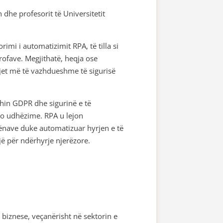
 dhe profesorit të Universitetit
imi i automatizimit RPA, të tilla si
rofave. Megjithatë, heqja ose
hjet më të vazhdueshme të sigurisë
fshin GDPR dhe sigurinë e të
to udhëzime. RPA u lejon
dhënave duke automatizuar hyrjen e të
ë për ndërhyrje njerëzore.
 biznese, veçanërisht në sektorin e