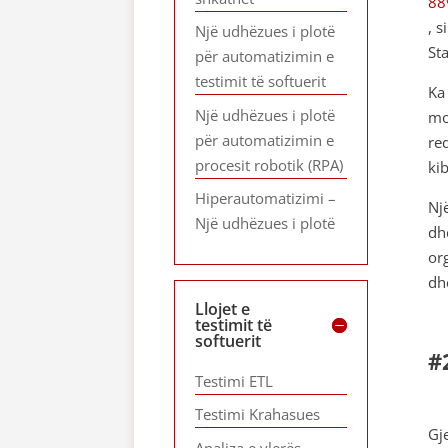
88
, 
Një udhëzues i plotë
St
për automatizimin e
testimit të softuerit
Ka
Një udhëzues i plotë
mo
për automatizimin e
re
procesit robotik (RPA)
ki
Hiperautomatizimi –
Nj
Një udhëzues i plotë
dh
or
dh
Llojet e
testimit të
softuerit
#
Testimi ETL
Testimi Krahasues
Gj
Analiza e vlerës