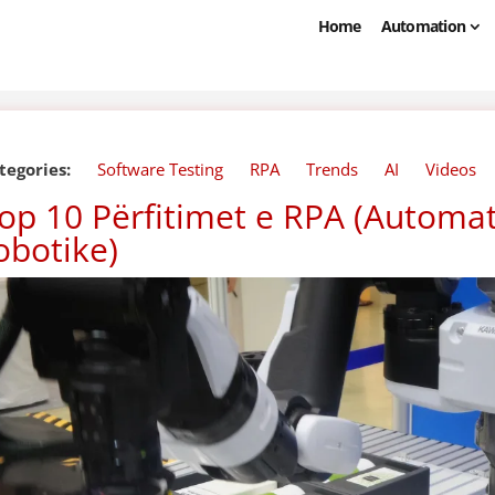
Home
Automation
tegories:
Software Testing
RPA
Trends
AI
Videos
op 10 Përfitimet e RPA (Automat
obotike)