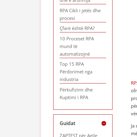
dhe e ardhmja
RPA Cikli i jetës dhe
procesi
Çfarë është RPA?
10 Proceset RPA
mund të
automatizojnë
Top 15 RPA
Përdorimet nga
industria
RP
Përkufizimi dhe
of
Kuptimi i RPA
pr
pë
vër
Guidat
Ja
më
ZAPTEST për Agile