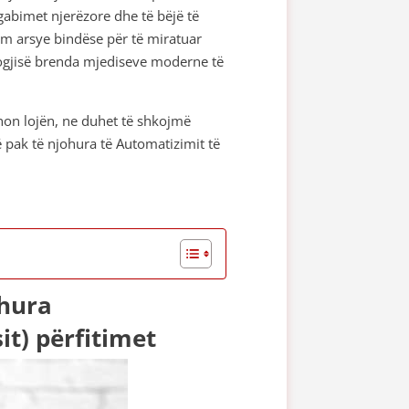
 gabimet njerëzore dhe të bëjë të
im arsye bindëse për të miratuar
ologjisë brenda mjediseve moderne të
hon lojën, ne duhet të shkojmë
 pak të njohura të Automatizimit të
ohura
it) përfitimet