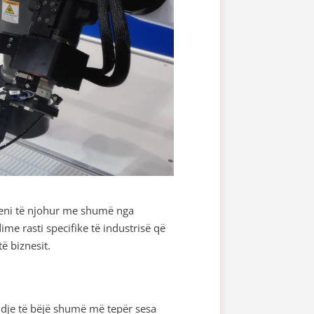
 jeni të njohur me shumë nga
me rasti specifike të industrisë që
ë biznesit.
endje të bëjë shumë më tepër sesa