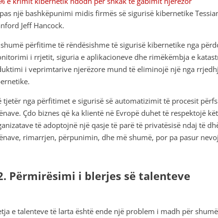
% e krimit kibernetik ndodh për shkak të gabimit njerëzor
sipas një bashkëpunimi midis firmës së sigurisë kibernetike Tessian
anford Jeff Hancock.
 shumë përfitime të rëndësishme të sigurisë kibernetike nga përdor
nitorimi i rrjetit, siguria e aplikacioneve dhe rimëkëmbja e katast
duktimi i veprimtarive njerëzore mund të eliminojë një nga rrjed
bernetike.
ë tjetër nga përfitimet e sigurisë së automatizimit të procesit për
ënave. Çdo biznes që ka klientë në Evropë duhet të respektojë kë
ganizatave të adoptojnë një qasje të parë të privatësisë ndaj të 
ënave, rimarrjen, përpunimin, dhe më shumë, por pa pasur nevoj
2. Përmirësimi i blerjes së talenteve
etja e talenteve të larta është ende një problem i madh për shumë