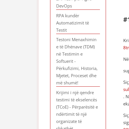
DevOps
RPA kundër
#
Automatizimit të
Testit
Testoni Menaxhimin
Kr
e të Dhënave (TDM)
8t
në Testimin e
Në
Softuerit -
Përkufizimi, Historia,
su
Mjetet, Proceset dhe
Si
më shumë!
su
Krijimi i një qendre
. 
testimi të ekselencës
ek
(TCoE) - Përparësitë e
ndërtimit të një
Si
organizate të
si
shkathët