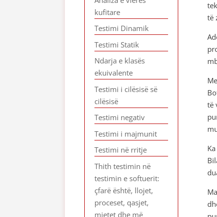
te
kufitare
të
Testimi Dinamik
Ad
Testimi Statik
pr
Ndarja e klasës
mby
ekuivalente
Me
Testimi i cilësisë së
Bo
cilësisë
të
pu
Testimi negativ
mu
Testimi i majmunit
Ka
Testimi në rritje
Bi
Thith testimin në
du
testimin e softuerit:
çfarë është, llojet,
Ma
proceset, qasjet,
dh
mjetet dhe më
pu