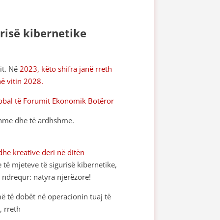
urisë kibernetike
it. Në
2023, këto shifra janë rreth
në vitin 2028.
global të Forumit Ekonomik Botëror
ishme dhe të ardhshme.
dhe kreative deri në ditën
të mjeteve të sigurisë kibernetike,
 ndrequr: natyra njerëzore!
 më të dobët në operacionin tuaj të
, rreth