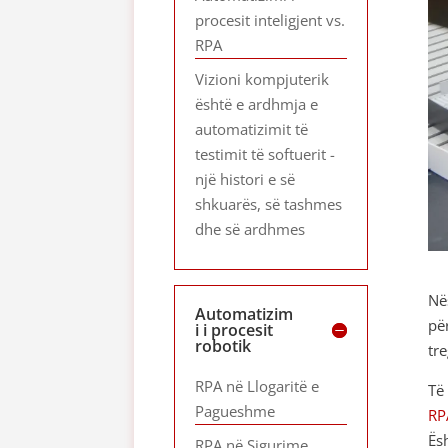
procesit inteligjent vs.
RPA
Vizioni kompjuterik
është e ardhmja e
automatizimit të
testimit të softuerit -
një histori e së
shkuarës, së tashmes
dhe së ardhmes
Në
Automatizim
pë
i i procesit
robotik
tr
RPA në Llogaritë e
Të
Pagueshme
RP
Ës
RPA në Sigurime