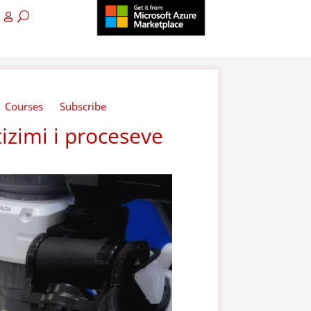
Courses
Subscribe
izimi i proceseve