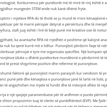
knologjisë. Konkurrenca për punëtorët më të mirë të rinj është e 
 zgjidhur mungesën STEM ende nuk kanë dhënë fryte.
optimi i mjeteve RPA do të thotë se ju mund të rrisni kënaqësinë
ojektuar për të marrë përsipër detyrat e përsëritura dhe të menje
llura, stafi juaj është i lirë të bëjë punë më kreative ose të nxitu
gjithatë, ka avantazhe RPA në rrjedhën e poshtme që kalojnë an
ta nuk ka qenë kurrë më e lidhur. Punonjësit përdorin faqe të ndr
 vlerësuar përvojat e tyre me organizata specifike. Një kompani q
nonjësve (duke u dhënë punëtorëve mundësinë e përdorimit të tek
nd të presë shqyrtime pozitive dhe referime të punonjësve.
 shumë faktorë që punonjësit marrin parasysh kur vendosin të pra
lanci punë-jetë dhe kënaqësia e punonjësve janë të lartë në listë,
an të angazhohen me mjete të fundit dhe të mësojnë aftësi të reja
rrja e një qasjeje paramenduese për të ardhmen e punës përmir
e shton propozimin tuaj të vlerës së punëdhënësit (EVP). Me fjalë t
nonjësit mund të kthehen në një mënyrë për të tërhequr gjeneratë