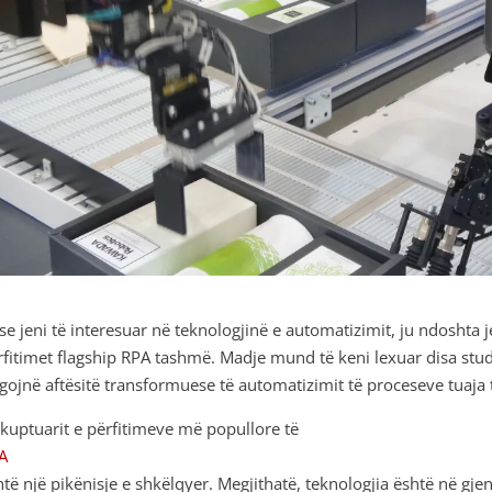
se jeni të interesuar në teknologjinë e automatizimit, ju ndoshta
rfitimet flagship RPA tashmë. Madje mund të keni lexuar disa studi
egojnë aftësitë transformuese të automatizimit të proceseve tuaja t
 kuptuarit e përfitimeve më popullore të
A
htë një pikënisje e shkëlqyer. Megjithatë, teknologjia është në gj