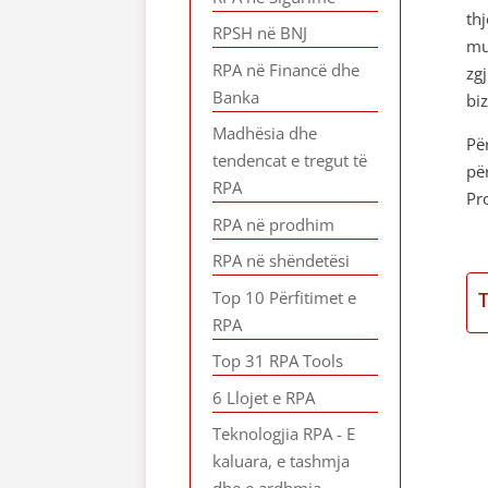
th
RPSH në BNJ
m
RPA në Financë dhe
zg
Banka
biz
Madhësia dhe
Pë
tendencat e tregut të
pë
RPA
Pr
RPA në prodhim
RPA në shëndetësi
Top 10 Përfitimet e
RPA
Top 31 RPA Tools
6 Llojet e RPA
Teknologjia RPA - E
kaluara, e tashmja