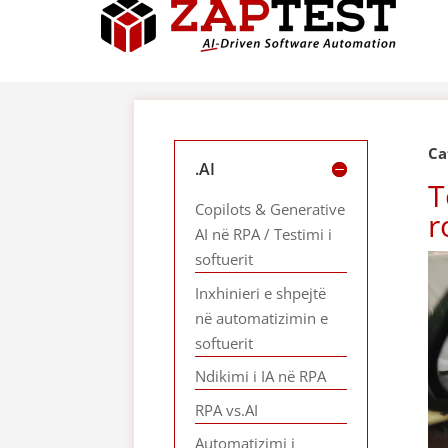
Ca
.AI
T
Copilots & Generative
r
AI në RPA / Testimi i
softuerit
Inxhinieri e shpejtë
në automatizimin e
softuerit
Ndikimi i IA në RPA
RPA vs.AI
Automatizimi i