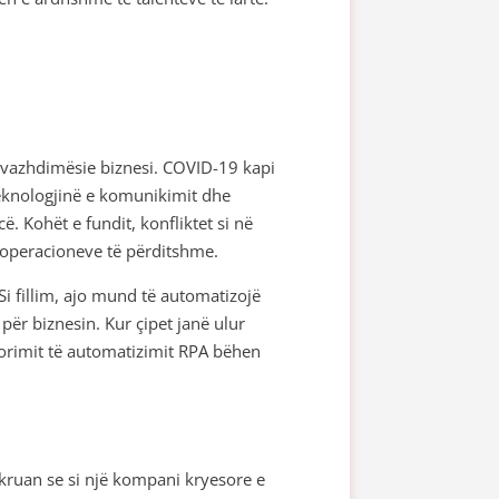
të vazhdimësie biznesi. COVID-19 kapi
teknologjinë e komunikimit dhe
. Kohët e fundit, konfliktet si në
 operacioneve të përditshme.
i fillim, ajo mund të automatizojë
 për biznesin. Kur çipet janë ulur
rdorimit të automatizimit RPA bëhen
kruan se si një kompani kryesore e