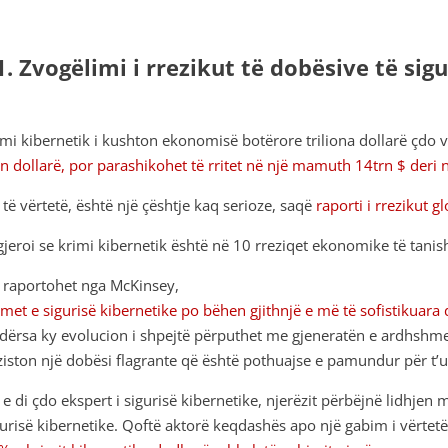
1. Zvogëlimi i rrezikut të dobësive të sig
imi kibernetik i kushton ekonomisë botërore triliona dollarë çdo v
rn dollarë, por parashikohet të rritet në një mamuth 14trn $ deri 
 të vërtetë, është
një çështje kaq serioze, saqë
raporti i rrezikut 
gjeroi se krimi kibernetik është në 10 rreziqet ekonomike të tan
ç raportohet nga McKinsey,
lmet e sigurisë kibernetike po bëhen gjithnjë e më të sofistikuara 
Ndërsa ky evolucion i shpejtë përputhet me gjeneratën e ardhshme 
ziston një dobësi flagrante që është pothuajse e pamundur për t’u
ç e di çdo ekspert i sigurisë kibernetike, njerëzit përbëjnë lidhjen
gurisë kibernetike. Qoftë aktorë keqdashës apo një gabim i vërtetë