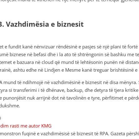
3. Vazhdimësia e biznesit
tet e fundit kanë nënvizuar rëndësinë e pasjes së një plani të for
umë biznese në befasi dhe i la ato të shtrëngonin së bashku me 
stemet e bazuara në cloud që mund të lehtësonin punën në distancë
rainë, ashtu edhe në Lindjen e Mesme kanë treguar brishtësinë e
A mund të ndihmojë në vazhdimësinë e biznesit në disa mënyra. S
yra si transferimi i të dhënave, backup, dhe detyra të tjera kritike
e punonjësit nuk arrijnë dot në tavolinën e tyre, përfitimet e pë
 dukshme.
ë
udim rasti me autor KMG
monstron fuqinë e vazhdimësisë së biznesit të RPA. Gazeta përsh