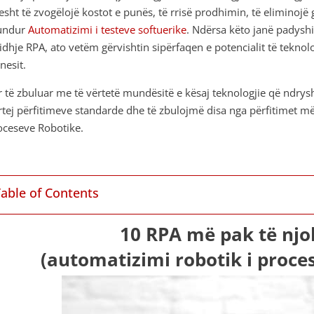
jesht të zvogëlojë kostot e punës, të rrisë prodhimin, të eliminojë
undur
Automatizimi i testeve softuerike
. Ndërsa këto janë padysh
jidhje RPA, ato vetëm gërvishtin sipërfaqen e potencialit të tekn
nesit.
r të zbuluar me të vërtetë mundësitë e kësaj teknologjie që ndrys
rtej përfitimeve standarde dhe të zbulojmë disa nga përfitimet më
oceseve Robotike.
Table of Contents
10 RPA më pak të nj
(automatizimi robotik i proces