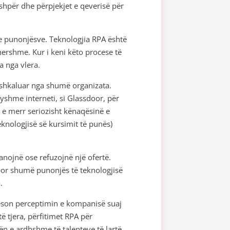
ashpër dhe përpjekjet e qeverisë për
 e punonjësve. Teknologjia RPA është
hershme. Kur i keni këto procese të
ra nga vlera.
ashkaluar nga shumë organizata.
yshme interneti, si Glassdoor, për
ë e merr seriozisht kënaqësinë e
nologjisë së kursimit të punës)
nojnë ose refuzojnë një ofertë.
 por shumë punonjës të teknologjisë
.
ëson perceptimin e kompanisë suaj
ë tjera, përfitimet RPA për
n e ardhshme të talenteve të lartë.