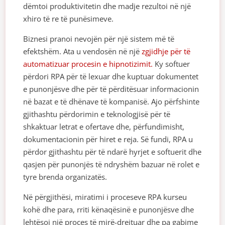
dëmtoi produktivitetin dhe madje rezultoi në një
xhiro të re të punësimeve.
Biznesi pranoi nevojën për një sistem më të
efektshëm. Ata u vendosën në një
zgjidhje për të
automatizuar procesin e hipnotizimit.
Ky softuer
përdori RPA për të lexuar dhe kuptuar dokumentet
e punonjësve dhe për të përditësuar informacionin
në bazat e të dhënave të kompanisë. Ajo përfshinte
gjithashtu përdorimin e teknologjisë për të
shkaktuar letrat e ofertave dhe, përfundimisht,
dokumentacionin për hiret e reja. Së fundi, RPA u
përdor gjithashtu për të ndarë hyrjet e softuerit dhe
qasjen për punonjës të ndryshëm bazuar në rolet e
tyre brenda organizatës.
Në përgjithësi, miratimi i proceseve RPA kurseu
kohë dhe para, rriti kënaqësinë e punonjësve dhe
lehtësoi një proces të mirë-drejtuar dhe pa gabime