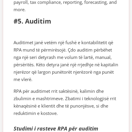
payroll, tax compliance, reporting, forecasting, and
more.
#5. Auditim
Auditimet janë vetëm një fushë e kontabilitetit që
RPA mund të përmirësojë. Çdo auditim përbëhet
nga një seri detyrash me volum të lartë, manual,
përsëritës. Këto detyra janë një rrjedhje në kapitalin
njerëzor që largon punëtorët njerëzorë nga punët
me vlerë.
RPA për auditimet rrit saktësinë, kalimin dhe
zbulimin e mashtrimeve. Zbatimi i teknologjisë rrit
kënaqësinë e klientit dhe të punonjësve, si dhe
reduktimin e kostove.
Studimi i rasteve RPA për auditim