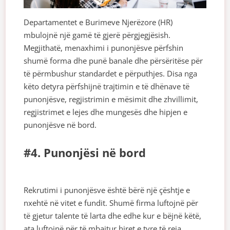
Departamentet e Burimeve Njerëzore (HR)
mbulojnë një gamë të gjerë përgjegjësish.
Megjithatë, menaxhimi i punonjësve përfshin
shumë forma dhe punë banale dhe përsëritëse për
të përmbushur standardet e përputhjes. Disa nga
këto detyra përfshijnë trajtimin e të dhënave të
punonjësve, regjistrimin e mësimit dhe zhvillimit,
regjistrimet e lejes dhe mungesës dhe hipjen e
punonjësve në bord.
#4. Punonjësi në bord
Rekrutimi i punonjësve është bërë një çështje e
nxehtë në vitet e fundit. Shumë firma luftojnë për
të gjetur talente të larta dhe edhe kur e bëjnë këtë,
ata luftojnë për të mbajtur hiret e tyre të reja.