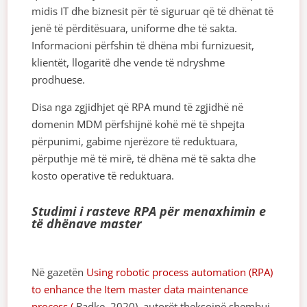
midis IT dhe biznesit për të siguruar që të dhënat të
jenë të përditësuara, uniforme dhe të sakta.
Informacioni përfshin të dhëna mbi furnizuesit,
klientët, llogaritë dhe vende të ndryshme
prodhuese.
Disa nga zgjidhjet që RPA mund të zgjidhë në
domenin MDM përfshijnë kohë më të shpejta
përpunimi, gabime njerëzore të reduktuara,
përputhje më të mirë, të dhëna më të sakta dhe
kosto operative të reduktuara.
Studimi i rasteve RPA për menaxhimin e
të dhënave master
Në gazetën
Using robotic process automation (RPA)
to enhance the Item master data maintenance
process (
Radke, 2020), autorët theksojnë shembuj