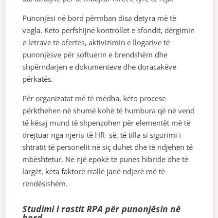
Punonjësi në bord përmban disa detyra më të
vogla. Këto përfshijnë kontrollet e sfondit, dërgimin
e letrave të ofertës, aktivizimin e llogarive të
punonjësve për softuerin e brendshëm dhe
shpërndarjen e dokumenteve dhe doracakëve
përkatës.
Për organizatat më të mëdha, këto procese
përkthehen në shumë kohë të humbura që në vend
të kësaj mund të shpenzohen për elementët më të
drejtuar nga njeriu të HR- së, të tilla si sigurimi i
shtratit të personelit në siç duhet dhe të ndjehen të
mbështetur. Në një epokë të punës hibride dhe të
largët, këta faktorë rrallë janë ndjerë më të
rëndësishëm.
Studimi i rastit RPA për punonjësin në
bord