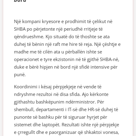
Një kompani kryesore e prodhimit të çelikut në
SHBA po përjetonte një periudhë rritjeje të
qëndrueshme. Kjo situatë do të thoshte se ata
duhej të bënin një raft me hire të reja. Një çështje e
madhe me të cilën ata u përballën ishte se
operacionet e tyre ekzistonin në të gjithë SHBA-në,
duke e bërë hipjen në bord një sfidë intensive për
punë.
Koordinimi i kësaj përpjekjeje në vende të
ndryshme rezultoi në disa sfida. Ajo kërkonte
gjithashtu bashkëpunim ndërministror. Për
shembull, departamenti i IT-së dhe HR-së duhej të
punonte së bashku për të siguruar hyrjet për
sistemet dhe laptopët. Rezultati ishte një përpjekje
e çrregullt dhe e paorganizuar që shkaktoi vonesa,