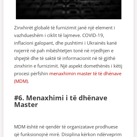
Zinxhirët globalë të furnizimit janë një element i
vazhdueshëm i ciklit të lajmeve. COVID-19,
inflacioni galopant, dhe pushtimi i Ukrainës kanë
nxjerrë në pah mbështetjen tonë në rrjedhjen e
shpejtë dhe të saktë të informacionit në të gjithë
zinxhirin e furnizimit. Një aspekt domethënës i këtij
procesi përfshin
menaxhimin master të të dhënave
(MDM).
#6. Menaxhimi i të dhënave
Master
MDM është në qendër të organizatave prodhuese
që funksionojnë mirë. Disiplina kërkon ndërveprim