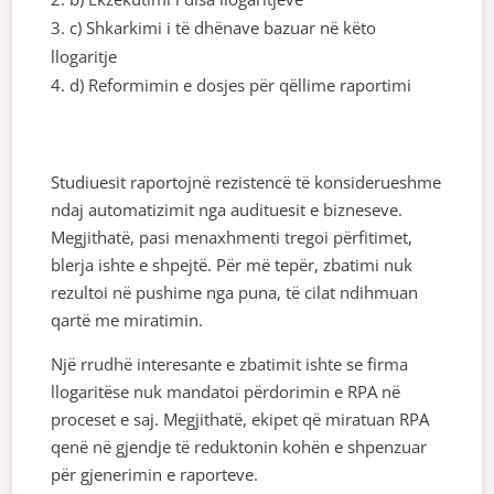
c) Shkarkimi i të dhënave bazuar në këto
llogaritje
d) Reformimin e dosjes për qëllime raportimi
Studiuesit raportojnë rezistencë të konsiderueshme
ndaj automatizimit nga audituesit e bizneseve.
Megjithatë, pasi menaxhmenti tregoi përfitimet,
blerja ishte e shpejtë. Për më tepër, zbatimi nuk
rezultoi në pushime nga puna, të cilat ndihmuan
qartë me miratimin.
Një rrudhë interesante e zbatimit ishte se firma
llogaritëse nuk mandatoi përdorimin e RPA në
proceset e saj. Megjithatë, ekipet që miratuan RPA
qenë në gjendje të reduktonin kohën e shpenzuar
për gjenerimin e raporteve.