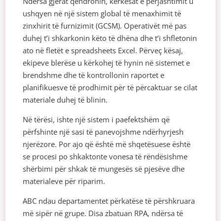
Ndërsa gjërat qëndronin, kërkesat e përjashtimit u
ushqyen në një sistem global të menaxhimit të
zinxhirit të furnizimit (GCSM). Operativët më pas
duhej t’i shkarkonin këto të dhëna dhe t’i shfletonin
ato në fletët e spreadsheets Excel. Përveç kësaj,
ekipeve blerëse u kërkohej të hynin në sistemet e
brendshme dhe të kontrollonin raportet e
planifikuesve të prodhimit për të përcaktuar se cilat
materiale duhej të blinin.
Në tërësi, ishte një sistem i paefektshëm që
përfshinte një sasi të panevojshme ndërhyrjesh
njerëzore. Por ajo që është më shqetësuese është
se procesi po shkaktonte vonesa të rëndësishme
shërbimi për shkak të mungesës së pjesëve dhe
materialeve për riparim.
ABC ndau departamentet përkatëse të përshkruara
më sipër në grupe. Disa zbatuan RPA, ndërsa të