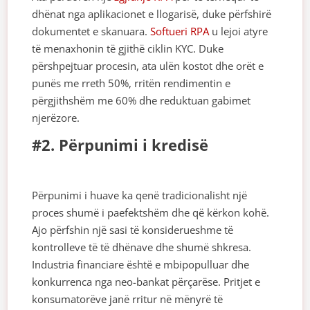
dhënat nga aplikacionet e llogarisë, duke përfshirë
dokumentet e skanuara.
Softueri RPA
u lejoi atyre
të menaxhonin të gjithë ciklin KYC. Duke
përshpejtuar procesin, ata ulën kostot dhe orët e
punës me rreth 50%, rritën rendimentin e
përgjithshëm me 60% dhe reduktuan gabimet
njerëzore.
#2. Përpunimi i kredisë
Përpunimi i huave ka qenë tradicionalisht një
proces shumë i paefektshëm dhe që kërkon kohë.
Ajo përfshin një sasi të konsiderueshme të
kontrolleve të të dhënave dhe shumë shkresa.
Industria financiare është e mbipopulluar dhe
konkurrenca nga neo-bankat përçarëse. Pritjet e
konsumatorëve janë rritur në mënyrë të