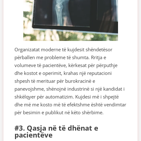
Organizatat moderne të kujdesit shëndetësor
përballen me probleme të shumta. Rritja e
volumeve të pacientëve, kërkesat për përputhje
dhe kostot e operimit, krahas një reputacioni
shpesh të merituar për burokracinë e
panevojshme, shënojnë industrinë si një kandidat i
shkëlqyer për automatizim. Kujdesi më i shpejtë
dhe më me kosto më të efektshme është vendimtar
për besimin e publikut në këto shërbime.
#3. Qasja në të dhënat e
pacientëve