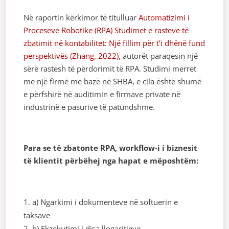
Në raportin kërkimor të titulluar
Automatizimi i
Proceseve Robotike (RPA) Studimet e rasteve të
zbatimit në kontabilitet: Një fillim për t’i dhënë fund
perspektivës (Zhang, 2022),
autorët paraqesin një
sërë rastesh të përdorimit të RPA. Studimi merret
me një firmë me bazë në SHBA, e cila është shumë
e përfshirë në auditimin e firmave private në
industrinë e pasurive të patundshme.
Para se të zbatonte RPA, workflow-i i biznesit
të klientit përbëhej nga hapat e mëposhtëm:
a) Ngarkimi i dokumenteve në softuerin e
taksave
b) Ekzekutimi i disa llogaritjeve