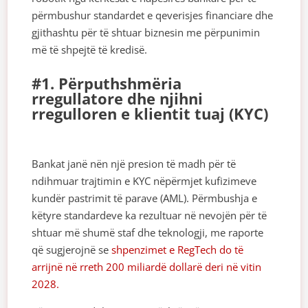
përmbushur standardet e qeverisjes financiare dhe
gjithashtu për të shtuar biznesin me përpunimin
më të shpejtë të kredisë.
#1. Përputhshmëria
rregullatore dhe njihni
rregulloren e klientit tuaj (KYC)
Bankat janë nën një presion të madh për të
ndihmuar trajtimin e KYC nëpërmjet kufizimeve
kundër pastrimit të parave (AML). Përmbushja e
këtyre standardeve ka rezultuar në nevojën për të
shtuar më shumë staf dhe teknologji, me raporte
që sugjerojnë se
shpenzimet e RegTech do të
arrijnë në rreth 200 miliardë dollarë deri në vitin
2028.