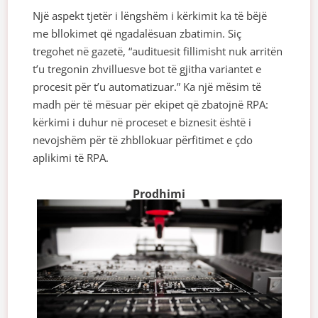
Një aspekt tjetër i lëngshëm i kërkimit ka të bëjë
me bllokimet që ngadalësuan zbatimin. Siç
tregohet në gazetë, “audituesit fillimisht nuk arritën
t’u tregonin zhvilluesve bot të gjitha variantet e
procesit për t’u automatizuar.” Ka një mësim të
madh për të mësuar për ekipet që zbatojnë RPA:
kërkimi i duhur në proceset e biznesit është i
nevojshëm për të zhbllokuar përfitimet e çdo
aplikimi të RPA.
Prodhimi