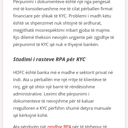
Përpunimi i dokumenteve është një nga pengesat
më të konsiderueshme me të cilat përballen firmat
financiare për shkak të KYC. Problemi i madh këtu
është se shpenzimet nuk shtojnë të ardhurat,
megjithatë mosrespektimi mbart gjoba të majme.
Kjo dilemë thekson nevojën urgjente për zgjidhje të
përpunimit të KYC që nuk e thyejnë bankën.
Studimi i rasteve RPA për KYC
HDFC është banka më e madhe e sektorit privat në
Indi. Ata u përballën me një rritje të klientëve të
rinj, gjë që shtoi një barrë të rëndësishme
administrative. Leximi dhe përpunimi i
dokumenteve të nevojshme për të kaluar
rregulloren e KYC përfshin shumë detyra manuale
që kërkojnë kohë.
Ata përdorën një
zgjidhje RPA
për të tërhequr të