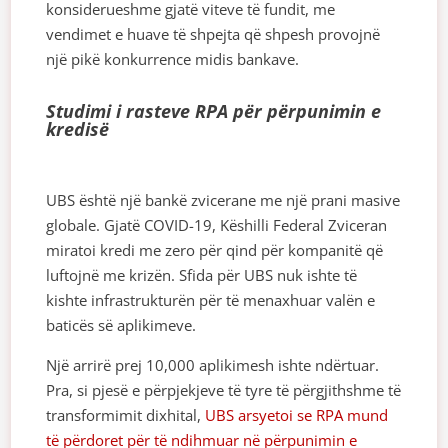
konsiderueshme gjatë viteve të fundit, me
vendimet e huave të shpejta që shpesh provojnë
një pikë konkurrence midis bankave.
Studimi i rasteve RPA për përpunimin e
kredisë
UBS është një bankë zvicerane me një prani masive
globale. Gjatë COVID-19, Këshilli Federal Zviceran
miratoi kredi me zero për qind për kompanitë që
luftojnë me krizën. Sfida për UBS nuk ishte të
kishte infrastrukturën për të menaxhuar valën e
baticës së aplikimeve.
Një arrirë prej 10,000 aplikimesh ishte ndërtuar.
Pra, si pjesë e përpjekjeve të tyre të përgjithshme të
transformimit dixhital,
UBS arsyetoi se RPA mund
të përdoret për të ndihmuar në përpunimin e