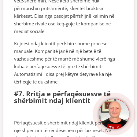
vetë-shërbimin. Nëse këto shërbime nuk
përmbushin pritshmëritë, klientët braktisin
kërkesat. Disa nga pasojat përfshijnë kalimin në
shërbime rivale ose keq-gojë të kompanisë në
mediat sociale.
Kujdesi ndaj klientit përfshin shumë procese
manuale. Kompanitë janë në një betejë të
vazhdueshme për të marrë më shumë vlerë nga
koha e përfaqësuesve të tyre të shërbimit.
Automatizimi i disa prej këtyre detyrave ka një
tërheqje të dukshme.
#7. Rritja e përfaqësuesve të
shërbimit ndaj klientit
Përfaqësuesit e shërbimit ndaj klientit përfaqësojnë
TALK
një shpenzim të rëndësishëm për bizneset. Në