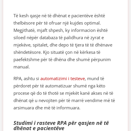
Të kesh qasje në të dhënat e pacientëve është
thelbësore për të ofruar një kujdes optimal.
Megjithatë, mjaft shpesh, ky informacion është
siloed nëpër databaza të palidhura në zyrat e
mjekëve, spitalet, dhe depo të tjera të të dhënave
shëndetësore. Kjo situatë çon në kërkesa të
paefektshme për të dhëna dhe shumë përpunim
manual.
RPA, ashtu si
automatizimi i testeve
, mund të
përdoret për të automatizuar shumë nga këto
procese që do të thotë se mjekët kanë akses në të
dhënat që u nevojiten për të marrë vendime më të
arsimuara dhe më të informuara.
Studimi i rasteve RPA për qasjen në të
dhënat e pacientëve