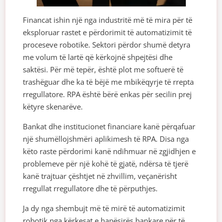
Financat ishin një nga industritë më të mira për të
eksploruar rastet e përdorimit të automatizimit të
proceseve robotike. Sektori përdor shumë detyra
me volum të lartë që kërkojnë shpejtësi dhe
saktësi. Për më tepër, është plot me softuerë të
trashëguar dhe ka të bëjë me mbikëqyrje të rrepta
rregullatore. RPA është bërë enkas për secilin prej
këtyre skenarëve.
Bankat dhe institucionet financiare kanë përqafuar
një shumëllojshmëri aplikimesh të RPA. Disa nga
këto raste përdorimi kanë ndihmuar në zgjidhjen e
problemeve për një kohë të gjatë, ndërsa të tjerë
kanë trajtuar çështjet në zhvillim, veçanërisht
rregullat rregullatore dhe të përputhjes.
Ja dy nga shembujt më të mirë të automatizimit
robotik nga kërkesat e hapësirës bankare për të