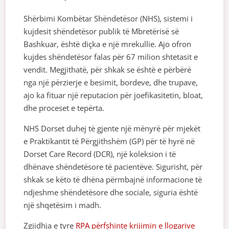
Shërbimi Kombëtar Shëndetësor (NHS), sistemi i
kujdesit shëndetësor publik të Mbretërisë së
Bashkuar, është diçka e një mrekullie. Ajo ofron
kujdes shëndetësor falas për 67 milion shtetasit e
vendit. Megjithatë, për shkak se është e përbërë
nga një përzierje e besimit, bordeve, dhe trupave,
ajo ka fituar një reputacion për joefikasitetin, bloat,
dhe proceset e tepërta.
NHS Dorset duhej të gjente një mënyrë për mjekët
e Praktikantit të Përgjithshëm (GP) për të hyrë në
Dorset Care Record (DCR), një koleksion i të
dhënave shëndetësore të pacientëve. Sigurisht, për
shkak se këto të dhëna përmbajnë informacione të
ndjeshme shëndetësore dhe sociale, siguria është
një shqetësim i madh.
Zgjidhja e tyre
RPA përfshinte krijimin e llogarive