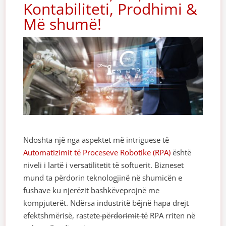
Kontabiliteti, Prodhimi &
Më shumë!
Ndoshta një nga aspektet më intriguese të
Automatizimit të Proceseve Robotike (RPA)
është
niveli i lartë i versatilitetit të softuerit. Bizneset
mund ta përdorin teknologjinë në shumicën e
fushave ku njerëzit bashkëveprojnë me
kompjuterët. Ndërsa industritë bëjnë hapa drejt
efektshmërisë, rastet
e përdorimit të
RPA rriten në