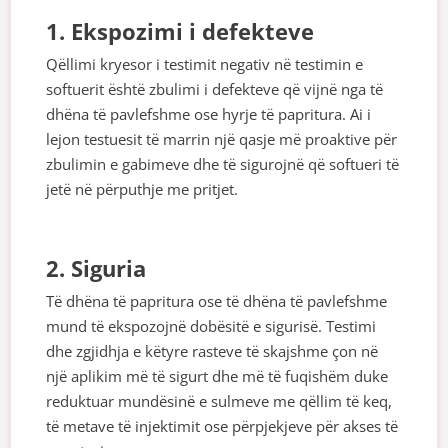
1. Ekspozimi i defekteve
Qëllimi kryesor i testimit negativ në testimin e
softuerit është zbulimi i defekteve që vijnë nga të
dhëna të pavlefshme ose hyrje të papritura. Ai i
lejon testuesit të marrin një qasje më proaktive për
zbulimin e gabimeve dhe të sigurojnë që softueri të
jetë në përputhje me pritjet.
2. Siguria
Të dhëna të papritura ose të dhëna të pavlefshme
mund të ekspozojnë dobësitë e sigurisë. Testimi
dhe zgjidhja e këtyre rasteve të skajshme çon në
një aplikim më të sigurt dhe më të fuqishëm duke
reduktuar mundësinë e sulmeve me qëllim të keq,
të metave të injektimit ose përpjekjeve për akses të