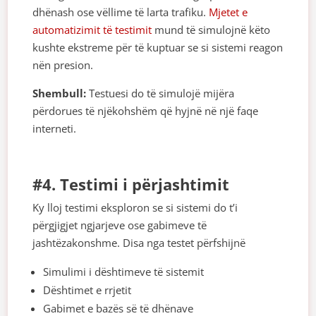
dhënash ose vëllime të larta trafiku.
Mjetet e
automatizimit të testimit
mund të simulojnë këto
kushte ekstreme për të kuptuar se si sistemi reagon
nën presion.
Shembull:
Testuesi do të simulojë mijëra
përdorues të njëkohshëm që hyjnë në një faqe
interneti.
#4. Testimi i përjashtimit
Ky lloj testimi eksploron se si sistemi do t’i
përgjigjet ngjarjeve ose gabimeve të
jashtëzakonshme. Disa nga testet përfshijnë
Simulimi i dështimeve të sistemit
Dështimet e rrjetit
Gabimet e bazës së të dhënave