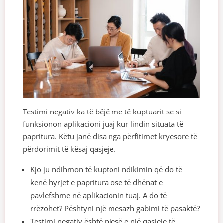
Testimi negativ ka të bëjë me të kuptuarit se si
funksionon aplikacioni juaj kur lindin situata të
papritura. Këtu janë disa nga përfitimet kryesore të
përdorimit të kësaj qasjeje.
Kjo ju ndihmon të kuptoni ndikimin që do të
kenë hyrjet e papritura ose të dhënat e
pavlefshme në aplikacionin tuaj. A do të
rrëzohet? Pështyni një mesazh gabimi të pasaktë?
Testimi negativ është pjesë e një qasjeje të