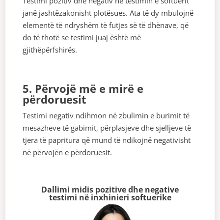
Testimi pozitiv dhe negativ në testimin e softuerit
janë jashtëzakonisht plotësues. Ata të dy mbulojnë
elementë të ndryshëm të futjes së të dhënave, që
do të thotë se testimi juaj është më
gjithëpërfshirës.
5. Përvojë më e mirë e
përdoruesit
Testimi negativ ndihmon në zbulimin e burimit të
mesazheve të gabimit, përplasjeve dhe sjelljeve të
tjera të papritura që mund të ndikojnë negativisht
në përvojën e përdoruesit.
Dallimi midis pozitive dhe negative
testimi në inxhinieri softuerike