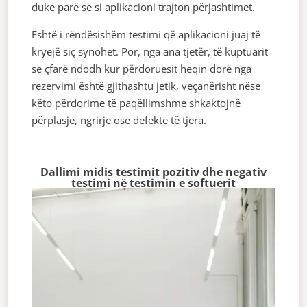
duke parë se si aplikacioni trajton përjashtimet.
Është i rëndësishëm testimi që aplikacioni juaj të
kryejë siç synohet. Por, nga ana tjetër, të kuptuarit
se çfarë ndodh kur përdoruesit heqin dorë nga
rezervimi është gjithashtu jetik, veçanërisht nëse
këto përdorime të paqëllimshme shkaktojnë
përplasje, ngrirje ose defekte të tjera.
Dallimi midis testimit pozitiv dhe negativ
testimi në testimin e softuerit