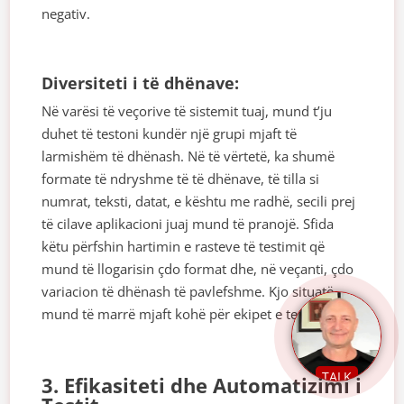
negativ.
Diversiteti i të dhënave:
Në varësi të veçorive të sistemit tuaj, mund t’ju
duhet të testoni kundër një grupi mjaft të
larmishëm të dhënash. Në të vërtetë, ka shumë
formate të ndryshme të të dhënave, të tilla si
numrat, teksti, datat, e kështu me radhë, secili prej
të cilave aplikacioni juaj mund të pranojë. Sfida
këtu përfshin hartimin e rasteve të testimit që
mund të llogarisin çdo format dhe, në veçanti, çdo
variacion të dhënash të pavlefshme. Kjo situatë
mund të marrë mjaft kohë për ekipet e testimit.
TALK
3. Efikasiteti dhe Automatizimi i