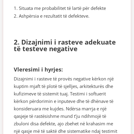
Situata me probabilitet të lartë për defekte
Ashpërsia e rezultatit të defekteve.
2. Dizajnimi i rasteve adekuate
të testeve negative
Vleresimi i hyrjes:
Dizajnimi i rasteve të provës negative kërkon një
kuptim mjaft të plotë të sjelljes, arkitekturës dhe
kufizimeve të sistemit tuaj. Testimi i softuerit
kërkon përdorimin e inputeve dhe të dhënave të
konsideruara me kujdes. Ndërsa marrja e një
qasjeje të rastësishme mund t’ju ndihmojë të
zbuloni disa defekte, ajo zbehet në krahasim me
një qasje më të saktë dhe sistematike ndaj testimit