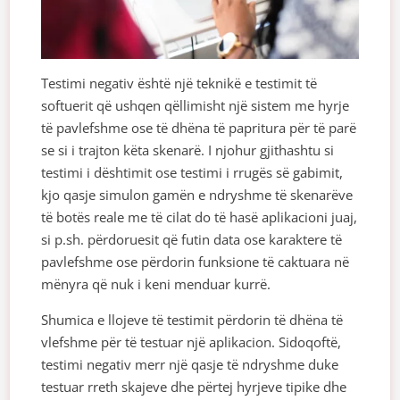
Testimi negativ është një teknikë e testimit të
softuerit që ushqen qëllimisht një sistem me hyrje
të pavlefshme ose të dhëna të papritura për të parë
se si i trajton këta skenarë. I njohur gjithashtu si
testimi i dështimit ose testimi i rrugës së gabimit,
kjo qasje simulon gamën e ndryshme të skenarëve
të botës reale me të cilat do të hasë aplikacioni juaj,
si p.sh. përdoruesit që futin data ose karaktere të
pavlefshme ose përdorin funksione të caktuara në
mënyra që nuk i keni menduar kurrë.
Shumica e llojeve të testimit përdorin të dhëna të
vlefshme për të testuar një aplikacion. Sidoqoftë,
testimi negativ merr një qasje të ndryshme duke
testuar rreth skajeve dhe përtej hyrjeve tipike dhe