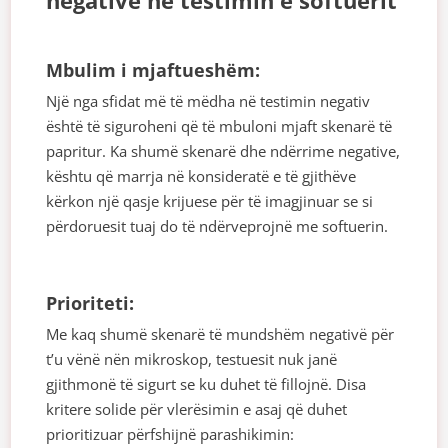
negativë në testimin e softuerit
Mbulim i mjaftueshëm:
Një nga sfidat më të mëdha në testimin negativ
është të siguroheni që të mbuloni mjaft skenarë të
papritur. Ka shumë skenarë dhe ndërrime negative,
kështu që marrja në konsideratë e të gjithëve
kërkon një qasje krijuese për të imagjinuar se si
përdoruesit tuaj do të ndërveprojnë me softuerin.
Prioriteti:
Me kaq shumë skenarë të mundshëm negativë për
t’u vënë nën mikroskop, testuesit nuk janë
gjithmonë të sigurt se ku duhet të fillojnë. Disa
kritere solide për vlerësimin e asaj që duhet
prioritizuar përfshijnë parashikimin: