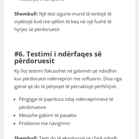
Shembull:
Një test sigurie mund të tentojë të
injektojë kod me qëllim të keq në një fushë të
hyrjes së përdoruesit.
#6. Testimi i ndërfaqes së
përdoruesit
Ky lloj testimi fokusohet në gabimet që ndodhin
kur përdoruesi ndërvepron me softuerin. Disa nga
gjërat që do të përpiqet të përcaktojë përfshijnë:
Përgjigje të papritura ndaj ndërveprimeve të
përdoruesve
Mesazhe gabimi të pasakta
Probleme me navigimin
Shembull:
Testi do të eksplorojë se çfarë ndodh