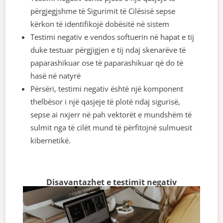
përgjegjshme të Sigurimit të Cilësisë sepse
kërkon të identifikojë dobësitë në sistem
Testimi negativ e vendos softuerin në hapat e tij
duke testuar përgjigjen e tij ndaj skenarëve të
paparashikuar ose të paparashikuar që do të
hasë në natyrë
Përsëri, testimi negativ është një komponent
thelbësor i një qasjeje të plotë ndaj sigurisë,
sepse ai nxjerr në pah vektorët e mundshëm të
sulmit nga të cilët mund të përfitojnë sulmuesit
kibernetikë.
Disavantazhet e testimit negativ