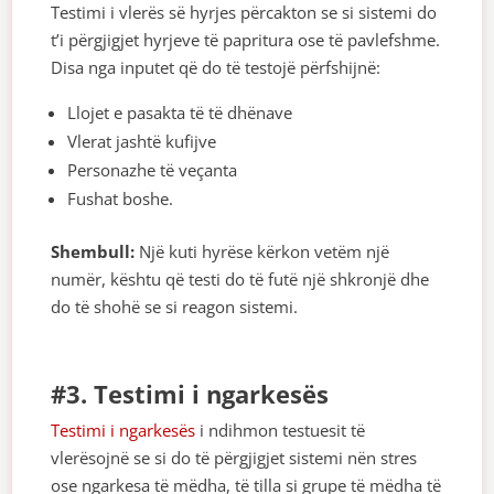
Testimi i vlerës së hyrjes përcakton se si sistemi do
t’i përgjigjet hyrjeve të papritura ose të pavlefshme.
Disa nga inputet që do të testojë përfshijnë:
Llojet e pasakta të të dhënave
Vlerat jashtë kufijve
Personazhe të veçanta
Fushat boshe.
Shembull:
Një kuti hyrëse kërkon vetëm një
numër, kështu që testi do të futë një shkronjë dhe
do të shohë se si reagon sistemi.
#3. Testimi i ngarkesës
Testimi i ngarkesës
i ndihmon testuesit të
vlerësojnë se si do të përgjigjet sistemi nën stres
ose ngarkesa të mëdha, të tilla si grupe të mëdha të