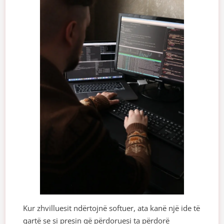
Kur zhvilluesit ndërtojnë softuer, ata kanë një ide të
qartë se si presin që përdoruesi ta përdorë