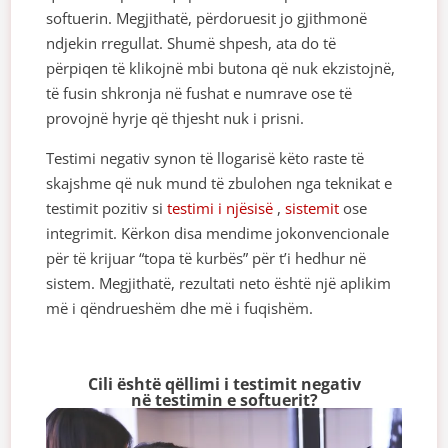
softuerin. Megjithatë, përdoruesit jo gjithmonë
ndjekin rregullat. Shumë shpesh, ata do të
përpiqen të klikojnë mbi butona që nuk ekzistojnë,
të fusin shkronja në fushat e numrave ose të
provojnë hyrje që thjesht nuk i prisni.
Testimi negativ synon të llogarisë këto raste të
skajshme që nuk mund të zbulohen nga teknikat e
testimit pozitiv si
testimi
i njësisë
,
sistemit
ose
integrimit
. Kërkon disa mendime jokonvencionale
për të krijuar “topa të kurbës” për t’i hedhur në
sistem. Megjithatë, rezultati neto është një aplikim
më i qëndrueshëm dhe më i fuqishëm.
Cili është qëllimi i testimit negativ
në testimin e softuerit?