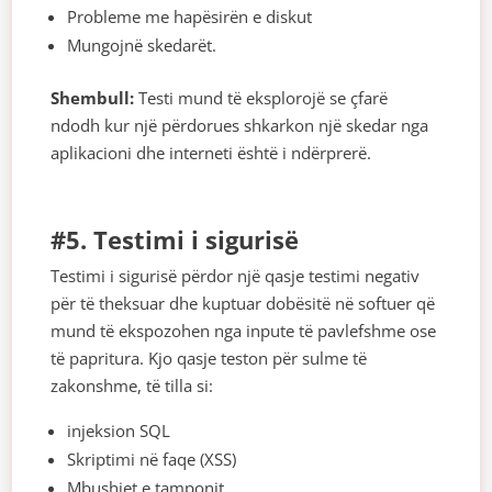
Probleme me hapësirën e diskut
Mungojnë skedarët.
Shembull:
Testi mund të eksplorojë se çfarë
ndodh kur një përdorues shkarkon një skedar nga
aplikacioni dhe interneti është i ndërprerë.
#5. Testimi i sigurisë
Testimi i sigurisë përdor një qasje testimi negativ
për të theksuar dhe kuptuar dobësitë në softuer që
mund të ekspozohen nga inpute të pavlefshme ose
të papritura. Kjo qasje teston për sulme të
zakonshme, të tilla si:
injeksion SQL
Skriptimi në faqe (XSS)
Mbushjet e tamponit.