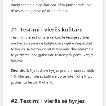
integritetin e një aplikacioni. Këtu janë shtatë lloje
të testeve negative që duhet të dini.
#1. Testimi i vlerës kufitare
Testimi i vlerës kufitare kërkon të testojë softuerin
me hyrje që janë në kufijtë ose skajet e diapazonit
të hyrjes. Ai teston vlerat maksimale dhe minimale
të pritshme, por gjithashtu teston pak përtej këtyre
hyrjeve.
Shembull:
Një fushë e hyrjes pranon numrat midis
1-9. Një test i vlerës kufitare do të futë 1 dhe 9, por
gjithashtu teston 0 dhe 10.
#2. Testimi i vlerës së hyrjes