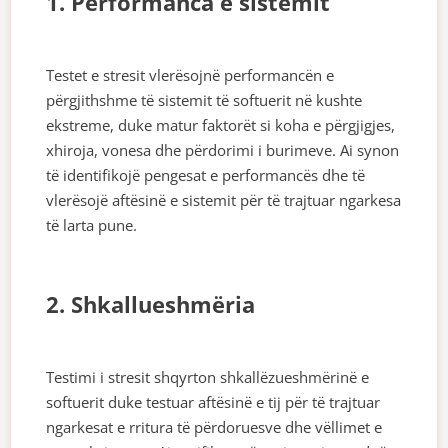
1. Performanca e sistemit
Testet e stresit vlerësojnë performancën e
përgjithshme të sistemit të softuerit në kushte
ekstreme, duke matur faktorët si koha e përgjigjes,
xhiroja, vonesa dhe përdorimi i burimeve. Ai synon
të identifikojë pengesat e performancës dhe të
vlerësojë aftësinë e sistemit për të trajtuar ngarkesa
të larta pune.
2. Shkallueshmëria
Testimi i stresit shqyrton shkallëzueshmërinë e
softuerit duke testuar aftësinë e tij për të trajtuar
ngarkesat e rritura të përdoruesve dhe vëllimet e