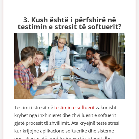
3. Kush është i përfshirë në
testimin e stresit të softuerit?
Testimi i stresit në
testimin e softuerit
zakonisht
kryhet nga inxhinierët dhe zhvilluesit e softuerit
gjatë procesit të zhvillimit. Ata kryejnë teste stresi
kur krijojnë aplikacione softuerike dhe sisteme
operative, gjatë përditësimeve të sistemit dhe