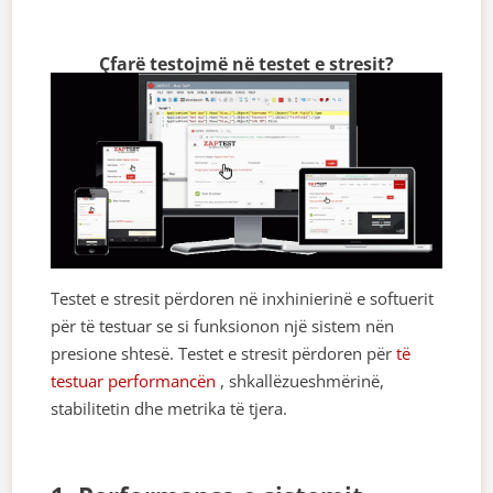
Çfarë testojmë në testet e stresit?
Testet e stresit përdoren në inxhinierinë e softuerit
për të testuar se si funksionon një sistem nën
presione shtesë. Testet e stresit përdoren për
të
testuar performancën
, shkallëzueshmërinë,
stabilitetin dhe metrika të tjera.