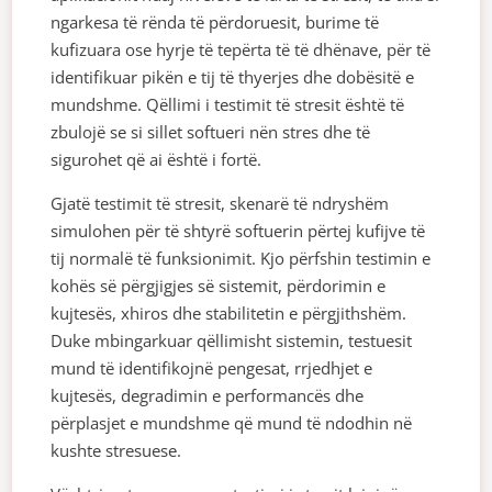
ngarkesa të rënda të përdoruesit, burime të
kufizuara ose hyrje të tepërta të të dhënave, për të
identifikuar pikën e tij të thyerjes dhe dobësitë e
mundshme. Qëllimi i testimit të stresit është të
zbulojë se si sillet softueri nën stres dhe të
sigurohet që ai është i fortë.
Gjatë testimit të stresit, skenarë të ndryshëm
simulohen për të shtyrë softuerin përtej kufijve të
tij normalë të funksionimit. Kjo përfshin testimin e
kohës së përgjigjes së sistemit, përdorimin e
kujtesës, xhiros dhe stabilitetin e përgjithshëm.
Duke mbingarkuar qëllimisht sistemin, testuesit
mund të identifikojnë pengesat, rrjedhjet e
kujtesës, degradimin e performancës dhe
përplasjet e mundshme që mund të ndodhin në
kushte stresuese.