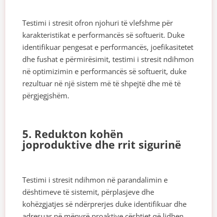
Testimi i stresit ofron njohuri të vlefshme për
karakteristikat e performancës së softuerit. Duke
identifikuar pengesat e performancës, joefikasitetet
dhe fushat e përmirësimit, testimi i stresit ndihmon
në optimizimin e performancës së softuerit, duke
rezultuar në një sistem më të shpejtë dhe më të
përgjegjshëm.
5. Redukton kohën
joproduktive dhe rrit sigurinë
Testimi i stresit ndihmon në parandalimin e
dështimeve të sistemit, përplasjeve dhe
kohëzgjatjes së ndërprerjes duke identifikuar dhe
adresuar në mënyrë proaktive çështjet që lidhen