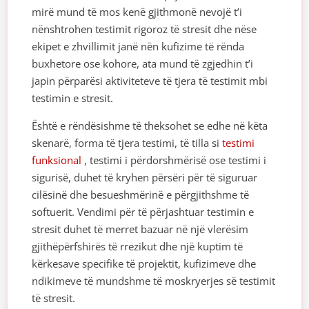
mirë mund të mos kenë gjithmonë nevojë t’i
nënshtrohen testimit rigoroz të stresit dhe nëse
ekipet e zhvillimit janë nën kufizime të rënda
buxhetore ose kohore, ata mund të zgjedhin t’i
japin përparësi aktiviteteve të tjera të testimit mbi
testimin e stresit.
Është e rëndësishme të theksohet se edhe në këta
skenarë, forma të tjera testimi, të tilla si
testimi
funksional
, testimi i përdorshmërisë ose testimi i
sigurisë, duhet të kryhen përsëri për të siguruar
cilësinë dhe besueshmërinë e përgjithshme të
softuerit. Vendimi për të përjashtuar testimin e
stresit duhet të merret bazuar në një vlerësim
gjithëpërfshirës të rrezikut dhe një kuptim të
kërkesave specifike të projektit, kufizimeve dhe
ndikimeve të mundshme të moskryerjes së testimit
të stresit.