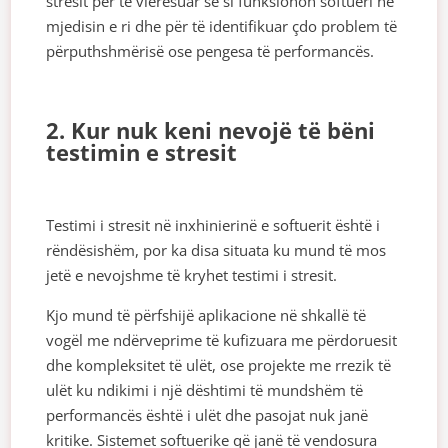
stresit për të vlerësuar se si funksionon softueri në
mjedisin e ri dhe për të identifikuar çdo problem të
përputhshmërisë ose pengesa të performancës.
2. Kur nuk keni nevojë të bëni
testimin e stresit
Testimi i stresit në inxhinierinë e softuerit është i
rëndësishëm, por ka disa situata ku mund të mos
jetë e nevojshme të kryhet testimi i stresit.
Kjo mund të përfshijë aplikacione në shkallë të
vogël me ndërveprime të kufizuara me përdoruesit
dhe kompleksitet të ulët, ose projekte me rrezik të
ulët ku ndikimi i një dështimi të mundshëm të
performancës është i ulët dhe pasojat nuk janë
kritike. Sistemet softuerike që janë të vendosura