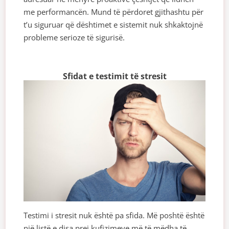
me performancën. Mund të përdoret gjithashtu për
t’u siguruar që dështimet e sistemit nuk shkaktojnë
probleme serioze të sigurisë.
Sfidat e testimit të stresit
Testimi i stresit nuk është pa sfida. Më poshtë është
një listë e disa prej kufizimeve më të mëdha të