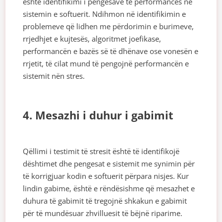
është identifikimi i pengesave të performancës në
sistemin e softuerit. Ndihmon në identifikimin e
problemeve që lidhen me përdorimin e burimeve,
rrjedhjet e kujtesës, algoritmet joefikase,
performancën e bazës së të dhënave ose vonesën e
rrjetit, të cilat mund të pengojnë performancën e
sistemit nën stres.
4. Mesazhi i duhur i gabimit
Qëllimi i testimit të stresit është të identifikojë
dështimet dhe pengesat e sistemit me synimin për
të korrigjuar kodin e softuerit përpara nisjes. Kur
lindin gabime, është e rëndësishme që mesazhet e
duhura të gabimit të tregojnë shkakun e gabimit
për të mundësuar zhvilluesit të bëjnë riparime.