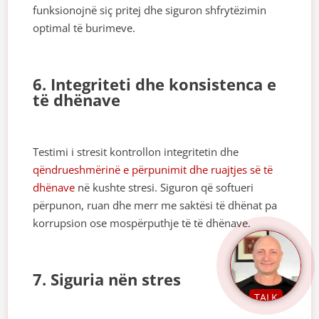
funksionojnë siç pritej dhe siguron shfrytëzimin
optimal të burimeve.
6. Integriteti dhe konsistenca e
të dhënave
Testimi i stresit kontrollon integritetin dhe
qëndrueshmërinë e përpunimit dhe ruajtjes së të
dhënave
në kushte stresi. Siguron që softueri
përpunon, ruan dhe merr me saktësi të dhënat pa
korrupsion ose mospërputhje të të dhënave.
7. Siguria nën stres
TALK