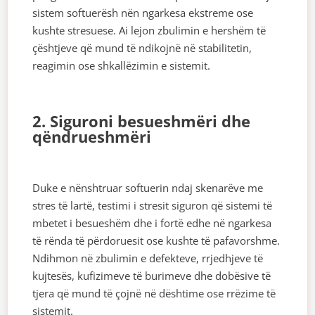
sistem softuerësh nën ngarkesa ekstreme ose
kushte stresuese. Ai lejon zbulimin e hershëm të
çështjeve që mund të ndikojnë në stabilitetin,
reagimin ose shkallëzimin e sistemit.
2. Siguroni besueshmëri dhe
qëndrueshmëri
Duke e nënshtruar softuerin ndaj skenarëve me
stres të lartë, testimi i stresit siguron që sistemi të
mbetet i besueshëm dhe i fortë edhe në ngarkesa
të rënda të përdoruesit ose kushte të pafavorshme.
Ndihmon në zbulimin e defekteve, rrjedhjeve të
kujtesës, kufizimeve të burimeve dhe dobësive të
tjera që mund të çojnë në dështime ose rrëzime të
sistemit.