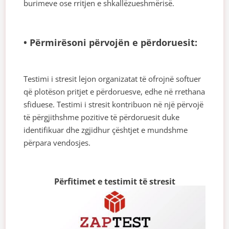
burimeve ose rritjen e shkallëzueshmërisë.
• Përmirësoni përvojën e përdoruesit:
Testimi i stresit lejon organizatat të ofrojnë softuer
që plotëson pritjet e përdoruesve, edhe në rrethana
sfiduese. Testimi i stresit kontribuon në një përvojë
të përgjithshme pozitive të përdoruesit duke
identifikuar dhe zgjidhur çështjet e mundshme
përpara vendosjes.
Përfitimet e testimit të stresit