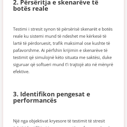
2. Përsëritja e skenarëve të
botës reale
Testimi i stresit synon të përsërisë skenarët e botës
reale ku sistemi mund të ndeshet me kërkesë të
lartë të përdoruesit, trafik maksimal ose kushte të
pafavorshme. Ai përfshin krijimin e skenarëve të
testimit që simulojnë këto situata me saktësi, duke
siguruar që softueri mund t’i trajtojë ato në mënyrë
efektive.
3. Identifikon pengesat e
performancës
Një nga objektivat kryesore të testimit të stresit