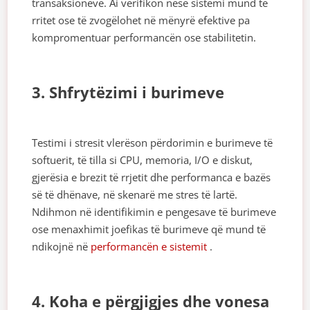
transaksioneve. Ai verifikon nëse sistemi mund të
rritet ose të zvogëlohet në mënyrë efektive pa
kompromentuar performancën ose stabilitetin.
3. Shfrytëzimi i burimeve
Testimi i stresit vlerëson përdorimin e burimeve të
softuerit, të tilla si CPU, memoria, I/O e diskut,
gjerësia e brezit të rrjetit dhe performanca e bazës
së të dhënave, në skenarë me stres të lartë.
Ndihmon në identifikimin e pengesave të burimeve
ose menaxhimit joefikas të burimeve që mund të
ndikojnë në
performancën e sistemit
.
4. Koha e përgjigjes dhe vonesa