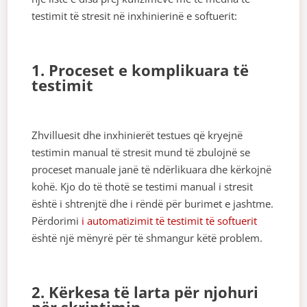
testimit të stresit në inxhinierinë e softuerit:
1. Proceset e komplikuara të
testimit
Zhvilluesit dhe inxhinierët testues që kryejnë
testimin manual të stresit mund të zbulojnë se
proceset manuale janë të ndërlikuara dhe kërkojnë
kohë. Kjo do të thotë se testimi manual i stresit
është i shtrenjtë dhe i rëndë për burimet e jashtme.
Përdorimi
i automatizimit të testimit të softuerit
është një mënyrë për të shmangur këtë problem.
2. Kërkesa të larta për njohuri