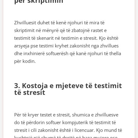
për skriptimin
Zhvilluesit duhet të kenë njohuri të mira të
skriptimit në mënyrë që të zbatojnë rastet e
testimit të skenarit në testimin e stresit. Kjo është
arsyeja pse testimi kryhet zakonisht nga zhvillues
dhe inxhinierë softuerësh që kanë njohuri të thella
për kodin.
3. Kostoja e mjeteve të testimit
të stresit
Për të kryer testet e stresit, shumica e zhvilluesve
do të përdorin softuer kompjuterik të testimit të
stresit i cili zakonisht është i licencuar. Kjo mund të
kushtojë një shumë të drejtë në baza mujore ose