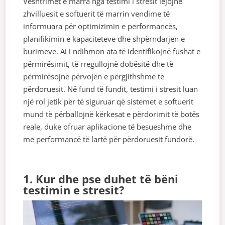
Vështrimet e marra nga testimi i stresit lejojnë
zhvilluesit e softuerit të marrin vendime të
informuara për optimizimin e performancës,
planifikimin e kapaciteteve dhe shpërndarjen e
burimeve. Ai i ndihmon ata të identifikojnë fushat e
përmirësimit, të rregullojnë dobësitë dhe të
përmirësojnë përvojën e përgjithshme të
përdoruesit. Në fund të fundit, testimi i stresit luan
një rol jetik për të siguruar që sistemet e softuerit
mund të përballojnë kërkesat e përdorimit të botës
reale, duke ofruar aplikacione të besueshme dhe
me performancë të lartë për përdoruesit fundorë.
1. Kur dhe pse duhet të bëni
testimin e stresit?