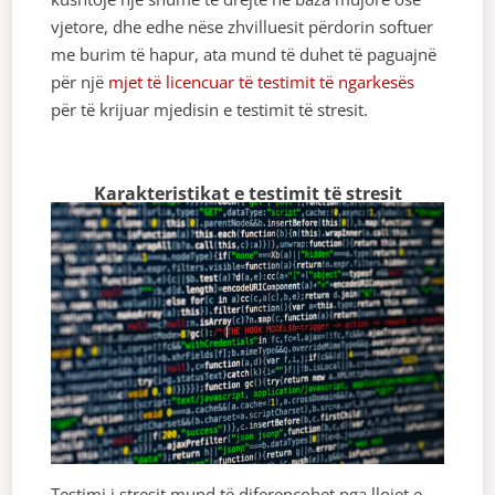
vjetore, dhe edhe nëse zhvilluesit përdorin softuer
me burim të hapur, ata mund të duhet të paguajnë
për një
mjet të licencuar të testimit të ngarkesës
për të krijuar mjedisin e testimit të stresit.
Karakteristikat e testimit të stresit
Testimi i stresit mund të diferencohet nga llojet e