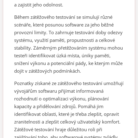
a zajistit jeho odolnost.
Během zátěžového testování se simulují různé
scénáře, které posunou software za jeho běžné
provozní limity. To zahrnuje testování doby odezvy
systému, využití paměti, propustnosti a celkové
stability. Záměrným přetěžováním systému mohou
testeři identifikovat úzká místa, úniky paměti,
snížení výkonu a potenciální pády, ke kterým může
dojít v zátěžových podmínkách.
Poznatky získané ze zátěžového testování umožňují
vývojářům softwaru přijímat informovaná
rozhodnutí o optimalizaci výkonu, plánování
kapacity a přidělování zdrojů. Pomáhá jim
identifikovat oblasti, které je třeba zlepšit, opravit
zranitelnosti a zlepšit celkový uživatelský komfort.
Zátěžové testování hraje důležitou roli při
zajišťování toho, aby softwarové systémy zvládly