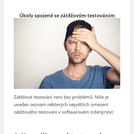
Úkoly spojené se zátěžovým testováním
Zátěžové testování není bez problémů. Níže je
uveden seznam některých největších omezení
zátěžového testování v softwarovém inženýrství: