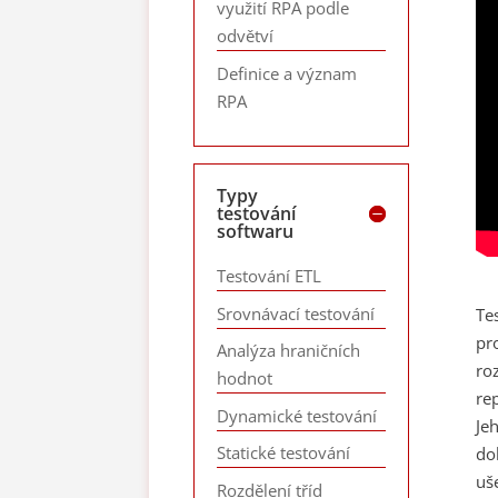
využití RPA podle
odvětví
Definice a význam
RPA
Typy
testování
softwaru
Testování ETL
Srovnávací testování
Te
pr
Analýza hraničních
ro
hodnot
re
Dynamické testování
Je
Statické testování
do
uše
Rozdělení tříd