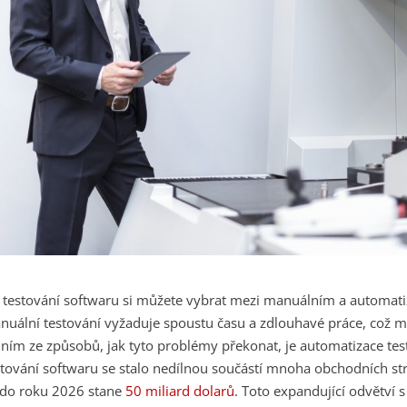
i testování softwaru si můžete vybrat mezi manuálním a automa
nuální testování vyžaduje spoustu času a zdlouhavé práce, což m
dním ze způsobů, jak tyto problémy překonat, je automatizace tes
stování softwaru se stalo nedílnou součástí mnoha obchodních strat
 do roku 2026 stane
50 miliard dolarů
. Toto expandující odvětví 