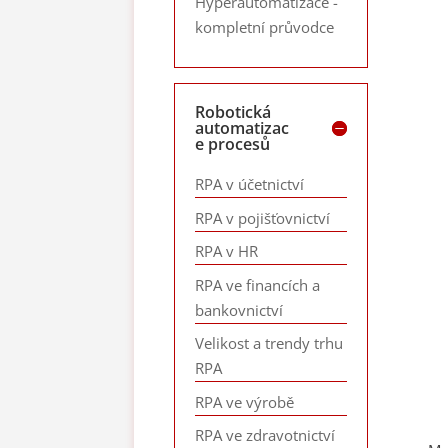
Hyperautomatizace -
kompletní průvodce
Robotická
automatizac
e procesů
RPA v účetnictví
RPA v pojišťovnictví
RPA v HR
RPA ve financích a
bankovnictví
Velikost a trendy trhu
RPA
RPA ve výrobě
RPA ve zdravotnictví