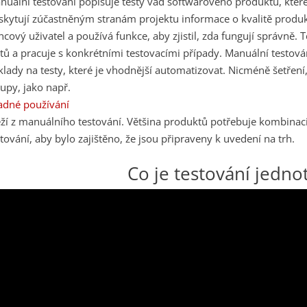
nuální testování popisuje testy vad softwarového produktu, které
skytují zúčastněným stranám projektu informace o kvalitě produkt
ncový uživatel a používá funkce, aby zjistil, zda fungují správně.
stů a pracuje s konkrétními testovacími případy.
Manuální testová
klady na testy, které je vhodnější automatizovat. Nicméně šetření
tupy, jako např.
adné používání
těží z manuálního testování.
Většina produktů potřebuje kombina
stování, aby bylo zajištěno, že jsou připraveny k uvedení na trh.
Co je testování jedno