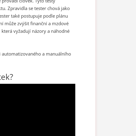
 provádí člověk. Tyto testy
u. Zpravidla se tester chová jako
 Tester také postupuje podle plánu
ní může zvýšit finanční a mzdové
, která vyžadují názory a náhodné
ci automatizovaného a manuálního
tek?