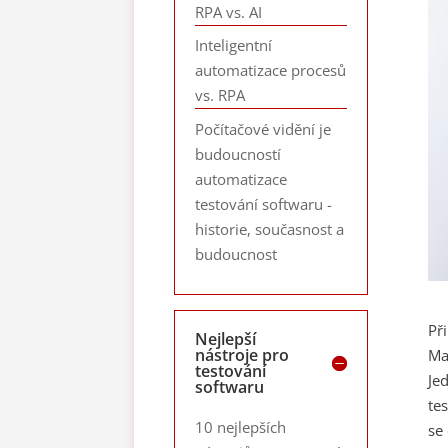
RPA vs. AI
Inteligentní
automatizace procesů
vs. RPA
Počítačové vidění je
budoucností
automatizace
testování softwaru -
historie, současnost a
budoucnost
Př
Nejlepší
nástroje pro
Ma
testování
Je
softwaru
te
10 nejlepších
se