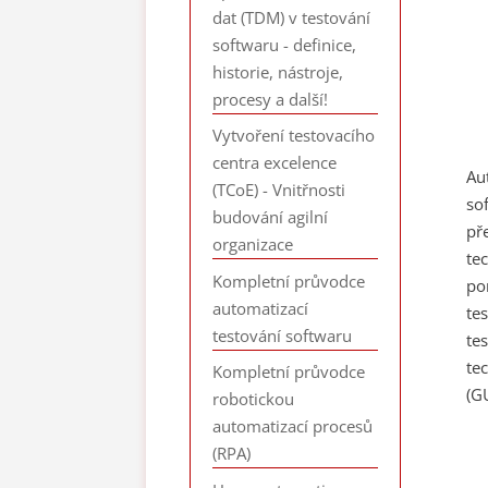
dat (TDM) v testování
softwaru - definice,
historie, nástroje,
procesy a další!
Vytvoření testovacího
centra excelence
Au
(TCoE) - Vnitřnosti
so
budování agilní
př
organizace
te
Kompletní průvodce
po
automatizací
te
testování softwaru
te
te
Kompletní průvodce
(GU
robotickou
automatizací procesů
(RPA)