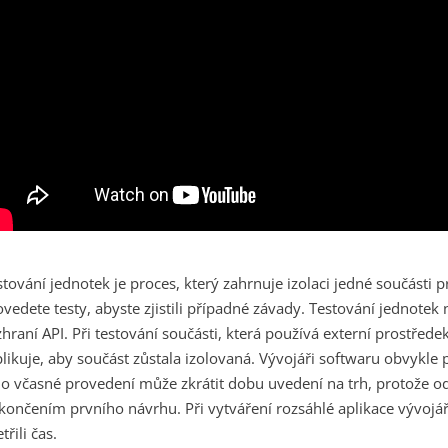
stování jednotek je proces, který zahrnuje izolaci jedné součásti 
ovedete testy, abyste zjistili případné závady. Testování jednotek
zhraní API. Při testování součásti, která používá externí prostřed
plikuje, aby součást zůstala izolovaná.
Vývojáři softwaru obvykle 
ho včasné provedení může zkrátit dobu uvedení na trh, protože od
končením prvního návrhu. Při vytváření rozsáhlé aplikace vývojář
třili čas.