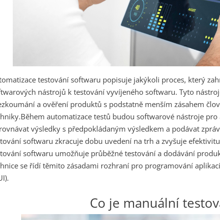
tomatizace testování softwaru popisuje jakýkoli proces, který za
ftwarových nástrojů k testování vyvíjeného softwaru. Tyto nástroj
ezkoumání a ověření produktů s podstatně menším zásahem člověk
chniky.
Během automatizace testů budou softwarové nástroje pro a
rovnávat výsledky s předpokládaným výsledkem a podávat zprávy
stování softwaru zkracuje dobu uvedení na trh a zvyšuje efektivit
stování softwaru umožňuje průběžné testování a dodávání produkt
chnice se řídí těmito zásadami
rozhraní pro programování aplikac
I).
Co je manuální testov