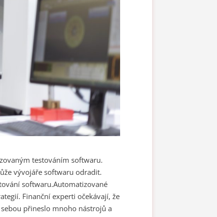
tizovaným testováním softwaru.
ůže vývojáře softwaru odradit.
tování softwaru.
Automatizované
egií. Finanční experti očekávají, že
s sebou přineslo mnoho nástrojů a