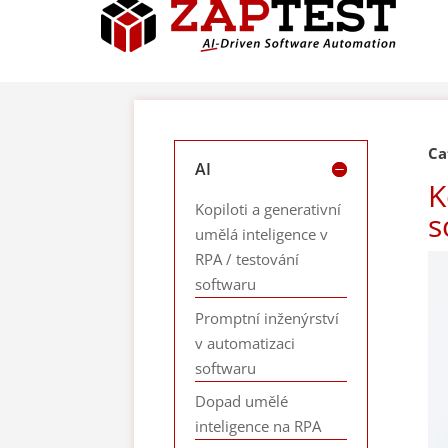
Ca
AI
K
Kopiloti a generativní
s
umělá inteligence v
RPA / testování
softwaru
Promptní inženýrství
v automatizaci
softwaru
Dopad umělé
inteligence na RPA