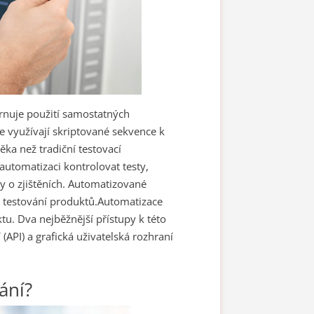
hrnuje použití samostatných
e využívají skriptované sekvence k
a než tradiční testovací
utomatizaci kontrolovat testy,
 o zjištěních. Automatizované
u testování produktů.
Automatizace
u. Dva nejběžnější přístupy k této
í
(API) a grafická uživatelská rozhraní
ání?