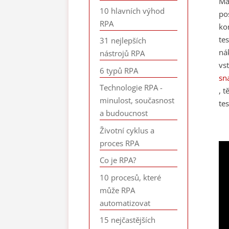
Ma
10 hlavních výhod
po
RPA
ko
te
31 nejlepších
ná
nástrojů RPA
vs
6 typů RPA
sn
Technologie RPA -
, 
minulost, současnost
te
a budoucnost
Životní cyklus a
proces RPA
Co je RPA?
10 procesů, které
může RPA
automatizovat
15 nejčastějších