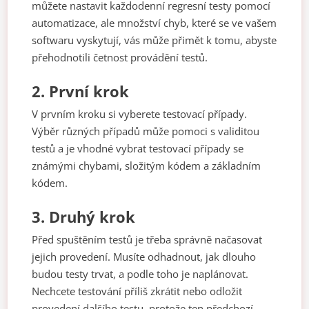
můžete nastavit každodenní regresní testy pomocí
automatizace, ale množství chyb, které se ve vašem
softwaru vyskytují, vás může přimět k tomu, abyste
přehodnotili četnost provádění testů.
2. První krok
V prvním kroku si vyberete testovací případy.
Výběr různých případů může pomoci s validitou
testů a je vhodné vybrat testovací případy se
známými chybami, složitým kódem a základním
kódem.
3. Druhý krok
Před spuštěním testů je třeba správně načasovat
jejich provedení. Musíte odhadnout, jak dlouho
budou testy trvat, a podle toho je naplánovat.
Nechcete testování příliš zkrátit nebo odložit
provedení dalšího testu, protože ten předchozí