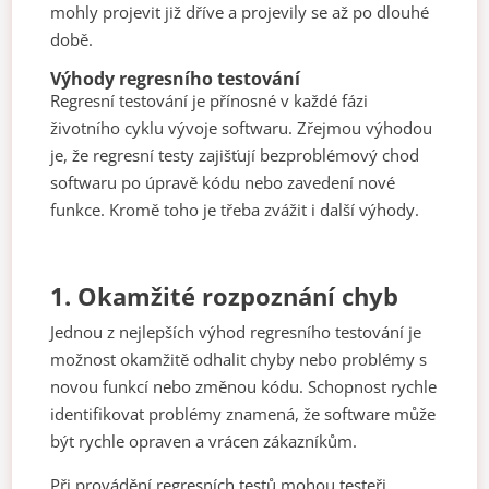
mohly projevit již dříve a projevily se až po dlouhé
době.
Výhody regresního testování
Regresní testování je přínosné v každé fázi
životního cyklu vývoje softwaru. Zřejmou výhodou
je, že regresní testy zajišťují bezproblémový chod
softwaru po úpravě kódu nebo zavedení nové
funkce. Kromě toho je třeba zvážit i další výhody.
1.
Okamžité rozpoznání chyb
Jednou z nejlepších výhod regresního testování je
možnost okamžitě odhalit chyby nebo problémy s
novou funkcí nebo změnou kódu. Schopnost rychle
identifikovat problémy znamená, že software může
být rychle opraven a vrácen zákazníkům.
Při provádění regresních testů mohou testeři