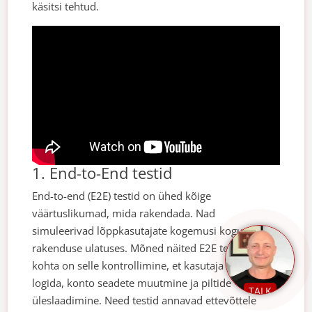
käsitsi tehtud.
1. End-to-End testid
End-to-end (E2E) testid on ühed kõige
väärtuslikumad, mida rakendada. Nad
simuleerivad lõppkasutajate kogemusi kogu
rakenduse ulatuses. Mõned näited E2E testide
kohta on selle kontrollimine, et kasutaja saab sisse
logida, konto seadete muutmine ja piltide
TALK
üleslaadimine. Need testid annavad ettevõttele