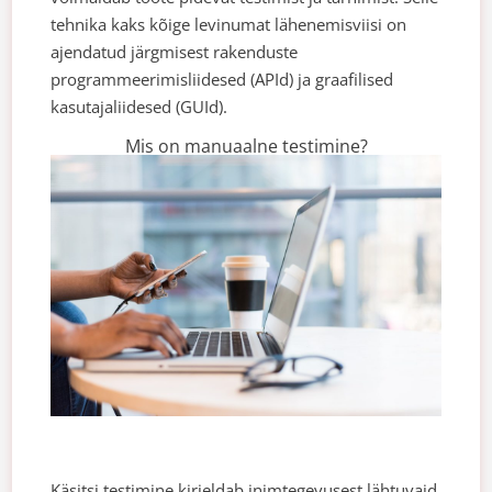
tehnika kaks kõige levinumat lähenemisviisi on
ajendatud järgmisest
rakenduste
programmeerimisliidesed
(APId) ja graafilised
kasutajaliidesed (GUId).
Mis on manuaalne testimine?
Käsitsi testimine kirjeldab inimtegevusest lähtuvaid