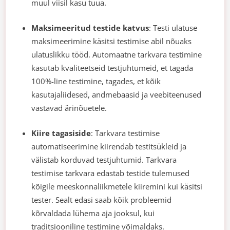
muul viisil kasu tuua.
Maksimeeritud testide katvus
: Testi ulatuse
maksimeerimine käsitsi testimise abil nõuaks
ulatuslikku tööd. Automaatne tarkvara testimine
kasutab kvaliteetseid testjuhtumeid, et tagada
100%-line testimine, tagades, et kõik
kasutajaliidesed, andmebaasid ja veebiteenused
vastavad ärinõuetele.
Kiire tagasiside
: Tarkvara testimise
automatiseerimine kiirendab testitsükleid ja
välistab korduvad testjuhtumid. Tarkvara
testimise tarkvara edastab testide tulemused
kõigile meeskonnaliikmetele kiiremini kui käsitsi
tester. Sealt edasi saab kõik probleemid
kõrvaldada lühema aja jooksul, kui
traditsiooniline testimine võimaldaks.