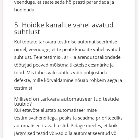
veenduge, et saate seda hõlpsasti parandada ja
hooldada.
5. Hoidke kanalite vahel avatud
suhtlust
Kui töötate tarkvara testimise automatiseerimise
nimel, veenduge, et te peate kanalite vahel avatud
suhtlust. Teie testimis-, äri- ja arendusosakondade
töötajad peavad mõistma üksteise eesmärke ja
tööd. Mis tahes valesuhtlus võib põhjustada
defekte, mille kõrvaldamine nõuab rohkem aega ja
testimist.
Millised on tarkvara automatiseeritud testide
tüübid?
Kui ettevõte alustab automatiseerimise
testimisvahenditega, peaks ta seadma prioriteediks
automatiseeritavad testid.
Pidage meeles, et kõik
järgmised testid võivad olla automatiseeritud või