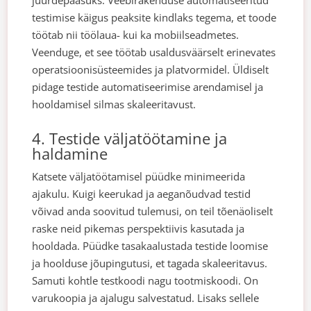
testimise käigus peaksite kindlaks tegema, et toode
töötab nii töölaua- kui ka mobiilseadmetes.
Veenduge, et see töötab usaldusväärselt erinevates
operatsioonisüsteemides ja platvormidel. Üldiselt
pidage testide automatiseerimise arendamisel ja
hooldamisel silmas skaleeritavust.
4. Testide väljatöötamine ja
haldamine
Katsete väljatöötamisel püüdke minimeerida
ajakulu. Kuigi keerukad ja aeganõudvad testid
võivad anda soovitud tulemusi, on teil tõenäoliselt
raske neid pikemas perspektiivis kasutada ja
hooldada. Püüdke tasakaalustada testide loomise
ja hoolduse jõupingutusi, et tagada skaleeritavus.
Samuti kohtle testkoodi nagu tootmiskoodi. On
varukoopia ja ajalugu salvestatud. Lisaks sellele