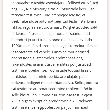
manuaalsete testide asendajana. Sellised ettevõtted
nagu SQA ja Mercury aitasid lihtsustada keerulise
tarkvara testimist. Kuid arendajad leidsid, et
veebirakenduse automatiseeritud testimistarkvara
lakkas regulaarselt töötamast.
Kuigi ettevõtted said
tarkvara hõlpsasti osta ja müüa, ei saanud nad
uuendusi ja uusi funktsioone nii lihtsalt levitada.
1990ndatel jätsid arendajad sageli tarnekuupäevad
ja tootetähtajad vahele. Erinevad muudatused
operatsioonisüsteemides, andmebaasides,
rakendustes ja arendusvahendites põhjustavad
testimise lõpetamise.
Tööriistade tootjad lisasid
funktsioone, et minimeerida arendajate poolt
tarkvara redigeerimise kordade arvu. Sellegipoolest
sai testimise automatiseerimine rohkem tööd kui
selle käsitsi läbiviimine. Suurem osa testija ajast
kulus pigem skriptide arendamisele kui tarkvara
testimisele.
Sellegipoolest on paljud inimesed