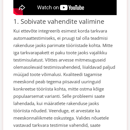
1. Sobivate vahendite valimine
Kui ettevõte integreerib esimest korda tarkvara
automaattestimiseks, ei pruugi tal olla teadmisi
rakenduse jaoks parimate tööriistade kohta. Mitte
iga tarkvarapakett ei paku toote jaoks vajalikku
testimisulatust. Võttes arvesse mitmesuguseid
olemasolevaid testimisvahendeid, liialdavad paljud
müüjad toote võimalusi.
Kvaliteedi tagamise
meeskond peab tegema piisavaid uuringuid
konkreetse tööriista kohta, mitte ostma kõige
populaarsemat varianti. Selle probleemi saate
lahendada, kui määratlete rakenduse jaoks
tööriista nõuded. Veenduge, et arvestate ka
meeskonnaliikmete oskustega. Valides nõuetele
vastavad tarkvara testimise vahendid, saate