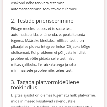
osakond näha tarkvara testimise
automatiseerimise soovitavaid tulemusi.
2. Testide prioriseerimine
Pidage meeles, et see, et te saate testi
automatiseerida, ei tähenda, et peaksite seda
tegema. Määrake kindlaks, millised testid on
pikaajalise pideva integreerimise (CI) jaoks kõige
olulisemad. Kui probleem ei põhjusta kriitilist
probleemi, võite pidada selle testimist
mittevajalikuks. Te raiskate aega ja raha
minimaalsele probleemile, tehes testi.
3. Tagada platvormideülene
töökindlus
Digitaalajastul on olemas lugematu hulk platvorme,
mida inimesed kasutavad rakendustele
juurdepääsuks. Veebirakenduse automatiseeritud