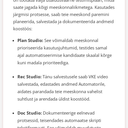
saate jagada kõigi meeskonnaliikmetega. Kasutades
järgmisi protsesse, saab teie meeskond paremini
planeerida, salvestada ja dokumenteerida andmeid
koostöös:
Plan Studio:
See võimaldab meeskonnal
prioriseerida kasutusjuhtumid, testides samal
ajal automatiseerimise kandidaate skaalal kõrge
kuni madala prioriteediga.
Rec Studio:
Tänu salvestusele saab VKE video
salvestada, edastades andmed Automatorile,
aidates parandada teie meeskonna vahelist
suhtlust ja arendada üldist koostööd.
Doc Studio:
Dokumenteerige eelnevad
protsessid, teisendades automaatse skripti
tekstiformaati. See võimaldab muudatuste