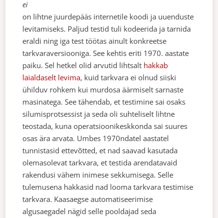
ei
on lihtne juurdepääs internetile koodi ja uuenduste
levitamiseks. Paljud testid tuli kodeerida ja tarnida
eraldi ning iga test töötas ainult konkreetse
tarkvaraversiooniga.
See kehtis eriti 1970. aastate
paiku. Sel hetkel olid arvutid lihtsalt
hakkab
laialdaselt levima
, kuid tarkvara ei olnud siiski
ühilduv rohkem kui murdosa äärmiselt sarnaste
masinatega. See tähendab, et testimine sai osaks
silumisprotsessist ja seda oli suhteliselt lihtne
teostada, kuna operatsioonikeskkonda sai suures
osas ära arvata.
Umbes 1970ndatel aastatel
tunnistasid ettevõtted, et nad saavad kasutada
olemasolevat tarkvara, et testida arendatavaid
rakendusi vähem inimese sekkumisega. Selle
tulemusena hakkasid nad looma tarkvara testimise
tarkvara.
Kaasaegse automatiseerimise
algusaegadel nägid selle pooldajad seda