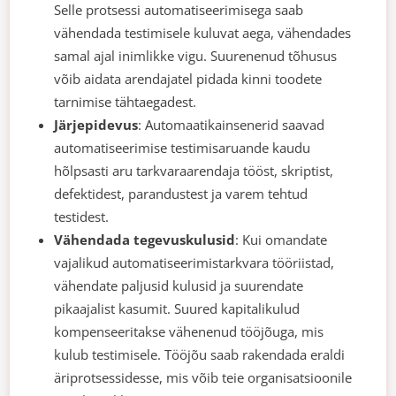
Selle protsessi automatiseerimisega saab
vähendada testimisele kuluvat aega, vähendades
samal ajal inimlikke vigu. Suurenenud tõhusus
võib aidata arendajatel pidada kinni toodete
tarnimise tähtaegadest.
Järjepidevus
: Automaatikainsenerid saavad
automatiseerimise testimisaruande kaudu
hõlpsasti aru tarkvaraarendaja tööst, skriptist,
defektidest, parandustest ja varem tehtud
testidest.
Vähendada tegevuskulusid
: Kui omandate
vajalikud automatiseerimistarkvara tööriistad,
vähendate paljusid kulusid ja suurendate
pikaajalist kasumit. Suured kapitalikulud
kompenseeritakse vähenenud tööjõuga, mis
kulub testimisele. Tööjõu saab rakendada eraldi
äriprotsessidesse, mis võib teie organisatsioonile