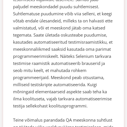
paljudel meeskondadel puudu suhtlemisest.
Suhtlematuse puudumine võib viia selleni, et keegi
võtab endale ülesandeid, milleks ta on halvasti ette
valmistatud, või et meeskond jätab oma katsed
tegemata.
Saate ületada oskusteabe puudumise,
kasutades automatiseeritud testimisraamistikku, et
meeskonnaliikmed saaksid kasutada oma parimat
programmeerimiskeelt. Näiteks Selenium tarkvara
testimise raamistik automatiseerib brauserid ja
seob mitu keelt, et mahutada rohkem
programmeerijaid.
Meeskond peab otsustama,
milliseid testiskripte automatiseerida. Kuigi
mõningaid elementaarseid aspekte saab teha ka
ilma koolituseta, vajab tarkvara automatiseerimise
testija sellekohast koolitusprogrammi.
Teine võimalus parandada QA meeskonna suhtlust
on töötada välja usaldusväärne testimisplaan, mida