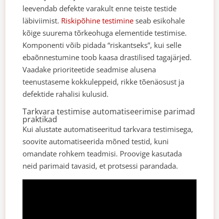
leevendab defekte varakult enne teiste testide
läbiviimist.
Riskipõhine testimine
seab esikohale
kõige suurema tõrkeohuga elementide testimise.
Komponenti võib pidada “riskantseks”, kui selle
ebaõnnestumine toob kaasa drastilised tagajärjed.
Vaadake prioriteetide seadmise alusena
teenustaseme kokkuleppeid, rikke tõenäosust ja
defektide rahalisi kulusid.
Tarkvara testimise automatiseerimise parimad
praktikad
Kui alustate automatiseeritud tarkvara testimisega,
soovite automatiseerida mõned testid, kuni
omandate rohkem teadmisi. Proovige kasutada
neid parimaid tavasid, et protsessi parandada.