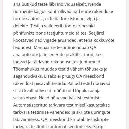
analüütikud teste läbi individuaalselt. Nende
uuringute käigus kontrollivad nad enne rakenduse
turule saatmist, et leida funktsioone, vigu ja
defekte. Testija valideerib toote erinevaid
põhifunktsioone testjuhtumeid täites. Seejärel
koostavad nad vigade aruanded, et teha kokkuvõte
leidudest.
Manuaalne testimine nõuab QA
analüütikute ja inseneride praktilist tööd, kes
loovad ja täidavad rakenduse testjuhtumeid.
Töömahukus muudab testid vähem tõhusaks ja
aeganõudvaks. Lisaks ei pruugi QA meeskond
rakendust piisavalt testida.
Paljud testid nõuavad
siiski kvalitatiivseid mõõdikuid lõppkasutaja
seisukohast. Need nõuavad käsitsi testimist.
Automatiseeritud tarkvara testimisel kasutatakse
tarkvara testimise vahendeid ja skripte uuringute
läbiviimiseks. QA meeskond kirjutab testiskripte
tarkvara testimise automatiseerimiseks. Skript