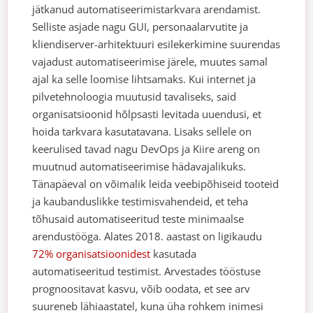
jätkanud automatiseerimistarkvara arendamist.
Selliste asjade nagu GUI, personaalarvutite ja
kliendiserver-arhitektuuri esilekerkimine suurendas
vajadust automatiseerimise järele, muutes samal
ajal ka selle loomise lihtsamaks.
Kui internet ja
pilvetehnoloogia muutusid tavaliseks, said
organisatsioonid hõlpsasti levitada uuendusi, et
hoida tarkvara kasutatavana. Lisaks sellele on
keerulised tavad nagu DevOps ja
Kiire areng
on
muutnud automatiseerimise hädavajalikuks.
Tänapäeval on võimalik leida veebipõhiseid tooteid
ja kaubanduslikke testimisvahendeid, et teha
tõhusaid automatiseeritud teste minimaalse
arendustööga. Alates 2018. aastast on ligikaudu
72% organisatsioonidest
kasutada
automatiseeritud testimist. Arvestades tööstuse
prognoositavat kasvu, võib oodata, et see arv
suureneb lähiaastatel, kuna üha rohkem inimesi