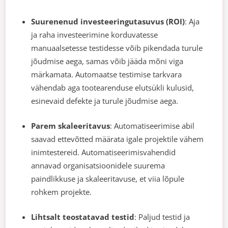
Suurenenud investeeringutasuvus (ROI)
: Aja
ja raha investeerimine korduvatesse
manuaalsetesse testidesse võib pikendada turule
jõudmise aega, samas võib jääda mõni viga
märkamata. Automaatse testimise tarkvara
vähendab aga tootearenduse elutsükli kulusid,
esinevaid defekte ja turule jõudmise aega.
Parem skaleeritavus
: Automatiseerimise abil
saavad ettevõtted määrata igale projektile vähem
inimtestereid. Automatiseerimisvahendid
annavad organisatsioonidele suurema
paindlikkuse ja skaleeritavuse, et viia lõpule
rohkem projekte.
Lihtsalt teostatavad testid
: Paljud testid ja