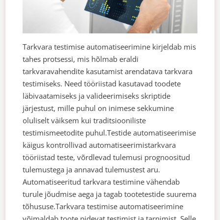
Tarkvara testimise automatiseerimine kirjeldab mis
tahes protsessi, mis hõlmab eraldi
tarkvaravahendite kasutamist arendatava tarkvara
testimiseks. Need tööriistad kasutavad toodete
läbivaatamiseks ja valideerimiseks skriptide
järjestust, mille puhul on inimese sekkumine
oluliselt väiksem kui traditsiooniliste
testimismeetodite puhul.
Testide automatiseerimise
käigus kontrollivad automatiseerimistarkvara
tööriistad teste, võrdlevad tulemusi prognoositud
tulemustega ja annavad tulemustest aru.
Automatiseeritud tarkvara testimine vähendab
turule jõudmise aega ja tagab tootetestide suurema
tõhususe.
Tarkvara testimise automatiseerimine
võimaldab toote pidevat testimist ja tarnimist. Selle