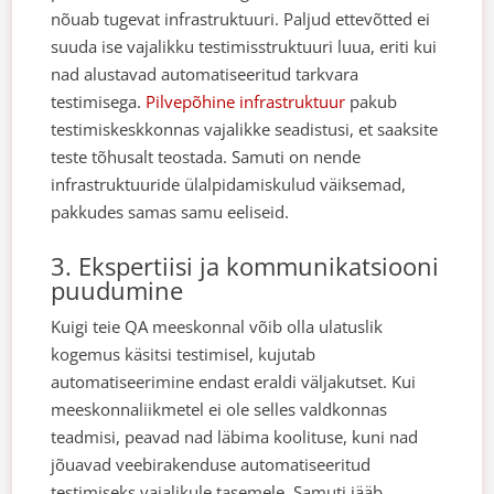
nõuab tugevat infrastruktuuri.
Paljud ettevõtted ei
suuda ise vajalikku testimisstruktuuri luua, eriti kui
nad alustavad automatiseeritud tarkvara
testimisega.
Pilvepõhine infrastruktuur
pakub
testimiskeskkonnas vajalikke seadistusi, et saaksite
teste tõhusalt teostada. Samuti on nende
infrastruktuuride ülalpidamiskulud väiksemad,
pakkudes samas samu eeliseid.
3. Ekspertiisi ja kommunikatsiooni
puudumine
Kuigi teie QA meeskonnal võib olla ulatuslik
kogemus käsitsi testimisel, kujutab
automatiseerimine endast eraldi väljakutset. Kui
meeskonnaliikmetel ei ole selles valdkonnas
teadmisi, peavad nad läbima koolituse, kuni nad
jõuavad veebirakenduse automatiseeritud
testimiseks vajalikule tasemele.
Samuti jääb