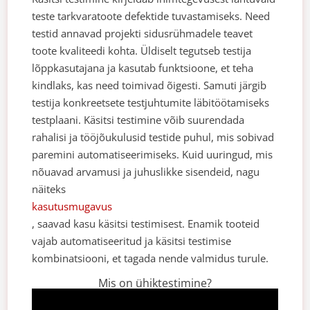
teste tarkvaratoote defektide tuvastamiseks. Need
testid annavad projekti sidusrühmadele teavet
toote kvaliteedi kohta. Üldiselt tegutseb testija
lõppkasutajana ja kasutab funktsioone, et teha
kindlaks, kas need toimivad õigesti. Samuti järgib
testija konkreetsete testjuhtumite läbitöötamiseks
testplaani.
Käsitsi testimine võib suurendada
rahalisi ja tööjõukulusid testide puhul, mis sobivad
paremini automatiseerimiseks. Kuid uuringud, mis
nõuavad arvamusi ja juhuslikke sisendeid, nagu
näiteks
kasutusmugavus
, saavad kasu käsitsi testimisest.
Enamik tooteid
vajab automatiseeritud ja käsitsi testimise
kombinatsiooni, et tagada nende valmidus turule.
Mis on ühiktestimine?