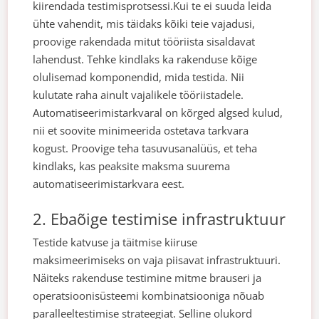
kiirendada testimisprotsessi.
Kui te ei suuda leida
ühte vahendit, mis täidaks kõiki teie vajadusi,
proovige rakendada mitut tööriista sisaldavat
lahendust. Tehke kindlaks ka rakenduse kõige
olulisemad komponendid, mida testida. Nii
kulutate raha ainult vajalikele tööriistadele.
Automatiseerimistarkvaral on kõrged algsed kulud,
nii et soovite minimeerida ostetava tarkvara
kogust. Proovige teha tasuvusanalüüs, et teha
kindlaks, kas peaksite maksma suurema
automatiseerimistarkvara eest.
2. Ebaõige testimise infrastruktuur
Testide katvuse ja täitmise kiiruse
maksimeerimiseks on vaja piisavat infrastruktuuri.
Näiteks rakenduse testimine mitme brauseri ja
operatsioonisüsteemi kombinatsiooniga nõuab
paralleeltestimise strateegiat. Selline olukord