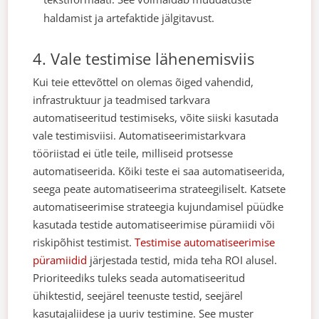
haldamist ja artefaktide jälgitavust.
4. Vale testimise lähenemisviis
Kui teie ettevõttel on olemas õiged vahendid,
infrastruktuur ja teadmised tarkvara
automatiseeritud testimiseks, võite siiski kasutada
vale testimisviisi. Automatiseerimistarkvara
tööriistad ei ütle teile, milliseid protsesse
automatiseerida.
Kõiki teste ei saa automatiseerida,
seega peate automatiseerima strateegiliselt. Katsete
automatiseerimise strateegia kujundamisel püüdke
kasutada testide automatiseerimise püramiidi või
riskipõhist testimist.
Testimise automatiseerimise
püramiidid
järjestada testid, mida teha ROI alusel.
Prioriteediks tuleks seada automatiseeritud
ühiktestid, seejärel teenuste testid, seejärel
kasutajaliidese ja uuriv testimine. See muster