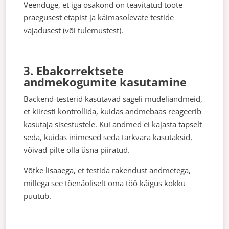
Veenduge, et iga osakond on teavitatud toote
praegusest etapist ja käimasolevate testide
vajadusest (või tulemustest).
3. Ebakorrektsete
andmekogumite kasutamine
Backend-testerid kasutavad sageli mudeliandmeid,
et kiiresti kontrollida, kuidas andmebaas reageerib
kasutaja sisestustele. Kui andmed ei kajasta täpselt
seda, kuidas inimesed seda tarkvara kasutaksid,
võivad pilte olla üsna piiratud.
Võtke lisaaega, et testida rakendust andmetega,
millega see tõenäoliselt oma töö käigus kokku
puutub.