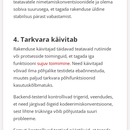
teatavatele nimetamiskonventsioonidele ja olema
sobiva suurusega, et tagada rakenduse üldine
stabiilsus pärast vabastamist.
4. Tarkvara käivitab
Rakenduse käivitajad täidavad teatavaid rutiinide
või protsesside toiminguid, et tagada iga
funktsiooni
sujuv toimimine
. Need käivitajad
võivad ilma põhjalike testideta ebaõnnestuda,
muutes paljud tarkvara põhifunktsioonid
kasutuskõlbmatuks.
Backend-testerid kontrollivad trigerid, veendudes,
et need järgivad õigeid kodeerimiskonventsioone,
sest lihtne trükiviga võib põhjustada suuri
probleeme.