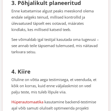
3. Põhjalikult planeeritud
Enne katsetamise algust peaks meeskond olema
endale selgeks teinud, millised kontrollid ja
ülevaatused täpselt ees ootavad, määrates
kindlaks, kes milliseid katseid teeb.
See võimaldab igal testijal kasutada oma tugevusi –
see annab teile täpsemad tulemused, mis näitavad
tarkvara seisu.
4. Kiire
Oluline on võtta aega testimisega, et veenduda, et
kõik on korras, kuid enne väljalaskmist on veel
palju teste, mis tuleb lõpule viia.
Hüperautomaatika
kasutamine backend-testimise
ajal võib samuti oluliselt optimeerida projekti