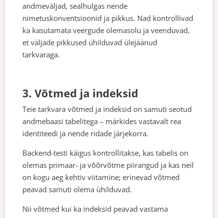
andmeväljad, sealhulgas nende
nimetuskonventsioonid ja pikkus. Nad kontrollivad
ka kasutamata veergude olemasolu ja veenduvad,
et väljade pikkused ühilduvad ülejäänud
tarkvaraga.
3. Võtmed ja indeksid
Teie tarkvara võtmed ja indeksid on samuti seotud
andmebaasi tabelitega – märkides vastavalt rea
identiteedi ja nende ridade järjekorra.
Backend-testi käigus kontrollitakse, kas tabelis on
olemas primaar- ja võõrvõtme piirangud ja kas neil
on kogu aeg kehtiv viitamine; erinevad võtmed
peavad samuti olema ühilduvad.
Nii võtmed kui ka indeksid peavad vastama