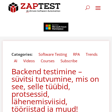
Categories:
Software Testing
RPA
Trends
AI
Videos
Courses
Subscribe
Backend testimine –
süvitsi tutvumine, mis on
see, selle tüübid,
protsessid,
lähenemisviisid,
tööriistad ja muud!