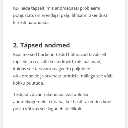
Kui leida täpselt, mis andmebaasi probleemi
põhjustab, on arendajal palju lihtsam rakendust
kiiresti parandada.
2. Täpsed andmed
Kvaliteetsed backend-testid hõlmavad tavaliselt
täpseid ja realistlikke andmeid, mis näitavad,
kuidas see tarkvara reageerib paljudele
olukordadele ja stsenaariumidele, millega see võib
kokku puutuda.
Testijad võivad rakendada vastuolulisi
andmekogumeid, et näha, kui hästi rakendus koos
püsib või kas see laguneb täielikult.