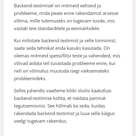
Backend-testimisel on mitmeid eeliseid ja
probleeme, mida peate enne rakendamist arvesse
võtma, mille tulemuseks on tugevam toode, mis
vastab teie standarditele ja eesmärkidele.
Kui mõistate backend-testimist ja selle toimimist,
saate seda tehnikat enda kasuks kasutada. On
olemas mitmeid spetsiifilisi teste ja vahendeid, mis
võivad aidata teil tuvastada probleeme enne, kui
neil on võimalus muutuda isegi väiksemateks
probleemideks.
Selles juhendis vaatleme kõiki olulisi kaalutlusi
backend-testimise kohta, et näidata parimat
tegutsemisviisi. See hõlmab ka seda, kuidas
rakendada backend-testimist ja luua selle käigus
veelgi tugevam rakendus.