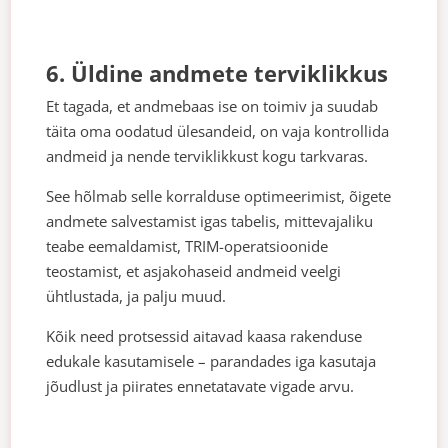
6. Üldine andmete terviklikkus
Et tagada, et andmebaas ise on toimiv ja suudab
täita oma oodatud ülesandeid, on vaja kontrollida
andmeid ja nende terviklikkust kogu tarkvaras.
See hõlmab selle korralduse optimeerimist, õigete
andmete salvestamist igas tabelis, mittevajaliku
teabe eemaldamist, TRIM-operatsioonide
teostamist, et asjakohaseid andmeid veelgi
ühtlustada, ja palju muud.
Kõik need protsessid aitavad kaasa rakenduse
edukale kasutamisele – parandades iga kasutaja
jõudlust ja piirates ennetatavate vigade arvu.