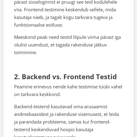
pärast sisselogimist ei pruugi see teid kodulehele
viia. Frontend-testimine keskendub sellele, mida
kasutaja näeb, ja tagab kogu tarkvara tugeva ja
funktsionaalse esitluse.
Meeskond peab need testid lõpule viima pärast iga
olulist uuendust, et tagada rakenduse jätkuv
toimimine.
2. Backend vs. Frontend Testid
Peamine erinevus nende kahe testimise tüübi vahel
on tarkvara keskkond.
Backend-testerid kasutavad oma arusaamist
andmebaasidest ja rakenduse sisemusest, et leida
ja parandada probleeme, samas kui frontend-
testerid keskenduvad hoopis kasutaja