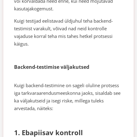
või kõrvaldada need enne, kui need mõjutavad
kasutajakogemust.
Kuigi testijad eelistavad üldjuhul teha backend-
testimist varakult, võivad nad neid kontrolle
vajaduse korral teha mis tahes hetkel protsessi
käigus.
Backend-testimise väljakutsed
Kuigi backend-testimine on sageli oluline protsess
iga tarkvaraarendusmeeskonna jaoks, sisaldab see
ka väljakutseid ja isegi riske, millega tuleks
arvestada, näiteks:
1. Ebapiisav kontroll