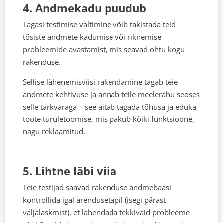
4. Andmekadu puudub
Tagasi testimise vältimine võib takistada teid
tõsiste andmete kadumise või riknemise
probleemide avastamist, mis seavad ohtu kogu
rakenduse.
Sellise lähenemisviisi rakendamine tagab teie
andmete kehtivuse ja annab teile meelerahu seoses
selle tarkvaraga – see aitab tagada tõhusa ja eduka
toote turuletoomise, mis pakub kõiki funktsioone,
nagu reklaamitud.
5. Lihtne läbi viia
Teie testijad saavad rakenduse andmebaasi
kontrollida igal arendusetapil (isegi pärast
väljalaskmist), et lahendada tekkivaid probleeme