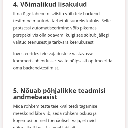
4. Võimalikud lisakulud
Ilma õige lähenemisviisita võib teie backend-
testimine muutuda tarbetult suureks kuluks. Selle
protsessi automatiseerimine võib pikemas
perspektiivis olla odavam, kuigi see sõltub jällegi
valitud teenusest ja tarkvara keerukusest.
Investeerides teie vajadustele vastavasse
kommertslahendusse, saate hõlpsasti optimeerida
oma backend-testimist.
5. Nõuab põhjalikke teadmisi
andmebaasist
Mida rohkem teste teie kvaliteedi tagamise
meeskond läbi viib, seda rohkem oskusi ja
kogemusi on neil tõenäoliselt vaja, et neid
võimalikult heal tasemel läbi viia.