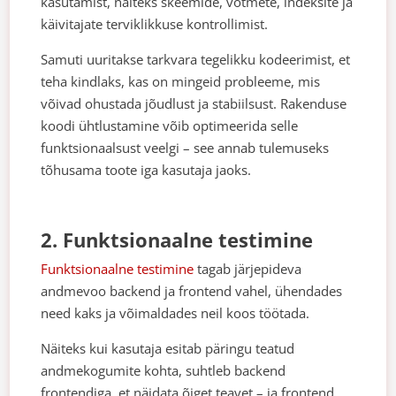
kasutamist, näiteks skeemide, võtmete, indeksite ja
käivitajate terviklikkuse kontrollimist.
Samuti uuritakse tarkvara tegelikku kodeerimist, et
teha kindlaks, kas on mingeid probleeme, mis
võivad ohustada jõudlust ja stabiilsust. Rakenduse
koodi ühtlustamine võib optimeerida selle
funktsionaalsust veelgi – see annab tulemuseks
tõhusama toote iga kasutaja jaoks.
2. Funktsionaalne testimine
Funktsionaalne testimine
tagab järjepideva
andmevoo backend ja frontend vahel, ühendades
need kaks ja võimaldades neil koos töötada.
Näiteks kui kasutaja esitab päringu teatud
andmekogumite kohta, suhtleb backend
frontendiga, et näidata õiget teavet – ja frontend