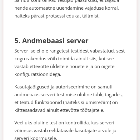
Samuti kontrollivad testijad päästikuid, et tagada
nende automaatne uuendamine vajaduse korral,
näiteks pärast protsessi edukat täitmist.
5. Andmebaasi server
Server ise ei ole rangetest testidest vabastatud, sest
kogu rakendus võib toimida ainult siis, kui see
vastab ettevõtte üldistele nõuetele ja on õigete
konfiguratsioonidega.
Kasutajaõigused ja autoriseerimine on samuti
andmebaasiserveri testimise oluline tahk, tagades,
et teatud funktsioonid (näiteks silumisrežiim) on
kättesaadavad ainult ettevõtte töötajatele.
Veel üks oluline test on kontrollida, kas serveri
võimsus vastab eeldatavale kasutajate arvule ja
serveri koormusele.