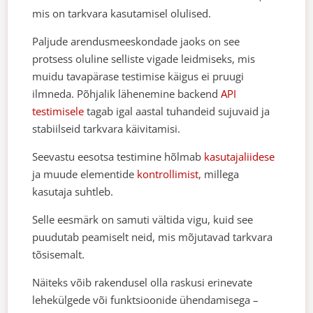
mis on tarkvara kasutamisel olulised.
Paljude arendusmeeskondade jaoks on see
protsess oluline selliste vigade leidmiseks, mis
muidu tavapärase testimise käigus ei pruugi
ilmneda. Põhjalik lähenemine backend
API
testimisele
tagab igal aastal tuhandeid sujuvaid ja
stabiilseid tarkvara käivitamisi.
Seevastu eesotsa testimine hõlmab
kasutajaliidese
ja muude elementide
kontrollimist
, millega
kasutaja suhtleb.
Selle eesmärk on samuti vältida vigu, kuid see
puudutab peamiselt neid, mis mõjutavad tarkvara
tõsisemalt.
Näiteks võib rakendusel olla raskusi erinevate
lehekülgede või funktsioonide ühendamisega –