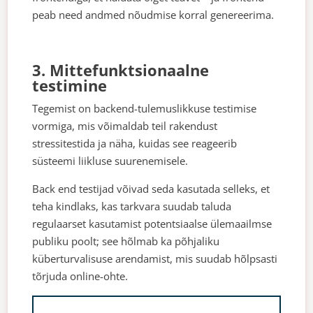
peab need andmed nõudmise korral genereerima.
3. Mittefunktsionaalne
testimine
Tegemist on backend-tulemuslikkuse testimise
vormiga, mis võimaldab teil rakendust
stressitestida ja näha, kuidas see reageerib
süsteemi liikluse suurenemisele.
Back end testijad võivad seda kasutada selleks, et
teha kindlaks, kas tarkvara suudab taluda
regulaarset kasutamist potentsiaalse ülemaailmse
publiku poolt; see hõlmab ka põhjaliku
küberturvalisuse arendamist, mis suudab hõlpsasti
tõrjuda online-ohte.