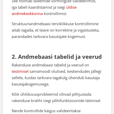
See hõlmab skeemide vormingute valideerimist,
iga tabeli kaardistamist ja isegi
üldise
andmekeskkonna
kontrollimist.
Struktuuriandmebaasi terviklikkuse kontrollimine
aitab tagada, et teave on korrektne ja vigastusteta,
parandades tarkvara kasutajate kogemust.
2. Andmebaasi tabelid ja veerud
Rakenduse andmebaasi tabelid ja veerud on
testimisel
samamoodi olulised, keskendudes jällegi
sellele, kuidas tarkvara tagakülg ühendub kasutaja
kasutajakogemusega.
Kõik ühilduvusprobleemid võivad põhjustada
rakenduse krahhi isegi põhifunktsioonide täitmisel.
Nende kontrollide käigus valideeritakse