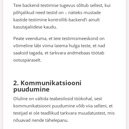
Teie backend-testimise tugevus sõltub sellest, kui
põhjalikud need testid on – näiteks mustade
kastide testimine kontrollib backend’i ainult
kasutajaliidese kaudu.
Peate veenduma, et teie testimismeeskond on
võimeline läbi viima laiema hulga teste, et nad
saaksid tagada, et tarkvara andmebaas töötab
ootuspäraselt.
2. Kommunikatsiooni
puudumine
Oluline on vältida teabesilosid töökohal, sest
kommunikatsiooni puudumine võib viia selleni, et
testijad ei ole teadlikud tarkvara muudatustest, mis
nõuavad nende tähelepanu.