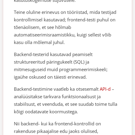
kasutuskogemuse sujuvusele.
Teine oluline erinevus on tööriistad, mida testijad
kontrollimisel kasutavad; frontend-testi puhul on
tõenäolisem, et see hõlmab
automatiseerimisraamistikku, kuigi sellest võib
kasu olla mõlemal juhul.
Backend-testerid kasutavad peamiselt
struktureeritud päringukeelt (SQL) ja
mitmesuguseid muid programmeerimiskeeli;
igaühe oskused on täiesti erinevad.
Backend-testimine vaatleb ka otsesemalt
API-d
–
analüüsitakse tarkvara funktsionaalsust ja
stabiilsust, et veenduda, et see suudab toime tulla
kõigi oodatavate koormustega.
Nii backend- kui ka frontend-kontrollid on
rakenduse pikaajalise edu jaoks olulised,