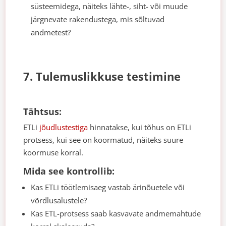
süsteemidega, näiteks lähte-, siht- või muude
järgnevate rakendustega, mis sõltuvad
andmetest?
7. Tulemuslikkuse testimine
Tähtsus:
ETLi
jõudlustestiga
hinnatakse, kui tõhus on ETLi
protsess, kui see on koormatud, näiteks suure
koormuse korral.
Mida see kontrollib:
Kas ETLi töötlemisaeg vastab ärinõuetele või
võrdlusalustele?
Kas ETL-protsess saab kasvavate andmemahtude