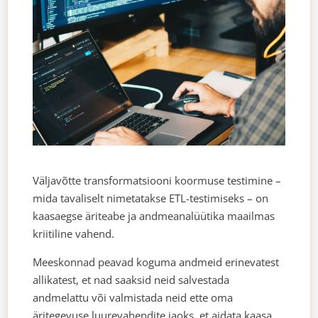
Väljavõtte transformatsiooni koormuse testimine –
mida tavaliselt nimetatakse ETL-testimiseks – on
kaasaegse äriteabe ja andmeanalüütika maailmas
kriitiline vahend.
Meeskonnad peavad koguma andmeid erinevatest
allikatest, et nad saaksid neid salvestada
andmelattu või valmistada neid ette oma
äritegevuse luurevahendite jaoks, et aidata kaasa