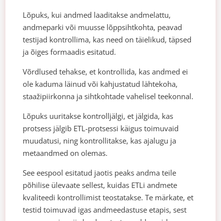
Lõpuks, kui andmed laaditakse andmelattu,
andmeparki või muusse lõppsihtkohta, peavad
testijad kontrollima, kas need on täielikud, täpsed
ja õiges formaadis esitatud.
Võrdlused tehakse, et kontrollida, kas andmed ei
ole kaduma läinud või kahjustatud lähtekoha,
staažipiirkonna ja sihtkohtade vahelisel teekonnal.
Lõpuks uuritakse kontrolljälgi, et jälgida, kas
protsess jälgib ETL-protsessi käigus toimuvaid
muudatusi, ning kontrollitakse, kas ajalugu ja
metaandmed on olemas.
See eespool esitatud jaotis peaks andma teile
põhilise ülevaate sellest, kuidas ETLi andmete
kvaliteedi kontrollimist teostatakse. Te märkate, et
testid toimuvad igas andmeedastuse etapis, sest