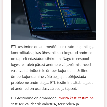
ETL-testimine on andmetöötluse testimine, millega
kontrollitakse, kas ühest allikast kogutud andmed
on täpselt edastatud sihtkohta. Nagu te eespool
lugesite, tuleb pärast andmete väljavõtmist need
vastavalt ärinõuetele ümber kujundada. Selline
ümberkujundamine võib aeg-ajalt põhjustada
probleeme andmetega. ETL-testimine aitab tagada,
et andmed on usaldusväärsed ja täpsed.
ETL-testimine on omamoodi
musta kasti testimine
,
sest see valideerib vahetus-, teisendus- ja