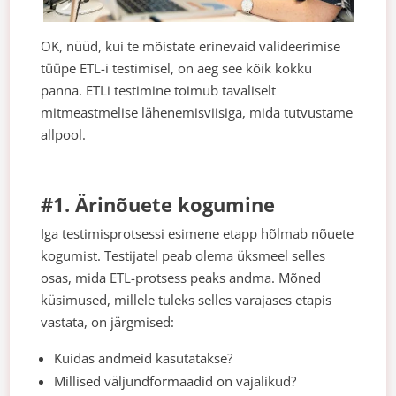
OK, nüüd, kui te mõistate erinevaid valideerimise
tüüpe ETL-i testimisel, on aeg see kõik kokku
panna. ETLi testimine toimub tavaliselt
mitmeastmelise lähenemisviisiga, mida tutvustame
allpool.
#1. Ärinõuete kogumine
Iga testimisprotsessi esimene etapp hõlmab nõuete
kogumist. Testijatel peab olema üksmeel selles
osas, mida ETL-protsess peaks andma. Mõned
küsimused, millele tuleks selles varajases etapis
vastata, on järgmised:
Kuidas andmeid kasutatakse?
Millised väljundformaadid on vajalikud?