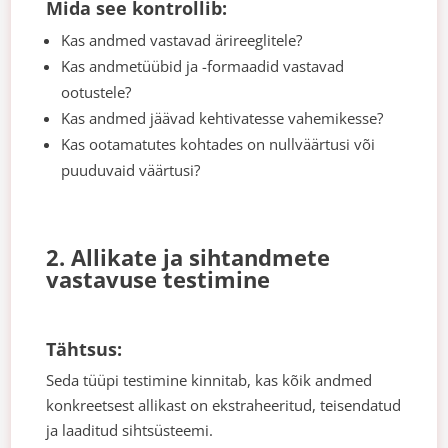
Mida see kontrollib:
Kas andmed vastavad ärireeglitele?
Kas andmetüübid ja -formaadid vastavad
ootustele?
Kas andmed jäävad kehtivatesse vahemikesse?
Kas ootamatutes kohtades on nullväärtusi või
puuduvaid väärtusi?
2. Allikate ja sihtandmete
vastavuse testimine
Tähtsus:
Seda tüüpi testimine kinnitab, kas kõik andmed
konkreetsest allikast on ekstraheeritud, teisendatud
ja laaditud sihtsüsteemi.