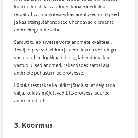
kontrollimist, kas andmed konverteeritakse
oodatud vormingutesse, kas arvutused on täpsed
ja kas otsingulahendused ühendavad elemente
andmekogumite vahel.
Samuti tuleb arvesse võtta andmete kvaliteeti.
Testijad peavad leidma ja eemaldama vormingu
vastuolud ja duplikaadid ning lahendama kõik
vastuolulised andmed, rakendades samal ajal
andmete puhastamise protsesse.
Lõpuks testitakse ka üldist jõudlust, et selgitada
välja, kuidas mõjutavad ETL-protsessi suured
andmemahud.
3. Koormus