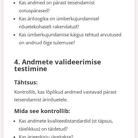
Kas andmed on pärast teisendamist
ootuspärased?
Kas äriloogika on ümberkujundamisel
nõuetekohaselt rakendatud?
Kas ümberkujundamise käigus tehtud arvutused
on andnud õige tulemuse?
4. Andmete valideerimise
testimine
Tähtsus:
Kontrollib, kas lõplikud andmed vastavad pärast
teisendamist ärinõuetele.
Mida see kontrollib:
Kas andmete kvaliteedistandardid (st täpsus,
täielikkus) on täidetud?
Kas ärieeskirju järgitakse?