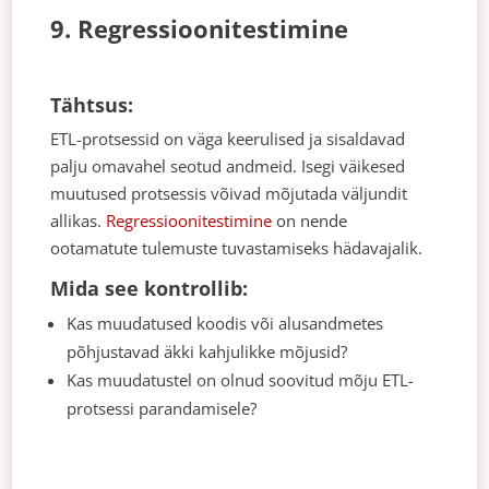
9. Regressioonitestimine
Tähtsus:
ETL-protsessid on väga keerulised ja sisaldavad
palju omavahel seotud andmeid. Isegi väikesed
muutused protsessis võivad mõjutada väljundit
allikas.
Regressioonitestimine
on nende
ootamatute tulemuste tuvastamiseks hädavajalik.
Mida see kontrollib:
Kas muudatused koodis või alusandmetes
põhjustavad äkki kahjulikke mõjusid?
Kas muudatustel on olnud soovitud mõju ETL-
protsessi parandamisele?