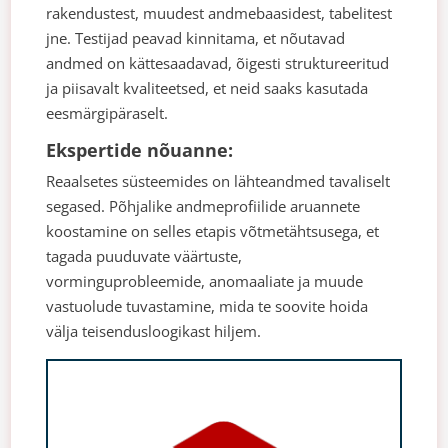
rakendustest, muudest andmebaasidest, tabelitest
jne. Testijad peavad kinnitama, et nõutavad
andmed on kättesaadavad, õigesti struktureeritud
ja piisavalt kvaliteetsed, et neid saaks kasutada
eesmärgipäraselt.
Ekspertide nõuanne:
Reaalsetes süsteemides on lähteandmed tavaliselt
segased. Põhjalike andmeprofiilide aruannete
koostamine on selles etapis võtmetähtsusega, et
tagada puuduvate väärtuste,
vorminguprobleemide, anomaaliate ja muude
vastuolude tuvastamine, mida te soovite hoida
välja teisendusloogikast hiljem.