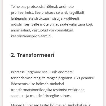
Teine osa protsessist hõlmab andmete
profileerimist. See protsess seisneb tegelikult
lähteandmete struktuuri, sisu ja kvaliteedi
mõistmises. Selle mõte on, et saate välja tuua kõik
anomaaliad, vastuolud või võimalikud
kaardistamisprobleemid.
2. Transformeeri
Protsessi järgmine osa uurib andmete
teisendamise reeglite ranget järgimist. Üks peamisi
lähenemisviise hõlmab siinkohal
transformatsiooniloogika testimist eeskirjade,
seaduste ja muude ärireeglite suhtes.
Mõned tüüpilised testid hõlmavad siinkohal selle