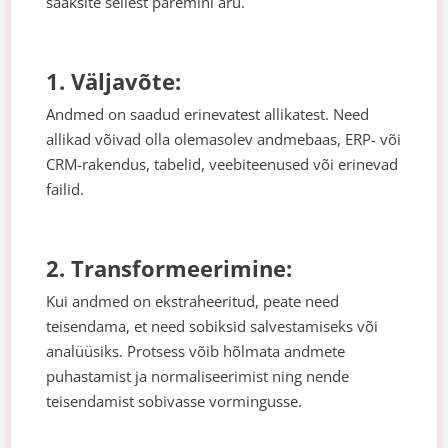
saaksite sellest paremini aru.
1. Väljavõte:
Andmed on saadud erinevatest allikatest. Need
allikad võivad olla olemasolev andmebaas, ERP- või
CRM-rakendus, tabelid, veebiteenused või erinevad
failid.
2. Transformeerimine:
Kui andmed on ekstraheeritud, peate need
teisendama, et need sobiksid salvestamiseks või
analüüsiks. Protsess võib hõlmata andmete
puhastamist ja normaliseerimist ning nende
teisendamist sobivasse vormingusse.