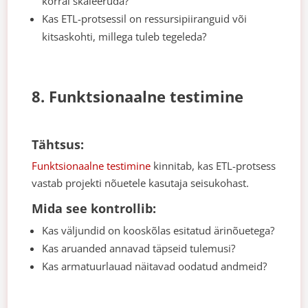
korral skaleeruda?
Kas ETL-protsessil on ressursipiiranguid või
kitsaskohti, millega tuleb tegeleda?
8. Funktsionaalne testimine
Tähtsus:
Funktsionaalne testimine
kinnitab, kas ETL-protsess
vastab projekti nõuetele kasutaja seisukohast.
Mida see kontrollib:
Kas väljundid on kooskõlas esitatud ärinõuetega?
Kas aruanded annavad täpseid tulemusi?
Kas armatuurlauad näitavad oodatud andmeid?