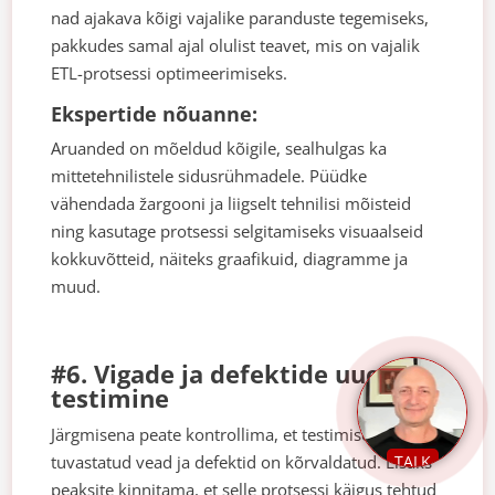
nad ajakava kõigi vajalike paranduste tegemiseks,
pakkudes samal ajal olulist teavet, mis on vajalik
ETL-protsessi optimeerimiseks.
Ekspertide nõuanne:
Aruanded on mõeldud kõigile, sealhulgas ka
mittetehnilistele sidusrühmadele. Püüdke
vähendada žargooni ja liigselt tehnilisi mõisteid
ning kasutage protsessi selgitamiseks visuaalseid
kokkuvõtteid, näiteks graafikuid, diagramme ja
muud.
#6. Vigade ja defektide uuesti
testimine
Järgmisena peate kontrollima, et testimise käigus
tuvastatud vead ja defektid on kõrvaldatud. Lisaks
TALK
peaksite kinnitama, et selle protsessi käigus tehtud