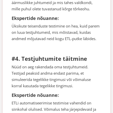
äärmuslikke juhtumeid ja mis tahes valdkondi,
mille puhul olete tuvastanud kõrge tõrkeohu.
Ekspertide nõuanne:
Üksikute teisenduste testimine on hea, kuid parem
on luua testjuhtumeid, mis mõistavad, kuidas
andmed mõjutavad neid kogu ETL-putke läbides.
#4. Testjuhtumite täitmine
Nüüd on aeg rakendada oma testjuhtumeid.
Testijad peaksid andma endast parima, et
simuleerida tegelikke tingimusi või võimaluse
korral kasutada tegelikke tingimusi.
Ekspertide nõuanne:
ETLi automatiseerimise testimise vahendid on
siinkohal olulised. Võimalus teha järjepidevaid ja