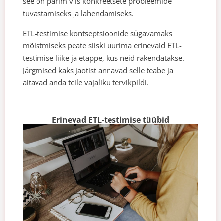
see on parim viis konkreetsete probleemide
tuvastamiseks ja lahendamiseks.
ETL-testimise kontseptsioonide sügavamaks
mõistmiseks peate siiski uurima erinevaid ETL-
testimise liike ja etappe, kus neid rakendatakse.
Järgmised kaks jaotist annavad selle teabe ja
aitavad anda teile vajaliku tervikpildi.
Erinevad ETL-testimise tüübid