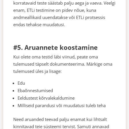
korratavaid teste säästab palju aega ja vaeva. Veelgi
enam, ETLi testimine on pidev nõue, kuna
andmeallikaid uuendatakse või ETLi protsessis
endas tehakse muudatusi.
#5. Aruannete koostamine
Kui olete oma testid läbi viinud, peate oma
tulemused täpselt dokumenteerima. Märkige oma
tulemused üles ja lisage:
Edu
Ebaõnnestumised
Eeldustest kõrvalekaldumine
Milliseid parandusi või muudatusi tuleb teha
Need aruanded teevad palju enamat kui lihtsalt
kinnitavad teie süsteemi tervist. Samuti annavad