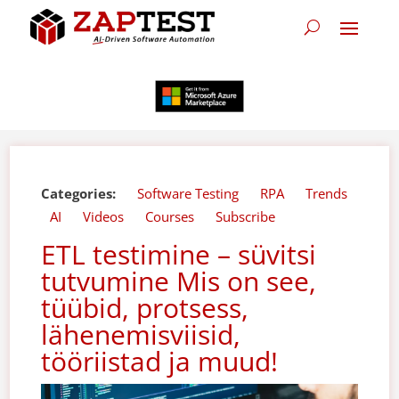
Categories:
Software Testing
RPA
Trends
AI
Videos
Courses
Subscribe
ETL testimine – süvitsi
tutvumine Mis on see,
tüübid, protsess,
lähenemisviisid,
tööriistad ja muud!