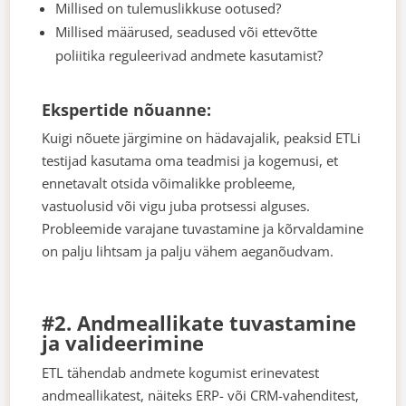
Millised on tulemuslikkuse ootused?
Millised määrused, seadused või ettevõtte
poliitika reguleerivad andmete kasutamist?
Ekspertide nõuanne:
Kuigi nõuete järgimine on hädavajalik, peaksid ETLi
testijad kasutama oma teadmisi ja kogemusi, et
ennetavalt otsida võimalikke probleeme,
vastuolusid või vigu juba protsessi alguses.
Probleemide varajane tuvastamine ja kõrvaldamine
on palju lihtsam ja palju vähem aeganõudvam.
#2. Andmeallikate tuvastamine
ja valideerimine
ETL tähendab andmete kogumist erinevatest
andmeallikatest, näiteks ERP- või CRM-vahenditest,