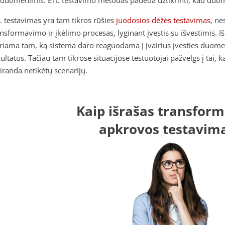
L testavimas yra tam tikros rūšies
juodosios dėžės testavimas
, ne
ansformavimo ir įkėlimo procesas, lyginant įvestis su išvestimis. I
iriama tam, ką sistema daro reaguodama į įvairius įvesties duomeni
ultatus. Tačiau tam tikrose situacijose testuotojai pažvelgs į tai, 
siranda netikėtų scenarijų.
Kaip išrašas transform
apkrovos testavim