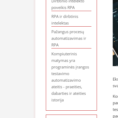
Dirbtinio intelekto
poveikis RPA
RPA ir dirbtinis
intelektas
Pažangus procesų
automatizavimas ir
RPA
Kompiuterinis
matymas yra
programinės įrangos
testavimo
Ek
automatizavimo
sv
ateitis - praeities,
dabarties ir ateities
Ko
istorija
pa
te
pad