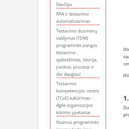
DevOps
RPA ir testavimo
automatizavimas
Testavimo duomenų
valdymas (TDM)
programinės įrangos
Iš
testavime -
sa
apibrėžimas, istorija,
ce
įrankiai, procesai ir
dar daugiau!
Iš
Testavimo
kompetencijos centro
1
(TCoE) sukūrimas -
Agile organizacijos
Du
kūrimo ypatumai
pro
Išsamus programinės