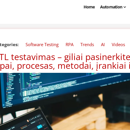
Home
Automation
tegories:
Software Testing
RPA
Trends
AI
Videos
TL testavimas – giliai pasinerkite 
ipai, procesas, metodai, įrankiai 