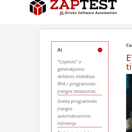
Ca
AI
E
"Copilots" ir
t
generatyvinis
dirbtinis intelektas
RPA / programinės
įrangos testavimas
Greita programinės
įrangos
automatizavimo
inžinerija