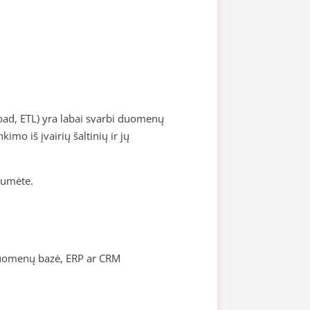
oad, ETL) yra labai svarbi duomenų
mo iš įvairių šaltinių ir jų
tumėte.
 duomenų bazė, ERP ar CRM