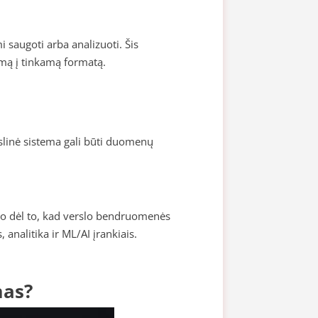
 saugoti arba analizuoti. Šis
mą į tinkamą formatą.
kslinė sistema gali būti duomenų
go dėl to, kad verslo bendruomenės
analitika ir ML/AI įrankiais.
mas?