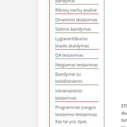
bandymai
Ribinių verčių analizė
Dinaminis testavimas
Statinis bandymas
Lygiavertiškumo
klasės skaidymas
QA testavimas
Neigiamas testavimas
Bandymai su
beždžionėmis
Inkrementinis
testavimas
ET
Programinės įrangos
du
testavimo testavimas:
tu
Kas tai yra, tipai,
su