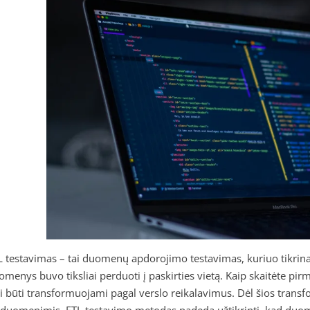
L testavimas – tai duomenų apdorojimo testavimas, kuriuo tikrinama
omenys buvo tiksliai perduoti į paskirties vietą. Kaip skaitėte pi
ri būti transformuojami pagal verslo reikalavimus. Dėl šios transfo
 duomenimis. ETL testavimo metodas padeda užtikrinti, kad duome