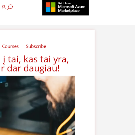
Courses
Subscribe
į tai, kas tai yra,
ir dar daugiau!