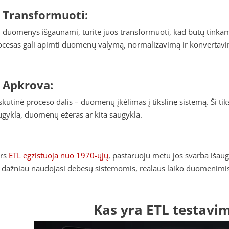
. Transformuoti:
i duomenys išgaunami, turite juos transformuoti, kad būtų tinkami
ocesas gali apimti duomenų valymą, normalizavimą ir konvertavi
. Apkrova:
skutinė proceso dalis – duomenų įkėlimas į tikslinę sistemą. Ši ti
ugykla, duomenų ežeras ar kita saugykla.
rs
ETL egzistuoja nuo 1970-ųjų
, pastaruoju metu jos svarba išau
s dažniau naudojasi debesų sistemomis, realaus laiko duomenimis, 
Kas yra ETL testavi