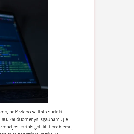
, ar iš vieno šaltinio surinkti
rmiau, kai duomenys išgaunami, jie
rmacijos kartais gali kilti problemų
nys būtų patikimi ir tikslūs.