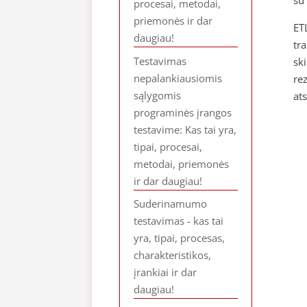
procesai, metodai,
priemonės ir dar
ET
daugiau!
tr
Testavimas
sk
nepalankiausiomis
rez
sąlygomis
at
programinės įrangos
testavime: Kas tai yra,
tipai, procesai,
metodai, priemonės
ir dar daugiau!
Suderinamumo
testavimas - kas tai
yra, tipai, procesas,
charakteristikos,
įrankiai ir dar
daugiau!