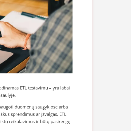
adinamas ETL testavimu – yra labai
saulyje.
os saugoti duomenų saugyklose arba
iškus sprendimus ar įžvalgas. ETL
tiktų reikalavimus ir būtų pasirengę