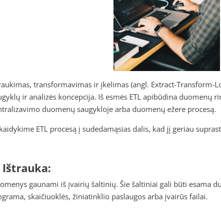
traukimas, transformavimas ir įkėlimas (angl. Extract-Transform-L
ugyklų ir analizės koncepcija. Iš esmės ETL apibūdina duomenų rinki
ntralizavimo duomenų saugykloje arba duomenų ežere procesą.
skaidykime ETL procesą į sudedamąsias dalis, kad jį geriau supras
. Ištrauka:
omenys gaunami iš įvairių šaltinių. Šie šaltiniai gali būti esama
grama, skaičiuoklės, žiniatinklio paslaugos arba įvairūs failai.