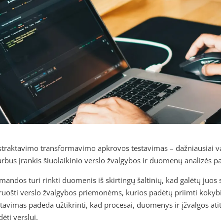
straktavimo transformavimo apkrovos testavimas – dažniausiai v
arbus įrankis šiuolaikinio verslo žvalgybos ir duomenų analizės pa
mandos turi rinkti duomenis iš skirtingų šaltinių, kad galėtų ju
ruošti verslo žvalgybos priemonėms, kurios padėtų priimti kokyb
stavimas padeda užtikrinti, kad procesai, duomenys ir įžvalgos ati
ėti verslui.