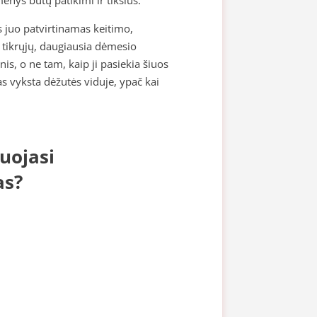
s juo patvirtinamas keitimo,
š tikrųjų, daugiausia dėmesio
s, o ne tam, kaip ji pasiekia šiuos
kas vyksta dėžutės viduje, ypač kai
uojasi
as?