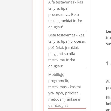
Alfa testavimas - kas
tai yra, tipai,
procesas, vs. Beta
testai, įrankiai ir dar
daugiau!
Le
Beta testavimas - kas
tr
tai yra, tipai, procesai,
su
požiūriai, įrankiai,
palyginti su alfa
testavimu ir dar
1
daugiau!
Mobiliųjų
programėlių
At
testavimas - kas tai
pr
yra, tipai, procesai,
Ki
metodai, įrankiai ir
ko
dar daugiau!
ar