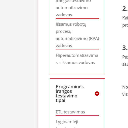
įrangos testavimo
2
automatizavimo
vadovas
Ka
Išsamus robotų
pr
procesų
automatizavimo (RPA)
vadovas
3
Hiperautomatizavima
Pa
s - išsamus vadovas
sa
Programinės
No
įrangos
vi
testavimo
tipai
ETL testavimas
Lyginamieji