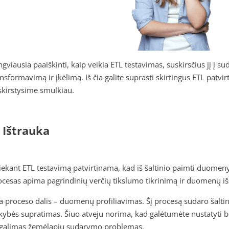
ngviausia paaiškinti, kaip veikia ETL testavimas, suskirsčius jį į s
ansformavimą ir įkėlimą. Iš čia galite suprasti skirtingus ETL patv
skirstysime smulkiau.
. Ištrauka
liekant ETL testavimą patvirtinama, kad iš šaltinio paimti duomenys 
ocesas apima pagrindinių verčių tikslumo tikrinimą ir duomenų 
ta proceso dalis – duomenų profiliavimas. Šį procesą sudaro šalti
kybės supratimas. Šiuo atveju norima, kad galėtumėte nustatyti b
 galimas žemėlapių sudarymo problemas.