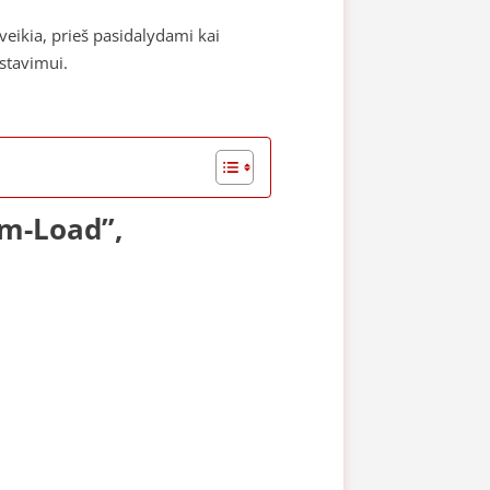
veikia, prieš pasidalydami kai
estavimui.
rm-Load”,