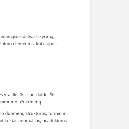
udedamąsias dalis: išskyrimą,
irtinimo elementus, kol etapus
yra tikslūs ir be klaidų. Šis
išsamumo užtikrinimą.
nio duomenų struktūros, turinio ir
et kokias anomalijas, neatitikimus