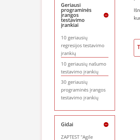
Geriausi
programinės
Iš
įrangos
kur
testavimo
įrankiai
10 geriausių
regresijos testavimo
įrankių
10 geriausių našumo
testavimo įrankių
30 geriausių
programinės įrangos
testavimo įrankių
Gidai
ZAPTEST "Agile