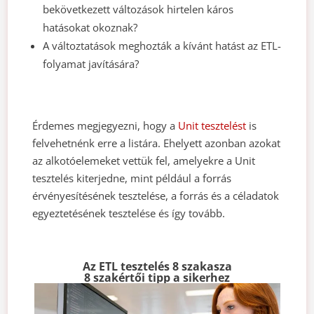
bekövetkezett változások hirtelen káros
hatásokat okoznak?
A változtatások meghozták a kívánt hatást az ETL-
folyamat javítására?
Érdemes megjegyezni, hogy a
Unit tesztelést
is
felvehetnénk erre a listára. Ehelyett azonban azokat
az alkotóelemeket vettük fel, amelyekre a Unit
tesztelés kiterjedne, mint például a forrás
érvényesítésének tesztelése, a forrás és a céladatok
egyeztetésének tesztelése és így tovább.
Az ETL tesztelés 8 szakasza
8 szakértői tipp a sikerhez