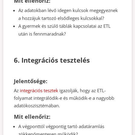
Mit ellenőriz:
Az adatokban lévő idegen kulcsok megegyeznek
a hozzájuk tartozó elsődleges kulcsokkal?
A gyermek és szülő táblák kapcsolatai az ETL
után is fennmaradnak?
6. Integrációs tesztelés
Jelentősége:
Az
integrációs tesztek
igazolják, hogy az ETL-
folyamat integrálódik-e és működik-e a nagyobb
adatökoszisztémában.
Mit ellenőriz:
A végponttól végpontig tartó adatáramlás
zökkenőmentesen működik?