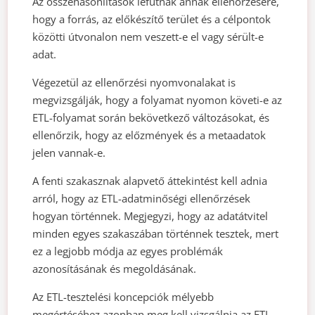
Az összehasonlítások lefutnak annak ellenőrzésére,
hogy a forrás, az előkészítő terület és a célpontok
közötti útvonalon nem veszett-e el vagy sérült-e
adat.
Végezetül az ellenőrzési nyomvonalakat is
megvizsgálják, hogy a folyamat nyomon követi-e az
ETL-folyamat során bekövetkező változásokat, és
ellenőrzik, hogy az előzmények és a metaadatok
jelen vannak-e.
A fenti szakasznak alapvető áttekintést kell adnia
arról, hogy az ETL-adatminőségi ellenőrzések
hogyan történnek. Megjegyzi, hogy az adatátvitel
minden egyes szakaszában történnek tesztek, mert
ez a legjobb módja az egyes problémák
azonosításának és megoldásának.
Az ETL-tesztelési koncepciók mélyebb
megértéséhez azonban meg kell vizsgálnia az ETL-