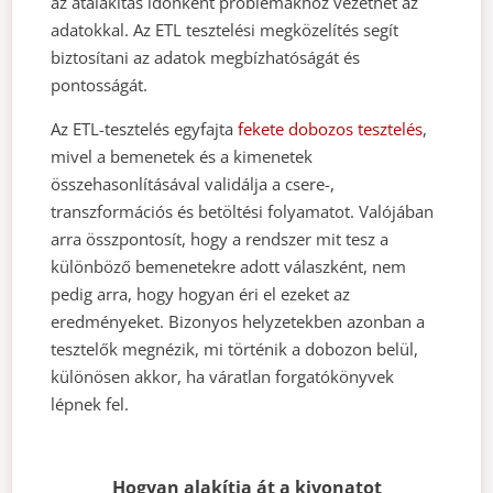
az átalakítás időnként problémákhoz vezethet az
adatokkal. Az ETL tesztelési megközelítés segít
biztosítani az adatok megbízhatóságát és
pontosságát.
Az ETL-tesztelés egyfajta
fekete dobozos tesztelés
,
mivel a bemenetek és a kimenetek
összehasonlításával validálja a csere-,
transzformációs és betöltési folyamatot. Valójában
arra összpontosít, hogy a rendszer mit tesz a
különböző bemenetekre adott válaszként, nem
pedig arra, hogy hogyan éri el ezeket az
eredményeket. Bizonyos helyzetekben azonban a
tesztelők megnézik, mi történik a dobozon belül,
különösen akkor, ha váratlan forgatókönyvek
lépnek fel.
Hogyan alakítja át a kivonatot