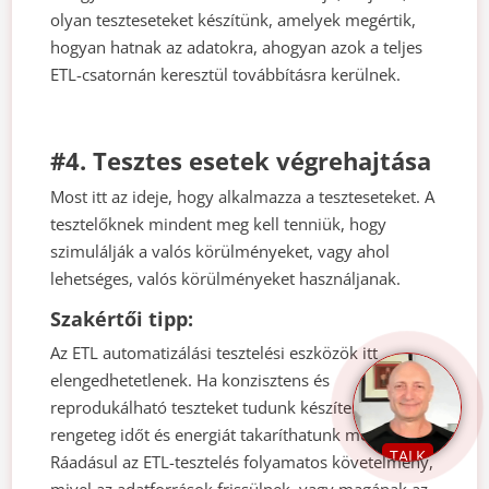
olyan teszteseteket készítünk, amelyek megértik,
hogyan hatnak az adatokra, ahogyan azok a teljes
ETL-csatornán keresztül továbbításra kerülnek.
#4. Tesztes esetek végrehajtása
Most itt az ideje, hogy alkalmazza a teszteseteket. A
tesztelőknek mindent meg kell tenniük, hogy
szimulálják a valós körülményeket, vagy ahol
lehetséges, valós körülményeket használjanak.
Szakértői tipp:
Az ETL automatizálási tesztelési eszközök itt
elengedhetetlenek. Ha konzisztens és
reprodukálható teszteket tudunk készíteni, azzal
rengeteg időt és energiát takaríthatunk meg.
TALK
Ráadásul az ETL-tesztelés folyamatos követelmény,
mivel az adatforrások frissülnek, vagy magának az