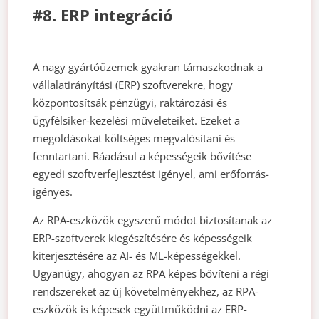
#8. ERP integráció
A nagy gyártóüzemek gyakran támaszkodnak a
vállalatirányítási (ERP) szoftverekre, hogy
központosítsák pénzügyi, raktározási és
ügyfélsiker-kezelési műveleteiket. Ezeket a
megoldásokat költséges megvalósítani és
fenntartani. Ráadásul a képességeik bővítése
egyedi szoftverfejlesztést igényel, ami erőforrás-
igényes.
Az RPA-eszközök egyszerű módot biztosítanak az
ERP-szoftverek kiegészítésére és képességeik
kiterjesztésére az AI- és ML-képességekkel.
Ugyanúgy, ahogyan az RPA képes bővíteni a régi
rendszereket az új követelményekhez, az RPA-
eszközök is képesek együttműködni az ERP-