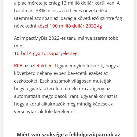
a piac mérete jelenleg 13 millió dollár körül van. A
hatalmas, 33%-os összetett éves növekedési
ütemmel azonban az iparág a következő szintre fog
növekedni
közel 100 millió dollár 2032-ig
Az ImpactMyBiz 2022-es tanulmánya szerint több
mint
10-ből 4 gyártócsapat jelenleg
RPA az üzletükben
. Ugyanennyien tervezik, hogy a
következő néhány évben bevezetik ezeket az
eszközöket. Ezek a számok világosan mutatják,
hogy a gyártási területen mekkora az igény az
automatizált megoldások iránt, ugyanakkor azt is,
hogy a korai alkalmazók még mindig képesek a
versenytársak fölé kerekedni.
Miért van szüksége a feldolgozóiparnak az