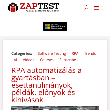
Categories:
Software Testing
RPA
Trends
AI
Videos
Courses
Subscribe
RPA automatizálás a
gyártásban –
esettanulmányok,
példák, előnyök és
kihívások