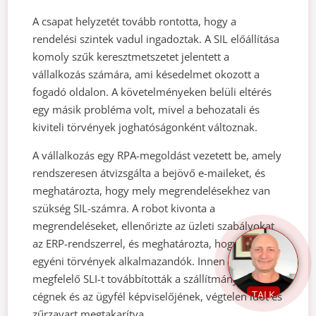
A csapat helyzetét tovább rontotta, hogy a
rendelési szintek vadul ingadoztak. A SIL előállítása
komoly szűk keresztmetszetet jelentett a
vállalkozás számára, ami késedelmet okozott a
fogadó oldalon. A követelményeken belüli eltérés
egy másik probléma volt, mivel a behozatali és
kiviteli törvények joghatóságonként változnak.
A vállalkozás egy RPA-megoldást vezetett be, amely
rendszeresen átvizsgálta a bejövő e-maileket, és
meghatározta, hogy mely megrendelésekhez van
szükség SIL-számra. A robot kivonta a
megrendeléseket, ellenőrizte az üzleti szabályokat
az ERP-rendszerrel, és meghatározta, hogy mely
egyéni törvények alkalmazandók. Innen a
megfelelő SLI-t továbbították a szállítmányozó
TALK
cégnek és az ügyfél képviselőjének, végtelen időt és
zűrzavart megtakarítva.