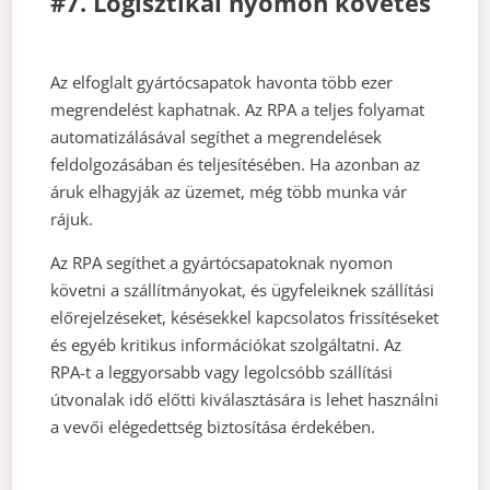
#7. Logisztikai nyomon követés
Az elfoglalt gyártócsapatok havonta több ezer
megrendelést kaphatnak. Az RPA a teljes folyamat
automatizálásával segíthet a megrendelések
feldolgozásában és teljesítésében. Ha azonban az
áruk elhagyják az üzemet, még több munka vár
rájuk.
Az RPA segíthet a gyártócsapatoknak nyomon
követni a szállítmányokat, és ügyfeleiknek szállítási
előrejelzéseket, késésekkel kapcsolatos frissítéseket
és egyéb kritikus információkat szolgáltatni. Az
RPA-t a leggyorsabb vagy legolcsóbb szállítási
útvonalak idő előtti kiválasztására is lehet használni
a vevői elégedettség biztosítása érdekében.