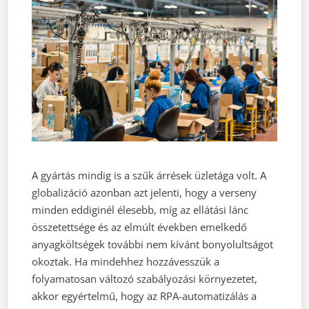
A gyártás mindig is a szűk árrések üzletága volt. A
globalizáció azonban azt jelenti, hogy a verseny
minden eddiginél élesebb, míg az ellátási lánc
összetettsége és az elmúlt években emelkedő
anyagköltségek további nem kívánt bonyolultságot
okoztak. Ha mindehhez hozzávesszük a
folyamatosan változó szabályozási környezetet,
akkor egyértelmű, hogy az RPA-automatizálás a