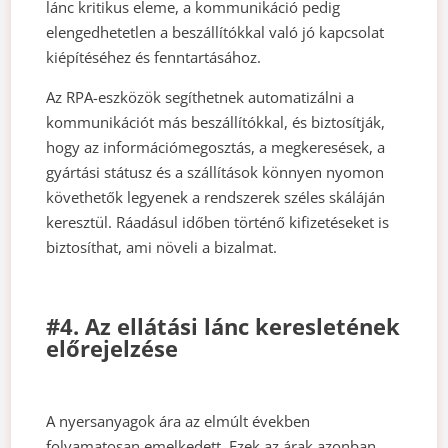
lánc kritikus eleme, a kommunikáció pedig
elengedhetetlen a beszállítókkal való jó kapcsolat
kiépítéséhez és fenntartásához.
Az RPA-eszközök segíthetnek automatizálni a
kommunikációt más beszállítókkal, és biztosítják,
hogy az információmegosztás, a megkeresések, a
gyártási státusz és a szállítások könnyen nyomon
követhetők legyenek a rendszerek széles skáláján
keresztül. Ráadásul időben történő kifizetéseket is
biztosíthat, ami növeli a bizalmat.
#4. Az ellátási lánc keresletének
előrejelzése
A nyersanyagok ára az elmúlt években
folyamatosan emelkedett. Ezek az árak azonban