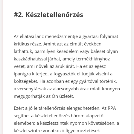
#2. Készletellenőrzés
Az ellátási lánc menedzsmentje a gyártási folyamat
kritikus része. Amint azt az elmúlt években
láthattuk, bármilyen késedelem vagy baleset olyan
kaszkádhatással járhat, amely termékhiányhoz
vezet, ami növeli az áruk árát. Ha ez az egész
iparágra kiterjed, a fogyasztók el tudják viselni a
költségeket. Ha azonban ez egy gyártóval történik,
a versenytársak az alacsonyabb árak miatt könnyen
megugorhatják az Ön üzletét.
Ezért a jó leltárellenőrzés elengedhetetlen. Az RPA
segíthet a készletellenőrzés három alapvető
elemében: a készletszintek nyomon követésében, a
készletszintre vonatkozó figyelmeztetések