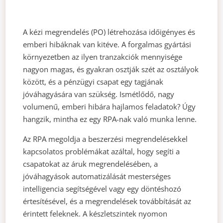
A kézi megrendelés (PO) létrehozása időigényes és
emberi hibáknak van kitéve. A forgalmas gyártási
környezetben az ilyen tranzakciók mennyisége
nagyon magas, és gyakran osztják szét az osztályok
között, és a pénzügyi csapat egy tagjának
jóváhagyására van szükség. Ismétlődő, nagy
volumenű, emberi hibára hajlamos feladatok? Úgy
hangzik, mintha ez egy RPA-nak való munka lenne.
Az RPA megoldja a beszerzési megrendelésekkel
kapcsolatos problémákat azáltal, hogy segíti a
csapatokat az áruk megrendelésében, a
jóváhagyások automatizálását mesterséges
intelligencia segítségével vagy egy döntéshozó
értesítésével, és a megrendelések továbbítását az
érintett feleknek. A készletszintek nyomon