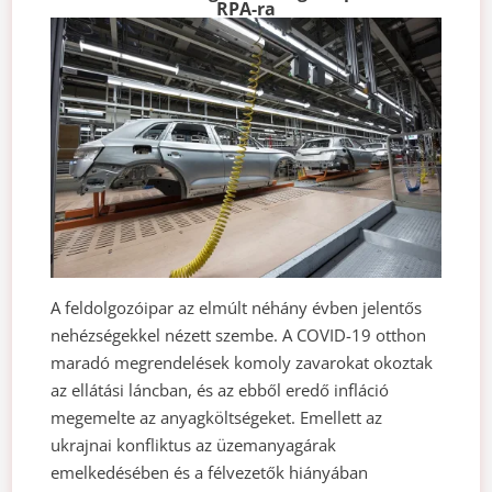
RPA-ra
A feldolgozóipar az elmúlt néhány évben jelentős
nehézségekkel nézett szembe. A COVID-19 otthon
maradó megrendelések komoly zavarokat okoztak
az ellátási láncban, és az ebből eredő infláció
megemelte az anyagköltségeket. Emellett az
ukrajnai konfliktus az üzemanyagárak
emelkedésében és a félvezetők hiányában