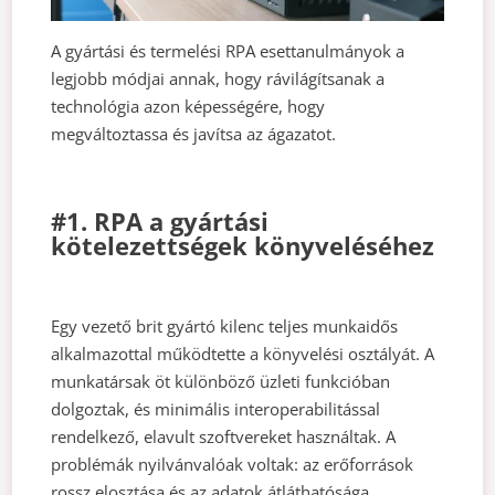
A gyártási és termelési RPA esettanulmányok a
legjobb módjai annak, hogy rávilágítsanak a
technológia azon képességére, hogy
megváltoztassa és javítsa az ágazatot.
#1. RPA a gyártási
kötelezettségek könyveléséhez
Egy vezető brit gyártó kilenc teljes munkaidős
alkalmazottal működtette a könyvelési osztályát. A
munkatársak öt különböző üzleti funkcióban
dolgoztak, és minimális interoperabilitással
rendelkező, elavult szoftvereket használtak. A
problémák nyilvánvalóak voltak: az erőforrások
rossz elosztása és az adatok átláthatósága,