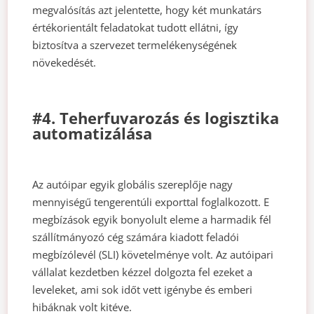
megvalósítás azt jelentette, hogy két munkatárs
értékorientált feladatokat tudott ellátni, így
biztosítva a szervezet termelékenységének
növekedését.
#4. Teherfuvarozás és logisztika
automatizálása
Az autóipar egyik globális szereplője nagy
mennyiségű tengerentúli exporttal foglalkozott. E
megbízások egyik bonyolult eleme a harmadik fél
szállítmányozó cég számára kiadott feladói
megbízólevél (SLI) követelménye volt. Az autóipari
vállalat kezdetben kézzel dolgozta fel ezeket a
leveleket, ami sok időt vett igénybe és emberi
hibáknak volt kitéve.