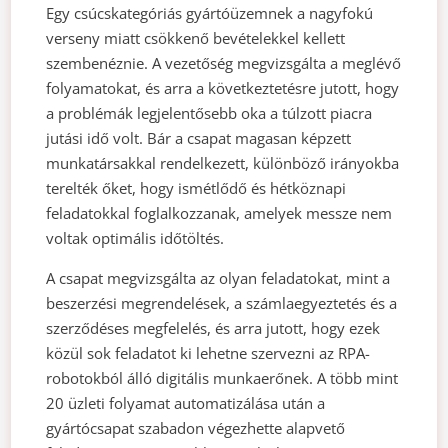
Egy csúcskategóriás gyártóüzemnek a nagyfokú
verseny miatt csökkenő bevételekkel kellett
szembenéznie. A vezetőség megvizsgálta a meglévő
folyamatokat, és arra a következtetésre jutott, hogy
a problémák legjelentősebb oka a túlzott piacra
jutási idő volt. Bár a csapat magasan képzett
munkatársakkal rendelkezett, különböző irányokba
terelték őket, hogy ismétlődő és hétköznapi
feladatokkal foglalkozzanak, amelyek messze nem
voltak optimális időtöltés.
A csapat megvizsgálta az olyan feladatokat, mint a
beszerzési megrendelések, a számlaegyeztetés és a
szerződéses megfelelés, és arra jutott, hogy ezek
közül sok feladatot ki lehetne szervezni az RPA-
robotokból álló digitális munkaerőnek. A több mint
20 üzleti folyamat automatizálása után a
gyártócsapat szabadon végezhette alapvető