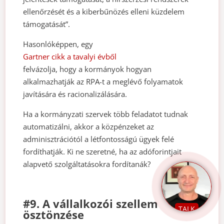
ellenőrzését és a kiberbűnözés elleni küzdelem
támogatását”.
Hasonlóképpen, egy
Gartner cikk a tavalyi évből
felvázolja, hogy a kormányok hogyan
alkalmazhatják az RPA-t a meglévő folyamatok
javítására és racionalizálására.
Ha a kormányzati szervek több feladatot tudnak
automatizálni, akkor a közpénzeket az
adminisztrációtól a létfontosságú ügyek felé
fordíthatják. Ki ne szeretné, ha az adóforintjait
alapvető szolgáltatásokra fordítanák?
#9. A vállalkozói szellem
TALK
ösztönzése