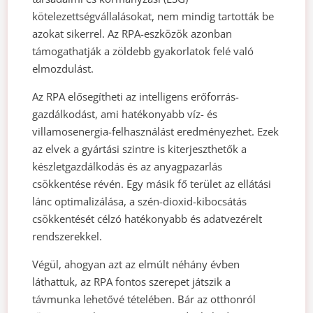
kötelezettségvállalásokat, nem mindig tartották be
azokat sikerrel. Az RPA-eszközök azonban
támogathatják a zöldebb gyakorlatok felé való
elmozdulást.
Az RPA elősegítheti az intelligens erőforrás-
gazdálkodást, ami hatékonyabb víz- és
villamosenergia-felhasználást eredményezhet. Ezek
az elvek a gyártási szintre is kiterjeszthetők a
készletgazdálkodás és az anyagpazarlás
csökkentése révén. Egy másik fő terület az ellátási
lánc optimalizálása, a szén-dioxid-kibocsátás
csökkentését célzó hatékonyabb és adatvezérelt
rendszerekkel.
Végül, ahogyan azt az elmúlt néhány évben
láthattuk, az RPA fontos szerepet játszik a
távmunka lehetővé tételében. Bár az otthonról