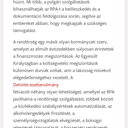
húzni. Mi több, a polgári szolgáltatások
kihasználhatják az RPA-t a beilleszkedés és a
dokumentáció feldolgozása során, segítve az
embereket abban, hogy megkapják a szükséges
támogatást.
A rendőrség egy másik olyan kormányzati szerv,
amelyet az elmúlt évtizedekben súlyosan érintettek
a finanszírozási megszorítások. Az Egyesült
Királyságban a költségvetési megszorítások
különösen durvák voltak, ami a lakosság növekvő
elégedetlenségéhez vezetett. A
Deloitte esettanulmány
felvázolt néhány olyan lehetőséget, amellyel az RPA
javíthatná a rendőrségi szolgáltatást, többek között
„a közlekedési szabálysértések automatizálását, az
alkoholengedélyek frissítését, a
személyiségvizsgálatok elvégzését, a bűnügyi
jelentések támogatását, a hírszerzési rendszerek