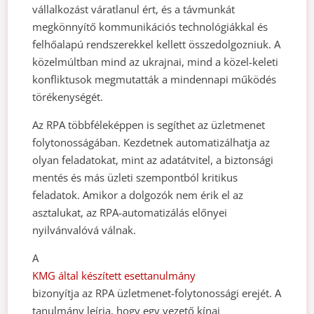
vállalkozást váratlanul ért, és a távmunkát
megkönnyítő kommunikációs technológiákkal és
felhőalapú rendszerekkel kellett összedolgozniuk. A
közelmúltban mind az ukrajnai, mind a közel-keleti
konfliktusok megmutatták a mindennapi működés
törékenységét.
Az RPA többféleképpen is segíthet az üzletmenet
folytonosságában. Kezdetnek automatizálhatja az
olyan feladatokat, mint az adatátvitel, a biztonsági
mentés és más üzleti szempontból kritikus
feladatok. Amikor a dolgozók nem érik el az
asztalukat, az RPA-automatizálás előnyei
nyilvánvalóvá válnak.
A
KMG által készített esettanulmány
bizonyítja az RPA üzletmenet-folytonossági erejét. A
tanulmány leírja, hogy egy vezető kínai