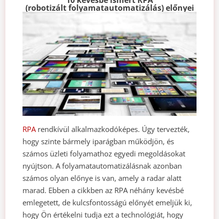
10 kevésbé ismert RPA
(robotizált folyamatautomatizálás) előnyei
RPA
rendkívül alkalmazkodóképes. Úgy tervezték,
hogy szinte bármely iparágban működjön, és
számos üzleti folyamathoz egyedi megoldásokat
nyújtson. A folyamatautomatizálásnak azonban
számos olyan előnye is van, amely a radar alatt
marad. Ebben a cikkben az RPA néhány kevésbé
emlegetett, de kulcsfontosságú előnyét emeljük ki,
hogy Ön értékelni tudja ezt a technológiát, hogy