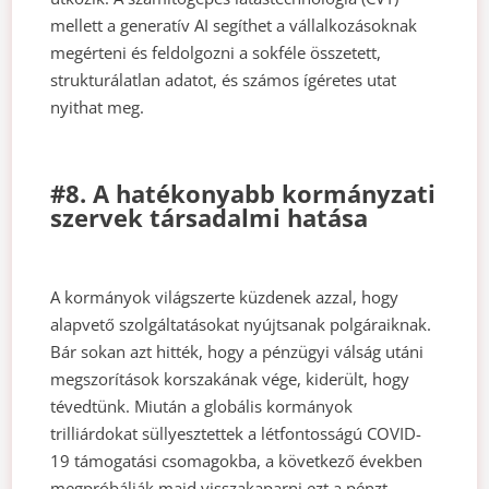
mellett a generatív AI segíthet a vállalkozásoknak
megérteni és feldolgozni a sokféle összetett,
strukturálatlan adatot, és számos ígéretes utat
nyithat meg.
#8. A hatékonyabb kormányzati
szervek társadalmi hatása
A kormányok világszerte küzdenek azzal, hogy
alapvető szolgáltatásokat nyújtsanak polgáraiknak.
Bár sokan azt hitték, hogy a pénzügyi válság utáni
megszorítások korszakának vége, kiderült, hogy
tévedtünk. Miután a globális kormányok
trilliárdokat süllyesztettek a létfontosságú COVID-
19 támogatási csomagokba, a következő években
megpróbálják majd visszakaparni ezt a pénzt.