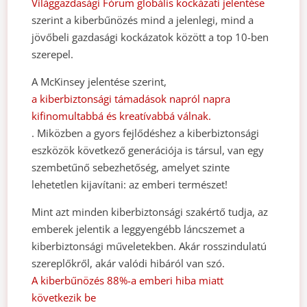
Világgazdasági Fórum globális kockázati jelentése
szerint a kiberbűnözés mind a jelenlegi, mind a
jövőbeli gazdasági kockázatok között a top 10-ben
szerepel.
A McKinsey jelentése szerint,
a kiberbiztonsági támadások napról napra
kifinomultabbá és kreatívabbá válnak.
. Miközben a gyors fejlődéshez a kiberbiztonsági
eszközök következő generációja is társul, van egy
szembetűnő sebezhetőség, amelyet szinte
lehetetlen kijavítani: az emberi természet!
Mint azt minden kiberbiztonsági szakértő tudja, az
emberek jelentik a leggyengébb láncszemet a
kiberbiztonsági műveletekben. Akár rosszindulatú
szereplőkről, akár valódi hibáról van szó.
A kiberbűnözés 88%-a emberi hiba miatt
következik be