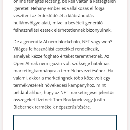
online felhajtás lecseng, be kell váltania kétségtelen
ígéretét. Néhány ember és vállalkozás el fogja
veszíteni az érdeklődését a kiábrándulás
hullámvölgye alatt, mivel a bevételt generáló
felhasználási esetek elérhetetlennek bizonyulnak.
De a generatív AI nem blockchain, NFT vagy web3.
Világos felhasználási esetekkel rendelkezik,
amelyek kézzelfogható értéket teremthetnek. Az
Open AI-nak nem igazán volt szüksége hatalmas
marketingkampányra a termék bevezetéséhez. Ha
valami, akkor a marketingnek több köze volt egy
termékvezérelt növekedési kampányhoz, mint
például ahhoz, hogy az NFT marketingesei jelentős
összegeket fizetnek Tom Bradynek vagy Justin
Biebernek termékeik népszerűsítésére.