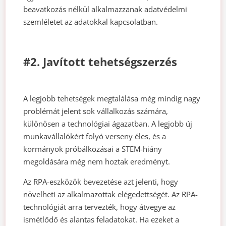
beavatkozás nélkül alkalmazzanak adatvédelmi
szemléletet az adatokkal kapcsolatban.
#2. Javított tehetségszerzés
A legjobb tehetségek megtalálása még mindig nagy
problémát jelent sok vállalkozás számára,
különösen a technológiai ágazatban. A legjobb új
munkavállalókért folyó verseny éles, és a
kormányok próbálkozásai a STEM-hiány
megoldására még nem hoztak eredményt.
Az RPA-eszközök bevezetése azt jelenti, hogy
növelheti az alkalmazottak elégedettségét. Az RPA-
technológiát arra tervezték, hogy átvegye az
ismétlődő és alantas feladatokat. Ha ezeket a