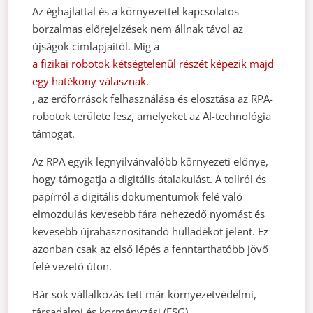
Az éghajlattal és a környezettel kapcsolatos
borzalmas előrejelzések nem állnak távol az
újságok címlapjaitól. Míg a
a fizikai robotok kétségtelenül részét képezik majd
egy hatékony válasznak.
, az erőforrások felhasználása és elosztása az RPA-
robotok területe lesz, amelyeket az AI-technológia
támogat.
Az RPA egyik legnyilvánvalóbb környezeti előnye,
hogy támogatja a digitális átalakulást. A tollról és
papírról a digitális dokumentumok felé való
elmozdulás kevesebb fára nehezedő nyomást és
kevesebb újrahasznosítandó hulladékot jelent. Ez
azonban csak az első lépés a fenntarthatóbb jövő
felé vezető úton.
Bár sok vállalkozás tett már környezetvédelmi,
társadalmi és kormányzási (ESG)