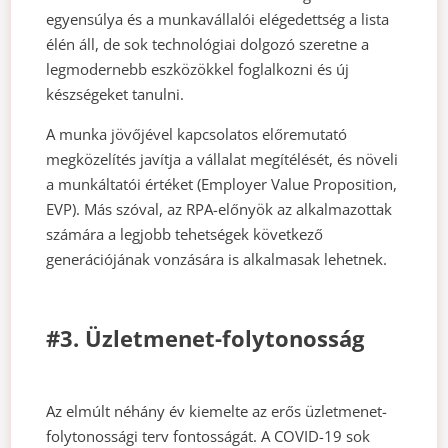
egyensúlya és a munkavállalói elégedettség a lista
élén áll, de sok technológiai dolgozó szeretne a
legmodernebb eszközökkel foglalkozni és új
készségeket tanulni.
A munka jövőjével kapcsolatos előremutató
megközelítés javítja a vállalat megítélését, és növeli
a munkáltatói értéket (Employer Value Proposition,
EVP). Más szóval, az RPA-előnyök az alkalmazottak
számára a legjobb tehetségek következő
generációjának vonzására is alkalmasak lehetnek.
#3. Üzletmenet-folytonosság
Az elmúlt néhány év kiemelte az erős üzletmenet-
folytonossági terv fontosságát. A COVID-19 sok