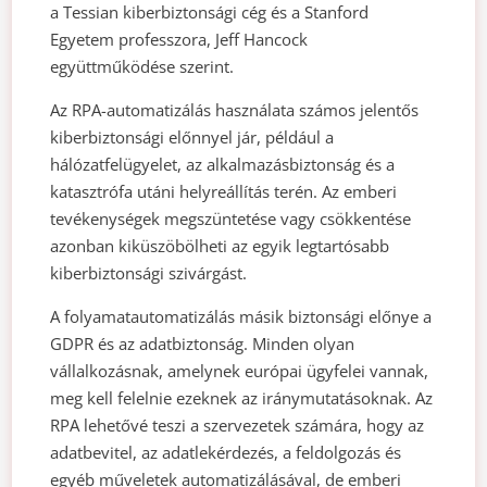
a Tessian kiberbiztonsági cég és a Stanford
Egyetem professzora, Jeff Hancock
együttműködése szerint.
Az RPA-automatizálás használata számos jelentős
kiberbiztonsági előnnyel jár, például a
hálózatfelügyelet, az alkalmazásbiztonság és a
katasztrófa utáni helyreállítás terén. Az emberi
tevékenységek megszüntetése vagy csökkentése
azonban kiküszöbölheti az egyik legtartósabb
kiberbiztonsági szivárgást.
A folyamatautomatizálás másik biztonsági előnye a
GDPR és az adatbiztonság. Minden olyan
vállalkozásnak, amelynek európai ügyfelei vannak,
meg kell felelnie ezeknek az iránymutatásoknak. Az
RPA lehetővé teszi a szervezetek számára, hogy az
adatbevitel, az adatlekérdezés, a feldolgozás és
egyéb műveletek automatizálásával, de emberi