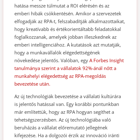
hatása messze túlmutat a ROI elérésén és az
emberi hibák csökkentésén. Amikor a szervezetek
elfogadják az RPA-t, felszabadítják alkalmazottaikat,
hogy kreatívabb és értékorientáltabb feladatokkal
foglalkozzanak, amelyek jobban illeszkednek az
emberi intelligenciához. A kutatások azt mutatják,
hogy a munkavállalók elégedettségének
növekedése jelentős. Valóban, egy
A Forbes Insight
tanulmánya szerint a vállalatok 92%-ánál nőtt a
munkahelyi elégedettség az RPA-megoldás
bevezetése után.
Az új technológiák bevezetése a vállalati kultúrára
is jelentős hatással van. Egy korábbi pontunkban
már említettük, hogy az RPA hogyan segíthet a
tehetségszerzésben. Az új technológiába való
beruházás a vállalat előremutató jellegének
kifejezése. Ha a dolgozói érzik az innováció iránti