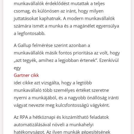
munkavállalók érdeklődést mutattak a teljes
csomag, és különösen az iránt, hogy milyen
juttatásokat kaphatnak. A modern munkavállalók
számára ismét a munka és a magánélet egyensúlya
a legfontosabb.
A Gallup felmérése szerint azonban a
munkavállalók másik fontos prioritása az volt, hogy
„azt tegyék, amihez a legjobban értenek”. Ezenkívül
egy
Gartner cikk
idei cikke azt vizsgálta, hogy a legtöbb
munkavállaló több személyes értéket szeretne
nyerni a munkájából, és a nagyobb önállóság iránti
vágyat nevezte meg kulcsfontosságú vágyként.
Az RPA a hétköznapi és kiszámítható feladatok
automatizálásával növeli a munkahelyi
hatékonyságot. Az ilyen munkák gépesítésének