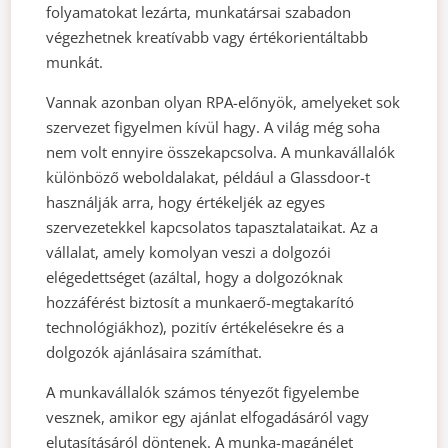
folyamatokat lezárta, munkatársai szabadon
végezhetnek kreatívabb vagy értékorientáltabb
munkát.
Vannak azonban olyan RPA-előnyök, amelyeket sok
szervezet figyelmen kívül hagy. A világ még soha
nem volt ennyire összekapcsolva. A munkavállalók
különböző weboldalakat, például a Glassdoor-t
használják arra, hogy értékeljék az egyes
szervezetekkel kapcsolatos tapasztalataikat. Az a
vállalat, amely komolyan veszi a dolgozói
elégedettséget (azáltal, hogy a dolgozóknak
hozzáférést biztosít a munkaerő-megtakarító
technológiákhoz), pozitív értékelésekre és a
dolgozók ajánlásaira számíthat.
A munkavállalók számos tényezőt figyelembe
vesznek, amikor egy ajánlat elfogadásáról vagy
elutasításáról döntenek. A munka-magánélet