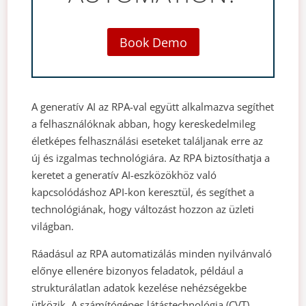
Book Demo
A generatív AI az RPA-val együtt alkalmazva segíthet
a felhasználóknak abban, hogy kereskedelmileg
életképes felhasználási eseteket találjanak erre az
új és izgalmas technológiára. Az RPA biztosíthatja a
keretet a generatív AI-eszközökhöz való
kapcsolódáshoz API-kon keresztül, és segíthet a
technológiának, hogy változást hozzon az üzleti
világban.
Ráadásul az RPA automatizálás minden nyilvánvaló
előnye ellenére bizonyos feladatok, például a
strukturálatlan adatok kezelése nehézségekbe
ütközik. A számítógépes látástechnológia (CVT)