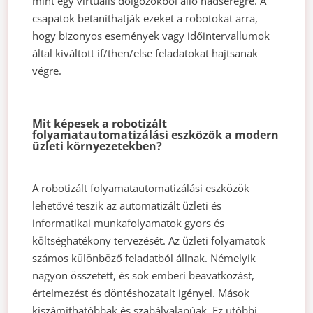
mint egy virtuális dolgozókból álló hadseregre. A
csapatok betaníthatják ezeket a robotokat arra,
hogy bizonyos események vagy időintervallumok
által kiváltott if/then/else feladatokat hajtsanak
végre.
Mit képesek a robotizált
folyamatautomatizálási eszközök a modern
üzleti környezetekben?
A robotizált folyamatautomatizálási eszközök
lehetővé teszik az automatizált üzleti és
informatikai munkafolyamatok gyors és
költséghatékony tervezését. Az üzleti folyamatok
számos különböző feladatból állnak. Némelyik
nagyon összetett, és sok emberi beavatkozást,
értelmezést és döntéshozatalt igényel. Mások
kiszámíthatóbbak és szabályalapúak. Ez utóbbi