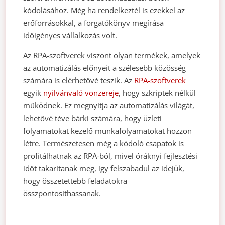
kódolásához. Még ha rendelkeztél is ezekkel az
erőforrásokkal, a forgatókönyv megírása
időigényes vállalkozás volt.
Az RPA-szoftverek viszont olyan termékek, amelyek
az automatizálás előnyeit a szélesebb közösség
számára is elérhetővé teszik. Az
RPA-szoftverek
egyik
nyilvánvaló vonzereje
, hogy szkriptek nélkül
működnek. Ez megnyitja az automatizálás világát,
lehetővé téve bárki számára, hogy üzleti
folyamatokat kezelő munkafolyamatokat hozzon
létre. Természetesen még a kódoló csapatok is
profitálhatnak az RPA-ból, mivel óráknyi fejlesztési
időt takarítanak meg, így felszabadul az idejük,
hogy összetettebb feladatokra
összpontosíthassanak.