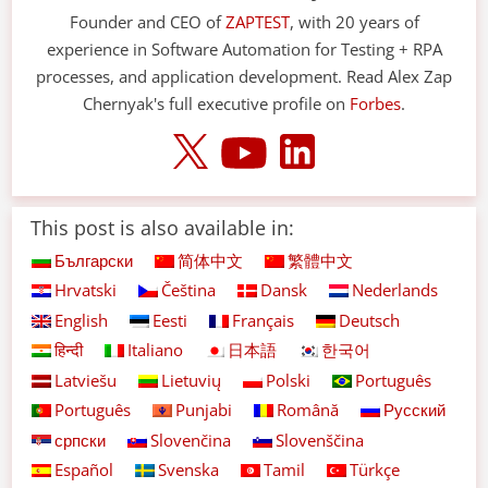
Founder and CEO of
ZAPTEST
, with 20 years of
experience in Software Automation for Testing + RPA
processes, and application development. Read Alex Zap
Chernyak's full executive profile on
Forbes
.
This post is also available in:
Български
简体中文
繁體中文
Hrvatski
Čeština
Dansk
Nederlands
English
Eesti
Français
Deutsch
हिन्दी
Italiano
日本語
한국어
Latviešu
Lietuvių
Polski
Português
Português
Punjabi
Română
Русский
српски
Slovenčina
Slovenščina
Español
Svenska
Tamil
Türkçe