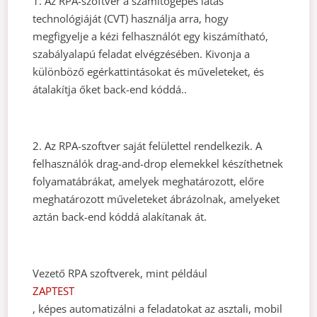
1. Az RPA-szoftver a számítógépes látás
technológiáját (CVT) használja arra, hogy
megfigyelje a kézi felhasználót egy kiszámítható,
szabályalapú feladat elvégzésében. Kivonja a
különböző egérkattintásokat és műveleteket, és
átalakítja őket back-end kóddá.
.
2. Az RPA-szoftver saját felülettel rendelkezik. A
felhasználók drag-and-drop elemekkel készíthetnek
folyamatábrákat, amelyek meghatározott, előre
meghatározott műveleteket ábrázolnak, amelyeket
aztán back-end kóddá alakítanak át.
Vezető RPA szoftverek, mint például
ZAPTEST
, képes automatizálni a feladatokat az asztali, mobil