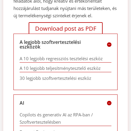
feladatok alól, hogy kreatív és értékorientált
hozzájárulást tudjanak nyújtani más területeken, és
új termelékenységi szinteket érjenek el.
Download post as PDF
A legjobb szoftvertesztelési
eszközök
A 10 legjobb regressziós tesztelési eszköz
A 10 legjobb teljesítménytesztelő eszköz
30 legjobb szoftvertesztelési eszköz
AI
Copilots és generatív AI az RPA-ban /
Szoftvertesztelésben