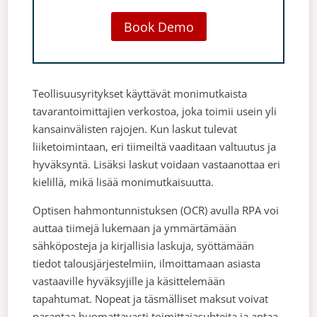
Book Demo
Teollisuusyritykset käyttävät monimutkaista
tavarantoimittajien verkostoa, joka toimii usein yli
kansainvälisten rajojen. Kun laskut tulevat
liiketoimintaan, eri tiimeiltä vaaditaan valtuutus ja
hyväksyntä. Lisäksi laskut voidaan vastaanottaa eri
kielillä, mikä lisää monimutkaisuutta.
Optisen hahmontunnistuksen (OCR) avulla RPA voi
auttaa tiimejä lukemaan ja ymmärtämään
sähköposteja ja kirjallisia laskuja, syöttämään
tiedot talousjärjestelmiin, ilmoittamaan asiasta
vastaaville hyväksyjille ja käsittelemään
tapahtumat. Nopeat ja täsmälliset maksut voivat
parantaa huomattavasti toimittajasuhteita ja antaa