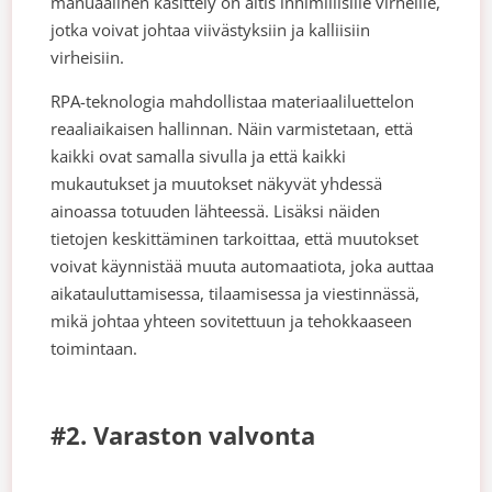
manuaalinen käsittely on altis inhimillisille virheille,
jotka voivat johtaa viivästyksiin ja kalliisiin
virheisiin.
RPA-teknologia mahdollistaa materiaaliluettelon
reaaliaikaisen hallinnan. Näin varmistetaan, että
kaikki ovat samalla sivulla ja että kaikki
mukautukset ja muutokset näkyvät yhdessä
ainoassa totuuden lähteessä. Lisäksi näiden
tietojen keskittäminen tarkoittaa, että muutokset
voivat käynnistää muuta automaatiota, joka auttaa
aikatauluttamisessa, tilaamisessa ja viestinnässä,
mikä johtaa yhteen sovitettuun ja tehokkaaseen
toimintaan.
#2. Varaston valvonta