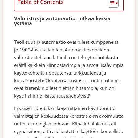
Table of Contents
Valmistus ja automaatio: pitkäaikaisia
ystäviä
Teollisuus ja automaatio ovat olleet kumppaneita
jo 1900-luvulta lähtien. Automaatiokoneiden
valmistus tehtaan lattioilla on tehnyt robotiikasta
eräitä kaikkein kiinnostavimpia ja arvoa lisäävimpiä
käyttökohteita nopeutensa, tarkkuutensa ja
kustannustehokkuutensa ansiosta. Tuotantotiimit
ovat kuitenkin olleet hieman hitaampia, kun on
kyse hallinnollisista taustatehtävistä.
Fyysisen robotiikan laajamittainen käyttöönotto
valmistajien keskuudessa korostaa alan avoimuutta
uutta teknologiaa kohtaan. Kilpailuhalukkuus oli
syynä siihen, että alalla otettiin käyttöön koneellisia