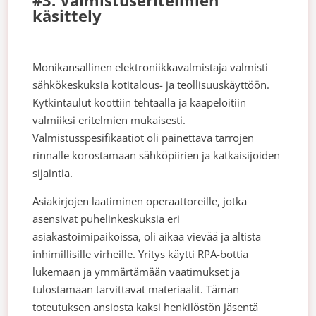
#3. Valmistuseritelmien
käsittely
Monikansallinen elektroniikkavalmistaja valmisti
sähkökeskuksia kotitalous- ja teollisuuskäyttöön.
Kytkintaulut koottiin tehtaalla ja kaapeloitiin
valmiiksi eritelmien mukaisesti.
Valmistusspesifikaatiot oli painettava tarrojen
rinnalle korostamaan sähköpiirien ja katkaisijoiden
sijaintia.
Asiakirjojen laatiminen operaattoreille, jotka
asensivat puhelinkeskuksia eri
asiakastoimipaikoissa, oli aikaa vievää ja altista
inhimillisille virheille. Yritys käytti RPA-bottia
lukemaan ja ymmärtämään vaatimukset ja
tulostamaan tarvittavat materiaalit. Tämän
toteutuksen ansiosta kaksi henkilöstön jäsentä