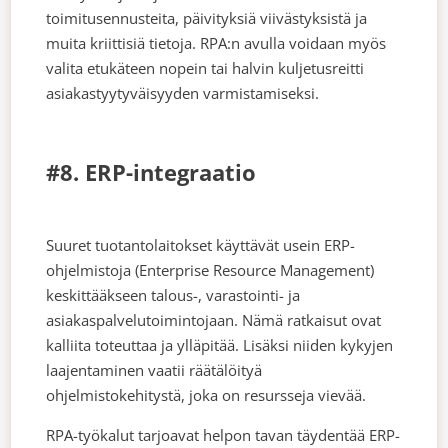
toimitusennusteita, päivityksiä viivästyksistä ja
muita kriittisiä tietoja. RPA:n avulla voidaan myös
valita etukäteen nopein tai halvin kuljetusreitti
asiakastyytyväisyyden varmistamiseksi.
#8. ERP-integraatio
Suuret tuotantolaitokset käyttävät usein ERP-
ohjelmistoja (Enterprise Resource Management)
keskittääkseen talous-, varastointi- ja
asiakaspalvelutoimintojaan. Nämä ratkaisut ovat
kalliita toteuttaa ja ylläpitää. Lisäksi niiden kykyjen
laajentaminen vaatii räätälöityä
ohjelmistokehitystä, joka on resursseja vievää.
RPA-työkalut tarjoavat helpon tavan täydentää ERP-