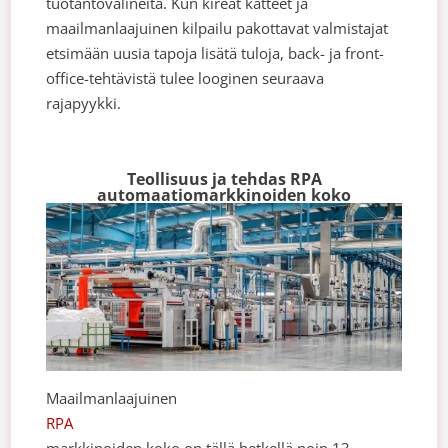
tuotantovälineitä. Kun kireät katteet ja
maailmanlaajuinen kilpailu pakottavat valmistajat
etsimään uusia tapoja lisätä tuloja, back- ja front-
office-tehtävistä tulee looginen seuraava
rajapyykki.
Teollisuus ja tehdas RPA
automaatiomarkkinoiden koko
Maailmanlaajuinen
RPA