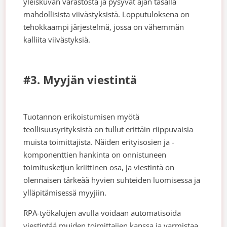
yleiskuvan varastosta ja pysyvät ajan tasalla
mahdollisista viivästyksistä. Lopputuloksena on
tehokkaampi järjestelmä, jossa on vähemmän
kalliita viivästyksiä.
#3. Myyjän viestintä
Tuotannon erikoistumisen myötä
teollisuusyrityksistä on tullut erittäin riippuvaisia
muista toimittajista. Näiden erityisosien ja -
komponenttien hankinta on onnistuneen
toimitusketjun kriittinen osa, ja viestintä on
olennaisen tärkeää hyvien suhteiden luomisessa ja
ylläpitämisessä myyjiin.
RPA-työkalujen avulla voidaan automatisoida
viestintää muiden toimittajien kanssa ja varmistaa,