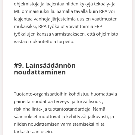
ohjelmistoja ja laajentaa niiden kykyjä tekoäly- ja
ML-ominaisuuksilla. Samalla tavalla kuin RPA voi
laajentaa vanhoja järjestelmiä uusien vaatimusten
mukaisiksi, RPA-työkalut voivat toimia ERP-
työkalujen kanssa varmistaakseen, että ohjelmisto
vastaa mukautettuja tarpeita.
#9. Lainsäädännön
noudattaminen
Tuotanto-organisaatioihin kohdistuu huomattavia
paineita noudattaa terveys- ja turvallisuus-,
riskinhallinta- ja tuotantostandardeja. Nämä
säännökset muuttuvat ja kehittyvät jatkuvasti, ja
niiden noudattamisen varmistamiseksi niitä
tarkastetaan usein.