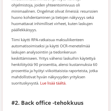
ohjelmistoja, joiden yhteentoimivuus oli
minimaalinen. Ongelmat olivat ilmeisiä: resurssien
huono kohdentaminen ja tietojen näkyvyys sekä
huomattavat inhimilliset virheet, kuten laskujen
päällekkäisyys.
Tiimi käytti RPA-ratkaisua maksuliikenteen
automatisoimiseksi ja käytti OCR-menetelmää
laskujen analysointiin ja tiedonkeruun
keskittämiseen. Yritys vähensi laskuihin käytettyä
henkilötyötä 90 prosenttia, alensi kustannuksia 60
prosenttia ja hyötyi viikoittaisista raporteista, jotka
mahdollistivat hyvän näkyvyyden yrityksen
suorituskyvystä.
Lue lisää täältä.
#2. Back office -tehokkuus