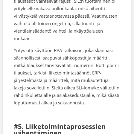
tilaustasot vaihtelivat rajusti. SIL:n tuottaminen oli
yritykselle vakava pullonkaula, mikä aiheutti
viivästyksiä vastaanottavassa päässä. Vaatimusten
vaihtelu oli toinen ongelma, sillä tuonti- ja
vientilainsäädäntö vaihteli lainkäyttöalueen
mukaan.
Yritys otti käyttöön RPA-ratkaisun, joka skannasi
säännöllisesti saapuvat sähköpostit ja määritti,
mitkä tilaukset tarvitsivat SIL-numeron. Botti poimi
tilaukset, tarkisti liiketoimintasäännöt ERP-
järjestelmästä ja määritteli, mitä mukautettuja
lakeja sovellettiin. Sieltä oikea SLI-lomake välitettiin
rahdinkuljettajalle ja asiakasedustajalle, mikä säästi
loputtomasti aikaa ja sekaannusta.
#5. Liiketoimintaprosessien
vähentäminen