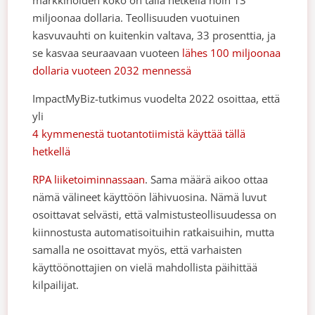
markkinoiden koko on tällä hetkellä noin 13
miljoonaa dollaria. Teollisuuden vuotuinen
kasvuvauhti on kuitenkin valtava, 33 prosenttia, ja
se kasvaa seuraavaan vuoteen
lähes 100 miljoonaa
dollaria vuoteen 2032 mennessä
ImpactMyBiz-tutkimus vuodelta 2022 osoittaa, että
yli
4 kymmenestä tuotantotiimistä käyttää tällä
hetkellä
RPA liiketoiminnassaan
. Sama määrä aikoo ottaa
nämä välineet käyttöön lähivuosina. Nämä luvut
osoittavat selvästi, että valmistusteollisuudessa on
kiinnostusta automatisoituihin ratkaisuihin, mutta
samalla ne osoittavat myös, että varhaisten
käyttöönottajien on vielä mahdollista päihittää
kilpailijat.