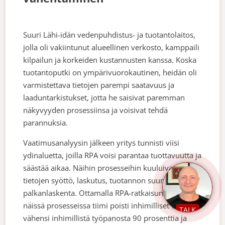
Suuri Lähi-idän vedenpuhdistus- ja tuotantolaitos,
jolla oli vakiintunut alueellinen verkosto, kamppaili
kilpailun ja korkeiden kustannusten kanssa. Koska
tuotantoputki on ympärivuorokautinen, heidän oli
varmistettava tietojen parempi saatavuus ja
laaduntarkistukset, jotta he saisivat paremman
näkyvyyden prosessiinsa ja voisivat tehdä
parannuksia.
Vaatimusanalyysin jälkeen yritys tunnisti viisi
ydinaluetta, joilla RPA voisi parantaa tuottavuutta ja
säästää aikaa. Näihin prosesseihin kuuluivat
tietojen syöttö, laskutus, tuotannon suunnittelu ja
palkanlaskenta. Ottamalla RPA-ratkaisun käyttöön
näissä prosesseissa tiimi poisti inhimilliset virheet,
TALK
vähensi inhimillistä työpanosta 90 prosenttia ja