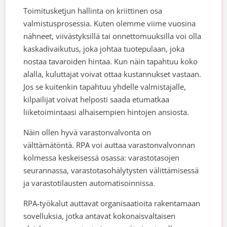
Toimitusketjun hallinta on kriittinen osa
valmistusprosessia. Kuten olemme viime vuosina
nähneet, viivästyksillä tai onnettomuuksilla voi olla
kaskadivaikutus, joka johtaa tuotepulaan, joka
nostaa tavaroiden hintaa. Kun näin tapahtuu koko
alalla, kuluttajat voivat ottaa kustannukset vastaan.
Jos se kuitenkin tapahtuu yhdelle valmistajalle,
kilpailijat voivat helposti saada etumatkaa
liiketoimintaasi alhaisempien hintojen ansiosta.
Näin ollen hyvä varastonvalvonta on
välttämätöntä. RPA voi auttaa varastonvalvonnan
kolmessa keskeisessä osassa: varastotasojen
seurannassa, varastotasohälytysten välittämisessä
ja varastotilausten automatisoinnissa.
RPA-työkalut auttavat organisaatioita rakentamaan
sovelluksia, jotka antavat kokonaisvaltaisen