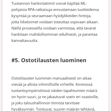
Tuotannon hankintatiimit voivat käyttää ML-
pohjaisia RPA-ratkaisuja ennustamaan tuotteidensa
kysyntää ja seuraamaan hyödykkeiden hintoja,
jotta liiketoimet voidaan toteuttaa sopivaan aikaan.
Näillä prosesseilla voidaan varmistaa, että tavarat
hankitaan mahdollisimman edullisesti, ja parantaa
kannattavuutta.
#5. Ostotilausten luominen
Ostotilausten luominen manuaalisesti on aikaa
vievää ja altista inhimillisille virheille. Kiireisissä
tuotantoympäristöissä näiden tapahtumien määrä
on hyvin suuri, ja ne jakautuvat usein eri osastoille,
ja joku taloushallinnon tiimistä tarvitsee
hyväksynnän. Toistuvat, suuren määrän tehtäviä,