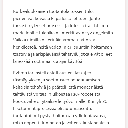
Korkealuokkaisen tuotantolaitoksen tulot
pienenivät kovasta kilpailusta johtuen. Johto
tarkasti nykyiset prosessit ja totesi, että liiallinen
markkinoille tuloaika oli merkittävin syy ongelmiin.
Vaikka tiimillä oli erittäin ammattitaitoista
henkilöstöä, heitä vedettiin eri suuntiin hoitamaan
toistuvia ja arkipäiväisiä tehtäviä, jotka eivät olleet
läheskään optimaalista ajankäyttöä.
Ryhmä tarkasteli ostotilausten, laskujen
täsmäytyksen ja sopimusten noudattamisen
kaltaisia tehtäviä ja päätteli, että monet näistä
tehtävistä voitaisiin ulkoistaa RPA-roboteista
koostuvalle digitaaliselle työvoimalle. Kun yli 20
liiketoimintaprosessia oli automatisoitu,
tuotantotiimi pystyi hoitamaan ydintehtävänsä,
mikä nopeutti tuotantoa ja vähensi kustannuksia