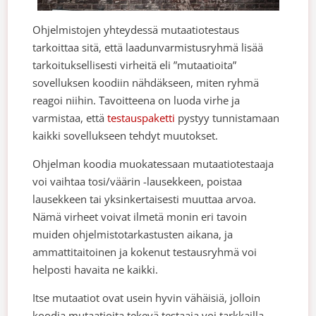
Ohjelmistojen yhteydessä mutaatiotestaus
tarkoittaa sitä, että laadunvarmistusryhmä lisää
tarkoituksellisesti virheitä eli ”mutaatioita”
sovelluksen koodiin nähdäkseen, miten ryhmä
reagoi niihin. Tavoitteena on luoda virhe ja
varmistaa, että
testauspaketti
pystyy tunnistamaan
kaikki sovellukseen tehdyt muutokset.
Ohjelman koodia muokatessaan mutaatiotestaaja
voi vaihtaa tosi/väärin -lausekkeen, poistaa
lausekkeen tai yksinkertaisesti muuttaa arvoa.
Nämä virheet voivat ilmetä monin eri tavoin
muiden ohjelmistotarkastusten aikana, ja
ammattitaitoinen ja kokenut testausryhmä voi
helposti havaita ne kaikki.
Itse mutaatiot ovat usein hyvin vähäisiä, jolloin
koodia mutaatioita tekevä testaaja voi tarkkailla,