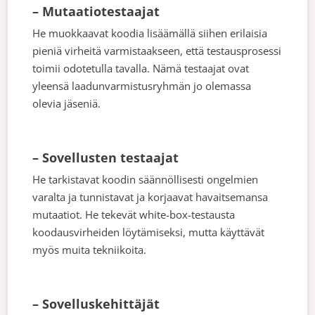
– Mutaatiotestaajat
He muokkaavat koodia lisäämällä siihen erilaisia
pieniä virheitä varmistaakseen, että testausprosessi
toimii odotetulla tavalla. Nämä testaajat ovat
yleensä laadunvarmistusryhmän jo olemassa
olevia jäseniä.
– Sovellusten testaajat
He tarkistavat koodin säännöllisesti ongelmien
varalta ja tunnistavat ja korjaavat havaitsemansa
mutaatiot. He tekevät white-box-testausta
koodausvirheiden löytämiseksi, mutta käyttävät
myös muita tekniikoita.
– Sovelluskehittäjät