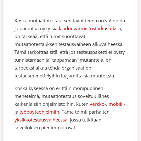
Koska mutaatiotestauksen tavoitteena on validoida
ja parantaa nykyisiä
laadunvarmistustarkastuksia
,
on tärkeää, että tiimit suorittavat
mutaatiotestauksen testausvaiheen alkuvaiheessa.
Tämä tarkoittaa sitä, että jos testauspaketti ei pysty
tunnistamaan ja ”tappamaan” mutantteja, on
tarpeeksi aikaa tehdä organisaation
testausmenettelyihin laajamittaisia muutoksia.
Koska kyseessä on erittäin monipuolinen
menetelmä, mutaatiotestaus soveltuu lähes
kaikenlaisiin ohjelmistoihin, kuten
verkko-
,
mobiili-
ja
työpöytäohjelmiin
. Tämä toimii parhaiten
yksikkötestausvaiheessa
, jossa tutkitaan
sovelluksen pienimmät osat.