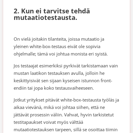
2. Kun ei tarvitse tehdä
mutaatiotestausta.
On vielä joitakin tilanteita, joissa mutaatio ja
yleinen white-box-testaus eivät ole sopivia
ohjelmalle; tämä voi johtua monista eri syistä.
Jos testaajat esimerkiksi pyrkivät tarkistamaan vain
mustan laatikon testauksen avulla, jolloin he
keskittyisivät sen sijaan kyseisen istunnon front-
endiin tai jopa koko testausvaiheeseen.
Jotkut yritykset pitävät white-box-testausta työläs ja
aikaa vievänä, mikä voi johtaa siihen, että ne
jättävät prosessin väliin. Vahvat, hyvin tarkistetut
testitapaukset voivat myös välttää
mutaatiotestauksen tarpeen, sillä se osoittaa tiimin