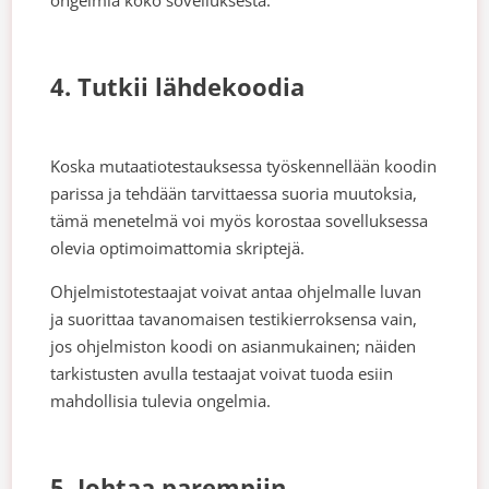
ongelmia koko sovelluksesta.
4. Tutkii lähdekoodia
Koska mutaatiotestauksessa työskennellään koodin
parissa ja tehdään tarvittaessa suoria muutoksia,
tämä menetelmä voi myös korostaa sovelluksessa
olevia optimoimattomia skriptejä.
Ohjelmistotestaajat voivat antaa ohjelmalle luvan
ja suorittaa tavanomaisen testikierroksensa vain,
jos ohjelmiston koodi on asianmukainen; näiden
tarkistusten avulla testaajat voivat tuoda esiin
mahdollisia tulevia ongelmia.
5. Johtaa parempiin