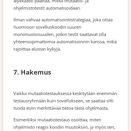
älykkäästi päättää, mitkä mutaatio- ja
ohjelmistotestit automatisoidaan.
Ilman vahvaa automatisointistrategiaa, joka ottaa
huomioon sovelluskoodin suuren
monimuotoisuuden, jotkin testit saattavat olla
yhteensopimattomia automatisoinnin kanssa, mikä
rajoittaa alustan kykyjä.
7. Hakemus
Vaikka mutaatiotestauksessa keskitytään enemmän
testausryhmään kuin sovellukseen, se saattaa silti
tuoda esiin merkittävää tietoa tästä ohjelmasta.
Esimerkiksi mutaatiotestaus osoittaa, miten
ohjelmisto reagoi koodin muutoksiin, ja myös sen,