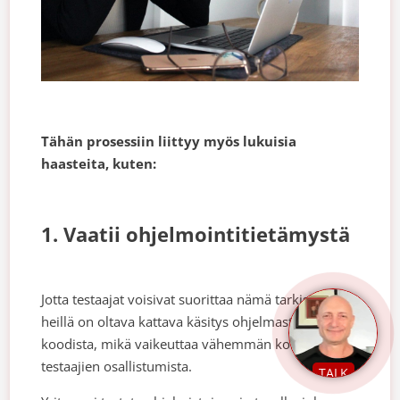
Tähän prosessiin liittyy myös lukuisia
haasteita, kuten:
1. Vaatii ohjelmointitietämystä
Jotta testaajat voisivat suorittaa nämä tarkistukset,
heillä on oltava kattava käsitys ohjelmasta ja
koodista, mikä vaikeuttaa vähemmän kokeneiden
testaajien osallistumista.
TALK