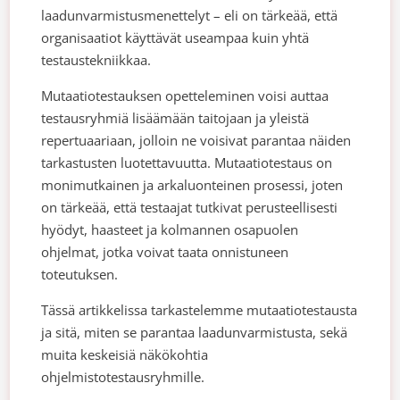
laadunvarmistusmenettelyt – eli on tärkeää, että
organisaatiot käyttävät useampaa kuin yhtä
testaustekniikkaa.
Mutaatiotestauksen opetteleminen voisi auttaa
testausryhmiä lisäämään taitojaan ja yleistä
repertuaariaan, jolloin ne voisivat parantaa näiden
tarkastusten luotettavuutta. Mutaatiotestaus on
monimutkainen ja arkaluonteinen prosessi, joten
on tärkeää, että testaajat tutkivat perusteellisesti
hyödyt, haasteet ja kolmannen osapuolen
ohjelmat, jotka voivat taata onnistuneen
toteutuksen.
Tässä artikkelissa tarkastelemme mutaatiotestausta
ja sitä, miten se parantaa laadunvarmistusta, sekä
muita keskeisiä näkökohtia
ohjelmistotestausryhmille.