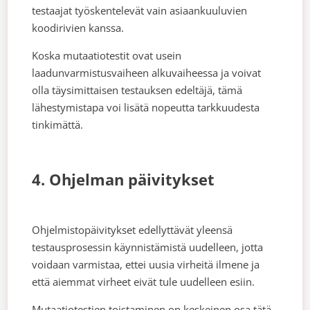
testaajat työskentelevät vain asiaankuuluvien
koodirivien kanssa.
Koska mutaatiotestit ovat usein
laadunvarmistusvaiheen alkuvaiheessa ja voivat
olla täysimittaisen testauksen edeltäjä, tämä
lähestymistapa voi lisätä nopeutta tarkkuudesta
tinkimättä.
4. Ohjelman päivitykset
Ohjelmistopäivitykset edellyttävät yleensä
testausprosessin käynnistämistä uudelleen, jotta
voidaan varmistaa, ettei uusia virheitä ilmene ja
että aiemmat virheet eivät tule uudelleen esiin.
Mutaatiotestien toistaminen on keskeinen osa tätä,