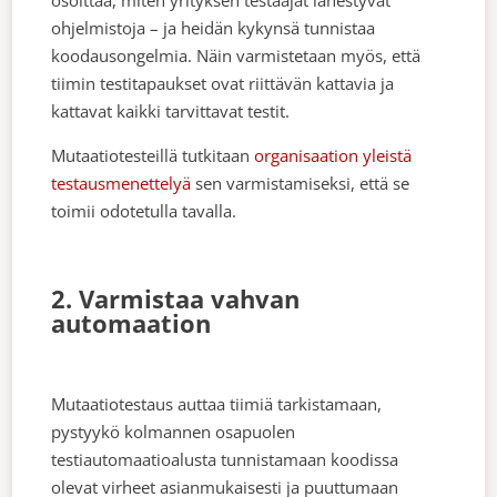
osoittaa, miten yrityksen testaajat lähestyvät
ohjelmistoja – ja heidän kykynsä tunnistaa
koodausongelmia. Näin varmistetaan myös, että
tiimin testitapaukset ovat riittävän kattavia ja
kattavat kaikki tarvittavat testit.
Mutaatiotesteillä tutkitaan
organisaation yleistä
testausmenettelyä
sen varmistamiseksi, että se
toimii odotetulla tavalla.
2. Varmistaa vahvan
automaation
Mutaatiotestaus auttaa tiimiä tarkistamaan,
pystyykö kolmannen osapuolen
testiautomaatioalusta tunnistamaan koodissa
olevat virheet asianmukaisesti ja puuttumaan