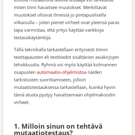
miten tiimi havaitsee muutokset. Merkittävät
muutokset olisivat ilmeisiä jo pintapuolisella
vilkaisulla – joten pienet virheet ovat yleensä paras
tapa varmistaa, että yritys käyttää vankkoja
testauskäytäntöjä.
Tällä tekniikalla tarkastellaan erityisesti tiimin
testitapausten eli testitiedot sisältävien asiakirjojen
tehokkuutta. Ryhmä voi myös käyttää kolmannen
osapuolen
automaatio-ohjelmistoa
näiden
tarkistusten suorittamiseen, jolloin
mutaatiotestauksessa tarkastellaan, kuinka hyvin
tämä alusta pystyy havaitsemaan ohjelmakoodin
virheet.
1. Milloin sinun on tehtävä
mutaatiotestaus?