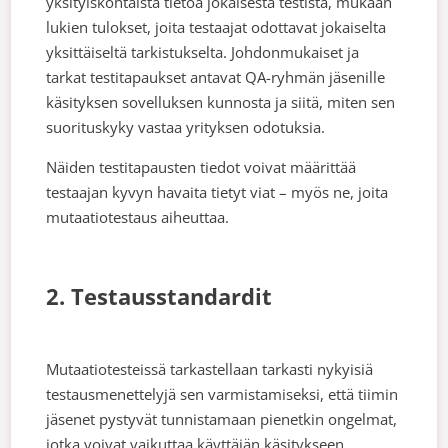
yksityiskohtaista tietoa jokaisesta testistä, mukaan
lukien tulokset, joita testaajat odottavat jokaiselta
yksittäiseltä tarkistukselta. Johdonmukaiset ja
tarkat testitapaukset antavat QA-ryhmän jäsenille
käsityksen sovelluksen kunnosta ja siitä, miten sen
suorituskyky vastaa yrityksen odotuksia.
Näiden testitapausten tiedot voivat määrittää
testaajan kyvyn havaita tietyt viat – myös ne, joita
mutaatiotestaus aiheuttaa.
2. Testausstandardit
Mutaatiotesteissä tarkastellaan tarkasti nykyisiä
testausmenettelyjä sen varmistamiseksi, että tiimin
jäsenet pystyvät tunnistamaan pienetkin ongelmat,
jotka voivat vaikuttaa käyttäjän käsitykseen