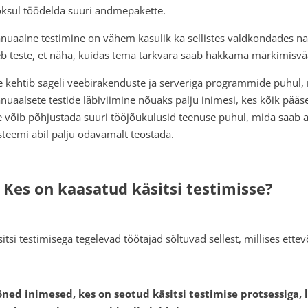
oksul töödelda suuri andmepakette.
nuaalne testimine on vähem kasulik ka sellistes valdkondades n
eb teste, et näha, kuidas tema tarkvara saab hakkama märkimisv
e kehtib sageli veebirakenduste ja serveriga programmide puhul,
nuaalsete testide läbiviimine nõuaks palju inimesi, kes kõik pääs
e võib põhjustada suuri tööjõukulusid teenuse puhul, mida saab a
steemi abil palju odavamalt teostada.
. Kes on kaasatud käsitsi testimisse?
itsi testimisega tegelevad töötajad sõltuvad sellest, millises ettev
ned inimesed, kes on seotud käsitsi testimise protsessiga, li