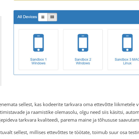
enemata sellest, kas kodeerite tarkvara oma ettevõtte liikmetele või
stimistavade ja raamistike olemasolu, olgu need siis käsitsi, automa
rjepideva tarkvara kvaliteedi, parema maine ja tõhususe saavutam
tuvalt sellest, millises ettevõttes te töötate, toimub suur osa testi