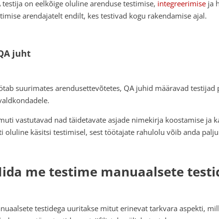
 testija on eelkõige oluline arenduse testimise,
integreerimise
ja h
stimise arendajatelt endilt, kes testivad kogu rakendamise ajal.
QA juht
ötab suurimates arendusettevõtetes, QA juhid määravad testijad p
 valdkondadele.
muti vastutavad nad täidetavate asjade nimekirja koostamise ja k
ti oluline käsitsi testimisel, sest töötajate rahulolu võib anda pal
ida me testime manuaalsete testi
nuaalsete testidega uuritakse mitut erinevat tarkvara aspekti, mi