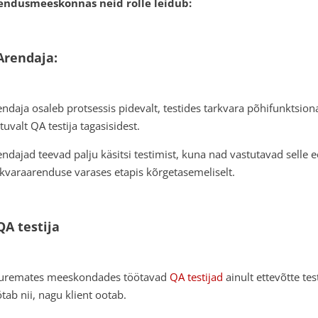
endusmeeskonnas neid rolle leidub:
Arendaja:
endaja osaleb protsessis pidevalt, testides tarkvara põhifunktsion
tuvalt QA testija tagasisidest.
endajad teevad palju käsitsi testimist, kuna nad vastutavad selle 
rkvaraarenduse varases etapis kõrgetasemeliselt.
QA testija
uremates meeskondades töötavad
QA testijad
ainult ettevõtte te
ötab nii, nagu klient ootab.