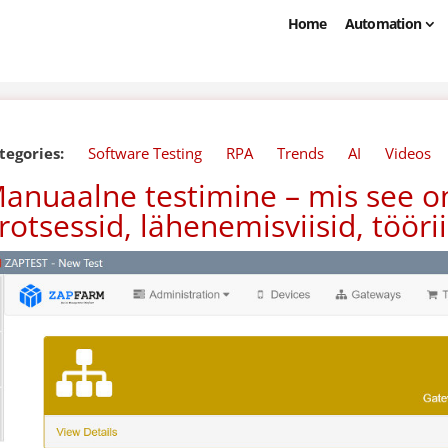
Home
Automation
tegories:
Software Testing
RPA
Trends
AI
Videos
anuaalne testimine – mis see on
rotsessid, lähenemisviisid, tööri