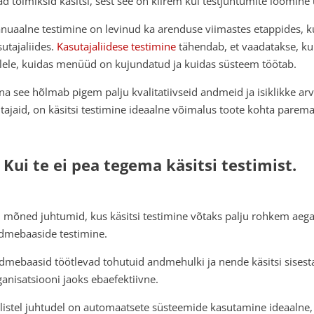
ad toimiksid käsitsi, sest see on kiirem kui testjuhtumite loomine
nuaalne testimine on levinud ka arenduse viimastes etappides, 
sutajaliides.
Kasutajaliidese testimine
tähendab, et vaadatakse, ku
llele, kuidas menüüd on kujundatud ja kuidas süsteem töötab.
na see hõlmab pigem palju kvalitatiivseid andmeid ja isiklikke arv
itajaid, on käsitsi testimine ideaalne võimalus toote kohta parem
. Kui te ei pea tegema käsitsi testimist.
 mõned juhtumid, kus käsitsi testimine võtaks palju rohkem aega 
dmebaaside testimine.
dmebaasid töötlevad tohutuid andmehulki ja nende käsitsi sisesta
ganisatsiooni jaoks ebaefektiivne.
llistel juhtudel on automaatsete süsteemide kasutamine ideaalne