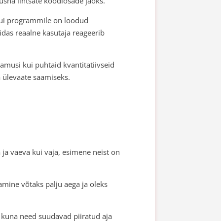
 üsna lihtsate koodiosade jaoks.
kui programmile on loodud
idas reaalne kasutaja reageerib
amusi kui puhtaid kvantitatiivseid
a ülevaate saamiseks.
ja vaeva kui vaja, esimene neist on
mine võtaks palju aega ja oleks
, kuna need suudavad piiratud aja