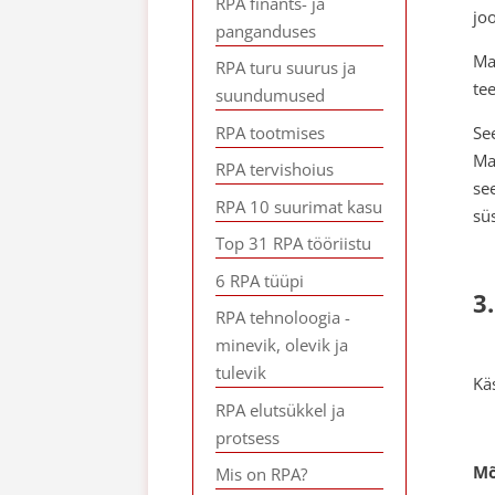
RPA finants- ja
jo
panganduses
Ma
RPA turu suurus ja
te
suundumused
RPA tootmises
Se
Ma
RPA tervishoius
se
RPA 10 suurimat kasu
sü
Top 31 RPA tööriistu
6 RPA tüüpi
3
RPA tehnoloogia -
minevik, olevik ja
tulevik
Käs
RPA elutsükkel ja
protsess
Mõ
Mis on RPA?