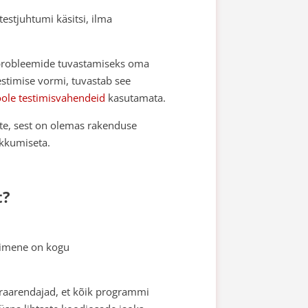
 testjuhtumi käsitsi, ilma
i probleemide tuvastamiseks oma
testimise vormi, tuvastab see
ole testimisvahendeid
kasutamata.
te, sest on olemas rakenduse
ekkumiseta.
t?
esimene on kogu
varaarendajad, et kõik programmi