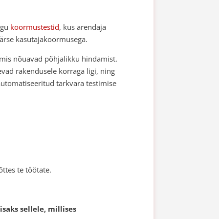
agu
koormustestid
, kus arendaja
äärse kasutajakoormusega.
 mis nõuavad põhjalikku hindamist.
evad rakendusele korraga ligi, ning
utomatiseeritud tarkvara testimise
õttes te töötate.
saks sellele, millises