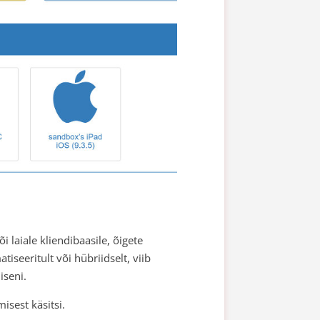
 laiale kliendibaasile, õigete
tiseeritult või hübriidselt, viib
iseni.
misest käsitsi.