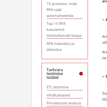
ar
10 protsessi, mida
RPA saab
automatiseerida
– 
Top 15 RPA
kasutamist
tööstusharude kaupa
Ar
sõl
RPA määratlus ja
tähendus
Ar
ta
Tarkvara
testimise
– 
tüübid
ETL testimine
Su
Võrdluskatsed
tö
Piirväärtuste analüüs