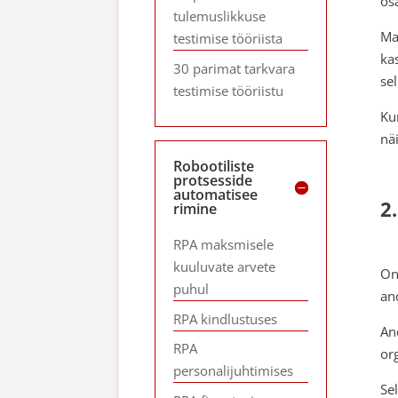
os
tulemuslikkuse
Ma
testimise tööriista
ka
30 parimat tarkvara
se
testimise tööriistu
Ku
nä
Robootiliste
protsesside
automatisee
2
rimine
RPA maksmisele
kuuluvate arvete
On
puhul
an
RPA kindlustuses
An
RPA
or
personalijuhtimises
Se