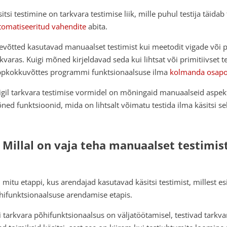
itsi testimine on tarkvara testimise liik, mille puhul testija täidab
tomatiseeritud vahendite
abita.
tevõtted kasutavad manuaalset testimist kui meetodit vigade võ
rkvaras. Kuigi mõned kirjeldavad seda kui lihtsat või primitiivset 
ppkokkuvõttes programmi funktsionaalsuse ilma
kolmanda osapo
igil tarkvara testimise vormidel on mõningaid manuaalseid aspek
ned funktsioonid, mida on lihtsalt võimatu testida ilma käsitsi s
. Millal on vaja teha manuaalset testimis
 mitu etappi, kus arendajad kasutavad käsitsi testimist, millest 
hifunktsionaalsuse arendamise etapis.
i tarkvara põhifunktsionaalsus on väljatöötamisel, testivad tark