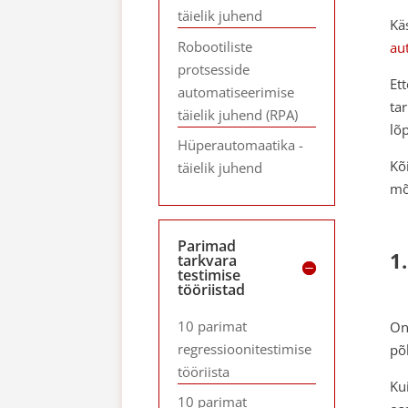
täielik juhend
Käs
Robootiliste
au
protsesside
Et
automatiseerimise
ta
täielik juhend (RPA)
lõ
Hüperautomaatika -
Kõ
täielik juhend
mõ
Parimad
1
tarkvara
testimise
tööriistad
10 parimat
On
regressioonitestimise
põ
tööriista
Ku
10 parimat