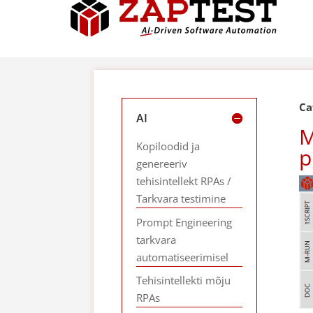
Ca
AI
M
Kopiloodid ja
p
genereeriv
tehisintellekt RPAs /
Tarkvara testimine
Prompt Engineering
tarkvara
automatiseerimisel
Tehisintellekti mõju
RPAs