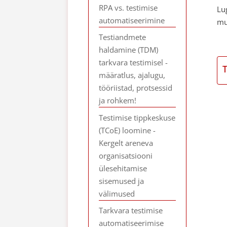
RPA vs. testimise
Lu
automatiseerimine
mu
Testiandmete
haldamine (TDM)
tarkvara testimisel -
määratlus, ajalugu,
tööriistad, protsessid
ja rohkem!
Testimise tippkeskuse
(TCoE) loomine -
Kergelt areneva
organisatsiooni
ülesehitamise
sisemused ja
välimused
Tarkvara testimise
automatiseerimise