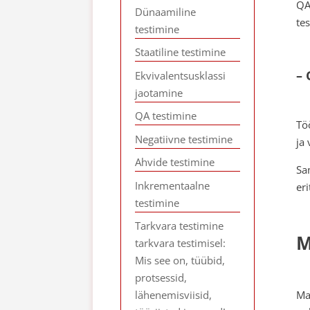
QA
Dünaamiline
te
testimine
Staatiline testimine
– 
Ekvivalentsusklassi
jaotamine
QA testimine
Tö
Negatiivne testimine
ja
Ahvide testimine
Sa
Inkrementaalne
eri
testimine
Tarkvara testimine
M
tarkvara testimisel:
Mis see on, tüübid,
protsessid,
Ma
lähenemisviisid,