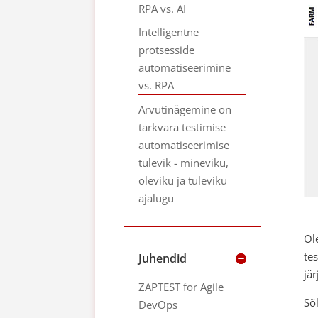
RPA vs. AI
Intelligentne
protsesside
automatiseerimine
vs. RPA
Arvutinägemine on
tarkvara testimise
automatiseerimise
tulevik - mineviku,
oleviku ja tuleviku
ajalugu
Ol
te
Juhendid
jä
ZAPTEST for Agile
Sõl
DevOps