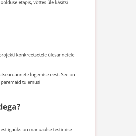
oolduse etapis, võttes üle käsitsi
rojekti konkreetsetele ülesannetele
atsearuannete lugemise eest. See on
ju paremaid tulemusi.
dega?
llest igaüks on manuaalse testimise