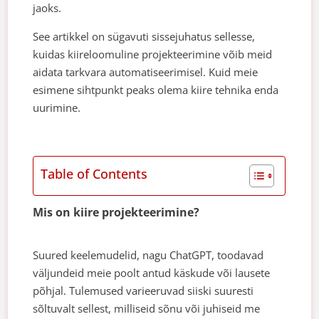
jaoks.
See artikkel on sügavuti sissejuhatus sellesse,
kuidas kiireloomuline projekteerimine võib meid
aidata tarkvara automatiseerimisel. Kuid meie
esimene sihtpunkt peaks olema kiire tehnika enda
uurimine.
Table of Contents
Mis on kiire projekteerimine?
Suured keelemudelid, nagu ChatGPT, toodavad
väljundeid meie poolt antud käskude või lausete
põhjal. Tulemused varieeruvad siiski suuresti
sõltuvalt sellest, milliseid sõnu või juhiseid me