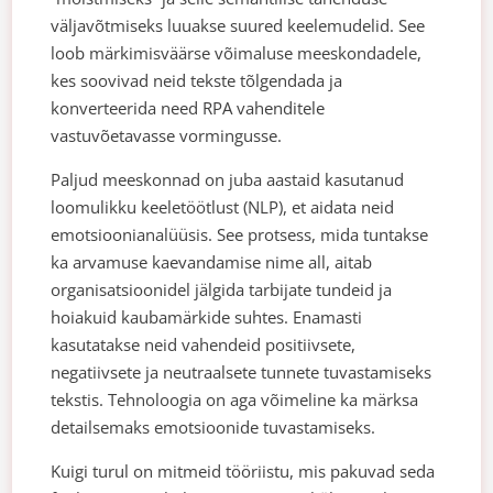
väljavõtmiseks luuakse suured keelemudelid. See
loob märkimisväärse võimaluse meeskondadele,
kes soovivad neid tekste tõlgendada ja
konverteerida need RPA vahenditele
vastuvõetavasse vormingusse.
Paljud meeskonnad on juba aastaid kasutanud
loomulikku keeletöötlust (NLP), et aidata neid
emotsioonianalüüsis. See protsess, mida tuntakse
ka arvamuse kaevandamise nime all, aitab
organisatsioonidel jälgida tarbijate tundeid ja
hoiakuid kaubamärkide suhtes. Enamasti
kasutatakse neid vahendeid positiivsete,
negatiivsete ja neutraalsete tunnete tuvastamiseks
tekstis. Tehnoloogia on aga võimeline ka märksa
detailsemaks emotsioonide tuvastamiseks.
Kuigi turul on mitmeid tööriistu, mis pakuvad seda