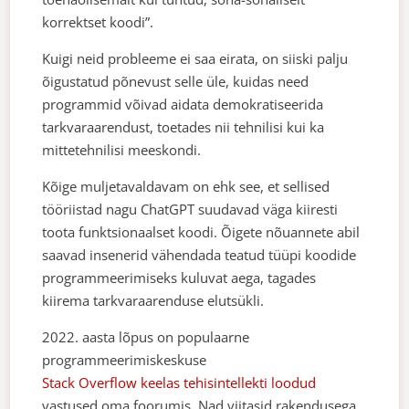
korrektset koodi”.
Kuigi neid probleeme ei saa eirata, on siiski palju
õigustatud põnevust selle üle, kuidas need
programmid võivad aidata demokratiseerida
tarkvaraarendust, toetades nii tehnilisi kui ka
mittetehnilisi meeskondi.
Kõige muljetavaldavam on ehk see, et sellised
tööriistad nagu ChatGPT suudavad väga kiiresti
toota funktsionaalset koodi. Õigete nõuannete abil
saavad insenerid vähendada teatud tüüpi koodide
programmeerimiseks kuluvat aega, tagades
kiirema tarkvaraarenduse elutsükli.
2022. aasta lõpus on populaarne
programmeerimiskeskuse
Stack Overflow keelas tehisintellekti loodud
vastused oma foorumis. Nad viitasid rakendusega