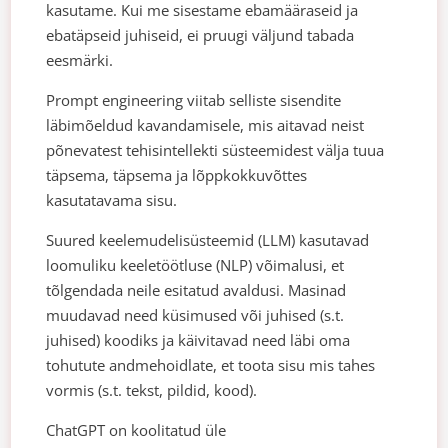
kasutame. Kui me sisestame ebamääraseid ja
ebatäpseid juhiseid, ei pruugi väljund tabada
eesmärki.
Prompt engineering viitab selliste sisendite
läbimõeldud kavandamisele, mis aitavad neist
põnevatest tehisintellekti süsteemidest välja tuua
täpsema, täpsema ja lõppkokkuvõttes
kasutatavama sisu.
Suured keelemudelisüsteemid (LLM) kasutavad
loomuliku keeletöötluse (NLP) võimalusi, et
tõlgendada neile esitatud avaldusi. Masinad
muudavad need küsimused või juhised (s.t.
juhised) koodiks ja käivitavad need läbi oma
tohutute andmehoidlate, et toota sisu mis tahes
vormis (s.t. tekst, pildid, kood).
ChatGPT on koolitatud üle