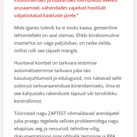
arusaamisel, vähendades vajadust hoolikalt
väljatöötatud käskluste järele.”
Mida iganes tulevik ka ei tooks kaasa, geneeriline
tehisintellekt on seal olemas. Ehkki kiireloomuline
insenerlus on väga paljulubav, on raske öelda,
millist rolli see täpselt mängib.
Huvitaval kombel on tarkvara testimise
automatiseerimise tarkvara juba täis
kasutusjuhtumeid ja edulugusid, mis näitavad selle
sobivust tarkvaraarenduse kiirendamiseks, ilma et
see kahjustaks rakenduste täpsust või terviklikku
kontrollimist.
Tööriistad nagu ZAPTEST võimaldavad arendajatel
juba praegu tegeleda selliste probleemidega nagu
ebapiisav aeg ja ressursid, tehniline võlg,
dokumentatsioon ning põhjalik testimine ja RPA.