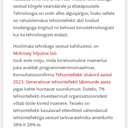
seotud kõrgele veamäärale ja ebatäpsustele.
Tehnoloogia on siiski alles algusjärgus; lisaks sellele
on rahulolematus tehisintellekti abil loodud
toodanguga tingitud nii kehvast kiirustehnoloogiast
kui ka tehnoloogiast endast.
Hoolimata tehnikaga seotud kahtlustest, on
McKinsey hiljutine töö
toob esile mõju, mida kiireloomuline insenerlus
juba avaldab programmeerimismaailmas.
Konsultatsioonifirma
Tehisintellekti olukord aastal
2023: Generatiivse tehisintellekti läbimurde aasta
jagas kahte huvitavat suundumust. Esiteks, 7%
tehisintellekti investeerinud organisatsioonidest
võtab tööle kiireid insenere. Teiseks on
tehisintellekti kasutavad ettevõtted vähendanud
tehisintellektiga seotud tarkvaratehnika ametikohti
38%-lt 28%-le.