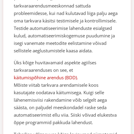
tarkvaraarendusmeeskonnad sattuda
probleemidesse, kui nad kulutavad liiga palju aega
oma tarkvara käsitsi testimisele ja kontrollimisele.
Testide automatiseerimise lahenduste esialgsed
kulud, automatiseerimiskogemuse puudumine ja
isegi vanemate meetodite eelistamine võivad
sellistele aeglustumistele kaasa aidata.
Üks kõige huvitavamaid aspekte agiilses
tarkvaraarenduses on see, et
käitumispõhine arendus (BDD).
Mõiste viitab tarkvara arendamisele koos
kasutajate oodatava käitumisega. Kuigi selle
lähenemisviisi rakendamine võib selgelt aega
säästa, on paljudel meeskondadel raske seda
automatiseerimist ellu viia. Siiski võivad elukestva
õppe programmid pakkuda lahendust.