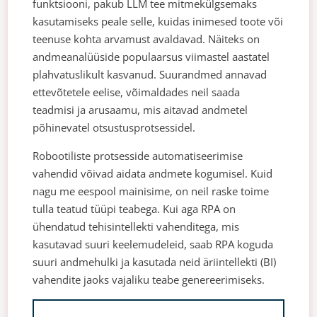
funktsiooni, pakub LLM tee mitmekülgsemaks
kasutamiseks peale selle, kuidas inimesed toote või
teenuse kohta arvamust avaldavad. Näiteks on
andmeanalüüside populaarsus viimastel aastatel
plahvatuslikult kasvanud. Suurandmed annavad
ettevõtetele eelise, võimaldades neil saada
teadmisi ja arusaamu, mis aitavad andmetel
põhinevatel otsustusprotsessidel.
Robootiliste protsesside automatiseerimise
vahendid võivad aidata andmete kogumisel. Kuid
nagu me eespool mainisime, on neil raske toime
tulla teatud tüüpi teabega. Kui aga RPA on
ühendatud tehisintellekti vahenditega, mis
kasutavad suuri keelemudeleid, saab RPA koguda
suuri andmehulki ja kasutada neid äriintellekti (BI)
vahendite jaoks vajaliku teabe genereerimiseks.