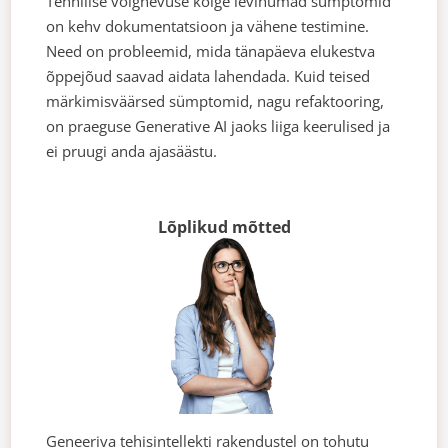
Tehnilise võlgnevuse kõige levinumad sümptomid
on kehv dokumentatsioon ja vähene testimine.
Need on probleemid, mida tänapäeva elukestva
õppejõud saavad aidata lahendada. Kuid teised
märkimisväärsed sümptomid, nagu refaktooring,
on praeguse Generative AI jaoks liiga keerulised ja
ei pruugi anda ajasäästu.
Lõplikud mõtted
Geneeriva tehisintellekti rakendustel on tohutu