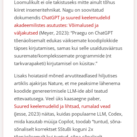
Loomulikult ei ole takistuseks mitte ainult tõhus
kiiret inseneritehnikat.
Nagu on soovitatud
dokumendis
ChatGPT ja suured keelemudelid
akadeemilistes asutustes: Võimalused ja
väljakutsed
(Meyer, 2023): “Praegu on ChatGPT
tõenäolisemalt edukas väiksemate koodiplokkide
täpses kirjutamises, samas kui selle usaldusväärsus
suuremate/komplekssemate programmide (nt
tarkvarapaketi) kirjutamisel on küsitav.”
Lisaks hoiatasid mõned arvutiteadlased hiljutises
artiklis ajakirjas Nature, et me peaksime lähenema
koodide genereerimisele LLM-ide abil teatud
ettevaatusega. Veel üks kaasaegne paber,
Suured keelemudelid ja lihtsad, rumalad vead
(Jesse, 2023) näitas, kuidas populaarne LLM, Codex,
mida kasutab müüja Copilot, toodab “tuntud, sõna-
sõnaliselt korrektset SStuBi koguni 2x
tõenäolisemalt kui tuntud, sõna-sõnaliselt