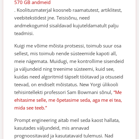
570 GB andmeid
. Koolitusmaterjal koosneb raamatutest, artiklitest,
veebitekstidest jne. Teisisõnu, need
andmekogumid sisaldavad kujuteldamatult palju
teadmisi.
Kuigi me võime mõista protsessi, toimub suur osa
sellest, mis toimub nende süsteemide kapoti all,
meie nägemata. Muidugi, me kontrollime sisendeid
ja väljundeid ning treenime süsteemi, kuid see,
kuidas need algoritmid täpselt töötavad ja otsuseid
teevad, on endiselt mõistatus. New Yorgi ülikooli
tehisintellekti professori Sam Bowmani sõnul,
“Me
ehitasime selle, me õpetasime seda, aga me ei tea,
mida see teeb.”
Prompt engineering aitab meil seda kaost hallata,
kasutades väljundeid, mis annavad
prognoositavaid ja kasutatavaid tulemusi. Nad