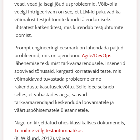
vead, vead ja isegi jõudlusprobleemid. Võib-olla
veelgi intrigeerivam on see, et LLM-id pakuvad ka
võimalust testjuhtumite koodi täiendamiseks
lihtsatest katkenditest, mis kiirendab testjuhtumite
loomist.
Prompt engineeringi eesmärk on lahendada paljud
probleemid, mis on ajendanud
Agile/DevOps
lähenemise tekkimist tarkvaraarendusele. Insenerid
soovivad tõhusaid, kergesti korratavaid teste, mis
võimaldavad tuvastada probleeme enne
rakenduste kasutuselevõttu. Selle idee seisneb
selles, et vabastades aega, saavad
tarkvaraarendajad keskenduda loovamatele ja
väärtuspõhisematele ülesannetele.
Nagu on kirjeldatud ühes klassikalises dokumendis,
Tehniline võlg testautomaatikas
(K. Wiklund, 2012), võivad