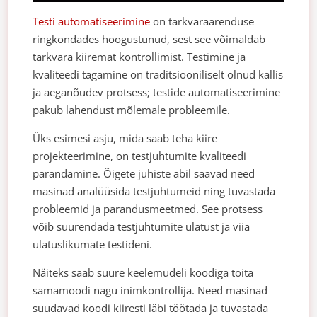
Testi automatiseerimine
on tarkvaraarenduse
ringkondades hoogustunud, sest see võimaldab
tarkvara kiiremat kontrollimist. Testimine ja
kvaliteedi tagamine on traditsiooniliselt olnud kallis
ja aeganõudev protsess; testide automatiseerimine
pakub lahendust mõlemale probleemile.
Üks esimesi asju, mida saab teha kiire
projekteerimine, on testjuhtumite kvaliteedi
parandamine. Õigete juhiste abil saavad need
masinad analüüsida testjuhtumeid ning tuvastada
probleemid ja parandusmeetmed. See protsess
võib suurendada testjuhtumite ulatust ja viia
ulatuslikumate testideni.
Näiteks saab suure keelemudeli koodiga toita
samamoodi nagu inimkontrollija. Need masinad
suudavad koodi kiiresti läbi töötada ja tuvastada