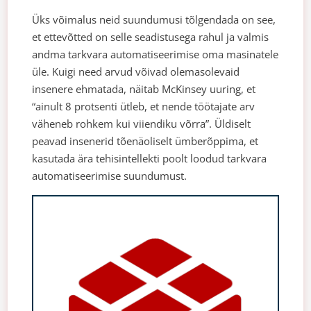
Üks võimalus neid suundumusi tõlgendada on see,
et ettevõtted on selle seadistusega rahul ja valmis
andma tarkvara automatiseerimise oma masinatele
üle. Kuigi need arvud võivad olemasolevaid
insenere ehmatada, näitab McKinsey uuring, et
“ainult 8 protsenti ütleb, et nende töötajate arv
väheneb rohkem kui viiendiku võrra”. Üldiselt
peavad insenerid tõenäoliselt ümberõppima, et
kasutada ära tehisintellekti poolt loodud tarkvara
automatiseerimise suundumust.