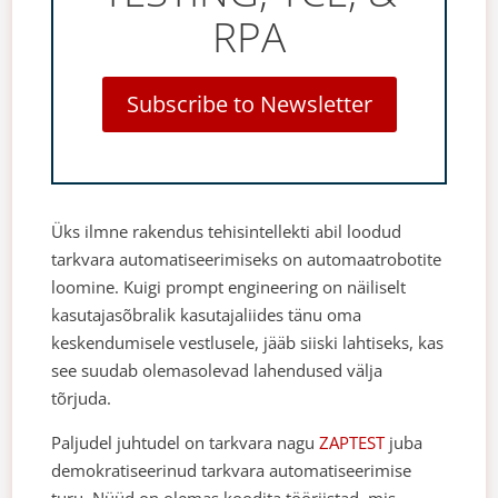
RPA
Subscribe to Newsletter
Üks ilmne rakendus tehisintellekti abil loodud
tarkvara automatiseerimiseks on automaatrobotite
loomine. Kuigi prompt engineering on näiliselt
kasutajasõbralik kasutajaliides tänu oma
keskendumisele vestlusele, jääb siiski lahtiseks, kas
see suudab olemasolevad lahendused välja
tõrjuda.
Paljudel juhtudel on tarkvara nagu
ZAPTEST
juba
demokratiseerinud tarkvara automatiseerimise
turu. Nüüd on olemas koodita tööriistad, mis