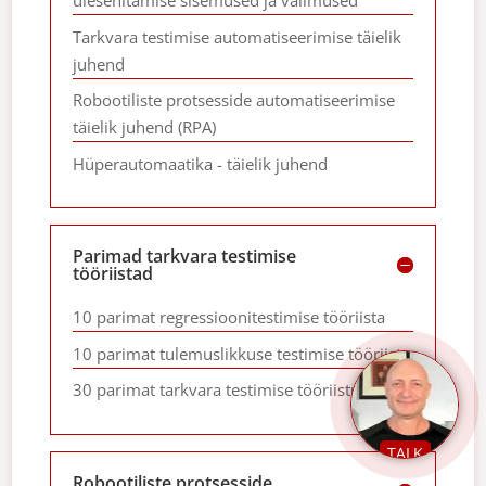
ülesehitamise sisemused ja välimused
Tarkvara testimise automatiseerimise täielik
juhend
Robootiliste protsesside automatiseerimise
täielik juhend (RPA)
Hüperautomaatika - täielik juhend
Parimad tarkvara testimise
tööriistad
10 parimat regressioonitestimise tööriista
10 parimat tulemuslikkuse testimise tööriista
30 parimat tarkvara testimise tööriistu
TALK
Robootiliste protsesside