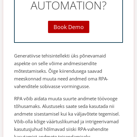
AUTOMATION?
Book Demo
Generatiivse tehisintellekti üks põnevamaid
aspekte on selle võime andmesisendite
mõtestamiseks. Õige kiirendusega saavad
meeskonnad muuta need andmed oma RPA-
vahenditele sobivasse vormingusse.
RPA võib aidata muuta suurte andmete töövooge
tõhusamaks. Alustuseks saate seda kasutada nii
andmete sisestamisel kui ka väljavõtete tegemisel.
Võib-olla kõige väärtuslikumad ja intrigeerivamad
kasutusjuhud hõlmavad siiski RPA-vahendite
kasutamist andmete teisendamiseks,