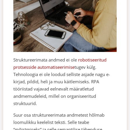
Struktureerimata andmed ei ole
robotiseeritud
protsesside automatiseerimise
tugev külg.
Tehnoloogia ei ole loodud selliste asjade nagu e-
kirjad, pildid, heli ja muu käitlemiseks. RPA
tööriistad vajavad eelnevalt määratletud
andmemudeleid, millel on organiseeritud
struktuurid.
Suur osa struktureerimata andmetest hõlmab
loomulikku keelelist teksti. Selle teabe
“mõistmiseks” ja selle semantilise tähenduse