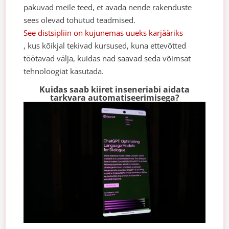
pakuvad meile teed, et avada nende rakenduste
sees olevad tohutud teadmised.
See distsipliin on kujunemas uueks karjääriks
, kus kõikjal tekivad kursused, kuna ettevõtted
töötavad välja, kuidas nad saavad seda võimsat
tehnoloogiat kasutada.
Kuidas saab kiiret inseneriabi aidata
tarkvara automatiseerimisega?