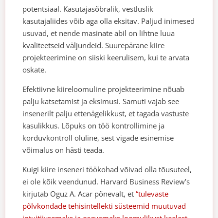
potentsiaal. Kasutajasõbralik, vestluslik
kasutajaliides võib aga olla eksitav. Paljud inimesed
usuvad, et nende masinate abil on lihtne luua
kvaliteetseid väljundeid. Suurepärane kiire
projekteerimine on siiski keerulisem, kui te arvata
oskate.
Efektiivne kiireloomuline projekteerimine nõuab
palju katsetamist ja eksimusi. Samuti vajab see
insenerilt palju ettenägelikkust, et tagada vastuste
kasulikkus. Lõpuks on töö kontrollimine ja
korduvkontroll oluline, sest vigade esinemise
võimalus on hästi teada.
Kuigi kiire inseneri töökohad võivad olla tõusuteel,
ei ole kõik veendunud. Harvard Business Review’s
kirjutab Oguz A. Acar põnevalt, et
“tulevaste
põlvkondade tehisintellekti süsteemid muutuvad
intuitiivsemaks ja osavamaks loomulikust keelest