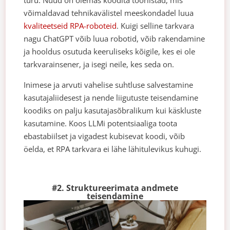
võimaldavad tehnikavälistel meeskondadel luua
kvaliteetseid RPA-roboteid
. Kuigi selline tarkvara
nagu ChatGPT võib luua robotid, võib rakendamine
ja hooldus osutuda keeruliseks kõigile, kes ei ole
tarkvarainsener, ja isegi neile, kes seda on.
Inimese ja arvuti vahelise suhtluse salvestamine
kasutajaliidesest ja nende liigutuste teisendamine
koodiks on palju kasutajasõbralikum kui käskluste
kasutamine. Koos LLMi potentsiaaliga toota
ebastabiilset ja vigadest kubisevat koodi, võib
öelda, et RPA tarkvara ei lähe lähitulevikus kuhugi.
#2. Struktureerimata andmete
teisendamine