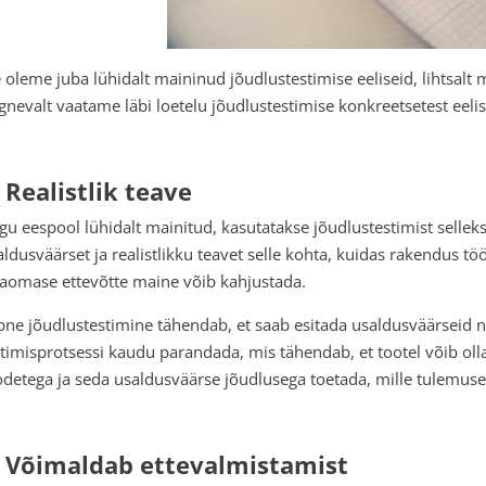
 oleme juba lühidalt maininud jõudlustestimise eeliseid, lihtsalt 
rgnevalt vaatame läbi loetelu jõudlustestimise konkreetsetest eelis
. Realistlik teave
gu eespool lühidalt mainitud, kasutatakse jõudlustestimist selle
aldusväärset ja realistlikku teavet selle kohta, kuidas rakendus töö
jaomase ettevõtte maine võib kahjustada.
pne jõudlustestimine tähendab, et saab esitada usaldusväärseid n
stimisprotsessi kaudu parandada, mis tähendab, et tootel võib olla 
odetega ja seda usaldusväärse jõudlusega toetada, mille tulemu
. Võimaldab ettevalmistamist