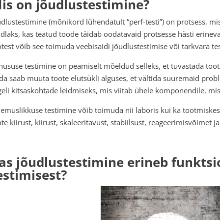
is on jõudlustestimine?
udlustestimine (mõnikord lühendatult “perf-testi”) on protsess, mis 
ndlaks, kas teatud toode täidab oodatavaid protsesse hästi erinev
otest võib see toimuda veebisaidi jõudlustestimise või tarkvara te
hususe testimine on peamiselt mõeldud selleks, et tuvastada toot
da saab muuta toote elutsükli alguses, et vältida suuremaid prob
geli kitsaskohtade leidmiseks, mis viitab ühele komponendile, mis
lemuslikkuse testimine võib toimuda nii laboris kui ka tootmiskes
te kiirust, kiirust, skaleeritavust, stabiilsust, reageerimisvõimet 
as jõudlustestimine erineb funktsi
estimisest?