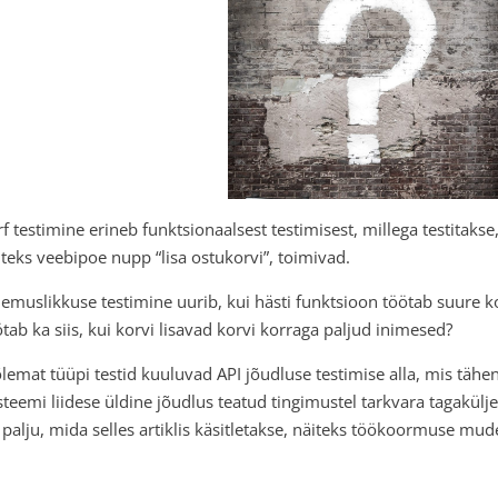
rf testimine erineb funktsionaalsest testimisest, millega testitaks
iteks veebipoe nupp “lisa ostukorvi”, toimivad.
lemuslikkuse testimine uurib, kui hästi funktsioon töötab suure k
ötab ka siis, kui korvi lisavad korvi korraga paljud inimesed?
lemat tüüpi testid kuuluvad API jõudluse testimise alla, mis tä
steemi liidese üldine jõudlus teatud tingimustel tarkvara tagakülj
 palju, mida selles artiklis käsitletakse, näiteks töökoormuse mude