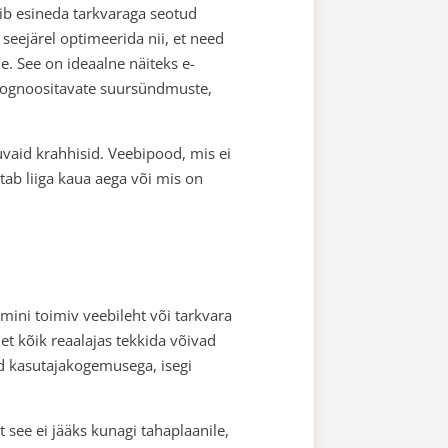
õib esineda tarkvaraga seotud
 seejärel optimeerida nii, et need
. See on ideaalne näiteks e-
prognoositavate suursündmuste,
muvaid krahhisid. Veebipood, mis ei
tab liiga kaua aega või mis on
mini toimiv veebileht või tarkvara
t kõik reaalajas tekkida võivad
ud kasutajakogemusega, isegi
t see ei jääks kunagi tahaplaanile,