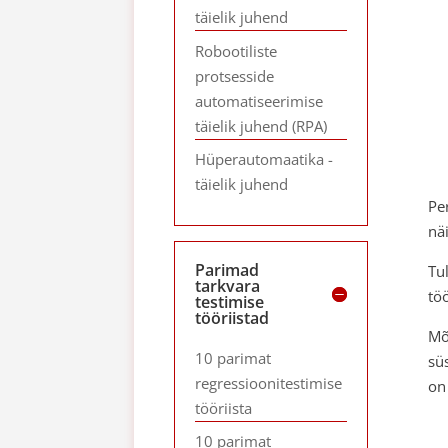
täielik juhend
Robootiliste
protsesside
automatiseerimise
täielik juhend (RPA)
Hüperautomaatika -
täielik juhend
Pe
nä
Parimad
Tu
tarkvara
tö
testimise
tööriistad
Mõ
10 parimat
sü
regressioonitestimise
on
tööriista
10 parimat