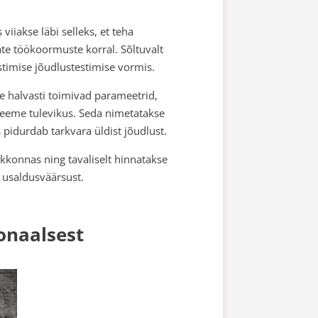
viiakse läbi selleks, et teha
ate töökoormuste korral. Sõltuvalt
stimise jõudlustestimise vormis.
e halvasti toimivad parameetrid,
leeme tulevikus. Seda nimetatakse
 pidurdab tarkvara üldist jõudlust.
kkonnas ning tavaliselt hinnatakse
ja usaldusväärsust.
onaalsest