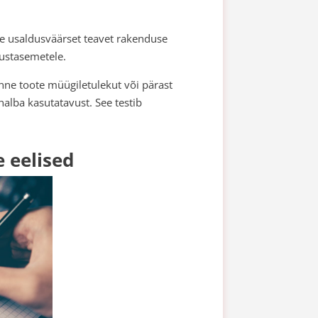
le usaldusväärset teavet rakenduse
lustasemetele.
nne toote müügiletulekut või pärast
 halba kasutatavust. See testib
 eelised