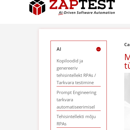
Ca
AI
M
Kopiloodid ja
t
genereeriv
tehisintellekt RPAs /
Tarkvara testimine
Prompt Engineering
tarkvara
automatiseerimisel
Tehisintellekti mõju
RPAs