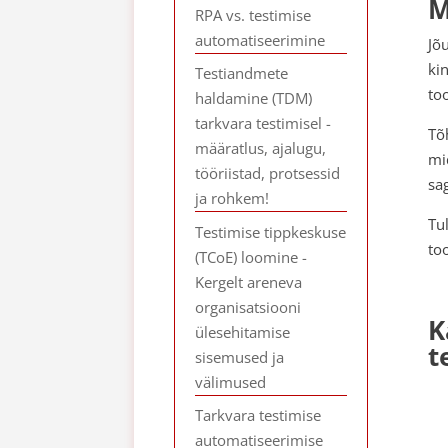
M
RPA vs. testimise
automatiseerimine
Jõ
ki
Testiandmete
to
haldamine (TDM)
tarkvara testimisel -
Tõ
määratlus, ajalugu,
mi
tööriistad, protsessid
sa
ja rohkem!
Tu
Testimise tippkeskuse
too
(TCoE) loomine -
Kergelt areneva
organisatsiooni
K
ülesehitamise
t
sisemused ja
välimused
Tarkvara testimise
automatiseerimise