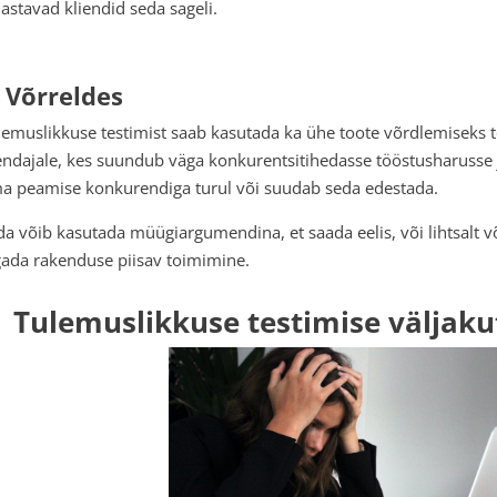
lastavad kliendid seda sageli.
. Võrreldes
lemuslikkuse testimist saab kasutada ka ühe toote võrdlemiseks te
endajale, kes suundub väga konkurentsitihedasse tööstusharusse j
a peamise konkurendiga turul või suudab seda edestada.
da võib kasutada müügiargumendina, et saada eelis, või lihtsalt v
gada rakenduse piisav toimimine.
Tulemuslikkuse testimise väljaku