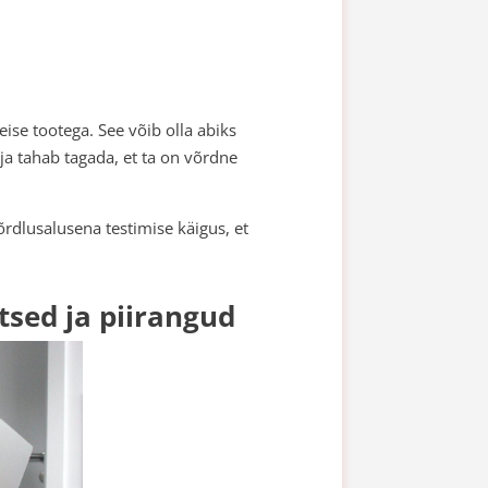
ise tootega. See võib olla abiks
a tahab tagada, et ta on võrdne
õrdlusalusena testimise käigus, et
tsed ja piirangud