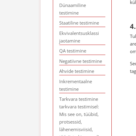
kü
Dünaamiline
testimine
Staatiline testimine
4
Ekvivalentsusklassi
Tu
jaotamine
ar
QA testimine
om
Negatiivne testimine
Se
ta
Ahvide testimine
Inkrementaalne
testimine
Tarkvara testimine
tarkvara testimisel:
Mis see on, tüübid,
protsessid,
lähenemisviisid,