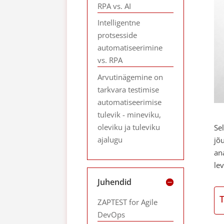
RPA vs. AI
Intelligentne
protsesside
automatiseerimine
vs. RPA
Arvutinägemine on
tarkvara testimise
automatiseerimise
tulevik - mineviku,
oleviku ja tuleviku
Se
ajalugu
jõ
an
le
Juhendid
ZAPTEST for Agile
DevOps