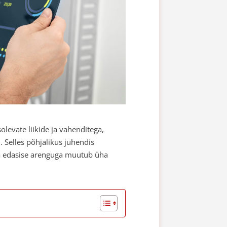
levate liikide ja vahenditega,
 Selles põhjalikus juhendis
ia edasise arenguga muutub üha