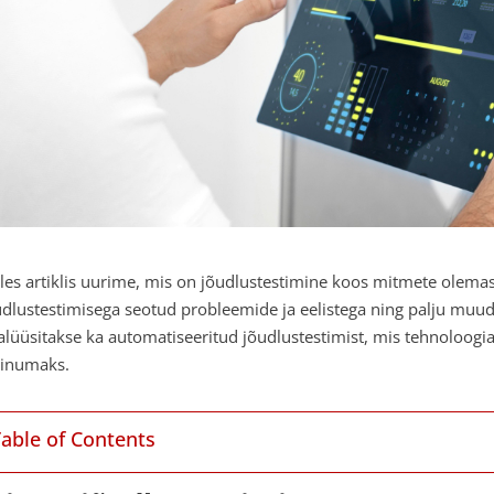
lles artiklis uurime, mis on jõudlustestimine koos mitmete olemaso
udlustestimisega seotud probleemide ja eelistega ning palju muud.
alüüsitakse ka automatiseeritud jõudlustestimist, mis tehnoloog
vinumaks.
Table of Contents