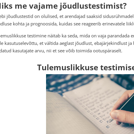
iks me vajame jõudlustestimist?
ebi jõudlustestid on olulised, et arendajad saaksid sidusrühmade
udluse kohta ja prognoosida, kuidas see reageerib erinevatele liik
lemuslikkuse testimine näitab ka seda, mida on vaja parandada e
le kasutuselevõttu, et vältida aeglast jõudlust, ebajärjekindlust ja
datud kasutajate arvu, nii et see võib toimida ootuspäraselt.
Tulemuslikkuse testimise