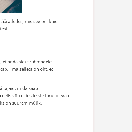
määratledes, mis see on, kuid
test.
ks, et anda sidusrühmadele
tab. Ilma selleta on oht, et
äitajaid, mida saab
eelis võrreldes teiste turul olevate
seks on suurem müük.