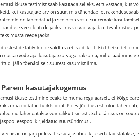
lemuslikkuse testimist saab kasutada selleks, et tuvastada, kus v
rkeid, kui kasutajate arv on suur, mis tähendab, et rakendust saab
obleemid on lahendatud ja see peab vastu suuremale kasutamisele
ubanduse veebilehtede jaoks, mis võivad vajada ettevalmistusi 
iteks musta reede jaoks.
udlustestide läbiviimine väldib veebisaidi kriitilistel hetkedel toi
a musta reede ajal kasutajate arvuga hakkama, mille laadimine võ
iritud, jääb tõenäoliselt suurest kasumist ilma.
. Parem kasutajakogemus
lemuslikkuse testimine peaks toimuma regulaarselt, et kõige pare
tkaks oma oodatud funktsiooni. Pidev jõudlustestimine tähendab, e
obleemid lahendatakse võimalikult kiiresti. Selle tähtsus on seot
ljaspool eespool kirjeldatud suursündmusi.
 veebisait on järjepidevalt kasutajasõbralik ja seda täiustatakse, e