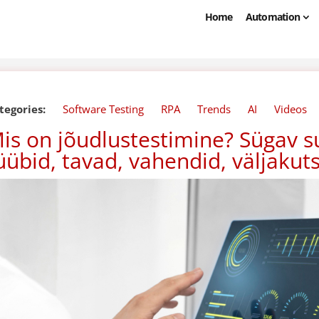
Home
Automation
tegories:
Software Testing
RPA
Trends
AI
Videos
is on jõudlustestimine? Sügav 
üübid, tavad, vahendid, väljaku