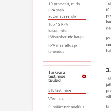
Tu
10 protsessi, mida
tõ
RPA saab
pr
automatiseerida
ka
Top 15 RPA
nä
kasutamist
tööstusharude kaupa
Jõ
sa
RPA määratlus ja
hä
tähendus
3
Tarkvara
testimise
Tu
tüübid
jä
ETL testimine
pr
vä
Võrdluskatsed
Kui
Piirväärtuste analüüs