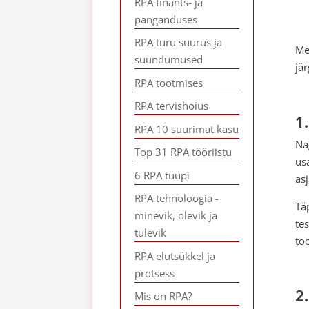
RPA finants- ja
panganduses
RPA turu suurus ja
Me
suundumused
jä
RPA tootmises
RPA tervishoius
1
RPA 10 suurimat kasu
Na
Top 31 RPA tööriistu
us
6 RPA tüüpi
as
RPA tehnoloogia -
Tä
minevik, olevik ja
te
tulevik
to
RPA elutsükkel ja
protsess
2
Mis on RPA?