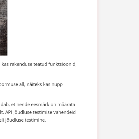
e, kas rakenduse teatud funktsioonid,
oormuse all, näiteks kas nupp
hendab, et nende eesmärk on määrata
elt. API jõudluse testimise vahendeid
li jõudluse testimine.