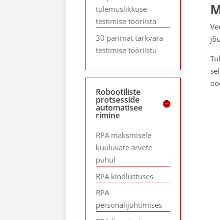
M
tulemuslikkuse
testimise tööriista
Ve
30 parimat tarkvara
jõ
testimise tööriistu
Tu
sel
oo
Robootiliste
protsesside
automatisee
rimine
RPA maksmisele
kuuluvate arvete
puhul
RPA kindlustuses
RPA
personalijuhtimises