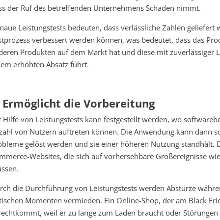
ss der Ruf des betreffenden Unternehmens Schaden nimmt.
naue Leistungstests bedeuten, dass verlässliche Zahlen geliefert
stprozess verbessert werden können, was bedeutet, dass das Pro
deren Produkten auf dem Markt hat und diese mit zuverlässiger 
nem erhöhten Absatz führt.
. Ermöglicht die Vorbereitung
t Hilfe von Leistungstests kann festgestellt werden, wo softwareb
zahl von Nutzern auftreten können. Die Anwendung kann dann so
obleme gelöst werden und sie einer höheren Nutzung standhält. Die
mmerce-Websites, die sich auf vorhersehbare Großereignisse wie
ssen.
rch die Durchführung von Leistungstests werden Abstürze währen
itischen Momenten vermieden. Ein Online-Shop, der am Black Frid
rechtkommt, weil er zu lange zum Laden braucht oder Störungen 