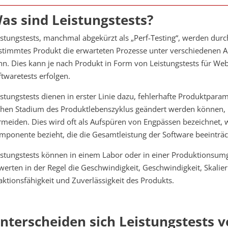
as sind Leistungstests?
istungstests, manchmal abgekürzt als „Perf-Testing“, werden durch
stimmtes Produkt die erwarteten Prozesse unter verschiedenen A
nn. Dies kann je nach Produkt in Form von Leistungstests für Webs
ftwaretests erfolgen.
istungstests dienen in erster Linie dazu, fehlerhafte Produktpara
ühen Stadium des Produktlebenszyklus geändert werden können,
rmeiden. Dies wird oft als Aufspüren von Engpässen bezeichnet, w
mponente bezieht, die die Gesamtleistung der Software beeinträch
istungstests können in einem Labor oder in einer Produktionsu
werten in der Regel die Geschwindigkeit, Geschwindigkeit, Skalierba
aktionsfähigkeit und Zuverlässigkeit des Produkts.
nterscheiden sich Leistungstests 