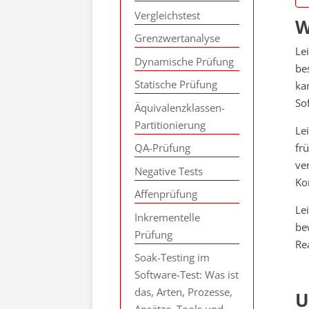
Vergleichstest
W
Grenzwertanalyse
Le
Dynamische Prüfung
be
Statische Prüfung
ka
So
Äquivalenzklassen-
Partitionierung
Le
QA-Prüfung
fr
ve
Negative Tests
Ko
Affenprüfung
Le
Inkrementelle
be
Prüfung
Re
Soak-Testing im
Software-Test: Was ist
das, Arten, Prozesse,
U