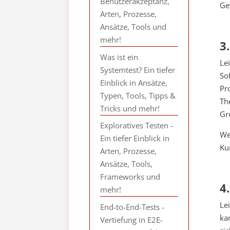
Benutzerakzeptanz,
Ge
Arten, Prozesse,
Ansätze, Tools und
mehr!
3
Was ist ein
Le
Systemtest? Ein tiefer
So
Einblick in Ansätze,
Pr
Typen, Tools, Tipps &
Th
Tricks und mehr!
Gr
Exploratives Testen -
We
Ein tiefer Einblick in
Ku
Arten, Prozesse,
Ansätze, Tools,
Frameworks und
4
mehr!
Le
End-to-End-Tests -
ka
Vertiefung in E2E-