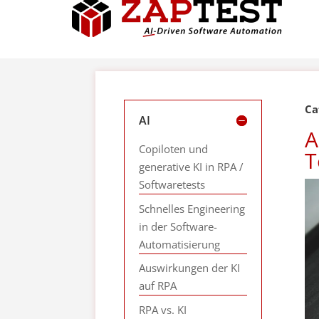
Ca
AI
A
Copiloten und
T
generative KI in RPA /
Softwaretests
Schnelles Engineering
in der Software-
Automatisierung
Auswirkungen der KI
auf RPA
RPA vs. KI