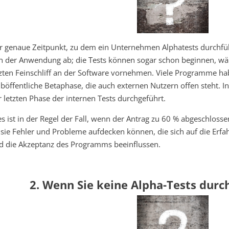
r genaue Zeitpunkt, zu dem ein Unternehmen Alphatests durchführ
n der Anwendung ab; die Tests können sogar schon beginnen, wä
tzten Feinschliff an der Software vornehmen. Viele Programme hab
lböffentliche Betaphase, die auch externen Nutzern offen steht. In
r letzten Phase der internen Tests durchgeführt.
es ist in der Regel der Fall, wenn der Antrag zu 60 % abgeschlossen
 sie Fehler und Probleme aufdecken können, die sich auf die Erf
d die Akzeptanz des Programms beeinflussen.
2. Wenn Sie keine Alpha-Tests dur