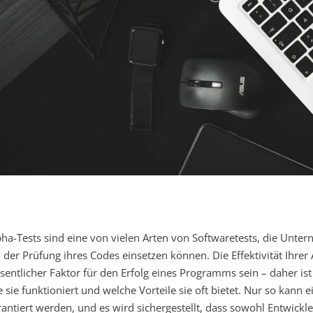
pha-Tests sind eine von vielen Arten von Softwaretests, die Unt
i der Prüfung ihres Codes einsetzen können. Die Effektivität Ihrer 
sentlicher Faktor für den Erfolg eines Programms sein – daher ist
e sie funktioniert und welche Vorteile sie oft bietet. Nur so kann
rantiert werden, und es wird sichergestellt, dass sowohl Entwickle