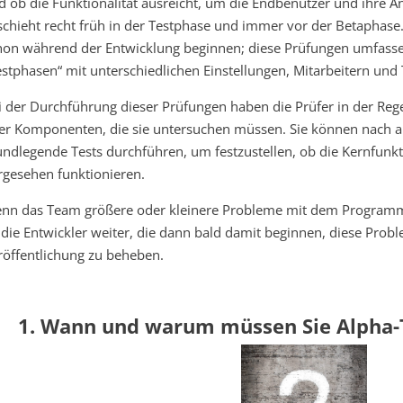
d ob die Funktionalität ausreicht, um die Endbenutzer und ihre A
schieht recht früh in der Testphase und immer vor der Betaphase. 
hon während der Entwicklung beginnen; diese Prüfungen umfassen
estphasen“ mit unterschiedlichen Einstellungen, Mitarbeitern und 
i der Durchführung dieser Prüfungen haben die Prüfer in der Reg
er Komponenten, die sie untersuchen müssen. Sie können nach a
undlegende Tests durchführen, um festzustellen, ob die Kernfun
rgesehen funktionieren.
nn das Team größere oder kleinere Probleme mit dem Programm fe
 die Entwickler weiter, die dann bald damit beginnen, diese Probl
röffentlichung zu beheben.
1. Wann und warum müssen Sie Alpha-