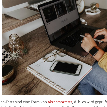
pha-Tests sind eine Form von
Akzeptanztests
, d. h. es wird geprü