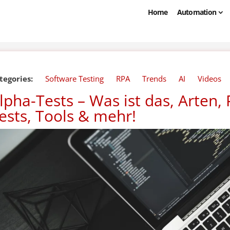
Home
Automation
tegories:
Software Testing
RPA
Trends
AI
Videos
lpha-Tests – Was ist das, Arten, 
ests, Tools & mehr!