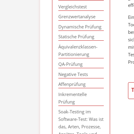
ef
Vergleichstest
Grenzwertanalyse
Ei
To
Dynamische Prüfung
be
Statische Prüfung
si
Äquivalenzklassen-
mi
Partitionierung
Te
Pr
QA-Prüfung
Negative Tests
Affenprüfung
Inkrementelle
Prüfung
Soak-Testing im
Software-Test: Was ist
das, Arten, Prozesse,