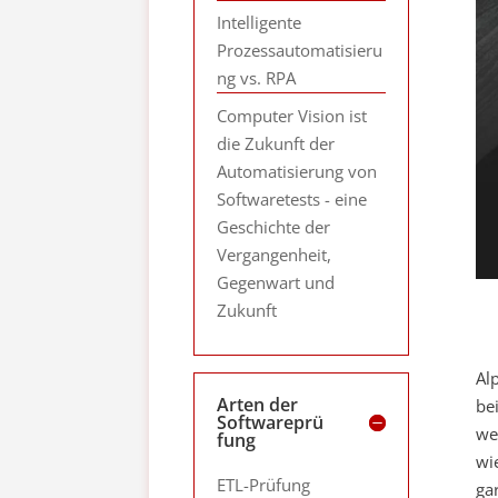
Intelligente
Prozessautomatisieru
ng vs. RPA
Computer Vision ist
die Zukunft der
Automatisierung von
Softwaretests - eine
Geschichte der
Vergangenheit,
Gegenwart und
Zukunft
Al
Arten der
be
Softwareprü
we
fung
wi
ETL-Prüfung
ga