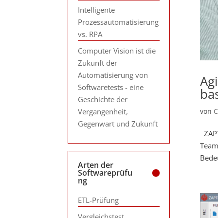
Intelligente
Prozessautomatisierung
vs. RPA
Computer Vision ist die
Zukunft der
Automatisierung von
Ag
Softwaretests - eine
ba
Geschichte der
Vergangenheit,
von
C
Gegenwart und Zukunft
ZAPTE
Teams
Bede
Arten der
Softwareprüfu
ng
ETL-Prüfung
Vergleichstest