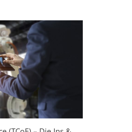
e (TCoE) – Die Ins &