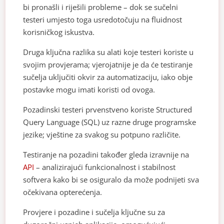
bi pronašli i riješili probleme – dok se sučelni
testeri umjesto toga usredotočuju na fluidnost
korisničkog iskustva.
Druga ključna razlika su alati koje testeri koriste u
svojim provjerama; vjerojatnije je da će testiranje
sučelja uključiti okvir za automatizaciju, iako obje
postavke mogu imati koristi od ovoga.
Pozadinski testeri prvenstveno koriste Structured
Query Language (SQL) uz razne druge programske
jezike; vještine za svakog su potpuno različite.
Testiranje na pozadini također gleda izravnije na
API
– analizirajući funkcionalnost i stabilnost
softvera kako bi se osiguralo da može podnijeti sva
očekivana opterećenja.
Provjere i pozadine i sučelja ključne su za