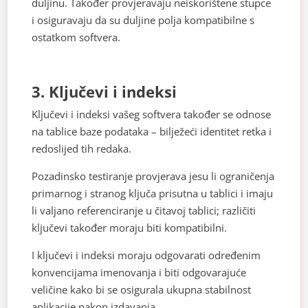
duljinu. Također provjeravaju neiskorištene stupce
i osiguravaju da su duljine polja kompatibilne s
ostatkom softvera.
3. Ključevi i indeksi
Ključevi i indeksi vašeg softvera također se odnose
na tablice baze podataka – bilježeći identitet retka i
redoslijed tih redaka.
Pozadinsko testiranje provjerava jesu li ograničenja
primarnog i stranog ključa prisutna u tablici i imaju
li valjano referenciranje u čitavoj tablici; različiti
ključevi također moraju biti kompatibilni.
I ključevi i indeksi moraju odgovarati određenim
konvencijama imenovanja i biti odgovarajuće
veličine kako bi se osigurala ukupna stabilnost
aplikacije nakon izdavanja.