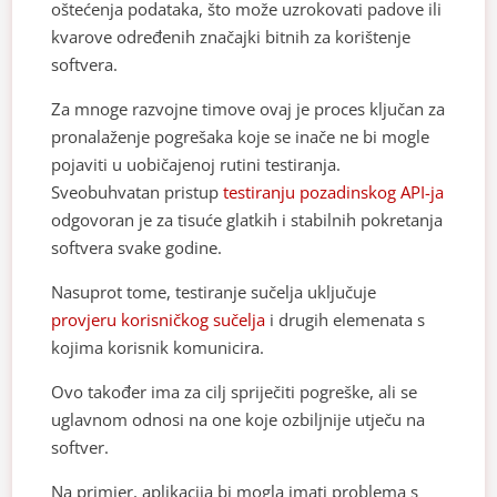
oštećenja podataka, što može uzrokovati padove ili
kvarove određenih značajki bitnih za korištenje
softvera.
Za mnoge razvojne timove ovaj je proces ključan za
pronalaženje pogrešaka koje se inače ne bi mogle
pojaviti u uobičajenoj rutini testiranja.
Sveobuhvatan pristup
testiranju pozadinskog API-ja
odgovoran je za tisuće glatkih i stabilnih pokretanja
softvera svake godine.
Nasuprot tome, testiranje sučelja uključuje
provjeru korisničkog sučelja
i drugih elemenata s
kojima korisnik komunicira.
Ovo također ima za cilj spriječiti pogreške, ali se
uglavnom odnosi na one koje ozbiljnije utječu na
softver.
Na primjer, aplikacija bi mogla imati problema s