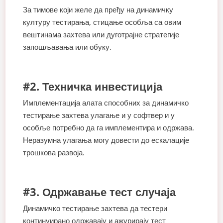
За тимове који желе да пређу на динамичку
културу тестирања, стицање особља са овим
вештинама захтева или дуготрајне стратегије
запошљавања или обуку.
#2. Техничка инвестиција
Имплементација алата способних за динамичко
тестирање захтева улагање и у софтвер и у
особље потребно да га имплементира и одржава.
Неразумна улагања могу довести до ескалације
трошкова развоја.
#3. Одржавање тест случаја
Динамичко тестирање захтева да тестери
континуирано одржавају и ажурирају тест