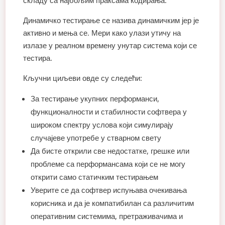
складу са најбољим праксама кодирања.
Динамичко тестирање се назива динамичким јер је
активно и мења се. Мери како улази утичу на
излазе у реалном времену унутар система који се
тестира.
Кључни циљеви овде су следећи:
За тестирање укупних перформанси,
функционалности и стабилности софтвера у
широком спектру услова који симулирају
случајеве употребе у стварном свету
Да бисте открили све недостатке, грешке или
проблеме са перформансама који се не могу
открити само статичким тестирањем
Уверите се да софтвер испуњава очекивања
корисника и да је компатибилан са различитим
оперативним системима, претраживачима и