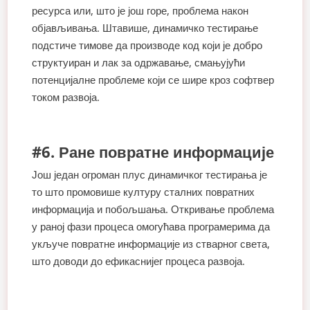
ресурса или, што је још горе, проблема након
објављивања. Штавише, динамичко тестирање
подстиче тимове да производе код који је добро
структуиран и лак за одржавање, смањујући
потенцијалне проблеме који се шире кроз софтвер
током развоја.
#6. Ране повратне информације
Још један огроман плус динамичког тестирања је
то што промовише културу сталних повратних
информација и побољшања. Откривање проблема
у раној фази процеса омогућава програмерима да
укључе повратне информације из стварног света,
што доводи до ефикаснијег процеса развоја.