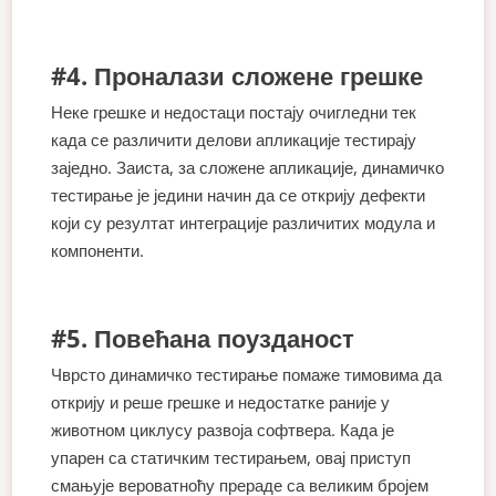
#4. Проналази сложене грешке
Неке грешке и недостаци постају очигледни тек
када се различити делови апликације тестирају
заједно. Заиста, за сложене апликације, динамичко
тестирање је једини начин да се открију дефекти
који су резултат интеграције различитих модула и
компоненти.
#5. Повећана поузданост
Чврсто динамичко тестирање помаже тимовима да
открију и реше грешке и недостатке раније у
животном циклусу развоја софтвера. Када је
упарен са статичким тестирањем, овај приступ
смањује вероватноћу прераде са великим бројем