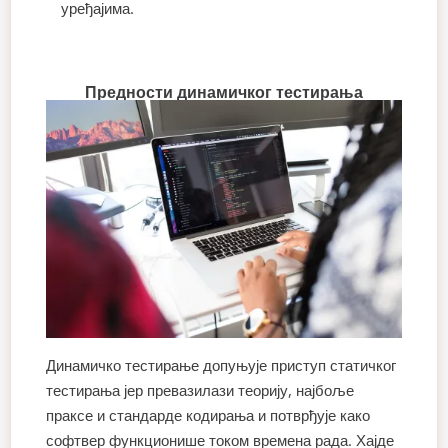
уређајима.
Предности динамичког тестирања
Динамичко тестирање допуњује приступ статичког
тестирања јер превазилази теорију, најбоље
праксе и стандарде кодирања и потврђује како
софтвер функционише током времена рада. Хајде