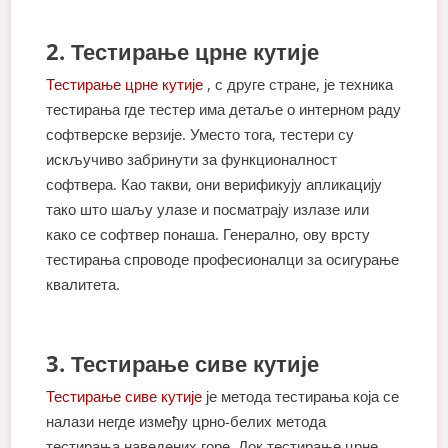
2. Тестирање црне кутије
Тестирање црне кутије
, с друге стране, је техника
тестирања где тестер има детаље о интерном раду
софтверске верзије. Уместо тога, тестери су
искључиво забринути за функционалност
софтвера. Као такви, они верификују апликацију
тако што шаљу улазе и посматрају излазе или
како се софтвер понаша. Генерално, ову врсту
тестирања спроводе професионалци за осигурање
квалитета.
3. Тестирање сиве кутије
Тестирање сиве кутије
је метода тестирања која се
налази негде између црно-белих метода
тестирања наведених горе. Док тестирање црне