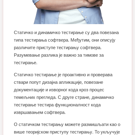
Статичко и динамичко тестирање су два повезана
типа тестирања софтвера. Међутим, они описују
различите приступе тестирању софтвера.
Разумевање разлика је важно за тимове за
тестирање.
Статичко тестирање је проактивно и проверава
ствари попут дизајна апликације, повезане
документације и изворног кода кроз процес
темељних прегледа. С друге стране, динамичко
тестирање тестира функционалност кода
извршавањем софтвера.
О статичком тестирању можете размишљати као о
више теоријском приступу тестирању. То укључује