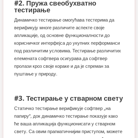
#2. Пружа свеобухватно
тестирање
Динамичко тестирање омогућава тестерима да
верификују многе различите аспекте своје
апликације, од основне функционалности до
корисничког интерфејса до укупних перформанси
под различитим условима. Тестирање различитих
елемената софтвера осигурава да софтвер
пролази кроз своје кораке и да је спреман за
пуштање у природу.
#3. Тестирање у стварном свету
Статичко тестирање верификује софтвер „на
папиру“, док динамичко тестирање показује како
ће ваша апликација функционисати у стварном
свету. Са овим прагматичнијим приступом, можете