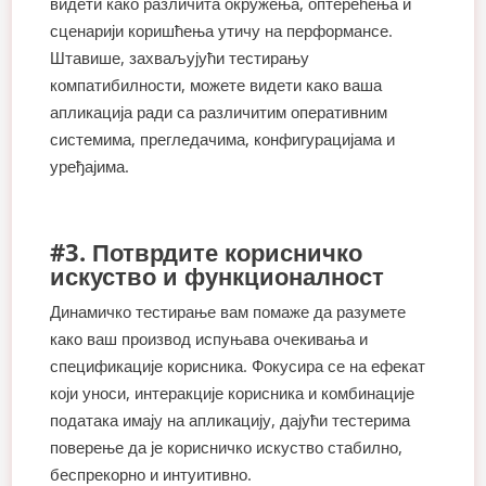
видети како различита окружења, оптерећења и
сценарији коришћења утичу на перформансе.
Штавише, захваљујући тестирању
компатибилности, можете видети како ваша
апликација ради са различитим оперативним
системима, прегледачима, конфигурацијама и
уређајима.
#3. Потврдите корисничко
искуство и функционалност
Динамичко тестирање вам помаже да разумете
како ваш производ испуњава очекивања и
спецификације корисника. Фокусира се на ефекат
који уноси, интеракције корисника и комбинације
података имају на апликацију, дајући тестерима
поверење да је корисничко искуство стабилно,
беспрекорно и интуитивно.