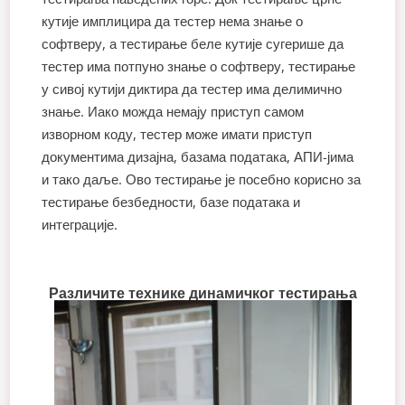
кутије имплицира да тестер нема знање о
софтверу, а тестирање беле кутије сугерише да
тестер има потпуно знање о софтверу, тестирање
у сивој кутији диктира да тестер има делимично
знање. Иако можда немају приступ самом
изворном коду, тестер може имати приступ
документима дизајна, базама података, АПИ-јима
и тако даље. Ово тестирање је посебно корисно за
тестирање безбедности, базе података и
интеграције.
Различите технике динамичког тестирања