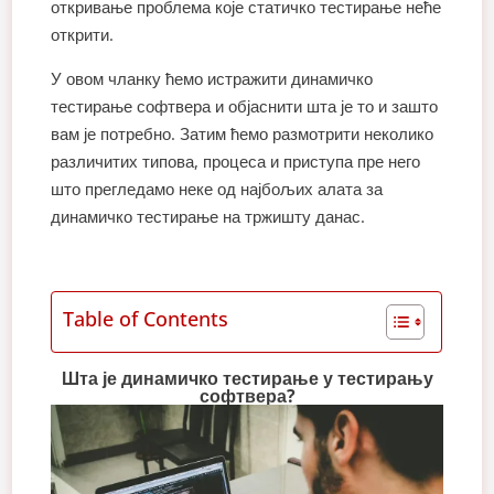
откривање проблема које статичко тестирање неће
открити.
У овом чланку ћемо истражити динамичко
тестирање софтвера и објаснити шта је то и зашто
вам је потребно. Затим ћемо размотрити неколико
различитих типова, процеса и приступа пре него
што прегледамо неке од најбољих алата за
динамичко тестирање на тржишту данас.
Table of Contents
Шта је динамичко тестирање у тестирању
софтвера?