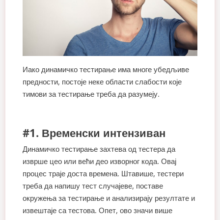
Иако динамичко тестирање има многе убедљиве
предности, постоје неке области слабости које
тимови за тестирање треба да разумеју.
#1. Временски интензиван
Динамичко тестирање захтева од тестера да
изврше цео или већи део изворног кода. Овај
процес траје доста времена. Штавише, тестери
треба да напишу тест случајеве, поставе
окружења за тестирање и анализирају резултате и
извештаје са тестова. Опет, ово значи више