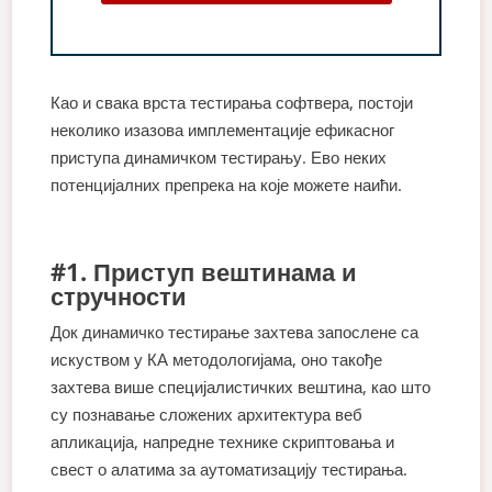
Као и свака врста тестирања софтвера, постоји
неколико изазова имплементације ефикасног
приступа динамичком тестирању. Ево неких
потенцијалних препрека на које можете наићи.
#1. Приступ вештинама и
стручности
Док динамичко тестирање захтева запослене са
искуством у КА методологијама, оно такође
захтева више специјалистичких вештина, као што
су познавање сложених архитектура веб
апликација, напредне технике скриптовања и
свест о алатима за аутоматизацију тестирања.