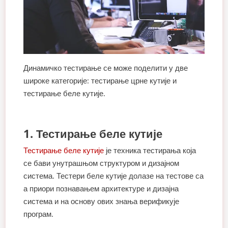
Динамичко тестирање се може поделити у две
широке категорије: тестирање црне кутије и
тестирање беле кутије.
1. Тестирање беле кутије
Тестирање беле кутије
је техника тестирања која
се бави унутрашњом структуром и дизајном
система. Тестери беле кутије долазе на тестове са
а приори познавањем архитектуре и дизајна
система и на основу ових знања верификује
програм.