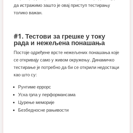
да истражимо зашто је овај приступ тестирању
толико важан.
#1. Тестови за грешке у току
рада и нежељена понашања
Постоје одређене врсте нежељених понашања које
се откривају само у живом окружењу. Динамичко
тестирање је потребно да би се открили недостаци
као што су:
Рунтиме еррорс
Уска грла у перформансама
Цурење меморије
Безбедносне рањивости