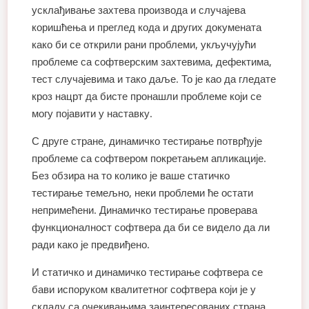
усклађивање захтева производа и случајева
коришћења и преглед кода и других докумената
како би се открили рани проблеми, укључујући
проблеме са софтверским захтевима, дефектима,
тест случајевима и тако даље. То је као да гледате
кроз нацрт да бисте пронашли проблеме који се
могу појавити у наставку.
С друге стране, динамичко тестирање потврђује
проблеме са софтвером покретањем апликације.
Без обзира на то колико је ваше статичко
тестирање темељно, неки проблеми ће остати
непримећени. Динамичко тестирање проверава
функционалност софтвера да би се видело да ли
ради како је предвиђено.
И статичко и динамичко тестирање софтвера се
бави испоруком квалитетног софтвера који је у
складу са очекивањима заинтересованих страна.