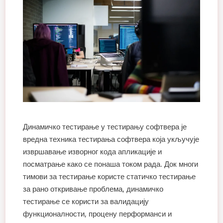
Динамичко тестирање у тестирању софтвера је
вредна техника тестирања софтвера која укључује
извршавање изворног кода апликације и
посматрање како се понаша током рада. Док многи
тимови за тестирање користе статичко тестирање
за рано откривање проблема, динамичко
тестирање се користи за валидацију
функционалности, процену перформанси и