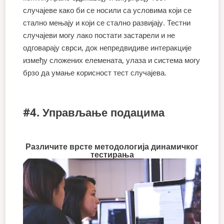
случајеве како би се носили са условима који се
стално мењају и који се стално развијају. Тестни
случајеви могу лако постати застарели и не
одговарају сврси, док непредвидиве интеракције
између сложених елемената, улаза и система могу
брзо да умање корисност тест случајева.
#4. Управљање подацима
Различите врсте методологија динамичког
тестирања