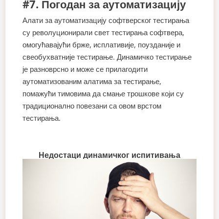
#7. Погодан за аутоматизацију
Алати за аутоматизацију софтверског тестирања
су револуционирали свет тестирања софтвера,
омогућавајући брже, исплативије, поузданије и
свеобухватније тестирање. Динамичко тестирање
је разноврсно и може се прилагодити
аутоматизованим алатима за тестирање,
помажући тимовима да смање трошкове који су
традиционално повезани са овом врстом
тестирања.
Недостаци динамичког испитивања