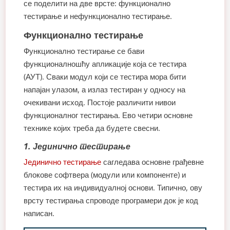
се поделити на две врсте: функционално
тестирање и нефункционално тестирање.
Функционално тестирање
Функционално тестирање се бави
функционалношћу апликације која се тестира
(АУТ). Сваки модул који се тестира мора бити
напајан улазом, а излаз тестиран у односу на
очекивани исход. Постоје различити нивои
функционалног тестирања. Ево четири основне
технике којих треба да будете свесни.
1. Јединично тестирање
Јединично тестирање
сагледава основне грађевне
блокове софтвера (модули или компоненте) и
тестира их на индивидуалној основи. Типично, ову
врсту тестирања спроводе програмери док је код
написан.