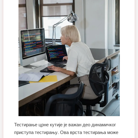
Тестирање црне кутије је важан део динамичког
приступа тестирању. Ова врста тестирања може