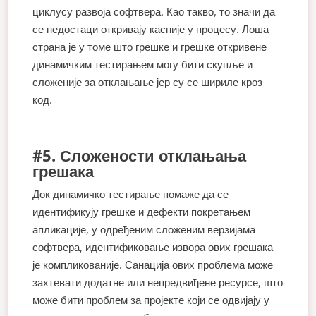
циклусу развоја софтвера. Као такво, то значи да
се недостаци откривају касније у процесу. Лоша
страна је у томе што грешке и грешке откривене
динамичким тестирањем могу бити скупље и
сложеније за отклањање јер су се шириле кроз
код.
#5. Сложености отклањања
грешака
Док динамичко тестирање помаже да се
идентификују грешке и дефекти покретањем
апликације, у одређеним сложеним верзијама
софтвера, идентификовање извора ових грешака
је компликованије. Санација ових проблема може
захтевати додатне или непредвиђене ресурсе, што
може бити проблем за пројекте који се одвијају у