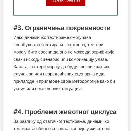
Book Demo
#3. Ограничења покривености
Иако динамичко тестирање омогућава
свеобухватно тестирање софтвера, тестери
морају бити свесни да оно не може да верификује
сваки исход, сценарио или комбинацију улаза.
Заиста, тестери морају да буду свесни крајњих
случајева или непредвиђених сценарија и да
прилагоде и прилагоде своје методологије како би
укључили неке од ових ситуација.
#4. Проблеми животног циклуса
За разлику од статичког тестирања, динамичко
тестирање обично се јавља касније у животном