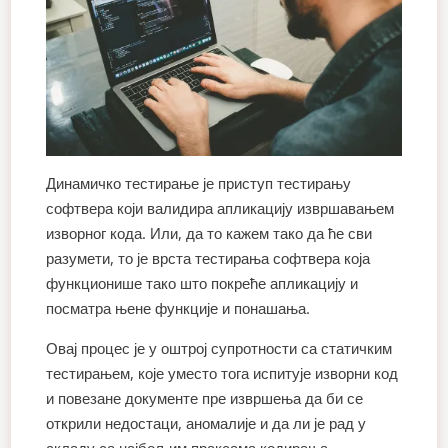
Динамичко тестирање је приступ тестирању
софтвера који валидира апликацију извршавањем
изворног кода. Или, да то кажем тако да ће сви
разумети, то је врста тестирања софтвера која
функционише тако што покреће апликацију и
посматра њене функције и понашања.
Овај процес је у оштрој супротности са статичким
тестирањем, које уместо тога испитује изворни код
и повезане документе пре извршења да би се
открили недостаци, аномалије и да ли је рад у