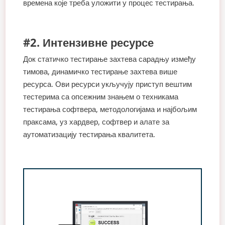
времена које треба уложити у процес тестирања.
#2. Интензивне ресурсе
Док статичко тестирање захтева сарадњу између
тимова, динамичко тестирање захтева више
ресурса. Ови ресурси укључују приступ вештим
тестерима са опсежним знањем о техникама
тестирања софтвера, методологијама и најбољим
праксама, уз хардвер, софтвер и алате за
аутоматизацију тестирања квалитета.