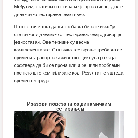
Међутим, статичко тестирање је проактивно, док је
динамичко тестирање реактивно.
Што се тиче тога да ли треба да бирате између
статичког и динамичког тестирања, овај одговор је
једноставан. Ове технике су веома
комплементарне. Статичко тестирање треба да се
примени у раној фази животног циклуса развоја
софтвера да би се пронашли и решили проблеми
пре него што компајлирате код. Резултат је уштеда
времена и труда.
Изазови повезани са динамичким
тестирањем