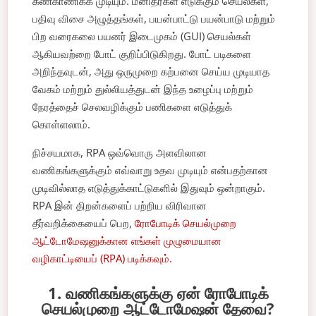
கண்காணிக்க முடியும். மனிதர்கள் எடுக்கும் செயல்கள்,
பதிவு விசை அழுத்தங்கள், பயன்பாட்டு பயன்பாடு மற்றும்
பிற வரைகலை பயனர் இடைமுகம் (GUI) செயல்கள்
ஆகியவற்றை போட் குறிப்பிடுகிறது. போட் படிகளை
அறிந்தவுடன், அது ஒருமுறை கற்பனை செய்ய முடியாத
வேகம் மற்றும் துல்லியத்துடன் இந்த உழைப்பு மற்றும்
நேரத்தைச் செலவழிக்கும் பணிகளை எடுத்துக்
கொள்ளலாம்.
நிச்சயமாக, RPA ஒவ்வொரு அளவிலான
வணிகங்களுக்கும் எவ்வாறு உதவ முடியும் என்பதற்கான
முடிவில்லாத எடுத்துக்காட்டுகளில் இதுவும் ஒன்றாகும்.
RPA இன் திறன்களைப் பற்றிய விரிவான
தீர்வறிக்கையைப் பெற,
ரோபோடிக் செயல்முறை
ஆட்டோமேஷனுக்கான எங்கள் முழுமையான
வழிகாட்டியைப் (RPA) படிக்கவும்.
1. வணிகங்களுக்கு ஏன் ரோபோடிக்
செயல்முறை ஆட்டோமேஷன் தேவை?