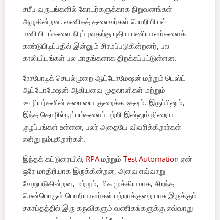
சமீப வருடங்களில் கோடர்களுக்காக நிறுவனங்கள்
அழுகின்றன. வணிகத் தலைவர்கள் பொறியியல்
பணியிடங்களை நிரப்புவதற்கு புதிய பணியாளர்களைக்
கண்டுபிடிப்பதில் இன்னும் சிரமப்படுகின்றனர், பல
காலியிடங்கள் பல மாதங்களாக திறக்கப்பட்டுள்ளன.
ரோபோடிக் செயல்முறை ஆட்டோமேஷன் மற்றும் டெஸ்ட்
ஆட்டோமேஷன் ஆகியவை முதலாளிகள் மற்றும்
ஊழியர்களின் சுமையை குறைக்க உதவும். இருப்பினும்,
இந்த தொழில்நுட்பங்களைப் பற்றி இன்னும் நிறைய
குழப்பங்கள் உள்ளன, பலர் அதையே விவரிக்கிறார்கள்
என்று நம்புகிறார்கள்.
இந்தக் கட்டுரையில்,
RPA
மற்றும்
Test Automation
ஏன்
ஒரே மாதிரியாக இருக்கின்றன, அவை எவ்வாறு
வேறுபடுகின்றன, மற்றும், மிக முக்கியமாக, சிறந்த
மென்பொருள் பொறியாளர்கள் பற்றாக்குறையாக இருக்கும்
சகாப்தத்தில் இரு கருவிகளும் வணிகங்களுக்கு எவ்வாறு
உதவ முடியும் என்பதைப் பார்ப்போம்.