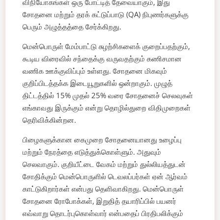
விநியோகங்கள் ஒரு போட்டித் தேவையாகும், இது
சோதனை மற்றும் தரக் கட்டுப்பாடு (QA) நிபுணர்களுக்கு
பெரும் அழுத்தத்தை சேர்க்கிறது.
மென்பொருள் மேம்பாட்டு சுழற்சிகளைக் குறைப்பதற்கும்,
கூடிய விரைவில் சந்தைக்கு வருவதற்கும் கணிசமான
வணிக ஊக்குவிப்பும் உள்ளது. சோதனை மிகவும்
குறிப்பிடத்தக்க இடையூறுகளில் ஒன்றாகும். முழுத்
திட்டத்தில் 15% முதல் 25% வரை சோதனைச் செலவுகள்
எங்காவது இருக்கும் என்று தொழில்துறை விதிமுறைகள்
தெரிவிக்கின்றன.
பிழைகளுக்கான கைமுறை சோதனையானது உழைப்பு
மற்றும் நேரத்தை எடுத்துக்கொள்ளும். அதுவும்
செலவாகும். குறியீட்டை வேகம் மற்றும் துல்லியத்துடன்
சோதிக்கும் மென்பொருளில் டெவலப்பர்கள் ஏன் ஆர்வம்
காட்டுகிறார்கள் என்பது தெளிவாகிறது. மென்பொருள்
சோதனை ரோபோக்கள், இறுதித் தயாரிப்பில் பயனர்
எவ்வாறு தொடர்புகொள்வார் என்பதைப் பிரதிபலிக்கும்