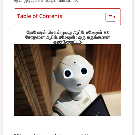
Table of Contents
ரோபோடிக் செயல்முறை ஆட்டோமேஷன் vs
சோதனை ஆட்டோமேஷன்:
ஒரு சுருக்கமான
கண்ணோட்டம்