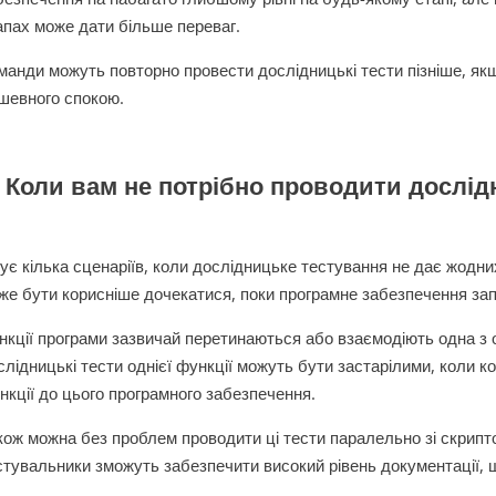
апах може дати більше переваг.
манди можуть повторно провести дослідницькі тести пізніше, як
шевного спокою.
. Коли вам не потрібно проводити дослі
нує кілька сценаріїв, коли дослідницьке тестування не дає жодни
же бути корисніше дочекатися, поки програмне забезпечення зап
нкції програми зазвичай перетинаються або взаємодіють одна з 
слідницькі тести однієї функції можуть бути застарілими, коли к
нкції до цього програмного забезпечення.
кож можна без проблем проводити ці тести паралельно зі скрипт
стувальники зможуть забезпечити високий рівень документації, 