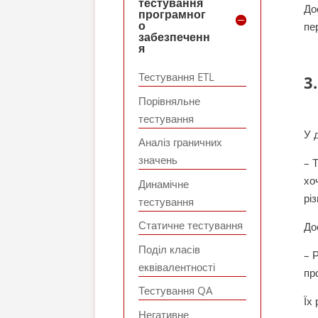
тестування
До
програмног
о
пе
забезпеченн
я
Тестування ETL
3
Порівняльне
тестування
У 
Аналіз граничних
значень
– 
хо
Динамічне
рі
тестування
Статичне тестування
До
Поділ класів
– 
еквівалентності
пр
Тестування QA
Їх
Негативне