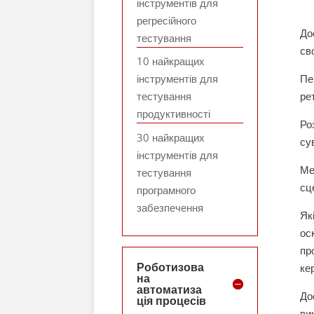
інструментів для
регресійного
До
тестування
св
10 найкращих
Пе
інструментів для
ре
тестування
продуктивності
Ро
30 найкращих
су
інструментів для
Ме
тестування
сц
програмного
забезпечення
Як
ос
пр
Роботизова
ке
на
автоматиза
До
ція процесів
ви