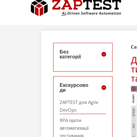
Ca
Без
категорії
Д
т
т
Екскурсово
ди
ZAPTEST для Agile
DevOps
RPA проти
автоматизації
тестування