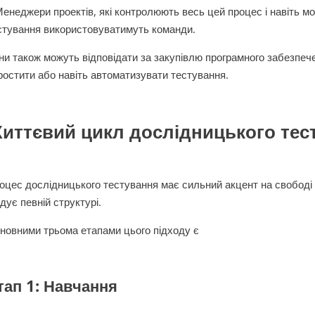
Менеджери проектів, які контролюють весь цей процес і навіть мо
стування використовуватимуть команди.
ни також можуть відповідати за закупівлю програмного забезпеч
ростити або навіть автоматизувати тестування.
иттєвий цикл дослідницького тес
оцес дослідницького тестування має сильний акцент на свободі 
ідує певній структурі.
новними трьома етапами цього підходу є
тап 1: Навчання