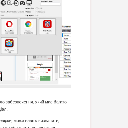
го забезпечення, який має багато
іал.
евірки, може навіть визначити,
що це підходить до процедур