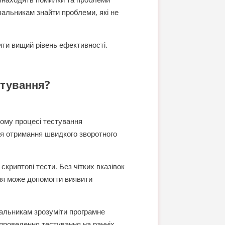
вальникам знайти проблеми, які не
ти вищий рівень ефективності.
стування?
кому процесі тестування
ля отримання швидкого зворотного
скриптові тести. Без чітких вказівок
ня може допомогти виявити
альникам зрозуміти програмне
 проведення тестування на ранніх