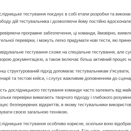
слідницьке тестування поєднує в собі етапи розробки та викона
ободу дій тестувальника і дозволяючи йому постійно вдосконал
ревіряючи програмне забезпечення, ці команди, ймовірно, виявля
тельної перевірки, і можуть легко придумати нові тести, які прине
звідувальне тестування схоже на спеціальне тестування, але с
ворою документацією, а також включає більш активний процес н
нш структурований підхід допомагає тестувальникам з’ясувати, я
енарії та тестові кейси, і слугує важливим доповненням до сцена
ість дослідницького тестування команди часто залежить від май
кільки перевірки вимагають творчого підходу і глибокого розумін
оцес безперервних відкриттів, в якому тестувальники використо
рувати своєю загальною технікою.
слідницьке тестування особливо корисне, оскільки воно відобра
користовувати програмне забезпечення. Більшість користувачів