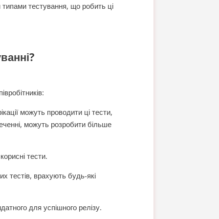
 типами тестування, що робить ці
уванні?
івробітників:
кації можуть проводити ці тести,
еченні, можуть розробити більше
корисні тести.
их тестів, врахують будь-які
идатного для успішного релізу.