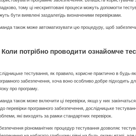
падково, тому ці нескриптовані процеси можуть допомогти тесту
жуть бути виявлені заздалегідь визначеними перевірками.
манда також може автоматизувати цю процедуру, щоб забезпечи
. Коли потрібно проводити ознайомче те
слідницьке тестування, як правило, корисне практично в будь-я
ограмного забезпечення, хоча воно особливо добре підходить д
’язку про програму.
манда також може включити ці перевірки, якщо у них закінчаться 
до перевірки програмного забезпечення, дослідницьке тестуван
облеми, які виходять за рамки стандартних перевірок.
безпечення різноманітних процедур тестування дозволяє тестув
безпечення на набагато глибшому рівні на будь-якому етапі, але