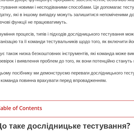
стування новими і несподіваними способами. Це допомагає тест
датку, які в іншому випадку можуть залишитися непоміченими до 
ючові функції не працюватимуть.
зуміння процесів, типів і підходів дослідницького тестування мо
ганізацію та її команди тестувальників щодо того, як включити йог
нує також низка безкоштовних інструментів, які команда може в
ревірок і виявлення проблем до того, як вони потенційно станут
цьому посібнику ми демонструємо переваги дослідницького тесту
і команда повинна врахувати перед впровадженням.
Table of Contents
о таке дослідницьке тестування?