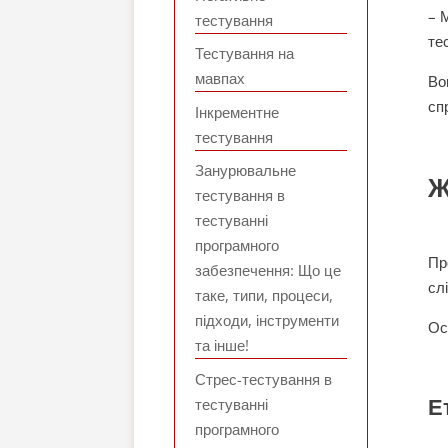
– 
тестування
те
Тестування на
мавпах
Во
сп
Інкрементне
тестування
Занурювальне
Ж
тестування в
тестуванні
програмного
Пр
забезпечення: Що це
сл
таке, типи, процеси,
підходи, інструменти
Ос
та інше!
Стрес-тестування в
Е
тестуванні
програмного