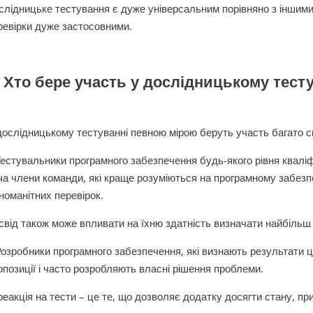
слідницьке тестування є дуже універсальним порівняно з іншими
ревірки дуже застосовними.
. Хто бере участь у дослідницькому тест
дослідницькому тестуванні певною мірою беруть участь багато сп
Тестувальники програмного забезпечення будь-якого рівня кваліфі
ча члени команди, які краще розуміються на програмному забезп
зноманітних перевірок.
свід також може впливати на їхню здатність визначати найбільш 
Розробники програмного забезпечення, які визнають результати ц
опозиції і часто розробляють власні рішення проблеми.
 реакція на тести – це те, що дозволяє додатку досягти стану, пр