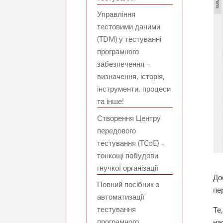
Управління
тестовими даними
(TDM) у тестуванні
програмного
забезпечення –
визначення, історія,
інструменти, процеси
та інше!
Створення Центру
передового
тестування (TCoE) –
тонкощі побудови
гнучкої організації
До
Повний посібник з
пе
автоматизації
тестування
Те
програмного
на