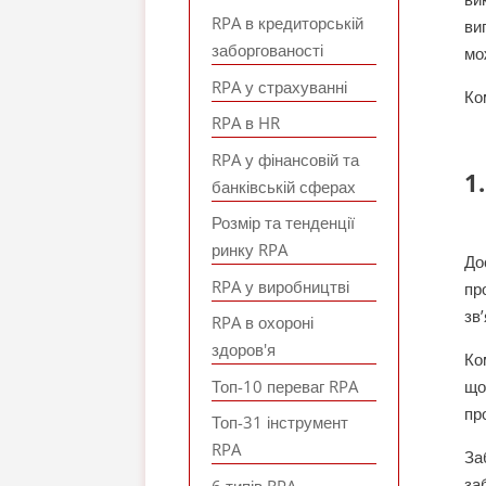
RPA в кредиторській
ви
заборгованості
мо
RPA у страхуванні
Ко
RPA в HR
RPA у фінансовій та
1
банківській сферах
Розмір та тенденції
ринку RPA
До
RPA у виробництві
пр
зв
RPA в охороні
здоров'я
Ко
Топ-10 переваг RPA
що
пр
Топ-31 інструмент
RPA
За
за
6 типів RPA