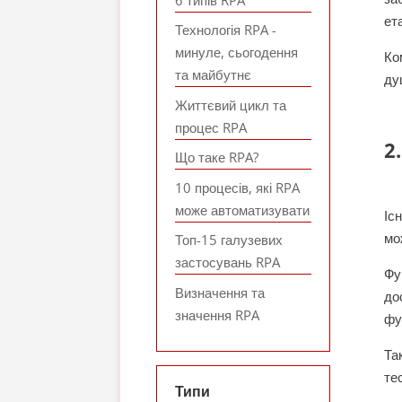
ет
Технологія RPA -
минуле, сьогодення
Ко
та майбутнє
ду
Життєвий цикл та
процес RPA
2
Що таке RPA?
10 процесів, які RPA
може автоматизувати
Іс
мо
Топ-15 галузевих
застосувань RPA
Фу
Визначення та
до
значення RPA
фу
Та
те
Типи