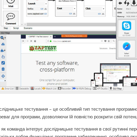
слідницьке тестування – це особливий тип тестування програмно
реваг для програми, дозволяючи їй повністю розкрити свій потенц
, як команда інтегрує дослідницьке тестування в свої рутинні пер
скільки добре функціонує програмне забезпечення, особливо як