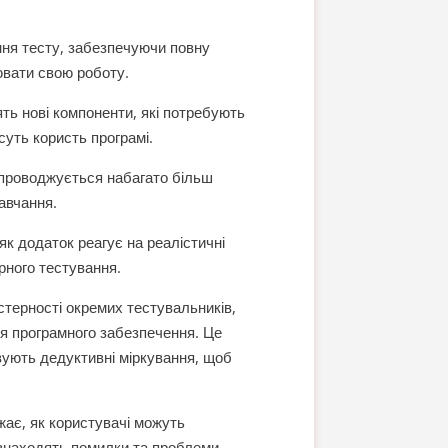
ння тесту, забезпечуючи повну
ювати свою роботу.
ть нові компоненти, які потребують
суть користь програмі.
упроводжується набагато більш
авчання.
к додаток реагує на реалістичні
рного тестування.
стерності окремих тестувальників,
ня програмного забезпечення. Це
вують дедуктивні міркування, щоб
жає, як користувачі можуть
 знаходять помилки та проблеми