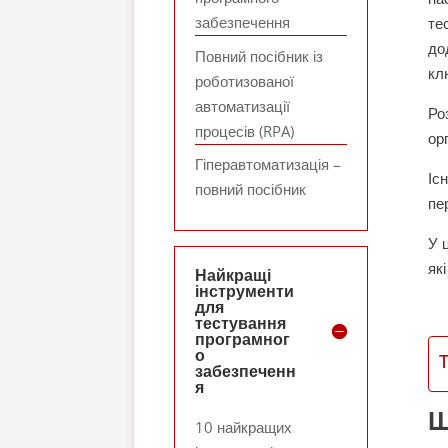
забезпечення
те
до
Повний посібник із
кл
роботизованої
автоматизації
Ро
процесів (RPA)
ор
Гіперавтоматизація –
Іс
повний посібник
пе
У 
як
Найкращі
інструменти
для
тестування
програмног
о
забезпеченн
я
Щ
10 найкращих