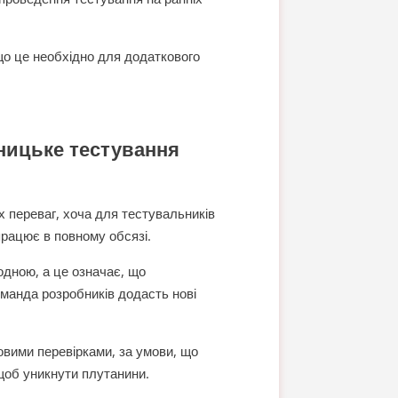
що це необхідно для додаткового
дницьке тестування
х переваг, хоча для тестувальників
рацює в повному обсязі.
одною, а це означає, що
оманда розробників додасть нові
овими перевірками, за умови, що
щоб уникнути плутанини.