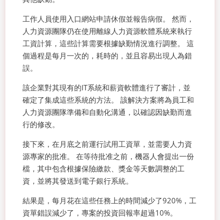
工作人員使用入口網站申請休假並報告病假。 然而，
人力資源團隊仍在使用離線人力資源軟體系統來執行
工資計算，這些計算需要根據缺勤情況進行調整。 這
個過程是每月一次的，耗時的，並且容易出現人為錯
誤。
該企業對其現有的IT系統和薪資軟體進行了審計，並
確定了集成這些系統的方法。 該解決方案將為員工和
人力資源團隊準備和自動化溝通，以確認因缺勤而進
行的修改。
接下來，在月底之前運行試用工資單，並需要人力資
源專家的批准。 在等待批准之前，機器人會提出一份
檔，其中包含根據保險繳款、獎金等天數調整的工
資，並將其發送到電子銀行系統。
結果是，每月花在這些任務上的時間減少了920%，工
資單錯誤減少了，專案的投資回報率超過10%。