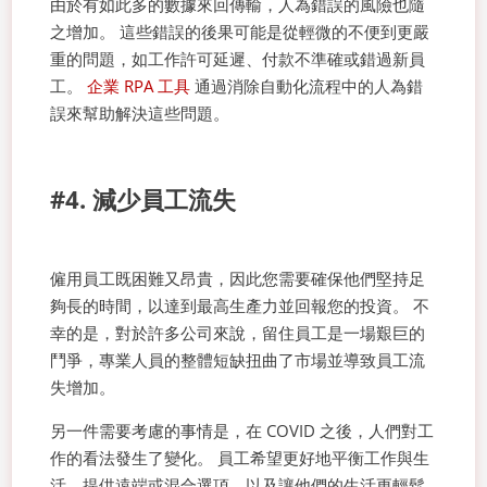
由於有如此多的數據來回傳輸，人為錯誤的風險也隨
之增加。 這些錯誤的後果可能是從輕微的不便到更嚴
重的問題，如工作許可延遲、付款不準確或錯過新員
工。
企業 RPA 工具
通過消除自動化流程中的人為錯
誤來幫助解決這些問題。
#4. 減少員工流失
僱用員工既困難又昂貴，因此您需要確保他們堅持足
夠長的時間，以達到最高生產力並回報您的投資。 不
幸的是，對於許多公司來說，留住員工是一場艱巨的
鬥爭，專業人員的整體短缺扭曲了市場並導致員工流
失增加。
另一件需要考慮的事情是，在 COVID 之後，人們對工
作的看法發生了變化。 員工希望更好地平衡工作與生
活，提供遠端或混合選項，以及讓他們的生活更輕鬆