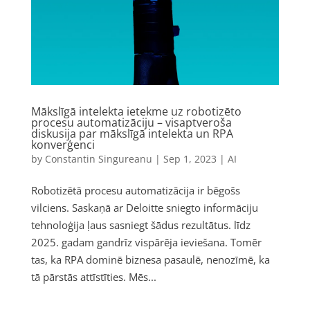
Mākslīgā intelekta ietekme uz robotizēto
procesu automatizāciju – visaptveroša
diskusija par mākslīgā intelekta un RPA
konverģenci
by
Constantin Singureanu
|
Sep 1, 2023
|
AI
Robotizētā procesu automatizācija ir bēgošs
vilciens. Saskaņā ar Deloitte sniegto informāciju
tehnoloģija ļaus sasniegt šādus rezultātus. līdz
2025. gadam gandrīz vispārēja ieviešana. Tomēr
tas, ka RPA dominē biznesa pasaulē, nenozīmē, ka
tā pārstās attīstīties. Mēs...