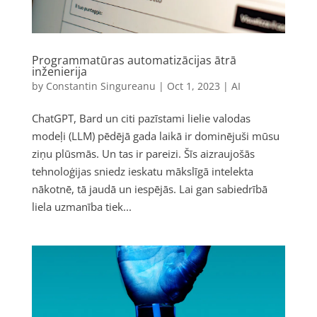
Programmatūras automatizācijas ātrā
inženierija
by
Constantin Singureanu
|
Oct 1, 2023
|
AI
ChatGPT, Bard un citi pazīstami lielie valodas
modeļi (LLM) pēdējā gada laikā ir dominējuši mūsu
ziņu plūsmās. Un tas ir pareizi. Šīs aizraujošās
tehnoloģijas sniedz ieskatu mākslīgā intelekta
nākotnē, tā jaudā un iespējās. Lai gan sabiedrībā
liela uzmanība tiek...