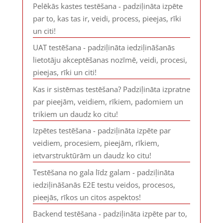
Pelēkās kastes testēšana - padziļināta izpēte
par to, kas tas ir, veidi, process, pieejas, rīki
un citi!
UAT testēšana - padziļināta iedziļināšanās
lietotāju akceptēšanas nozīmē, veidi, procesi,
pieejas, rīki un citi!
Kas ir sistēmas testēšana? Padziļināta izpratne
par pieejām, veidiem, rīkiem, padomiem un
trikiem un daudz ko citu!
Izpētes testēšana - padziļināta izpēte par
veidiem, procesiem, pieejām, rīkiem,
ietvarstruktūrām un daudz ko citu!
Testēšana no gala līdz galam - padziļināta
iedziļināšanās E2E testu veidos, procesos,
pieejās, rīkos un citos aspektos!
Backend testēšana - padziļināta izpēte par to,