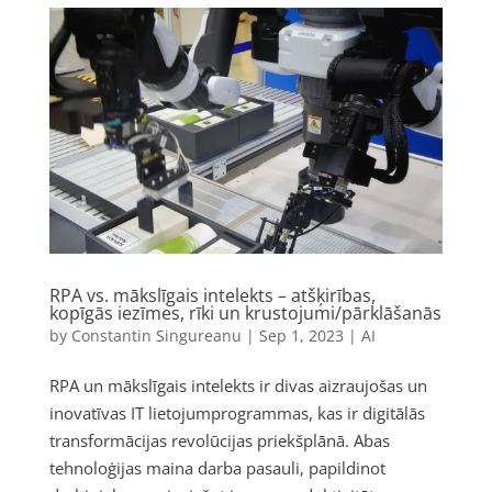
RPA vs. mākslīgais intelekts – atšķirības,
kopīgās iezīmes, rīki un krustojumi/pārklāšanās
by
Constantin Singureanu
|
Sep 1, 2023
|
AI
RPA un mākslīgais intelekts ir divas aizraujošas un
inovatīvas IT lietojumprogrammas, kas ir digitālās
transformācijas revolūcijas priekšplānā. Abas
tehnoloģijas maina darba pasauli, papildinot