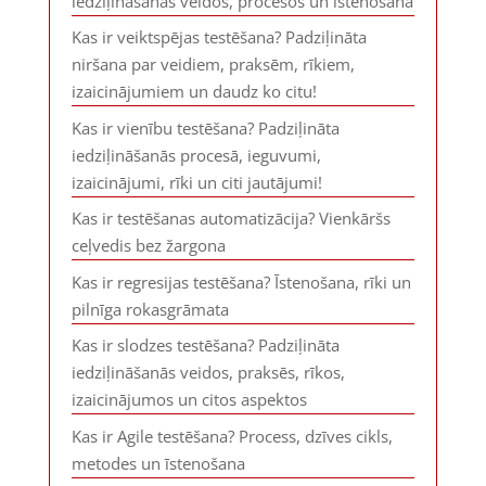
iedziļināšanās veidos, procesos un īstenošanā
Kas ir veiktspējas testēšana? Padziļināta
niršana par veidiem, praksēm, rīkiem,
izaicinājumiem un daudz ko citu!
Kas ir vienību testēšana? Padziļināta
iedziļināšanās procesā, ieguvumi,
izaicinājumi, rīki un citi jautājumi!
Kas ir testēšanas automatizācija? Vienkāršs
ceļvedis bez žargona
Kas ir regresijas testēšana? Īstenošana, rīki un
pilnīga rokasgrāmata
Kas ir slodzes testēšana? Padziļināta
iedziļināšanās veidos, praksēs, rīkos,
izaicinājumos un citos aspektos
Kas ir Agile testēšana? Process, dzīves cikls,
metodes un īstenošana