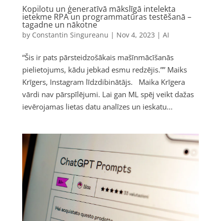
Kopilotu un ģeneratīvā mākslīgā intelekta
ietekme RPA un programmatūras testēšanā –
tagadne un nākotne
by
Constantin Singureanu
|
Nov 4, 2023
|
AI
“Šis ir pats pārsteidzošākais mašīnmācīšanās
pielietojums, kādu jebkad esmu redzējis.”” Maiks
Krīgers, Instagram līdzdibinātājs. Maika Krīgera
vārdi nav pārspīlējumi. Lai gan ML spēj veikt dažas
ievērojamas lietas datu analīzes un ieskatu...