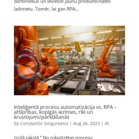
darbiniekus un ieviešot jaunu produktivitātes
laikmetu. Tomēr, lai gan RPA...
Inteliģentā procesu automatizācija vs. RPA –
atšķirības, kopīgās iezīmes, rīki un
krustojumi/pārklāšanās
by
Constantin Singureanu
|
Aug 28, 2023
|
AI
Izcilā rakstā ” No robotizētas procesu