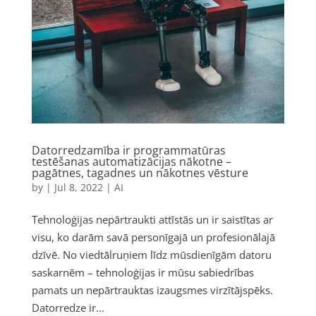
Datorredzamība ir programmatūras
testēšanas automatizācijas nākotne –
pagātnes, tagadnes un nākotnes vēsture
by
|
Jul 8, 2022
|
AI
Tehnoloģijas nepārtraukti attīstās un ir saistītas ar
visu, ko darām savā personīgajā un profesionālajā
dzīvē. No viedtālruņiem līdz mūsdienīgām datoru
saskarnēm – tehnoloģijas ir mūsu sabiedrības
pamats un nepārtrauktas izaugsmes virzītājspēks.
Datorredze ir...