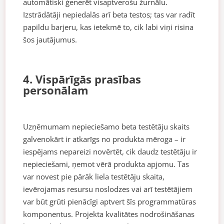
automātiski ģenerēt visaptverošu žurnālu.
Izstrādātāji nepiedalās arī beta testos; tas var radīt
papildu barjeru, kas ietekmē to, cik labi viņi risina
šos jautājumus.
4. Vispārīgās prasības
personālam
Uzņēmumam nepieciešamo beta testētāju skaits
galvenokārt ir atkarīgs no produkta mēroga – ir
iespējams nepareizi novērtēt, cik daudz testētāju ir
nepieciešami, ņemot vērā produkta apjomu. Tas
var novest pie pārāk liela testētāju skaita,
ievērojamas resursu noslodzes vai arī testētājiem
var būt grūti pienācīgi aptvert šīs programmatūras
komponentus. Projekta kvalitātes nodrošināšanas