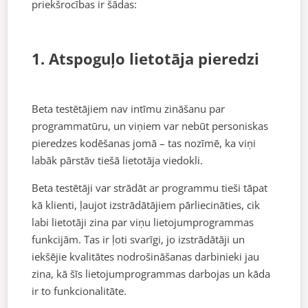
priekšrocības ir šādas:
1. Atspoguļo lietotāja pieredzi
Beta testētājiem nav intīmu zināšanu par
programmatūru, un viņiem var nebūt personiskas
pieredzes kodēšanas jomā – tas nozīmē, ka viņi
labāk pārstāv tiešā lietotāja viedokli.
Beta testētāji var strādāt ar programmu tieši tāpat
kā klienti, ļaujot izstrādātājiem pārliecināties, cik
labi lietotāji zina par viņu lietojumprogrammas
funkcijām. Tas ir ļoti svarīgi, jo izstrādātāji un
iekšējie kvalitātes nodrošināšanas darbinieki jau
zina, kā šīs lietojumprogrammas darbojas un kāda
ir to funkcionalitāte.