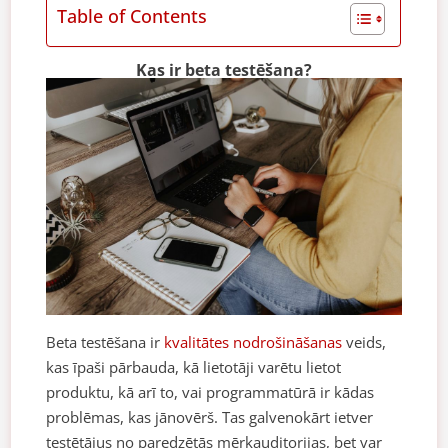
Table of Contents
Kas ir beta testēšana?
Beta testēšana ir
kvalitātes nodrošināšanas
veids,
kas īpaši pārbauda, kā lietotāji varētu lietot
produktu, kā arī to, vai programmatūrā ir kādas
problēmas, kas jānovērš. Tas galvenokārt ietver
testētājus no paredzētās mērķauditorijas, bet var