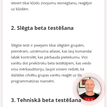
ietvert tikai kļūdu ziņojumu iesniegšanu, reaģējot
uz kļūdām.
2. Slēgta beta testēšana
Slēgtie testi ir pieejami tikai slēgtām grupām,
piemēram, uzņēmuma atlasei, kas ļauj komandai
labāk kontrolēt, kas pārbauda pieteikumu. Viņi
varētu dot priekšroku beta testētājiem, kas veido
viņu mērķauditoriju, ļaujot viņiem redzēt, kā
dažādas cilvēku grupas varētu reaģēt uz šīs
programmatūras niansēm.
3. Tehniskā beta testēšana
TALK