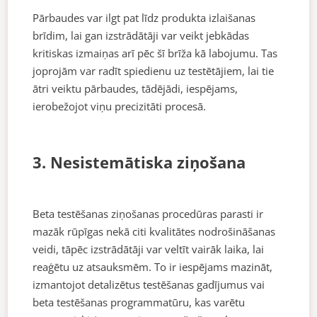
Pārbaudes var ilgt pat līdz produkta izlaišanas
brīdim, lai gan izstrādātāji var veikt jebkādas
kritiskas izmaiņas arī pēc šī brīža kā labojumu. Tas
joprojām var radīt spiedienu uz testētājiem, lai tie
ātri veiktu pārbaudes, tādējādi, iespējams,
ierobežojot viņu precizitāti procesā.
3. Nesistemātiska ziņošana
Beta testēšanas ziņošanas procedūras parasti ir
mazāk rūpīgas nekā citi kvalitātes nodrošināšanas
veidi, tāpēc izstrādātāji var veltīt vairāk laika, lai
reaģētu uz atsauksmēm. To ir iespējams mazināt,
izmantojot detalizētus testēšanas gadījumus vai
beta testēšanas programmatūru, kas varētu