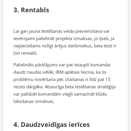
3. Rentabls
Lai gan jauna testēšanas veida pievienošana var
ievērojami palielināt projekta izmaksas, jo īpaši, ja
nepieciešams nolīgt ārējus darbiniekus, beta testi ir
ļoti rentabli.
Palielināts pārklājums var pat ietaupīt komandai
daudz naudas vēlāk; IBM aplēses liecina, ka šo
problēmu novēršana pēc izlaišanas ir līdz pat 15
reizes dārgāka. Atsaucīga beta testēšanas stratēģija
var palīdzēt komandām viegli samazināt kļūdu
labošanas izmaksas.
4. Daudzveidīgas ierīces