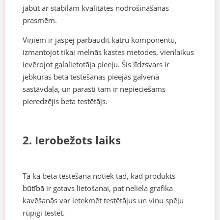
jābūt ar stabilām kvalitātes nodrošināšanas
prasmēm.
Viņiem ir jāspēj pārbaudīt katru komponentu,
izmantojot tikai melnās kastes metodes, vienlaikus
ievērojot galalietotāja pieeju. Šis līdzsvars ir
jebkuras beta testēšanas pieejas galvenā
sastāvdaļa, un parasti tam ir nepieciešams
pieredzējis beta testētājs.
2. Ierobežots laiks
Tā kā beta testēšana notiek tad, kad produkts
būtībā ir gatavs lietošanai, pat neliela grafika
kavēšanās var ietekmēt testētājus un viņu spēju
rūpīgi testēt.