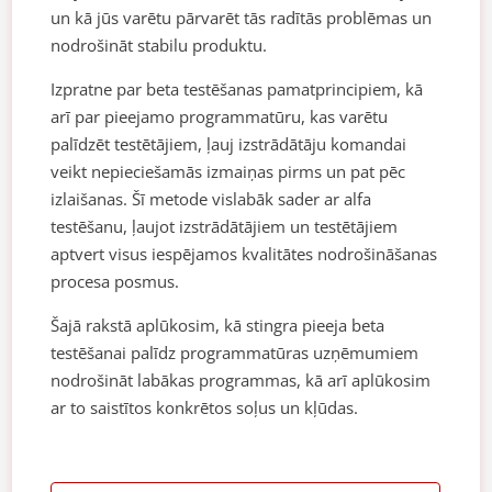
un kā jūs varētu pārvarēt tās radītās problēmas un
nodrošināt stabilu produktu.
Izpratne par beta testēšanas pamatprincipiem, kā
arī par pieejamo programmatūru, kas varētu
palīdzēt testētājiem, ļauj izstrādātāju komandai
veikt nepieciešamās izmaiņas pirms un pat pēc
izlaišanas. Šī metode vislabāk sader ar alfa
testēšanu, ļaujot izstrādātājiem un testētājiem
aptvert visus iespējamos kvalitātes nodrošināšanas
procesa posmus.
Šajā rakstā aplūkosim, kā stingra pieeja beta
testēšanai palīdz programmatūras uzņēmumiem
nodrošināt labākas programmas, kā arī aplūkosim
ar to saistītos konkrētos soļus un kļūdas.