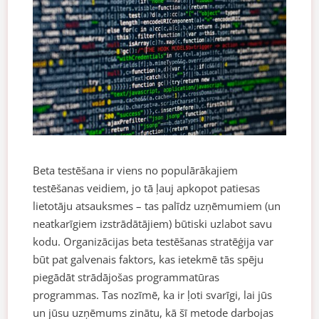
Beta testēšana ir viens no populārākajiem
testēšanas veidiem, jo tā ļauj apkopot patiesas
lietotāju atsauksmes – tas palīdz uzņēmumiem (un
neatkarīgiem izstrādātājiem) būtiski uzlabot savu
kodu. Organizācijas beta testēšanas stratēģija var
būt pat galvenais faktors, kas ietekmē tās spēju
piegādāt strādājošas programmatūras
programmas. Tas nozīmē, ka ir ļoti svarīgi, lai jūs
un jūsu uzņēmums zinātu, kā šī metode darbojas