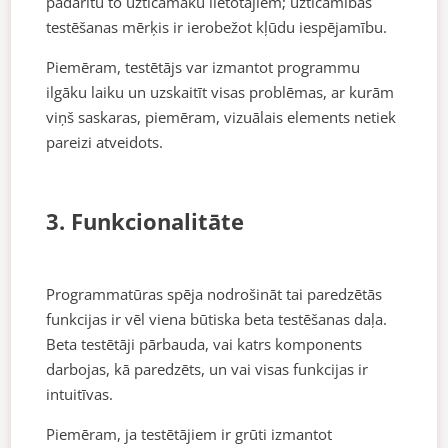
padarītu to uzticamāku lietotājiem; uzticamības
testēšanas mērķis ir ierobežot kļūdu iespējamību.
Piemēram, testētājs var izmantot programmu
ilgāku laiku un uzskaitīt visas problēmas, ar kurām
viņš saskaras, piemēram, vizuālais elements netiek
pareizi atveidots.
3. Funkcionalitāte
Programmatūras spēja nodrošināt tai paredzētās
funkcijas ir vēl viena būtiska beta testēšanas daļa.
Beta testētāji pārbauda, vai katrs komponents
darbojas, kā paredzēts, un vai visas funkcijas ir
intuitīvas.
Piemēram, ja testētājiem ir grūti izmantot