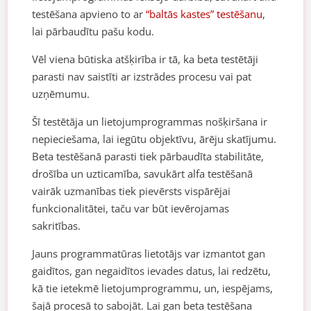
testēšana apvieno to ar
“baltās kastes” testēšanu
,
lai pārbaudītu pašu kodu.
Vēl viena būtiska atšķirība ir tā, ka beta testētāji
parasti nav saistīti ar izstrādes procesu vai pat
uzņēmumu.
Šī testētāja un lietojumprogrammas nošķiršana ir
nepieciešama, lai iegūtu objektīvu, ārēju skatījumu.
Beta testēšanā parasti tiek pārbaudīta stabilitāte,
drošība un uzticamība, savukārt alfa testēšanā
vairāk uzmanības tiek pievērsts vispārējai
funkcionalitātei, taču var būt ievērojamas
sakritības.
Jauns programmatūras lietotājs var izmantot gan
gaidītos, gan negaidītos ievades datus, lai redzētu,
kā tie ietekmē lietojumprogrammu, un, iespējams,
šajā procesā to sabojāt. Lai gan beta testēšana