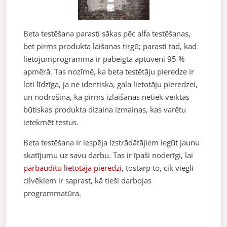
Beta testēšana parasti sākas pēc alfa testēšanas,
bet pirms produkta laišanas tirgū; parasti tad, kad
lietojumprogramma ir pabeigta aptuveni 95 %
apmērā. Tas nozīmē, ka beta testētāju pieredze ir
ļoti līdzīga, ja ne identiska, gala lietotāju pieredzei,
un nodrošina, ka pirms izlaišanas netiek veiktas
būtiskas produkta dizaina izmaiņas, kas varētu
ietekmēt testus.
Beta testēšana ir iespēja izstrādātājiem iegūt jaunu
skatījumu uz savu darbu. Tas ir īpaši noderīgi, lai
pārbaudītu lietotāja pieredzi
, tostarp to, cik viegli
cilvēkiem ir saprast, kā tieši darbojas
programmatūra.