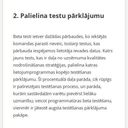
2. Palielina testu pārklājumu
Beta testi ietver dažādas pārbaudes, ko iekšējās
komandas parasti neveic, tostarp testus, kas
pārbauda iespējamos lietotāja ievades datus. Katrs
jauns tests, kas ir daļa no uzņēmuma kvalitātes
nodrošināšanas stratēģijas, palielina katras
lietojumprogrammas kopējo testēšanas
pārklājumu. Šī procentuālā daļa parāda, cik rūpīgs
ir pašreizējais testēšanas process, un parāda,
kurām sastāvdaļām varētu pievērst lielāku
uzmanību; veicot programmatūras beta testēšanu,
vienmēr ir jātestē augsta testēšanas pārklājuma
pakāpe.