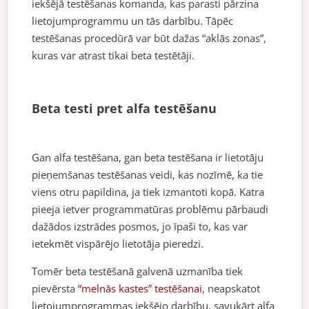
iekšējā testēšanas komanda, kas parasti pārzina
lietojumprogrammu un tās darbību. Tāpēc
testēšanas procedūrā var būt dažas “aklās zonas”,
kuras var atrast tikai beta testētāji.
Beta testi pret alfa testēšanu
Gan alfa testēšana, gan beta testēšana ir lietotāju
pieņemšanas testēšanas veidi, kas nozīmē, ka tie
viens otru papildina, ja tiek izmantoti kopā. Katra
pieeja ietver programmatūras problēmu pārbaudi
dažādos izstrādes posmos, jo īpaši to, kas var
ietekmēt vispārējo lietotāja pieredzi.
Tomēr beta testēšanā galvenā uzmanība tiek
pievērsta
“melnās kastes” testēšanai
, neapskatot
lietojumprogrammas iekšējo darbību, savukārt alfa