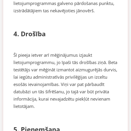
lietojumprogrammas galveno pārdošanas punktu,
izstrādātājiem tas nekavējoties jānovērš.
4. Drošība
Šī pieeja ietver arī mēģinājumus izjaukt
lietojumprogrammu, jo īpaši tās drošības ziņā. Beta
testētājs var mēģināt izmantot aizmugurējās durvis,
lai iegūtu administratīvās privilēģijas un izceltu
esošās ievainojamības. Viņi var pat pārbaudīt
datubāzi un tās šifrēšanu, jo tajā var būt privāta
informācija, kurai nevajadzētu piekļūt nevienam
lietotājam.
5. Pieņemšana