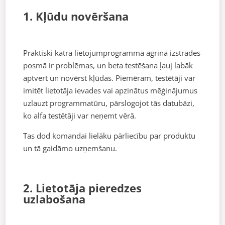
1. Kļūdu novēršana
Praktiski katrā lietojumprogrammā agrīnā izstrādes
posmā ir problēmas, un beta testēšana ļauj labāk
aptvert un novērst kļūdas. Piemēram, testētāji var
imitēt lietotāja ievades vai apzinātus mēģinājumus
uzlauzt programmatūru, pārslogojot tās datubāzi,
ko alfa testētāji var neņemt vērā.
Tas dod komandai lielāku pārliecību par produktu
un tā gaidāmo uzņemšanu.
2. Lietotāja pieredzes
uzlabošana