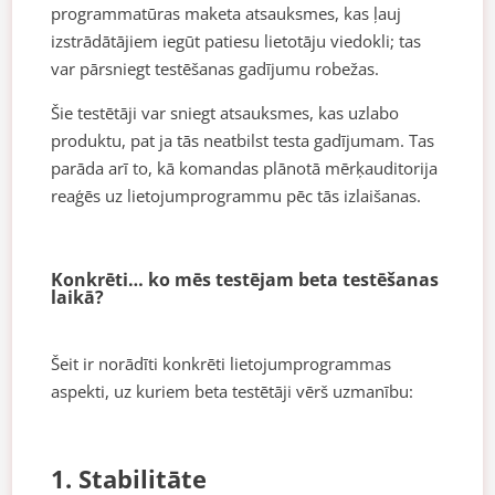
programmatūras maketa atsauksmes, kas ļauj
izstrādātājiem iegūt patiesu lietotāju viedokli; tas
var pārsniegt testēšanas gadījumu robežas.
Šie testētāji var sniegt atsauksmes, kas uzlabo
produktu, pat ja tās neatbilst testa gadījumam. Tas
parāda arī to, kā komandas plānotā mērķauditorija
reaģēs uz lietojumprogrammu pēc tās izlaišanas.
Konkrēti… ko mēs testējam beta testēšanas
laikā?
Šeit ir norādīti konkrēti lietojumprogrammas
aspekti, uz kuriem beta testētāji vērš uzmanību:
1. Stabilitāte