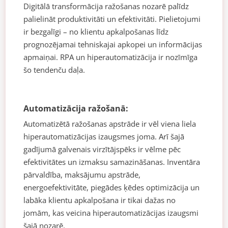
Digitālā transformācija ražošanas nozarē palīdz
palielināt produktivitāti un efektivitāti. Pielietojumi
ir bezgalīgi – no klientu apkalpošanas līdz
prognozējamai tehniskajai apkopei un informācijas
apmaiņai. RPA un hiperautomatizācija ir nozīmīga
šo tendenču daļa.
Automatizācija ražošanā:
Automatizētā ražošanas apstrāde ir vēl viena liela
hiperautomatizācijas izaugsmes joma. Arī šajā
gadījumā galvenais virzītājspēks ir vēlme pēc
efektivitātes un izmaksu samazināšanas. Inventāra
pārvaldība, maksājumu apstrāde,
energoefektivitāte, piegādes ķēdes optimizācija un
labāka klientu apkalpošana ir tikai dažas no
jomām, kas veicina hiperautomatizācijas izaugsmi
šajā nozarē.