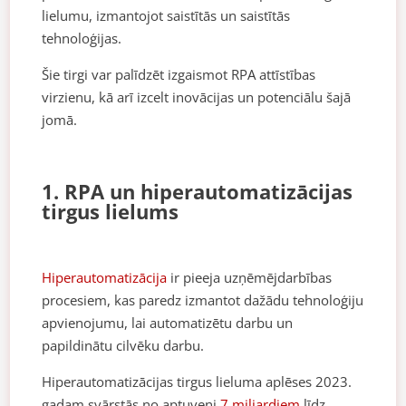
lielumu, izmantojot saistītās un saistītās
tehnoloģijas.
Šie tirgi var palīdzēt izgaismot RPA attīstības
virzienu, kā arī izcelt inovācijas un potenciālu šajā
jomā.
1. RPA un hiperautomatizācijas
tirgus lielums
Hiperautomatizācija
ir pieeja uzņēmējdarbības
procesiem, kas paredz izmantot dažādu tehnoloģiju
apvienojumu, lai automatizētu darbu un
papildinātu cilvēku darbu.
Hiperautomatizācijas tirgus lieluma aplēses 2023.
gadam svārstās no aptuveni
7 miljardiem
līdz