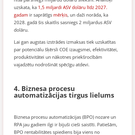
uzskata, ka
1,5 miljardi ASV dolāru līdz 2027.
gadam
ir saprātīgs
mērķis
, un daži norāda, ka
2028. gadā šis skaitlis sasniegs 2 miljardus ASV
dolāru.
Lai gan augstas izstrādes izmaksas tiek uzskatītas
par potenciālu šķērsli COE izaugsmei, efektivitātei,
produktivitātei un nākotnes priekšrocībām
vajadzētu nodrošināt spēcīgu atdevi.
4. Biznesa procesu
automatizācijas tirgus lielums
Biznesa procesu automatizācijas (BPO) nozare un
RPA jau gadiem ilgi ir bijuši cieši saistīti. Patiešām,
BPO rentabilitātes spiediens bija viens no