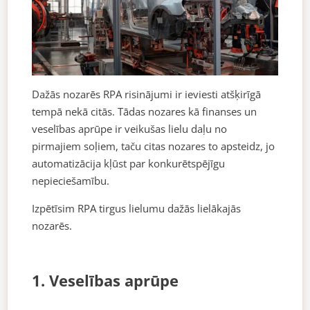
Dažās nozarēs RPA risinājumi ir ieviesti atšķirīgā
tempā nekā citās. Tādas nozares kā finanses un
veselības aprūpe ir veikušas lielu daļu no
pirmajiem soļiem, taču citas nozares to apsteidz, jo
automatizācija kļūst par konkurētspējīgu
nepieciešamību.
Izpētīsim RPA tirgus lielumu dažās lielākajās
nozarēs.
1. Veselības aprūpe