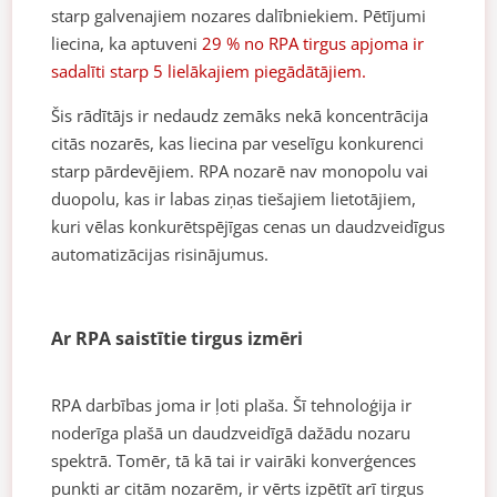
starp galvenajiem nozares dalībniekiem. Pētījumi
liecina, ka aptuveni
29 % no RPA tirgus apjoma ir
sadalīti starp 5 lielākajiem piegādātājiem.
Šis rādītājs ir nedaudz zemāks nekā koncentrācija
citās nozarēs, kas liecina par veselīgu konkurenci
starp pārdevējiem. RPA nozarē nav monopolu vai
duopolu, kas ir labas ziņas tiešajiem lietotājiem,
kuri vēlas konkurētspējīgas cenas un daudzveidīgus
automatizācijas risinājumus.
Ar RPA saistītie tirgus izmēri
RPA darbības joma ir ļoti plaša. Šī tehnoloģija ir
noderīga plašā un daudzveidīgā dažādu nozaru
spektrā. Tomēr, tā kā tai ir vairāki konverģences
punkti ar citām nozarēm, ir vērts izpētīt arī tirgus