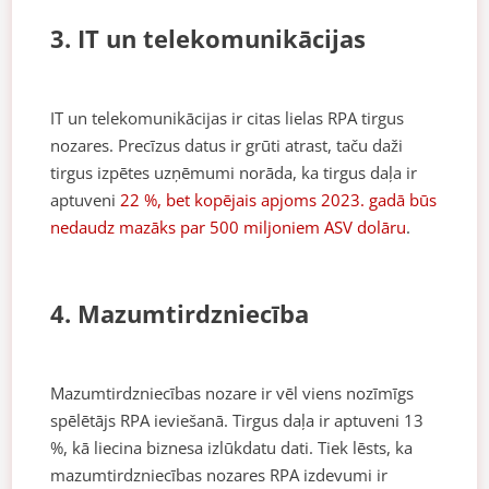
3. IT un telekomunikācijas
IT un telekomunikācijas ir citas lielas RPA tirgus
nozares. Precīzus datus ir grūti atrast, taču daži
tirgus izpētes uzņēmumi norāda, ka tirgus daļa ir
aptuveni
22 %, bet kopējais apjoms 2023. gadā būs
nedaudz mazāks par 500 miljoniem ASV dolāru
.
4. Mazumtirdzniecība
Mazumtirdzniecības nozare ir vēl viens nozīmīgs
spēlētājs RPA ieviešanā. Tirgus daļa ir aptuveni 13
%, kā liecina biznesa izlūkdatu dati. Tiek lēsts, ka
mazumtirdzniecības nozares RPA izdevumi ir