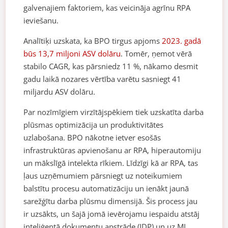
galvenajiem faktoriem, kas veicināja agrīnu RPA
ieviešanu.
Analītiķi uzskata, ka BPO tirgus apjoms
2023. gadā
būs 13,7 miljoni ASV dolāru
. Tomēr, ņemot vērā
stabilo CAGR, kas pārsniedz 11 %, nākamo desmit
gadu laikā nozares vērtība varētu sasniegt 41
miljardu ASV dolāru.
Par nozīmīgiem virzītājspēkiem tiek uzskatīta darba
plūsmas optimizācija un produktivitātes
uzlabošana. BPO nākotne ietver esošās
infrastruktūras apvienošanu ar RPA, hiperautomiju
un mākslīgā intelekta rīkiem. Līdzīgi kā ar RPA, tas
ļaus uzņēmumiem pārsniegt uz noteikumiem
balstītu procesu automatizāciju un ienākt jaunā
sarežģītu darba plūsmu dimensijā. Šis process jau
ir uzsākts, un šajā jomā ievērojamu iespaidu atstāj
inteliģentā dokumentu apstrāde (IDP) un uz ML