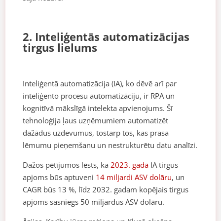
2. Inteliģentās automatizācijas
tirgus lielums
Inteliģentā automatizācija (IA), ko dēvē arī par
inteliģento procesu automatizāciju, ir RPA un
kognitīvā mākslīgā intelekta apvienojums. Šī
tehnoloģija ļaus uzņēmumiem automatizēt
dažādus uzdevumus, tostarp tos, kas prasa
lēmumu pieņemšanu un nestrukturētu datu analīzi.
Dažos pētījumos lēsts, ka
2023. gadā
IA tirgus
apjoms būs aptuveni
14 miljardi ASV dolāru
, un
CAGR būs 13 %, līdz 2032. gadam kopējais tirgus
apjoms sasniegs 50 miljardus ASV dolāru.