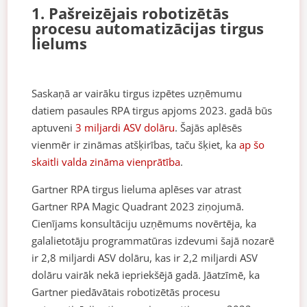
1. Pašreizējais robotizētās
procesu automatizācijas tirgus
lielums
Saskaņā ar vairāku tirgus izpētes uzņēmumu
datiem pasaules RPA tirgus apjoms 2023. gadā būs
aptuveni
3 miljardi ASV dolāru
. Šajās aplēsēs
vienmēr ir zināmas atšķirības, taču šķiet, ka
ap šo
skaitli valda zināma vienprātība
.
Gartner RPA tirgus lieluma aplēses var atrast
Gartner RPA Magic Quadrant 2023 ziņojumā.
Cienījams konsultāciju uzņēmums novērtēja, ka
galalietotāju programmatūras izdevumi šajā nozarē
ir 2,8 miljardi ASV dolāru, kas ir 2,2 miljardi ASV
dolāru vairāk nekā iepriekšējā gadā. Jāatzīmē, ka
Gartner piedāvātais robotizētās procesu