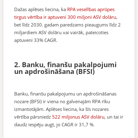
Dažas aplēses liecina, ka
RPA veselības aprūpes
tirgus vērtība ir aptuveni 300 miljoni ASV dolāru
,
bet līdz 2030. gadam paredzams pieaugums līdz 2
miljardiem ASV dolāru vai vairāk, pateicoties
aptuveni 33% CAGR.
2. Banku, finanšu pakalpojumi
un apdrošināšana (BFSI)
Banku, finanšu pakalpojumu un apdrošināšanas
nozare (BFSI) ir viena no galvenajām RPA rīku
izmantotājām. Aplēses liecina, ka šīs nozares
vērtība pārsniedz
522 miljonus ASV dolāru
, un tai ir
daudz iespēju augt, jo CAGR ir 31,7 %.