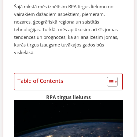
Šajā rakstā mēs izpētīsim RPA tirgus lielumu no
vairākiem dažādiem aspektiem, piemēram,
nozares, ģeogrāfiskā reģiona un saistītās
tehnoloģijas. Turklāt mēs aplūkosim arī šīs jomas
tendences un prognozes, kā arī analizēsim jomas,
kurās tirgus izaugsme tuvākajos gados būs
vislielākā.
Table of Contents
RPA tirgus lielums