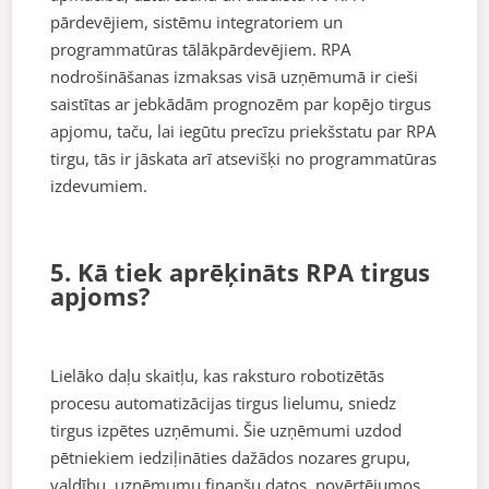
pārdevējiem, sistēmu integratoriem un
programmatūras tālākpārdevējiem. RPA
nodrošināšanas izmaksas visā uzņēmumā ir cieši
saistītas ar jebkādām prognozēm par kopējo tirgus
apjomu, taču, lai iegūtu precīzu priekšstatu par RPA
tirgu, tās ir jāskata arī atsevišķi no programmatūras
izdevumiem.
5. Kā tiek aprēķināts RPA tirgus
apjoms?
Lielāko daļu skaitļu, kas raksturo robotizētās
procesu automatizācijas tirgus lielumu, sniedz
tirgus izpētes uzņēmumi. Šie uzņēmumi uzdod
pētniekiem iedziļināties dažādos nozares grupu,
valdību, uzņēmumu finanšu datos, novērtējumos