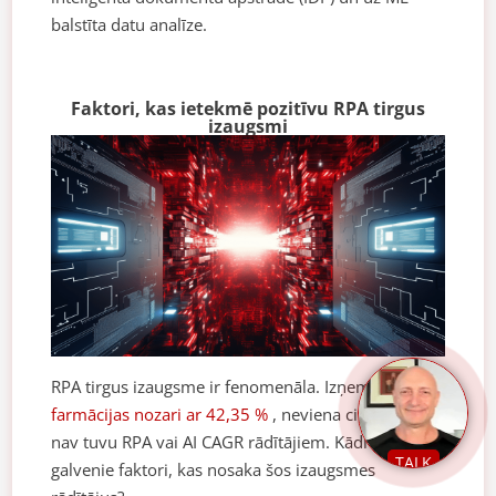
balstīta datu analīze.
Faktori, kas ietekmē pozitīvu RPA tirgus
izaugsmi
RPA tirgus izaugsme ir fenomenāla. Izņemot
farmācijas nozari ar 42,35 %
, neviena cita nozare
nav tuvu RPA vai AI CAGR rādītājiem. Kādi ir
TALK
galvenie faktori, kas nosaka šos izaugsmes