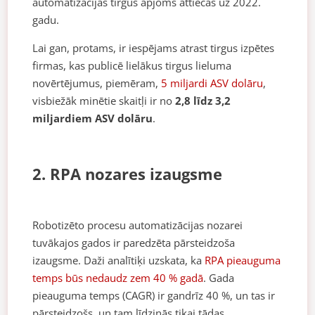
automatizācijas tirgus apjoms attiecas uz 2022.
gadu.
Lai gan, protams, ir iespējams atrast tirgus izpētes
firmas, kas publicē lielākus tirgus lieluma
novērtējumus, piemēram,
5 miljardi ASV dolāru
,
visbiežāk minētie skaitļi ir no
2,8 līdz 3,2
miljardiem ASV dolāru
.
2. RPA nozares izaugsme
Robotizēto procesu automatizācijas nozarei
tuvākajos gados ir paredzēta pārsteidzoša
izaugsme. Daži analītiķi uzskata, ka
RPA pieauguma
temps būs nedaudz zem 40 % gadā
. Gada
pieauguma temps (CAGR) ir gandrīz 40 %, un tas ir
pārsteidzošs, un tam līdzinās tikai tādas