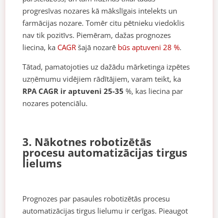
progresīvas nozares kā mākslīgais intelekts un
farmācijas nozare. Tomēr citu pētnieku viedoklis
nav tik pozitīvs. Piemēram, dažas prognozes
liecina, ka
CAGR
šajā nozarē
būs aptuveni 28 %
.
Tātad, pamatojoties uz dažādu mārketinga izpētes
uzņēmumu vidējiem rādītājiem, varam teikt, ka
RPA CAGR ir aptuveni 25-35
%, kas liecina par
nozares potenciālu.
3. Nākotnes robotizētās
procesu automatizācijas tirgus
lielums
Prognozes par pasaules robotizētās procesu
automatizācijas tirgus lielumu ir cerīgas. Pieaugot