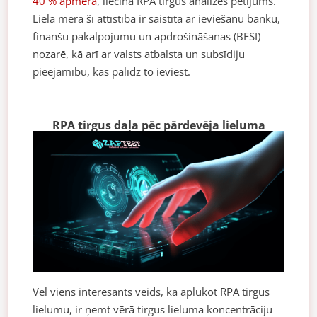
40 % apmērā
, liecina RPA tirgus analīzes pētījums.
Lielā mērā šī attīstība ir saistīta ar ieviešanu banku,
finanšu pakalpojumu un apdrošināšanas (BFSI)
nozarē, kā arī ar valsts atbalsta un subsīdiju
pieejamību, kas palīdz to ieviest.
RPA tirgus daļa pēc pārdevēja lieluma
Vēl viens interesants veids, kā aplūkot RPA tirgus
lielumu, ir ņemt vērā tirgus lieluma koncentrāciju