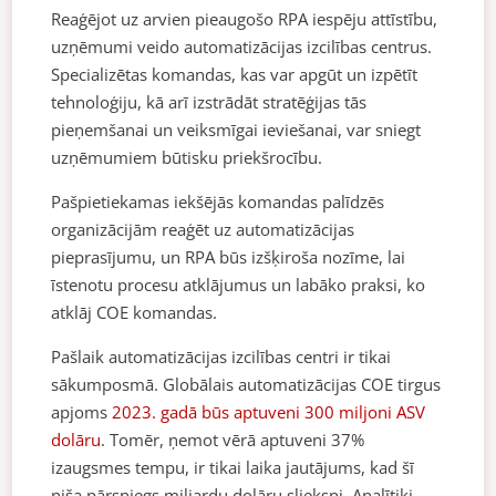
Reaģējot uz arvien pieaugošo RPA iespēju attīstību,
uzņēmumi veido automatizācijas izcilības centrus.
Specializētas komandas, kas var apgūt un izpētīt
tehnoloģiju, kā arī izstrādāt stratēģijas tās
pieņemšanai un veiksmīgai ieviešanai, var sniegt
uzņēmumiem būtisku priekšrocību.
Pašpietiekamas iekšējās komandas palīdzēs
organizācijām reaģēt uz automatizācijas
pieprasījumu, un RPA būs izšķiroša nozīme, lai
īstenotu procesu atklājumus un labāko praksi, ko
atklāj COE komandas.
Pašlaik automatizācijas izcilības centri ir tikai
sākumposmā. Globālais automatizācijas COE tirgus
apjoms
2023. gadā būs aptuveni 300 miljoni ASV
dolāru
. Tomēr, ņemot vērā aptuveni 37%
izaugsmes tempu, ir tikai laika jautājums, kad šī
niša pārsniegs miljardu dolāru slieksni. Analītiķi