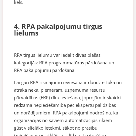
liels.
4. RPA pakalpojumu tirgus
lielums
RPA tirgus lielumu var iedalīt divās plašās
kategorijās: RPA programmatūras pārdošana un
RPA pakalpojumu pārdošana.
Lai gan RPA risinājumu ieviešana ir daudz ērtāka un
ātrāka nekā, piemēram, uzņēmuma resursu
pārvaldības (ERP) rīku ieviešana, joprojām ir skaidri
redzama nepieciešamība pēc ekspertu palīdzības
un norādījumiem. RPA pakalpojumi nodrošina, ka
organizācijas no saviem automatizācijas rīkiem
gūst vislielāko ietekmi, sākot no prasību
izvirzīšanas un atklāšanas līdz pat uzturēšanai.