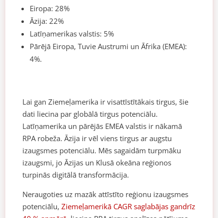
Eiropa: 28%
Āzija: 22%
Latīņamerikas valstis: 5%
Pārējā Eiropa, Tuvie Austrumi un Āfrika (EMEA):
4%.
Lai gan Ziemeļamerika ir visattīstītākais tirgus, šie
dati liecina par globālā tirgus potenciālu.
Latīņamerika un pārējās EMEA valstis ir nākamā
RPA robeža. Āzija ir vēl viens tirgus ar augstu
izaugsmes potenciālu. Mēs sagaidām turpmāku
izaugsmi, jo Āzijas un Klusā okeāna reģionos
turpinās digitālā transformācija.
Neraugoties uz mazāk attīstīto reģionu izaugsmes
potenciālu,
Ziemeļamerikā CAGR saglabājas gandrīz