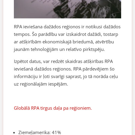
RPA ieviešana dažādos reģionos ir notikusi dažādos
tempos. Šo parādību var izskaidrot dažādi, tostarp
ar atšķirībām ekonomiskajā briedumā, atvērtību
jaunām tehnoloģijām un relatīvo pirktspēju.
Izpētot datus, var redzēt skaidras atšķirības RPA
ieviešanā dažādos reģionos. RPA pārdevējiem šo
informāciju ir ļoti svarīgi saprast, jo tā norāda ceļu
uz reģionālajām iespējām.
Globālā RPA tirgus daļa pa reģioniem.
Ziemeļamerika: 41%