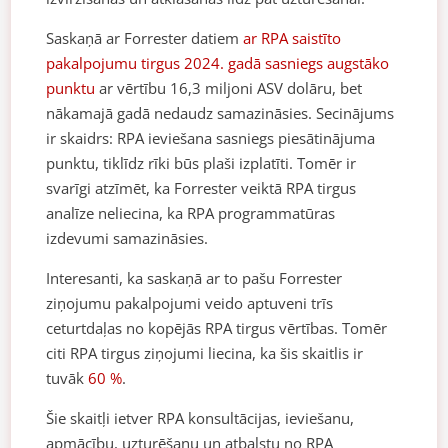
Saskaņā ar Forrester datiem
ar RPA saistīto
pakalpojumu tirgus 2024. gadā sasniegs augstāko
punktu
ar vērtību 16,3 miljoni ASV dolāru, bet
nākamajā gadā nedaudz samazināsies. Secinājums
ir skaidrs: RPA ieviešana sasniegs piesātinājuma
punktu, tiklīdz rīki būs plaši izplatīti. Tomēr ir
svarīgi atzīmēt, ka Forrester veiktā RPA tirgus
analīze neliecina, ka RPA programmatūras
izdevumi samazināsies.
Interesanti, ka saskaņā ar to pašu Forrester
ziņojumu pakalpojumi veido aptuveni trīs
ceturtdaļas no kopējās RPA tirgus vērtības. Tomēr
citi RPA tirgus ziņojumi liecina, ka šis skaitlis ir
tuvāk
60 %
.
Šie skaitļi ietver RPA konsultācijas, ieviešanu,
apmācību, uzturēšanu un atbalstu no RPA