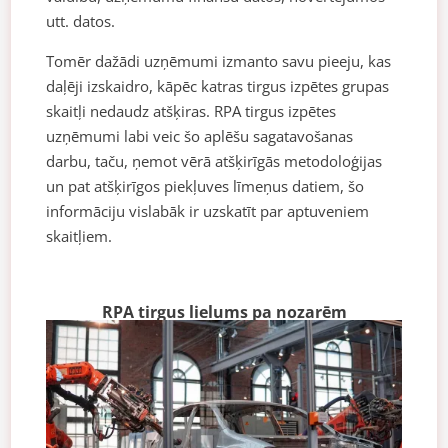
utt. datos.
Tomēr dažādi uzņēmumi izmanto savu pieeju, kas
daļēji izskaidro, kāpēc katras tirgus izpētes grupas
skaitļi nedaudz atšķiras. RPA tirgus izpētes
uzņēmumi labi veic šo aplēšu sagatavošanas
darbu, taču, ņemot vērā atšķirīgās metodoloģijas
un pat atšķirīgos piekļuves līmeņus datiem, šo
informāciju vislabāk ir uzskatīt par aptuveniem
skaitļiem.
RPA tirgus lielums pa nozarēm