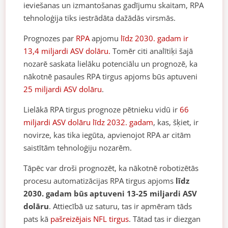
ieviešanas un izmantošanas gadījumu skaitam, RPA
tehnoloģija tiks iestrādāta dažādās virsmās.
Prognozes par
RPA
apjomu
līdz 2030. gadam ir
13,4 miljardi ASV dolāru.
Tomēr citi analītiķi šajā
nozarē saskata lielāku potenciālu un prognozē, ka
nākotnē pasaules RPA tirgus apjoms būs aptuveni
25 miljardi ASV dolāru
.
Lielākā RPA tirgus prognoze pētnieku vidū ir
66
miljardi ASV dolāru līdz 2032. gadam
, kas, šķiet, ir
novirze, kas tika iegūta, apvienojot RPA ar citām
saistītām tehnoloģiju nozarēm.
Tāpēc var droši prognozēt, ka nākotnē robotizētās
procesu automatizācijas RPA tirgus apjoms
līdz
2030. gadam būs aptuveni 13-25 miljardi ASV
dolāru
. Attiecībā uz saturu, tas ir apmēram tāds
pats kā
pašreizējais NFL tirgus
. Tātad tas ir diezgan