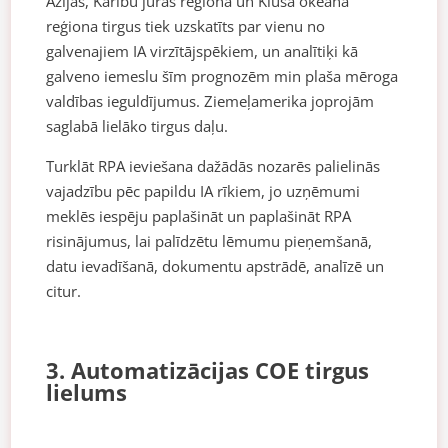
Āzijas, Karību jūras reģiona un Klusā okeāna
reģiona tirgus tiek uzskatīts par vienu no
galvenajiem IA virzītājspēkiem, un analītiķi kā
galveno iemeslu šīm prognozēm min plaša mēroga
valdības ieguldījumus. Ziemeļamerika joprojām
saglabā lielāko tirgus daļu.
Turklāt RPA ieviešana dažādās nozarēs palielinās
vajadzību pēc papildu IA rīkiem, jo uzņēmumi
meklēs iespēju paplašināt un paplašināt RPA
risinājumus, lai palīdzētu lēmumu pieņemšanā,
datu ievadīšanā, dokumentu apstrādē, analīzē un
citur.
3. Automatizācijas COE tirgus
lielums