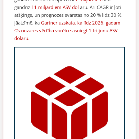
gandrīz
11 miljardiem ASV dol
āru. Arī CAGR ir ļoti
atšķirīgs, un prognozes svārstās no 20 % līdz 30 %.
Jāatzīmē, ka
Gartner uzskata, ka līdz 2026. gadam
šīs nozares vērtība varētu sasniegt 1 triljonu ASV
dolāru.