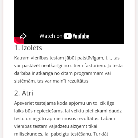
1. Izolēts
Katram vienības testam jābūt patstāvīgam, t.i., tas
var pastāvēt neatkarīgi no citiem faktoriem. Ja testa
darbība ir atkarīga no citām programmām vai
sistēmām, tas var mainīt rezultātus.
2. Ātri
Apsveriet testējamā koda apjomu un to, cik ilgs
laiks būs nepieciešams, lai veiktu pietiekami daudz
testu un iegūtu apmierinošus rezultātus. Labam
vienības testam vajadzētu aizņemt tikai
milisekundes, lai pabeigtu testēšanu. Turklāt