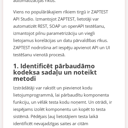
automatizācijas rīkus.
Viens no populārākajiem rīkiem tirgū ir ZAPTEST
API Studio. Izmantojot ZAPTEST, lietotāji var
automatizēt REST, SOAP un openAPI testēšanu,
izmantojot pilnu parametrizāciju un viegli
lietojamus korelācijas un datu pārvaldības rīkus.
ZAPTEST nodrošina arī iespēju apvienot API un UI
testēšanu vienotā procesā.
1. Identificēt pārbaudāmo
kodeksa sadaļu un noteikt
metodi
Izstrādātāji var rakstīt un pievienot kodu
lietojumprogrammā, lai pārbaudītu komponenta
funkciju, un vēlāk testa kodu noņemt. Un otrādi, ir
iespējams izolēt komponentu un kopēt to testa
sistēmā. Pēdējais ļauj lietotājiem testa laikā
identificēt nevajadzīgas saites ar citām