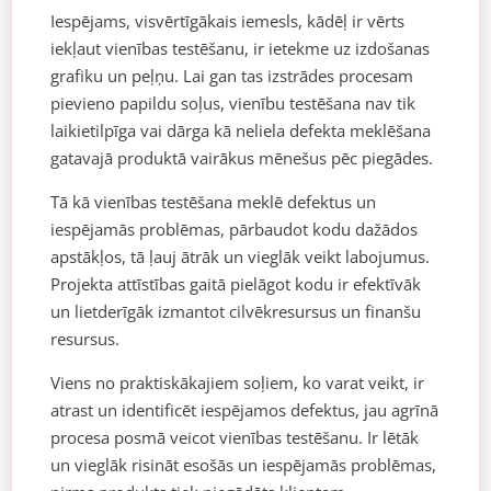
Iespējams, visvērtīgākais iemesls, kādēļ ir vērts
iekļaut vienības testēšanu, ir ietekme uz izdošanas
grafiku un peļņu. Lai gan tas izstrādes procesam
pievieno papildu soļus, vienību testēšana nav tik
laikietilpīga vai dārga kā neliela defekta meklēšana
gatavajā produktā vairākus mēnešus pēc piegādes.
Tā kā vienības testēšana meklē defektus un
iespējamās problēmas, pārbaudot kodu dažādos
apstākļos, tā ļauj ātrāk un vieglāk veikt labojumus.
Projekta attīstības gaitā pielāgot kodu ir efektīvāk
un lietderīgāk izmantot cilvēkresursus un finanšu
resursus.
Viens no praktiskākajiem soļiem, ko varat veikt, ir
atrast un identificēt iespējamos defektus, jau agrīnā
procesa posmā veicot vienības testēšanu. Ir lētāk
un vieglāk risināt esošās un iespējamās problēmas,