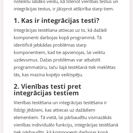
noteiktu labāko veidu, kā īstenot vienības testus un
integrācijas testus, ir jāizprot atšķirība starp tiem.
1. Kas ir integrācijas testi?
Integrācijas testēšana attiecas uz to, kā dažādi
komponenti darbojas kopā programmā. Tā
identificē jebkādas problēmas starp
komponentiem, kad tie apvienojas, lai veiktu
uzdevumus. Dažas problēmas var atbalstīt
programmatūru, taču šajā testēšanā tiek meklētas
tās, kas mazina kopējo veiktspēju.
2. Vienības testi pret
integrācijas testiem
Vienības testēšana un integrācijas testēšana ir
līdzīgi jēdzieni, kas attiecas uz dažādiem
elementiem. Tā vietā, lai pārbaudītu vismazākās
vienības individuālo funkciju, integrācijas testēšanā
tiek pārbaudīts, kā komponenti darbojas kopā.