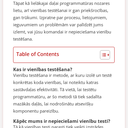
Tāpat kā lielākajai daļai programmatūras nozares
lietu, arī vienības testēšanai ir gan priekšrocības,
gan trūkumi. Izpratne par procesu, lietojumiem,
ieguvumiem un problēmām var palīdzēt jums
izlemt, vai jūsu komandai ir nepieciešama vienību
testēšana.
Table of Contents
Kas ir vienības testēšana?
Vienību testēšana ir metode, ar kuru izolē un testē
konkrētas koda vienības, lai noteiktu katras
sastāvdaļas efektivitāti. Tā vietā, lai testētu
programmatūru, ar šo metodi tā tiek sadalīta
mazākās daļās, lai nodrošinātu atsevišķu
komponentu pareizību.
Kāpēc mums ir nepieciešami vienību testi?
Tā kā vienības testi parasti tiek veikti izstrādes