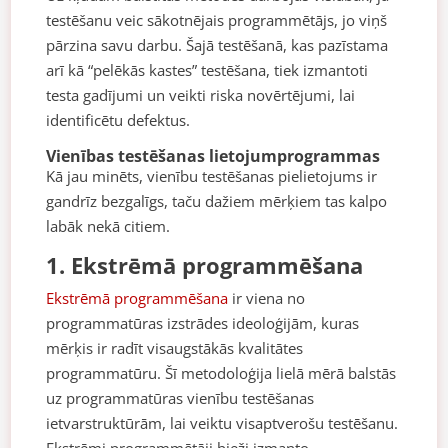
testēšanu veic sākotnējais programmētājs, jo viņš
pārzina savu darbu. Šajā testēšanā, kas pazīstama
arī kā “pelēkās kastes” testēšana, tiek izmantoti
testa gadījumi un veikti riska novērtējumi, lai
identificētu defektus.
Vienības testēšanas lietojumprogrammas
Kā jau minēts, vienību testēšanas pielietojums ir
gandrīz bezgalīgs, taču dažiem mērķiem tas kalpo
labāk nekā citiem.
1. Ekstrēmā programmēšana
Ekstrēmā programmēšana
ir viena no
programmatūras izstrādes ideoloģijām, kuras
mērķis ir radīt visaugstākās kvalitātes
programmatūru. Šī metodoloģija lielā mērā balstās
uz programmatūras vienību testēšanas
ietvarstruktūrām, lai veiktu visaptverošu testēšanu.
Ekstrēmi programmētāji bieži izmanto