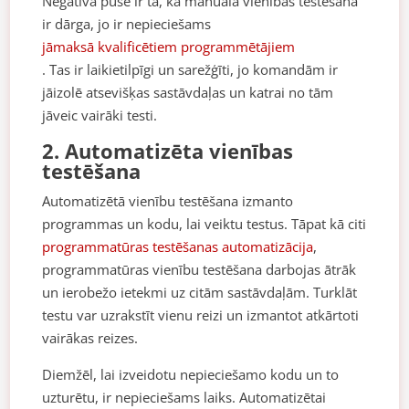
Negatīvā puse ir tā, ka manuālā vienības testēšana
ir dārga, jo ir nepieciešams
jāmaksā kvalificētiem programmētājiem
. Tas ir laikietilpīgi un sarežģīti, jo komandām ir
jāizolē atsevišķas sastāvdaļas un katrai no tām
jāveic vairāki testi.
2. Automatizēta vienības
testēšana
Automatizētā vienību testēšana izmanto
programmas un kodu, lai veiktu testus. Tāpat kā citi
programmatūras testēšanas automatizācija
,
programmatūras vienību testēšana darbojas ātrāk
un ierobežo ietekmi uz citām sastāvdaļām. Turklāt
testu var uzrakstīt vienu reizi un izmantot atkārtoti
vairākas reizes.
Diemžēl, lai izveidotu nepieciešamo kodu un to
uzturētu, ir nepieciešams laiks. Automatizētai