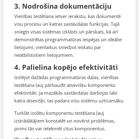
3. Nodrošina dokumentāciju
Vienības testēšana ietver ierakstu, kas dokumentē
visu procesu un katras sastāvdaļas funkcijas. Tajā
sniegts visas sistēmas izklāsts un pārskats, kā arī
demonstrētas programmatūras iespējas un ideālie
lietojumi, vienlaikus sniedzot ieskatu par
neatbilstošiem lietojumiem.
4. Palielina kopējo efektivitāti
Izolējot dažādas programmatūras daļas, vienības
testēšana ļauj pārbaudīt atsevišķu komponentu
efektivitāti. Ja mazākās sastāvdaļas darbojas labi
katra atsevišķi, tas padara visu sistēmu uzticamāku.
Turklāt izolētu komponentu testēšana ļauj
izstrādātājiem konstatēt un novērst problēmas,
pirms tās var ietekmēt citus komponentus.