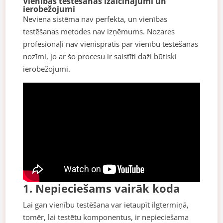
Vienības testēšanas izaicinājumi un
ierobežojumi
Neviena sistēma nav perfekta, un vienības
testēšanas metodes nav izņēmums. Nozares
profesionāļi nav vienisprātis par vienību testēšanas
nozīmi, jo ar šo procesu ir saistīti daži būtiski
ierobežojumi.
1. Nepieciešams vairāk koda
Lai gan vienību testēšana var ietaupīt ilgtermiņā,
tomēr, lai testētu komponentus, ir nepieciešama