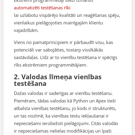
automatizēti testēšanas rīki
lai uzlabotu vispārējo kvalitāti un reaģēšanas spēju,
vienlaikus pielāgojoties mainīgajām klientu
vajadzībām.
Viens no pamatprincipiem ir pārbaudīt visu, kas
potenciāli var sabojāties, tostarp vissīkākās
sastāvdaļas. Līdz ar to vienību testēšana ir spēcīgs
rīks ekstrēmiem programmētājiem.
2. Valodas līmeņa vienības
testēšana
Dažas valodas ir saderīgas ar vienību testēšanu.
Piemēram, tādas valodas kā Python un Apex tieši
atbalsta vienības testēšanu, jo kods ir strukturēts,
un tas nozīmē, ka vienības testu iekļaušanai ir
nepieciešami ierobežoti pielāgojumi. Citās valodās
ir nepieciešamas nelielas modifikācijas un īpaši