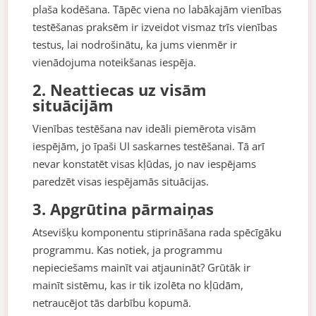
plaša kodēšana. Tāpēc viena no labākajām vienības
testēšanas praksēm ir izveidot vismaz trīs vienības
testus, lai nodrošinātu, ka jums vienmēr ir
vienādojuma noteikšanas iespēja.
2. Neattiecas uz visām
situācijām
Vienības testēšana nav ideāli piemērota visām
iespējām, jo īpaši UI saskarnes testēšanai. Tā arī
nevar konstatēt visas kļūdas, jo nav iespējams
paredzēt visas iespējamās situācijas.
3. Apgrūtina pārmaiņas
Atsevišķu komponentu stiprināšana rada spēcīgāku
programmu. Kas notiek, ja programmu
nepieciešams mainīt vai atjaunināt? Grūtāk ir
mainīt sistēmu, kas ir tik izolēta no kļūdām,
netraucējot tās darbību kopumā.