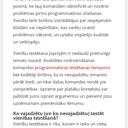
posmā, tie ļauj komandām identificēt un novērst
problēmas pirms programmatūras izlaišanas.
Vienību testi brīdina izstrādātājus par iespējamām
kļūdām vai nepilnībām, kas varētu izraisīt
problēmas nākotnē, un uzlabo vispārējo kvalitāti
un veiktspēju.
Vienību testēšana joprojām ir nedaudz pretrunīgs
temats nozarē. Kvalitātes nodrošināšanas
komandas
programmatūras testēšanas čempions
bet kodētāji brīdina, ka to nevajadzētu izmantot
pārāk bieži, un tikai dažas komandas nonāk pie
vienprātības. Izpratne par plašāku kontekstu var
palīdzēt jums izprast argumentus un pieņemt jūsu
uzņēmumam piemērotāko lēmumu.
Ko vajadzētu (un ko nevajadzētu) testēt
vienības testēšanā?
Vienību testēšana ir rīks, kuram ir laiks un vieta,