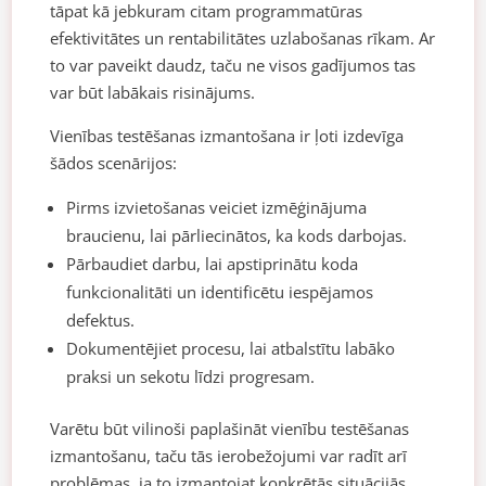
tāpat kā jebkuram citam programmatūras
efektivitātes un rentabilitātes uzlabošanas rīkam. Ar
to var paveikt daudz, taču ne visos gadījumos tas
var būt labākais risinājums.
Vienības testēšanas izmantošana ir ļoti izdevīga
šādos scenārijos:
Pirms izvietošanas veiciet izmēģinājuma
braucienu, lai pārliecinātos, ka kods darbojas.
Pārbaudiet darbu, lai apstiprinātu koda
funkcionalitāti un identificētu iespējamos
defektus.
Dokumentējiet procesu, lai atbalstītu labāko
praksi un sekotu līdzi progresam.
Varētu būt vilinoši paplašināt vienību testēšanas
izmantošanu, taču tās ierobežojumi var radīt arī
problēmas, ja to izmantojat konkrētās situācijās.