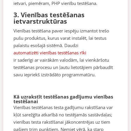
ietvari, piemēram, PHP vienību testēšana.
3. Vienības testēšanas
ietvarstruktūras
Vienības testēšana paver iespēju izmantot trešo
pušu produktus, kurus varat instalēt, lai testus
palaistu esošajā sistēmā. Daudzi
automatizēti vienības testēšanas rīki
ir saderīgi ar vairākām valodām, lai vienkāršotu
testēšanas procesu un ļautu lietotājiem pārbaudīt
savu iepriekš izstrādāto programmatūru.
Kā uzrakstīt testēšanas gadījumu vienības
testēšanai
Vienības testēšanas testa gadījumu rakstīšana var
kļūt sarežģīta atkarībā no testējamās sastāvdaļas;
vienības testa rakstīšanai jākoncentrējas uz tiem
pašiem trim punktiem. Ņemiet vērā, ka starp