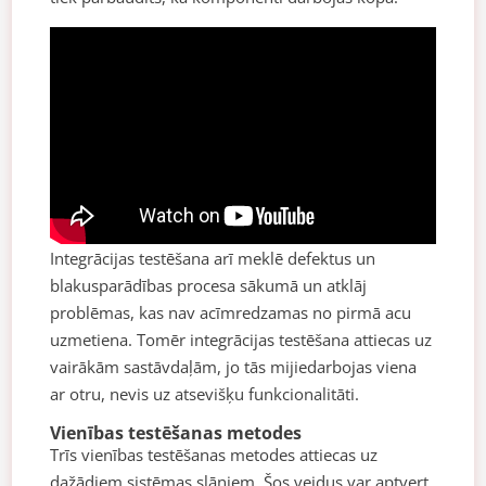
Integrācijas testēšana arī meklē defektus un
blakusparādības procesa sākumā un atklāj
problēmas, kas nav acīmredzamas no pirmā acu
uzmetiena. Tomēr integrācijas testēšana attiecas uz
vairākām sastāvdaļām, jo tās mijiedarbojas viena
ar otru, nevis uz atsevišķu funkcionalitāti.
Vienības testēšanas metodes
Trīs vienības testēšanas metodes attiecas uz
dažādiem sistēmas slāņiem. Šos veidus var aptvert