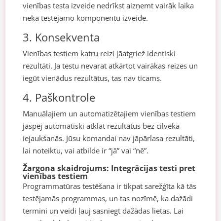
vienības testa izveide nedrīkst aizņemt vairāk laika
nekā testējamo komponentu izveide.
3. Konsekventa
Vienības testiem katru reizi jāatgriež identiski
rezultāti. Ja testu nevarat atkārtot vairākas reizes un
iegūt vienādus rezultātus, tas nav ticams.
4. Paškontrole
Manuālajiem un automatizētajiem vienības testiem
jāspēj automātiski atklāt rezultātus bez cilvēka
iejaukšanās. Jūsu komandai nav jāpārlasa rezultāti,
lai noteiktu, vai atbilde ir “jā” vai “nē”.
Žargona skaidrojums: Integrācijas testi pret
vienības testiem
Programmatūras testēšana ir tikpat sarežģīta kā tās
testējamās programmas, un tas nozīmē, ka dažādi
termini un veidi ļauj sasniegt dažādas lietas. Lai