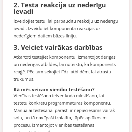
2. Testa reakcija uz nederīgu
ievadi
Izveidojiet testu, lai pārbaudītu reakciju uz nederīgu
ievadi. Izveidojiet komponenta reakcijas uz
nederīgiem datiem bāzes līniju.
3. Veiciet vairākas darbības
Atkārtoti testējiet komponentu, izmantojot derīgas
un nederīgas atbildes, lai noteiktu, kā komponents
reaģē. Pēc tam sekojiet līdzi atbildēm, lai atrastu
trūkumus.
Kā mēs veicam vienību testēšanu?
Vienības testēšana ietver koda rakstīšanu, lai
testētu konkrētu programmatūras komponentu.
Manuālai testēšanai parasti ir nepieciešams vairāk
soļu, un tā nav īpaši izplatīta, tāpēc aplūkosim
procesu, izmantojot vienības testēšanas