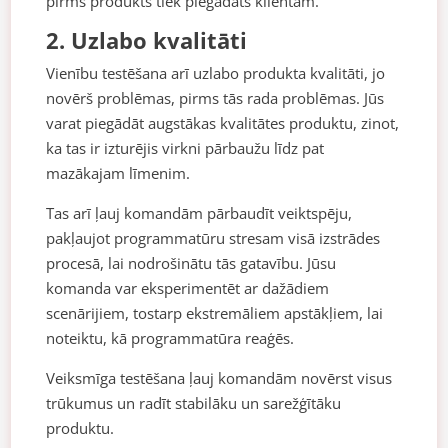
pirms produkts tiek piegādāts klientam.
2. Uzlabo kvalitāti
Vienību testēšana arī uzlabo produkta kvalitāti, jo
novērš problēmas, pirms tās rada problēmas. Jūs
varat piegādāt augstākas kvalitātes produktu, zinot,
ka tas ir izturējis virkni pārbaužu līdz pat
mazākajam līmenim.
Tas arī ļauj komandām pārbaudīt veiktspēju,
pakļaujot programmatūru stresam visā izstrādes
procesā, lai nodrošinātu tās gatavību. Jūsu
komanda var eksperimentēt ar dažādiem
scenārijiem, tostarp ekstremāliem apstākļiem, lai
noteiktu, kā programmatūra reaģēs.
Veiksmīga testēšana ļauj komandām novērst visus
trūkumus un radīt stabilāku un sarežģītāku
produktu.