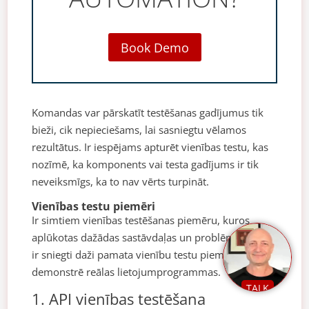
Book Demo
Komandas var pārskatīt testēšanas gadījumus tik
bieži, cik nepieciešams, lai sasniegtu vēlamos
rezultātus. Ir iespējams apturēt vienības testu, kas
nozīmē, ka komponents vai testa gadījums ir tik
neveiksmīgs, ka to nav vērts turpināt.
Vienības testu piemēri
Ir simtiem vienības testēšanas piemēru, kuros
aplūkotas dažādas sastāvdaļas un problēmas. Šeit
ir sniegti daži pamata vienību testu piemēri, kas
demonstrē reālas lietojumprogrammas.
TALK
1. API vienības testēšana