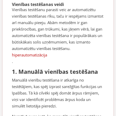
Vienības testēšanas veidi
Vienības testēšanu parasti veic ar automatizētu
vienības testēšanas rīku, taču ir iespējams izmantot
arī manuālu pieeju. Abām metodēm ir gan
priekšrocības, gan trūkumi, kas jāņem vērā, lai gan
automatizēta vienības testēšana ir populārākais un
būtiskākais solis uzņēmumiem, kas izmanto
automatizētu vienības testēšanu.
hiperautomatizācija
.
1. Manuālā vienības testēšana
Manuālā vienību testēšana ir atkarīga no
testētājiem, kas spēj izprast sarežģītas funkcijas un
īpašības. Tā kā cilvēki spēj domāt ārpus rāmjiem,
viņi var identificēt problēmas ārpus koda un
simulēt lietotāja pieredzi.