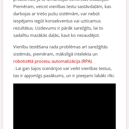
Piemēram, veicot vienības testu sastāvdaļām, kas
darbojas ar trešo pušu sistēmām, var nebūt
iespējams iegūt konsekventus vai uzticamus
rezultātus. Uzdevums ir pārāk sarežģīts, lai to
sadalītu mazākās daļās, kaut ko nezaudējot.
Vienību testēšana rada problēmas arī sarežģītās
sistēmās, piemēram, mākslīgā intelekta un
robotizētā procesu automatizācija (RPA).
. Lai gan šajos scenārijos var veikt vienības testus,
tas ir apjomīgs pasākums, un ir pieejami labāki rīki.