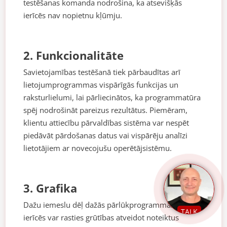
testēšanas komanda nodrošina, ka atsevišķās
ierīcēs nav nopietnu kļūmju.
2. Funkcionalitāte
Savietojamības testēšanā tiek pārbaudītas arī
lietojumprogrammas vispārīgās funkcijas un
raksturlielumi, lai pārliecinātos, ka programmatūra
spēj nodrošināt pareizus rezultātus. Piemēram,
klientu attiecību pārvaldības sistēma var nespēt
piedāvāt pārdošanas datus vai vispārēju analīzi
lietotājiem ar novecojušu operētājsistēmu.
3. Grafika
Dažu iemeslu dēļ dažās pārlūkprogrammās vai
TALK
ierīcēs var rasties grūtības atveidot noteiktus