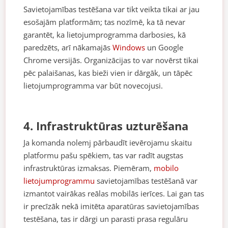
Savietojamības testēšana var tikt veikta tikai ar jau
esošajām platformām; tas nozīmē, ka tā nevar
garantēt, ka lietojumprogramma darbosies, kā
paredzēts, arī nākamajās
Windows
un Google
Chrome versijās. Organizācijas to var novērst tikai
pēc palaišanas, kas bieži vien ir dārgāk, un tāpēc
lietojumprogramma var būt novecojusi.
4. Infrastruktūras uzturēšana
Ja komanda nolemj pārbaudīt ievērojamu skaitu
platformu pašu spēkiem, tas var radīt augstas
infrastruktūras izmaksas. Piemēram,
mobilo
lietojumprogrammu
savietojamības testēšanā var
izmantot vairākas reālas mobilās ierīces. Lai gan tas
ir precīzāk nekā imitēta aparatūras savietojamības
testēšana, tas ir dārgi un parasti prasa regulāru