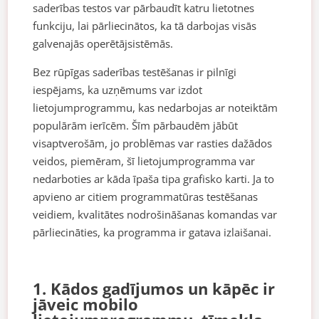
saderības testos var pārbaudīt katru lietotnes
funkciju, lai pārliecinātos, ka tā darbojas visās
galvenajās operētājsistēmās.
Bez rūpīgas saderības testēšanas ir pilnīgi
iespējams, ka uzņēmums var izdot
lietojumprogrammu, kas nedarbojas ar noteiktām
populārām ierīcēm. Šīm pārbaudēm jābūt
visaptverošām, jo problēmas var rasties dažādos
veidos, piemēram, šī lietojumprogramma var
nedarboties ar kāda īpaša tipa grafisko karti. Ja to
apvieno ar citiem programmatūras testēšanas
veidiem, kvalitātes nodrošināšanas komandas var
pārliecināties, ka programma ir gatava izlaišanai.
1. Kādos gadījumos un kāpēc ir
jāveic mobilo