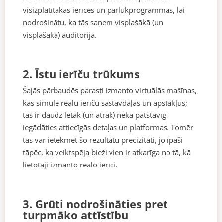
visizplatītākās ierīces un pārlūkprogrammas, lai
nodrošinātu, ka tās saņem visplašākā (un
visplašākā) auditorija.
2. Īstu ierīču trūkums
Šajās pārbaudēs parasti izmanto virtuālās mašīnas,
kas simulē reālu ierīču sastāvdaļas un apstākļus;
tas ir daudz lētāk (un ātrāk) nekā patstāvīgi
iegādāties attiecīgās detaļas un platformas. Tomēr
tas var ietekmēt šo rezultātu precizitāti, jo īpaši
tāpēc, ka veiktspēja bieži vien ir atkarīga no tā, kā
lietotāji izmanto reālo ierīci.
3. Grūti nodrošināties pret
turpmāko attīstību