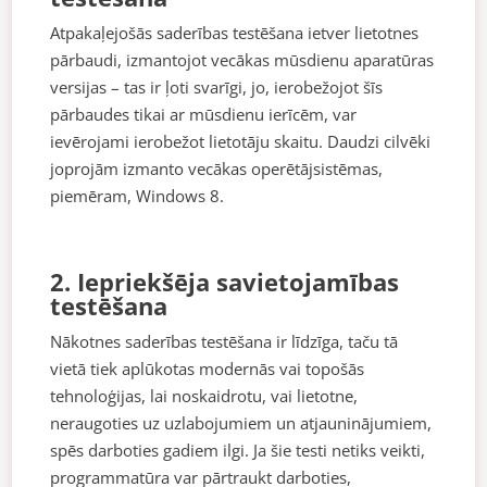
Atpakaļejošās saderības testēšana ietver lietotnes
pārbaudi, izmantojot vecākas mūsdienu aparatūras
versijas – tas ir ļoti svarīgi, jo, ierobežojot šīs
pārbaudes tikai ar mūsdienu ierīcēm, var
ievērojami ierobežot lietotāju skaitu. Daudzi cilvēki
joprojām izmanto vecākas operētājsistēmas,
piemēram, Windows 8.
2. Iepriekšēja savietojamības
testēšana
Nākotnes saderības testēšana ir līdzīga, taču tā
vietā tiek aplūkotas modernās vai topošās
tehnoloģijas, lai noskaidrotu, vai lietotne,
neraugoties uz uzlabojumiem un atjauninājumiem,
spēs darboties gadiem ilgi. Ja šie testi netiks veikti,
programmatūra var pārtraukt darboties,