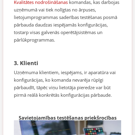
Kvalitātes nodrošināšanas
komandas, kas darbojas
uzņēmumā vai tiek nolīgtas no ārpuses,
lietojumprogrammas saderības testēšanas posmā
pārbauda daudzas iespējamās konfigurācijas,
tostarp visas galvenās operētājsistēmas un
pārlūkprogrammas.
3. Klienti
Uzņēmuma klientiem, iespējams, ir aparatūra vai
konfigurācijas, ko komanda nevarēja rūpīgi
pārbaudīt, tāpēc viņu lietotāja pieredze var būt
pirmā reālā konkrētās konfigurācijas pārbaude.
Savietojamības testēšanas priekšrocības