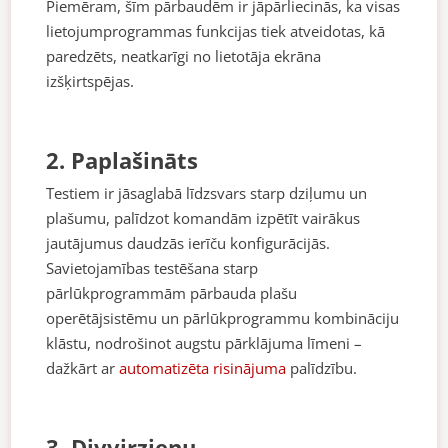
Piemēram, šīm pārbaudēm ir jāpārliecinās, ka visas
lietojumprogrammas funkcijas tiek atveidotas, kā
paredzēts, neatkarīgi no lietotāja ekrāna
izšķirtspējas.
2. Paplašināts
Testiem ir jāsaglabā līdzsvars starp dziļumu un
plašumu, palīdzot komandām izpētīt vairākus
jautājumus daudzās ierīču konfigurācijās.
Savietojamības testēšana starp
pārlūkprogrammām pārbauda plašu
operētājsistēmu un pārlūkprogrammu kombināciju
klāstu, nodrošinot augstu pārklājuma līmeni –
dažkārt ar
automatizēta risinājuma
palīdzību.
3. Divvirzienu