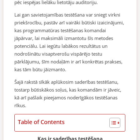
pēc iespējas lielāku lietotāju auditoriju.
Lai gan savietojamības testēšana var sniegt virkni
priekšrocību, pastāv arī vairāki būtiski izaicinājumi,
kas programmatūras testēšanas komandai
jāpārvar, lai maksimāli izmantotu šīs metodes
potenciālu. Lai iegūtu labākos rezultātus un
nodrošinātu visaptverošu vispārējo testu
pārklājumu, šīm nodaļām ir arī konkrētas prakses,
kas tām būtu jāizmanto.
Šajā rakstā sīkāk aplūkosim saderības testēšanu,
tostarp būtiskākos soļus, kas komandām ir jāveic,
kā arī pašlaik pieejamos noderīgākos testēšanas
rīkus.
Table of Contents
Kas ir saderības testēšana