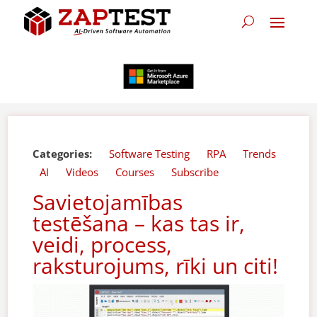
Categories:
Software Testing
RPA
Trends
AI
Videos
Courses
Subscribe
Savietojamības
testēšana – kas tas ir,
veidi, process,
raksturojums, rīki un citi!