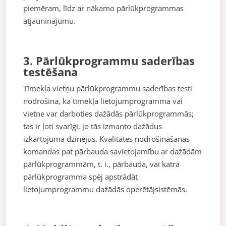
piemēram, līdz ar nākamo pārlūkprogrammas
atjauninājumu.
3. Pārlūkprogrammu saderības
testēšana
Tīmekļa vietņu pārlūkprogrammu saderības testi
nodrošina, ka tīmekļa lietojumprogramma vai
vietne var darboties dažādās pārlūkprogrammās;
tas ir ļoti svarīgi, jo tās izmanto dažādus
izkārtojuma dzinējus. Kvalitātes nodrošināšanas
komandas pat pārbauda savietojamību ar dažādām
pārlūkprogrammām, t. i., pārbauda, vai katra
pārlūkprogramma spēj apstrādāt
lietojumprogrammu dažādās operētājsistēmās.