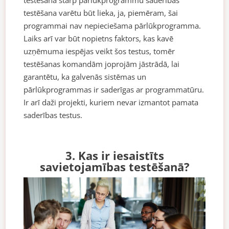
testēšanā starp pārlūkprogrammu saderības
testēšana varētu būt lieka, ja, piemēram, šai
programmai nav nepieciešama pārlūkprogramma.
Laiks arī var būt nopietns faktors, kas kavē
uzņēmuma iespējas veikt šos testus, tomēr
testēšanas komandām joprojām jāstrādā, lai
garantētu, ka galvenās sistēmas un
pārlūkprogrammas ir saderīgas ar programmatūru.
Ir arī daži projekti, kuriem nevar izmantot pamata
saderības testus.
3. Kas ir iesaistīts
savietojamības testēšanā?