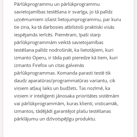
Pārlūkprogrammu un pārlūkprogrammu
savietojamības testēšana ir svarīga, jo tā palīdz
uzņēmumiem izlaist lietojumprogrammu, par kuru
tie zina, ka tā darbosies atbilstoši praktiski visās
iespējamās ierīcēs. Piemēram, īpaši starp
pārlūkprogrammām veiktā savietojamības
testēšana palīdz nodrošināt, ka lietotājiem, kuri
izmanto Operu, ir tāda pati pieredze kā tiem, kuri
izmanto Firefox un citas galvenās
pārlūkprogrammas. Komanda parasti testē tik
daudz aparatūras/programmatūras variantu, cik
viņiem atļauj laiks un budžets. Tas nozīmē, ka
viņiem ir inteliģenti jānosaka prioritātes sistēmām
vai pārlūkprogrammām, kuras klienti, visticamāk,
izmantos, tādējādi garantējot plašu testēšanas
pārklājumu un dzīvotspējīgu produktu.