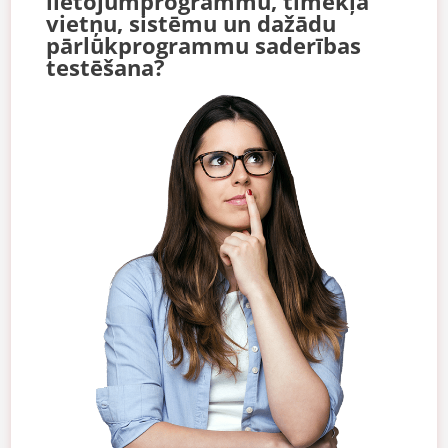
lietojumprogrammu, tīmekļa
vietņu, sistēmu un dažādu
pārlūkprogrammu saderības
testēšana?