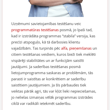
Uzņēmumi savietojamības testēšanu veic
programmatūras testēšanas
posmā, jo īpaši tad,
kad ir izstrādāta programmas “stabila” versija, kas
precīzi atspoguļo, kā tā darbosies klientu
vajadzībām. Tas turpinās pēc
alfa
,
pieņemšanas
un
citiem testēšanas veidiem, kuros bieži tiek meklēti
vispārēji stabilitātes un ar funkcijām saistīti
jautājumi. Ja saderības testēšanas posmā
lietojumprogramma saskaras ar problēmām, tās
parasti ir saistītas ar konkrētiem ar saderību
saistītiem jautājumiem. Ja šīs pārbaudes tiek
veiktas pārāk agri, tās var kļūt lieki nepieciešamas,
jo nelielas izmaiņas vēlāk programmas izstrādes
ciklā var radikāli ietekmēt saderību.