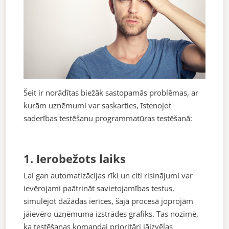
Šeit ir norādītas biežāk sastopamās problēmas, ar
kurām uzņēmumi var saskarties, īstenojot
saderības testēšanu programmatūras testēšanā:
1. Ierobežots laiks
Lai gan automatizācijas rīki un citi risinājumi var
ievērojami paātrināt savietojamības testus,
simulējot dažādas ierīces, šajā procesā joprojām
jāievēro uzņēmuma izstrādes grafiks. Tas nozīmē,
ka testēšanas komandai prioritāri jāizvēlas