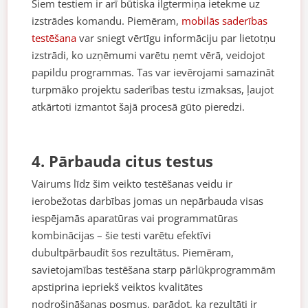
Šiem testiem ir arī būtiska ilgtermiņa ietekme uz
izstrādes komandu. Piemēram,
mobilās saderības
testēšana
var sniegt vērtīgu informāciju par lietotņu
izstrādi, ko uzņēmumi varētu ņemt vērā, veidojot
papildu programmas. Tas var ievērojami samazināt
turpmāko projektu saderības testu izmaksas, ļaujot
atkārtoti izmantot šajā procesā gūto pieredzi.
4. Pārbauda citus testus
Vairums līdz šim veikto testēšanas veidu ir
ierobežotas darbības jomas un nepārbauda visas
iespējamās aparatūras vai programmatūras
kombinācijas – šie testi varētu efektīvi
dubultpārbaudīt šos rezultātus. Piemēram,
savietojamības testēšana starp pārlūkprogrammām
apstiprina iepriekš veiktos kvalitātes
nodrošināšanas posmus, parādot, ka rezultāti ir