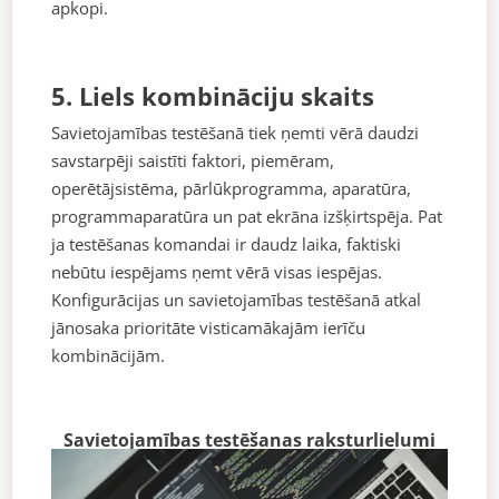
apkopi.
5. Liels kombināciju skaits
Savietojamības testēšanā tiek ņemti vērā daudzi
savstarpēji saistīti faktori, piemēram,
operētājsistēma, pārlūkprogramma, aparatūra,
programmaparatūra un pat ekrāna izšķirtspēja. Pat
ja testēšanas komandai ir daudz laika, faktiski
nebūtu iespējams ņemt vērā visas iespējas.
Konfigurācijas un savietojamības testēšanā atkal
jānosaka prioritāte visticamākajām ierīču
kombinācijām.
Savietojamības testēšanas raksturlielumi