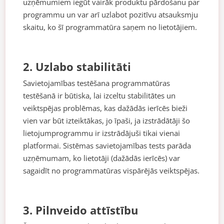
uzņēmumiem iegūt vairāk produktu pārdošanu par
programmu un var arī uzlabot pozitīvu atsauksmju
skaitu, ko šī programmatūra saņem no lietotājiem.
2. Uzlabo stabilitāti
Savietojamības testēšana programmatūras
testēšanā ir būtiska, lai izceltu stabilitātes un
veiktspējas problēmas, kas dažādās ierīcēs bieži
vien var būt izteiktākas, jo īpaši, ja izstrādātāji šo
lietojumprogrammu ir izstrādājuši tikai vienai
platformai. Sistēmas savietojamības tests parāda
uzņēmumam, ko lietotāji (dažādās ierīcēs) var
sagaidīt no programmatūras vispārējās veiktspējas.
3. Pilnveido attīstību