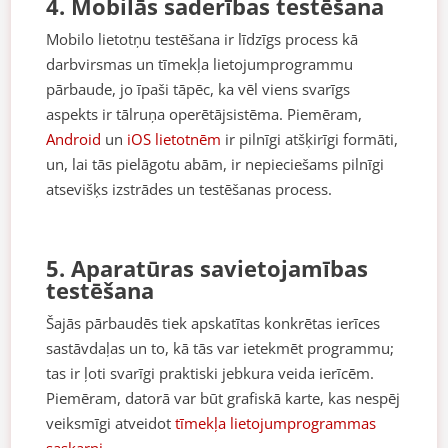
4. Mobilās saderības testēšana
Mobilo lietotņu testēšana ir līdzīgs process kā
darbvirsmas un tīmekļa lietojumprogrammu
pārbaude, jo īpaši tāpēc, ka vēl viens svarīgs
aspekts ir tālruņa operētājsistēma. Piemēram,
Android
un
iOS lietotnēm
ir pilnīgi atšķirīgi formāti,
un, lai tās pielāgotu abām, ir nepieciešams pilnīgi
atsevišķs izstrādes un testēšanas process.
5. Aparatūras savietojamības
testēšana
Šajās pārbaudēs tiek apskatītas konkrētas ierīces
sastāvdaļas un to, kā tās var ietekmēt programmu;
tas ir ļoti svarīgi praktiski jebkura veida ierīcēm.
Piemēram, datorā var būt grafiskā karte, kas nespēj
veiksmīgi atveidot
tīmekļa lietojumprogrammas