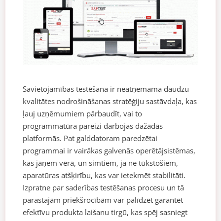
Savietojamības testēšana ir neatņemama daudzu
kvalitātes nodrošināšanas stratēģiju sastāvdaļa, kas
ļauj uzņēmumiem pārbaudīt, vai to
programmatūra pareizi darbojas dažādās
platformās. Pat galddatoram paredzētai
programmai ir vairākas galvenās operētājsistēmas,
kas jāņem vērā, un simtiem, ja ne tūkstošiem,
aparatūras atšķirību, kas var ietekmēt stabilitāti.
Izpratne par saderības testēšanas procesu un tā
parastajām priekšrocībām var palīdzēt garantēt
efektīvu produkta laišanu tirgū, kas spēj sasniegt