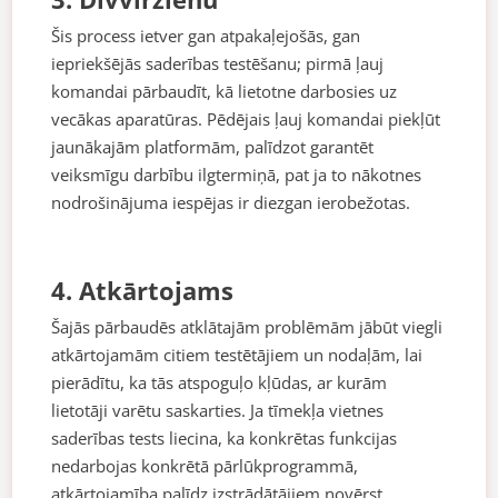
Šis process ietver gan atpakaļejošās, gan
iepriekšējās saderības testēšanu; pirmā ļauj
komandai pārbaudīt, kā lietotne darbosies uz
vecākas aparatūras. Pēdējais ļauj komandai piekļūt
jaunākajām platformām, palīdzot garantēt
veiksmīgu darbību ilgtermiņā, pat ja to nākotnes
nodrošinājuma iespējas ir diezgan ierobežotas.
4. Atkārtojams
Šajās pārbaudēs atklātajām problēmām jābūt viegli
atkārtojamām citiem testētājiem un nodaļām, lai
pierādītu, ka tās atspoguļo kļūdas, ar kurām
lietotāji varētu saskarties. Ja tīmekļa vietnes
saderības tests liecina, ka konkrētas funkcijas
nedarbojas konkrētā pārlūkprogrammā,
atkārtojamība palīdz izstrādātājiem novērst