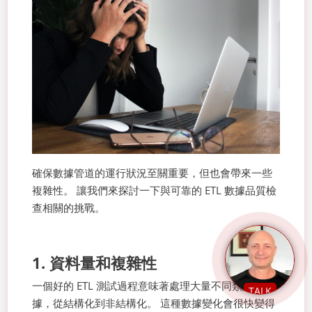
確保數據管道的運行狀況至關重要，但也會帶來一些
複雜性。 讓我們來探討一下與可靠的 ETL 數據品質檢
查相關的挑戰。
1. 資料量和複雜性
一個好的 ETL 測試過程意味著處理大量不同類型的數
TALK
據，從結構化到非結構化。 這種數據變化會很快變得