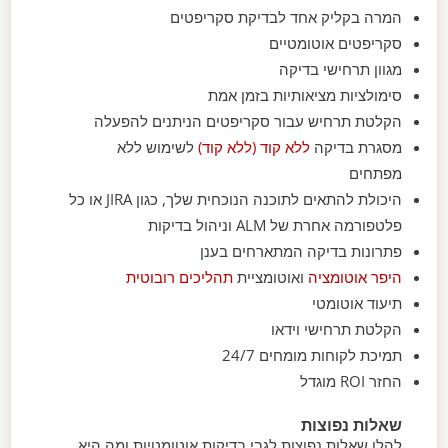
המרה בקליק אחד לבדיקת סקריפטים
סקריפטים אוטומטיים
מגוון תרחישי בדיקה
סימולציות מציאותיות בזמן אמת
הקלטת תרחיש עבור סקריפטים הניתנים להפעלה
מסגרת בדיקה
ללא קוד (ללא קוד)
לשימוש ללא
מפתחים
היכולת להתאים לתוכנה הנוכחית שלך, כגון JIRA או כל
פלטפורמה אחרת של ALM וניהול בדיקות
פתרונות בדיקה המתארחים בענן
היפר אוטומציה
ואוטומציית
תהליכים רובוטית
תיעוד אוטומטי
הקלטת תרחישי וידאו
תמיכת לקוחות מומחים 24/7
החזר ROI מוגדל
שאלות נפוצות
להלן שאלות נפוצות לגבי בדיקות אוטומטיות ומה היא