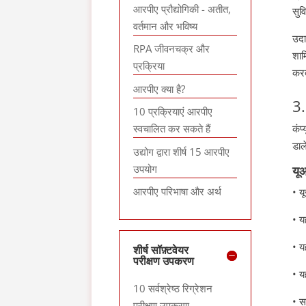
आरपीए प्रौद्योगिकी - अतीत,
सुव
वर्तमान और भविष्य
उदा
RPA जीवनचक्र और
शाम
प्रक्रिया
करत
आरपीए क्या है?
3.
10 प्रक्रियाएं आरपीए
स्वचालित कर सकते हैं
कंप
डाले
उद्योग द्वारा शीर्ष 15 आरपीए
उपयोग
यू
आरपीए परिभाषा और अर्थ
• य
• य
• य
शीर्ष सॉफ़्टवेयर
परीक्षण उपकरण
• य
10 सर्वश्रेष्ठ रिग्रेशन
• स
परीक्षण उपकरण