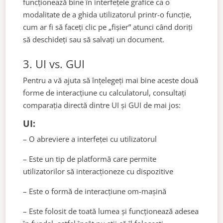
funcționează bine în interfețele grafice ca o
modalitate de a ghida utilizatorul printr-o funcție,
cum ar fi să faceți clic pe „fișier” atunci când doriți
să deschideți sau să salvați un document.
3. UI vs. GUI
Pentru a vă ajuta să înțelegeți mai bine aceste două
forme de interacțiune cu calculatorul, consultați
comparația directă dintre UI și GUI de mai jos:
UI:
– O abreviere a interfeței cu utilizatorul
– Este un tip de platformă care permite
utilizatorilor să interacționeze cu dispozitive
– Este o formă de interacțiune om-mașină
– Este folosit de toată lumea și funcționează adesea