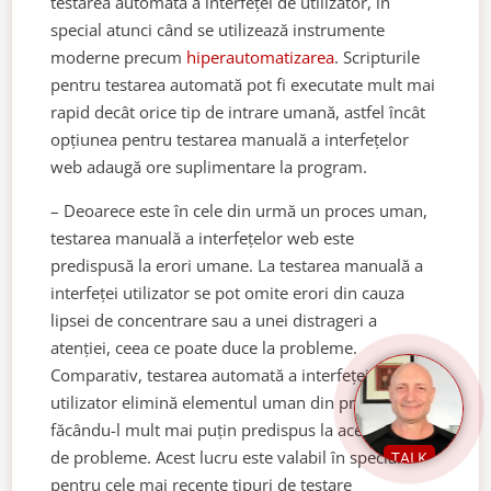
testarea automată a interfeței de utilizator, în
special atunci când se utilizează instrumente
moderne precum
hiperautomatizarea
. Scripturile
pentru testarea automată pot fi executate mult mai
rapid decât orice tip de intrare umană, astfel încât
opțiunea pentru testarea manuală a interfețelor
web adaugă ore suplimentare la program.
– Deoarece este în cele din urmă un proces uman,
testarea manuală a interfețelor web este
predispusă la erori umane. La testarea manuală a
interfeței utilizator se pot omite erori din cauza
lipsei de concentrare sau a unei distrageri a
atenției, ceea ce poate duce la probleme.
Comparativ, testarea automată a interfeței
utilizator elimină elementul uman din proces,
făcându-l mult mai puțin predispus la aceste tipuri
de probleme. Acest lucru este valabil în special
TALK
pentru cele mai recente tipuri de testare