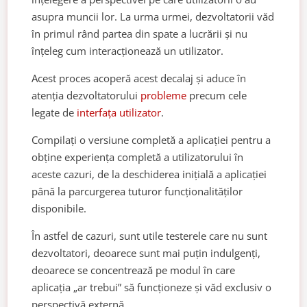
asupra muncii lor. La urma urmei, dezvoltatorii văd
în primul rând partea din spate a lucrării și nu
înțeleg cum interacționează un utilizator.
Acest proces acoperă acest decalaj și aduce în
atenția dezvoltatorului
probleme
precum cele
legate de
interfața utilizator
.
Compilați o versiune completă a aplicației pentru a
obține experiența completă a utilizatorului în
aceste cazuri, de la deschiderea inițială a aplicației
până la parcurgerea tuturor funcționalităților
disponibile.
În astfel de cazuri, sunt utile testerele care nu sunt
dezvoltatori, deoarece sunt mai puțin indulgenți,
deoarece se concentrează pe modul în care
aplicația „ar trebui” să funcționeze și văd exclusiv o
perspectivă externă.