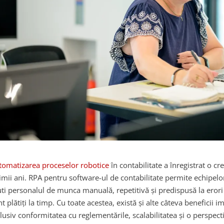
tomatizarea proceselor robotice
în contabilitate a înregistrat o cr
timii ani. RPA pentru software-ul de contabilitate permite echipelo
uti personalul de munca manuală, repetitivă și predispusă la erori 
t plătiți la timp. Cu toate acestea, există și alte câteva beneficii 
clusiv conformitatea cu reglementările, scalabilitatea și o perspec