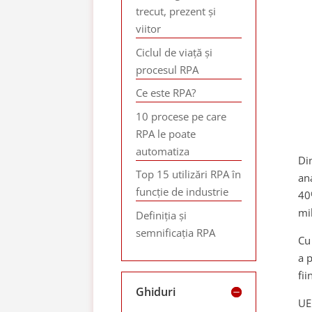
trecut, prezent și
viitor
Ciclul de viață și
procesul RPA
Ce este RPA?
10 procese pe care
RPA le poate
automatiza
Di
Top 15 utilizări RPA în
an
funcție de industrie
40
mi
Definiția și
semnificația RPA
Cu
a 
fi
Ghiduri
UE