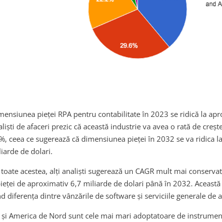
mensiunea pieței RPA pentru contabilitate în 2023 se ridică la ap
aliști de afaceri prezic că această industrie va avea o rată de cre
%, ceea ce sugerează că dimensiunea pieței în 2032 se va ridica 
liarde de dolari.
 toate acestea, alți analiști sugerează un CAGR mult mai conserva
pieței de aproximativ 6,7 miliarde de dolari până în 2032. Această 
ind diferența dintre vânzările de software și serviciile generale de
 și America de Nord sunt cele mai mari adoptatoare de instrumen