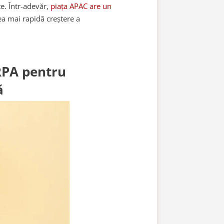
rte. Într-adevăr,
piața APAC are un
cea mai rapidă creștere a
 RPA pentru
ă