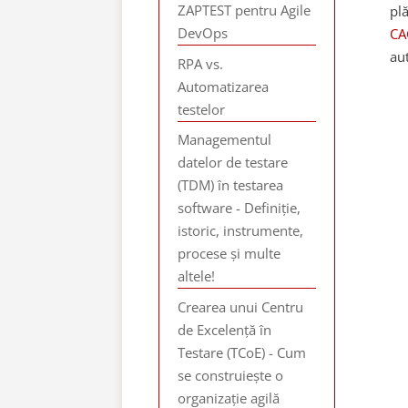
ZAPTEST pentru Agile
plă
DevOps
CA
au
RPA vs.
Automatizarea
testelor
Managementul
datelor de testare
(TDM) în testarea
software - Definiție,
istoric, instrumente,
procese și multe
altele!
Crearea unui Centru
de Excelență în
Testare (TCoE) - Cum
se construiește o
organizație agilă