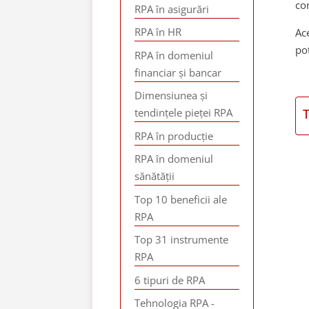
con
RPA în asigurări
RPA în HR
Ac
pot
RPA în domeniul
financiar și bancar
Dimensiunea și
tendințele pieței RPA
RPA în producție
RPA în domeniul
sănătății
Top 10 beneficii ale
RPA
Top 31 instrumente
RPA
6 tipuri de RPA
Tehnologia RPA -