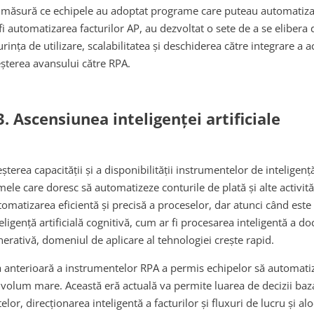
 măsură ce echipele au adoptat programe care puteau automatiza 
fi automatizarea facturilor AP, au dezvoltat o sete de a se elibera de
rința de utilizare, scalabilitatea și deschiderea către integrare a 
eșterea avansului către RPA.
3. Ascensiunea inteligenței artificiale
șterea capacității și a disponibilității instrumentelor de inteligenț
mele care doresc să automatizeze conturile de plată și alte activită
tomatizarea eficientă și precisă a proceselor, dar atunci când est
eligență artificială cognitivă, cum ar fi procesarea inteligentă a do
nerativă, domeniul de aplicare al tehnologiei crește rapid.
a anterioară a instrumentelor RPA a permis echipelor să automatiz
 volum mare. Această eră actuală va permite luarea de decizii baza
elor, direcționarea inteligentă a facturilor și fluxuri de lucru și a