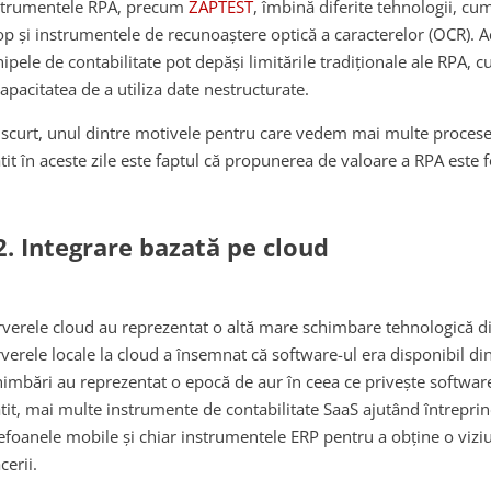
strumentele RPA, precum
ZAPTEST
, îmbină diferite tehnologii, cum
op și instrumentele de recunoaștere optică a caracterelor (OCR). A
ipele de contabilitate pot depăși limitările tradiționale ale RPA, c
apacitatea de a utiliza date nestructurate.
 scurt, unul dintre motivele pentru care vedem mai multe procese
ătit în aceste zile este faptul că propunerea de valoare a RPA este 
2. Integrare bazată pe cloud
rverele cloud au reprezentat o altă mare schimbare tehnologică di
rverele locale la cloud a însemnat că software-ul era disponibil din
himbări au reprezentat o epocă de aur în ceea ce privește softwar
ătit, mai multe instrumente de contabilitate SaaS ajutând întreprin
lefoanele mobile și chiar instrumentele ERP pentru a obține o vizi
cerii.