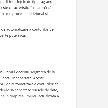
 ar fi interfețele de tip drag-and-
ceste caracteristici înseamnă că
um ar fi procesul decizional și
 de automatizare a conturilor de
foarte puternică.
n ultimul deceniu. Migrarea de la
 locații îndepărtate. Aceste
e-ul de automatizare a conturilor de
derile să conecteze sursele de date,
une în timp real, mereu actualizată a