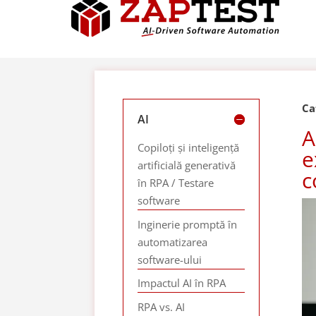
Ca
AI
A
Copiloți și inteligență
e
artificială generativă
c
în RPA / Testare
software
Inginerie promptă în
automatizarea
software-ului
Impactul AI în RPA
RPA vs. AI