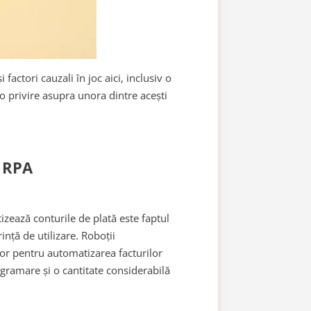
factori cauzali în joc aici, inclusiv o
 o privire asupra unora dintre acești
i RPA
zează conturile de plată este faptul
rință de utilizare. Roboții
 lor pentru automatizarea facturilor
ogramare și o cantitate considerabilă