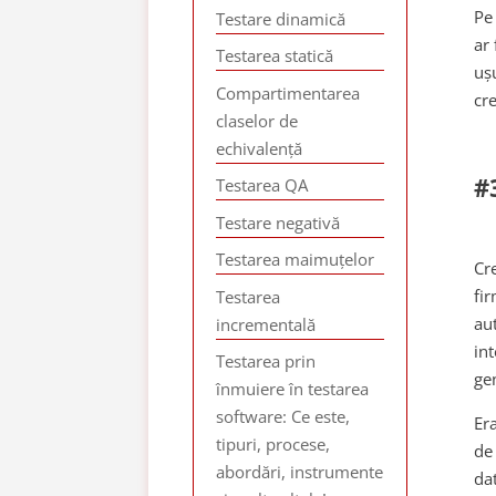
Pe
Testare dinamică
ar 
Testarea statică
ușu
Compartimentarea
cr
claselor de
echivalență
#
Testarea QA
Testare negativă
Testarea maimuțelor
Cre
fir
Testarea
au
incrementală
int
Testarea prin
ge
înmuiere în testarea
software: Ce este,
Er
tipuri, procese,
de
abordări, instrumente
dat