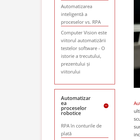
Automatizarea
inteligentă a
proceselor vs. RPA
Computer Vision este
viitorul automatizării
testelor software - O
istorie a trecutului,
prezentului și
viitorului
Automatizar
ea
Au
proceselor
ul
robotice
sc
RPA în conturile de
sun
plată
in