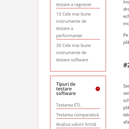
In
testare a regresiei
dr
10 Cele mai bune
ech
instrumente de
inc
testare a
Pe
performanței
pl
30 Cele mai bune
instrumente de
testare software
#
Tipuri de
Se
testare
software
se
sc
Testarea ETL
pl
Testarea comparativă
te
afa
Analiza valorii limită