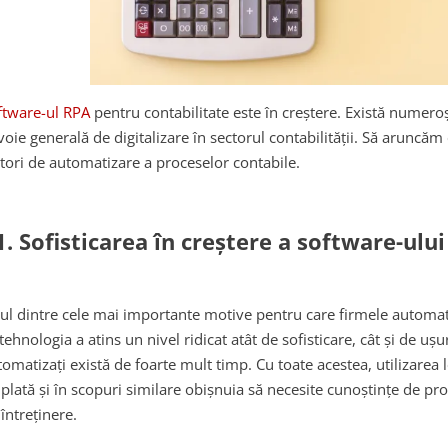
ftware-ul RPA
pentru contabilitate este în creștere. Există numeroși 
voie generală de digitalizare în sectorul contabilității. Să aruncăm
ctori de automatizare a proceselor contabile.
1. Sofisticarea în creștere a software-ulu
ul dintre cele mai importante motive pentru care firmele automati
tehnologia a atins un nivel ridicat atât de sofisticare, cât și de ușu
tomatizați există de foarte mult timp. Cu toate acestea, utilizarea
 plată și în scopuri similare obișnuia să necesite cunoștințe de pr
întreținere.