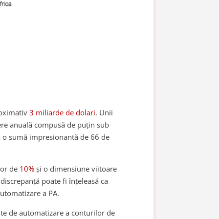
roximativ
3 miliarde de dolari
. Unii
ștere anuală compusă de puțin sub
la o sumă impresionantă de 66 de
tor de
10%
și o dimensiune viitoare
discrepanță poate fi înțeleasă ca
 automatizare a PA.
te de automatizare a conturilor de